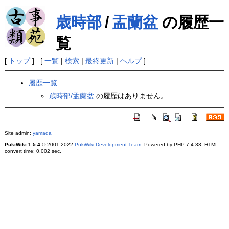
歳時部
/
盂蘭盆
の履歴一
覧
[
トップ
] [
一覧
|
検索
|
最終更新
|
ヘルプ
]
履歴一覧
歳時部/盂蘭盆
の履歴はありません。
Site admin:
yamada
PukiWiki 1.5.4
© 2001-2022
PukiWiki Development Team
. Powered by PHP 7.4.33. HTML
convert time: 0.002 sec.