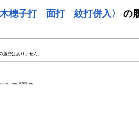
木槵子打 面打 紋打併入〉
の
の履歴はありません。
onvert time: 0.002 sec.