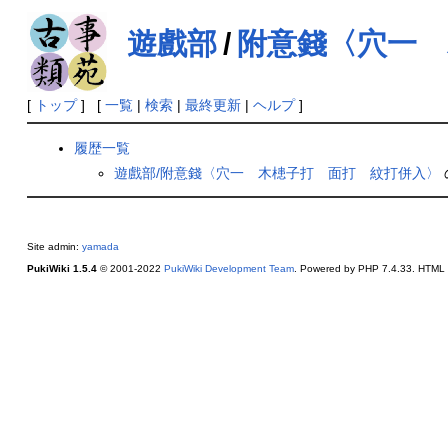
遊戲部
/
附意錢〈穴一 
[
トップ
] [
一覧
|
検索
|
最終更新
|
ヘルプ
]
履歴一覧
遊戲部/附意錢〈穴一 木槵子打 面打 紋打併入〉
Site admin:
yamada
PukiWiki 1.5.4
© 2001-2022
PukiWiki Development Team
. Powered by PHP 7.4.33. HTML c