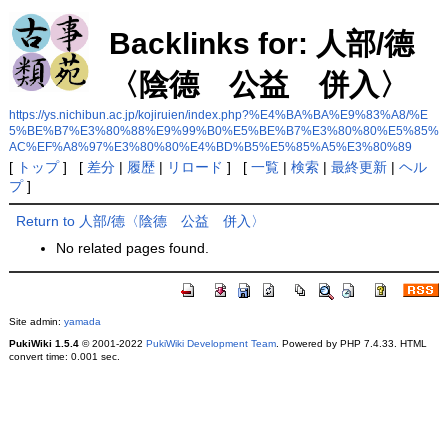
Backlinks for: 人部/德
〈陰德 公益 併入〉
https://ys.nichibun.ac.jp/kojiruien/index.php?%E4%BA%BA%E9%83%A8/%E
5%BE%B7%E3%80%88%E9%99%B0%E5%BE%B7%E3%80%80%E5%85%
AC%EF%A8%97%E3%80%80%E4%BD%B5%E5%85%A5%E3%80%89
[
トップ
] [
差分
|
履歴
|
リロード
] [
一覧
|
検索
|
最終更新
|
ヘル
プ
]
Return to 人部/德〈陰德 公益 併入〉
No related pages found.
Site admin:
yamada
PukiWiki 1.5.4
© 2001-2022
PukiWiki Development Team
. Powered by PHP 7.4.33. HTML
convert time: 0.001 sec.