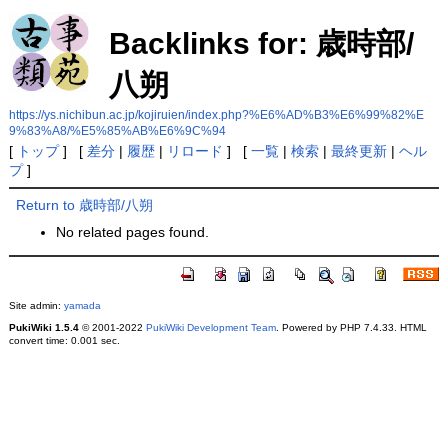
Backlinks for: 歳時部/
八朔
https://ys.nichibun.ac.jp/kojiruien/index.php?%E6%AD%B3%E6%99%82%E
9%83%A8/%E5%85%AB%E6%9C%94
[
トップ
] [
差分
|
履歴
|
リロード
] [
一覧
|
検索
|
最終更新
|
ヘル
プ
]
Return to 歳時部/八朔
No related pages found.
Site admin:
yamada
PukiWiki 1.5.4
© 2001-2022
PukiWiki Development Team
. Powered by PHP 7.4.33. HTML
convert time: 0.001 sec.