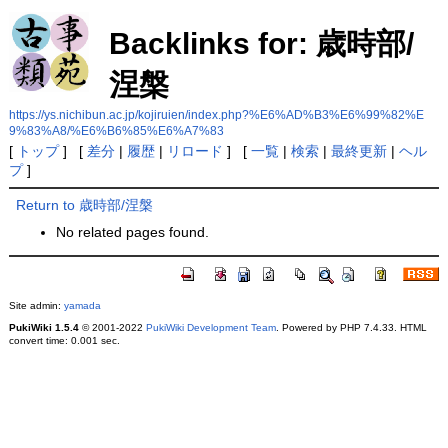
Backlinks for: 歳時部/
涅槃
https://ys.nichibun.ac.jp/kojiruien/index.php?%E6%AD%B3%E6%99%82%E
9%83%A8/%E6%B6%85%E6%A7%83
[
トップ
] [
差分
|
履歴
|
リロード
] [
一覧
|
検索
|
最終更新
|
ヘル
プ
]
Return to 歳時部/涅槃
No related pages found.
Site admin:
yamada
PukiWiki 1.5.4
© 2001-2022
PukiWiki Development Team
. Powered by PHP 7.4.33. HTML
convert time: 0.001 sec.