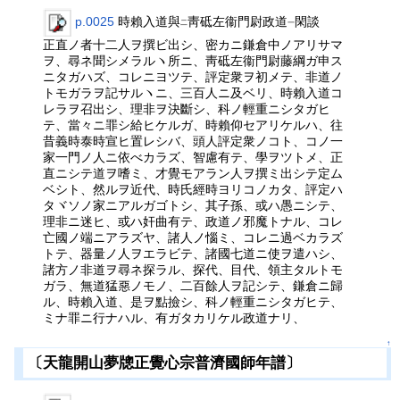
p.0025
時賴入道與
靑砥左衞門尉政道
閑談
二
一
正直ノ者十二人ヲ撰ビ出シ、密カニ鎌倉中ノアリサマ
ヲ、尋ネ聞シメラルヽ所ニ、靑砥左衞門尉藤綱ガ申ス
ニタガハズ、コレニヨツテ、評定衆ヲ初メテ、非道ノ
トモガラヲ記サルヽニ、三百人ニ及ベリ、時賴入道コ
レラヲ召出シ、理非ヲ決斷シ、科ノ輕重ニシタガヒ
テ、當々ニ罪シ給ヒケルガ、時賴仰セアリケルハ、往
昔義時泰時宣ヒ置レシバ、頭人評定衆ノコト、コノ一
家一門ノ人ニ依べカラズ、智慮有テ、學ヲツトメ、正
直ニシテ道ヲ嗜ミ、才覺モアラン人ヲ撰ミ出シテ定ム
ベシト、然ルヲ近代、時氏經時ヨリコノカタ、評定ハ
タヾソノ家ニアルガゴトシ、其子孫、或ハ愚ニシテ、
理非ニ迷ヒ、或ハ奸曲有テ、政道ノ邪魔トナル、コレ
亡國ノ端ニアラズヤ、諸人ノ惱ミ、コレニ過ベカラズ
トテ、器量ノ人ヲエラビテ、諸國七道ニ使ヲ遣ハシ、
諸方ノ非道ヲ尋ネ探ラル、探代、目代、領主タルトモ
ガラ、無道猛惡ノモノ、二百餘人ヲ記シテ、鎌倉ニ歸
ル、時賴入道、是ヲ點撿シ、科ノ輕重ニシタガヒテ、
ミナ罪ニ行ナハル、有ガタカリケル政道ナリ、
↑
〔天龍開山夢牕正覺心宗普濟國師年譜〕