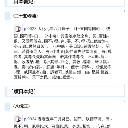
〔日本書紀〕
↑
〈二十五/孝德〉
p.0023
大化元年八月庚子、拜
東國等國司
、仍
二
一
詔
國司等
曰、〈○中略〉其園池水陸之利、與
百姓
二
一
二
一
倶、又國司等在
國不
得
判
罪、不
得
取
他貨賂
、
レ
レ
レ
レ
レ
下
二
一
令
致
民於貧苦
、〈○中略〉是日設
鍾匱於朝
、詔
上レ
二
一
二
一
曰、若憂訴之人、有
伴造者{其伴造先勘當而奏、有
尊
二
二
長者
其尊長先勘當而奏、若其伴造尊長、不
審
所
一
レ
レ
レ
訴、收牒納
匱、以
其罪
罪之、其收
牒者、昧旦執
レ
二
一
レ
レ
牒、奏
於内裏
、朕題
年月
、便示
群卿
、或懈怠不
二
一
二
一
二
一
理、或阿黨有
曲、訴者可
以撞
鍾、由
是懸 鍾置
レ
レ
二
上レ
レ
二
匱於朝
、天下之民、咸知
朕意
、
一
二
一
↑
〔續日本紀〕
↑
〈八/元正〉
p.0024
養老五年二月癸巳、詔曰、朕德菲薄、導
レ
民不
明、夙興以求、夜寐以思、身居
紫宮
、心在
黔
レ
二
一
二