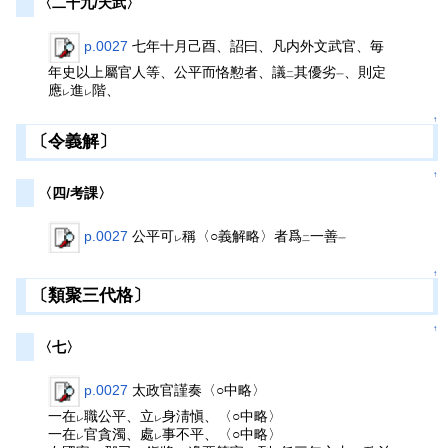
〈二十九/天武〉
p.0027
七年十月己酉、詔曰、凡内外文武官、毎
年史以上屬官人等、公平而恪懃者、議
其優劣
、則定
二
一
應
進
階、
レ
レ
↑
〔令義解〕
↑
〈四/考課〉
p.0027
公平可
稱〈○義解略〉者爲
一善
レ
二
一
↑
〔類聚三代格〕
↑
〈七〉
p.0027
太政官謹奏〈○中略〉
一在
職公平、立
身淸愼、〈○中略〉
レ
レ
一在
官貪濁、處
事不平、〈○中略〉
レ
レ