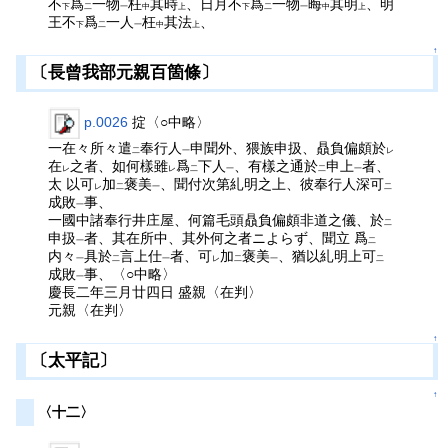
不
爲
一物
枉
其時
、日月不
爲
一物
晦
其明
、明
下
二
一
中
上
下
二
一
中
上
王不
爲
一人
枉
其法
、
下
二
一
中
上
↑
〔長曾我部元親百箇條〕
p.0026
掟〈○中略〉
一在々所々遣
奉行人
申聞外、猥族申扱、贔負偏頗於
二
一
レ
在
之者、如何樣雖
爲
下人
、有樣之通於
申上
者、
レ
レ
二
一
二
一
太 以可
加
褒美
、聞付次第糺明之上、彼奉行人深可
レ
二
一
二
成敗
事、
一
一國中諸奉行井庄屋、何篇毛頭贔負偏頗非道之儀、於
二
申扱
者、其在所中、其外何之者ニよらず、聞立 爲
一
二
内々
具於
言上仕
者、可
加
褒美
、猶以糺明上可
一
二
一
レ
二
一
二
成敗
事、〈○中略〉
一
慶長二年三月廿四日 盛親〈在判〉
元親〈在判〉
↑
〔太平記〕
↑
〈十二〉