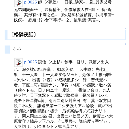
p.0025
師〈○夢牕〉一日抵
隣家
、見
其家父母
二
一
二
兄弟團變而坐
、飮食精美、但僕輩數人在
厨下
食
麁
一
二
一
二
糲
、其形有
不滿之色
、於
是師私發願言、我將來管
一
二
一
レ
二
奴僕
、必須
於
食平等行
之、後果踐
其言
、
一
二
レ
一レ
二
一
↑
〔松隣夜話〕
↑
〈下〉
p.0025
謙信〈○上杉〉餘事ニ替リ、武篇ノ出入
ハ、深ク被
遂
評議
、御念入候、〈○中略〉先七組
レ
二
一
衆、十一人衆、廿一人衆ヲ命ジ玉ヒ、僉儀ノ土被
仰出
二
ケルハ、出雲〈○森〉ハ感狀數多シ、殊ニ普代覺へ
一
者、下座ニ可
著謂ナシ、伊賀〈○槇〉ハ感狀ノ數ハ劣
レ
リ候ヘドモ、日ノ内ニ十一度迄、一番鎗ヲ合セ、九人
侍ヲ討、天下無双ト云感狀ヲ取候事、是名譽ナレバ、
是モ下座ニ難
著、兩面ニ別レ對座可
有、其上双方口
レ
レ
説ニ不
及、 謙退ヲ第一ニシテ强ミアル論談、就
中出
レ
レ
雲初段ノ酬對慇懃ノ樣子、后御案結構ノ式對ナリト
テ、兩人同坐ニ被
召、出雲ニハ信國ノ刀、伊賀ニハ大
レ
原實守ノ脇差ヲ玉ハル、乍
兩腰
、謙信度々手ヅカラ
二
一
人ヲ切リ、刃金ヨシトノ御言葉アリ、