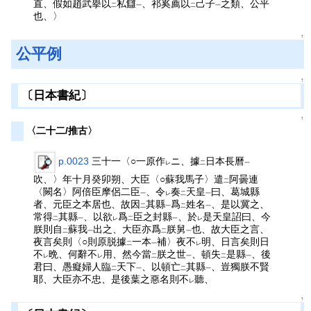
直、假如趙武擧以
私讎
、祁奚薦以
己子
之類、公平
二
一
二
一
也、〉
↑
公平例
↑
〔日本書紀〕
↑
〈二十二/推古〉
p.0023
三十一〈○一原作
ニ、據
日本長曆
レ
二
一
吹、〉年十月癸卯朔、大臣〈○蘇我馬子〉遣
阿曇連
二
〈闕名〉阿倍臣摩侶二臣
、令
奏
天皇
曰、葛城縣
一
レ
二
一
者、元臣之本居也、故因
其縣
爲
姓名
、是以冀之、
二
一
二
一
常得
其縣
、以欲
爲
臣之封縣
、於
是天皇詔曰、今
二
一
レ
二
一
レ
朕則自
蘇我
出之、大臣亦爲
朕舅
也、故大臣之言、
二
一
二
一
夜言矣則〈○則原脱據
一本
補〉夜不
明、日言矣則日
二
一
レ
不
晩、何辭不
用、然今當
朕之世
、頓失
是縣
、後
レ
レ
二
一
二
一
君曰、愚癡婦人臨
天下
、以頓亡
其縣
、豈獨朕不賢
二
一
二
一
耶、大臣亦不忠、是後葉之惡名則不
聽、
レ
↑