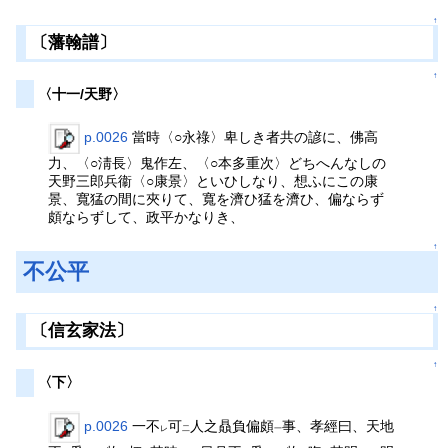
↑
〔藩翰譜〕
↑
〈十一/天野〉
p.0026
當時〈○永祿〉卑しき者共の諺に、佛高
力、〈○淸長〉鬼作左、〈○本多重次〉どちへんなしの
天野三郎兵衞〈○康景〉といひしなり、想ふにこの康
景、寬猛の間に夾りて、寬を濟ひ猛を濟ひ、偏ならず
頗ならずして、政平かなりき、
↑
不公平
↑
〔信玄家法〕
↑
〈下〉
p.0026
一不
可
人之贔負偏頗
事、孝經曰、天地
レ
二
一