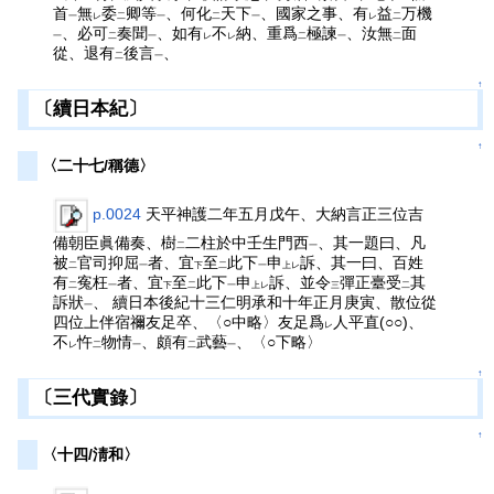
首
無
委
卿等
、何化
天下
、國家之事、有
益
万機
一
レ
二
一
二
一
レ
二
、必可
奏聞
、如有
不
納、重爲
極諫
、汝無
面
一
二
一
レ
レ
二
一
二
從、退有
後言
、
二
一
↑
〔續日本紀〕
↑
〈二十七/稱德〉
p.0024
天平神護二年五月戊午、大納言正三位吉
備朝臣眞備奏、樹
二柱於中壬生門西
、其一題曰、凡
二
一
被
官司抑屈
者、宜
至
此下
申
訴、其一曰、百姓
二
一
下
二
一
上レ
有
寃枉
者、宜
至
此下
申
訴、並令
彈正臺受
其
二
一
下
二
一
上レ
三
二
訴狀
、 續日本後紀十三仁明承和十年正月庚寅、散位從
一
四位上伴宿禰友足卒、〈○中略〉友足爲
人平直(○○)、
レ
不
忤
物情
、頗有
武藝
、〈○下略〉
レ
二
一
二
一
↑
〔三代實錄〕
↑
〈十四/淸和〉