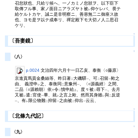
召怠狀也、只給リ候へ、一ノカミノ怠狀ヲ、以下臣下
取傳フル事、家ノ面目ニアラズヤト被
仰ケレバ、畏テ
レ
給ケルトカヤ、誠ニ是非明察ニ、善惡無二ニ御座ス故
也、ヨモ是ヲ以テ成奉リ、禪定殿下モ大切ノ人ニ思召
ケリ、
↑
〔吾妻鏡〕
↑
〈八〉
p.0024
文治四年六月十一日乙亥、泰衡〈○藤原〉
京進貢馬貢金桑絲等、昨日著
大磯驛
、可
召留
歟之
二
一
二
一
由、 義澄申
之、泰衡同
意豫州
、〈○源義經〉之間、
レ
二
一
二品〈○源賴朝〉依
令
憤申給
、度々被
尋下
、去月
下
二
上
二
一
又被
遣
官使
畢、就
之言上歟、然而其身雖
與
反逆
レ
二
一
レ
レ
二
、有
限公物難
抑留
之由被
仰出
云云、
一
レ
二
一
二
一
↑
〔北條九代記〕
↑
〈九〉