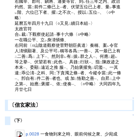
右國宰、郡司、鎭將、邊要等官、到
任三年之内、政治
レ
灼然、當
前件二條已上
者、伏望五位已上者、量
事進
二
一
レ
階、六位已下者、擢
之不次
、授以
五位
、〈○中
レ
二
一
二
一
略〉
延曆五年四月十九日〈○又見
續日本組
〉
二
一
太政官符
合
裁
下觀察使起請
事十六條〈○中略〉
レ
二
一
一在職公平、立
身淸愼條、
レ
右同前〈○山陰道觀察使菅野朝臣眞道〉奏稱、案
令官
レ
人淸愼顯著、及公平可
稱等各爲
一善
、其一最已上有
レ
二
一
二善
爲
上下
、然則非
有
拔
群之人
、何應
超
二
二
二
一
レ
二
レ
一
二
レ
等之擧
、伏望若有
此色
、具錄
行狀
、指
陳政迹之
一
二
一
二
一
二
本末
、委顯
遠近之推 服
、乃始褒擢免
叨濫
、一其
一
二
一
二
一
違
乖公淸
之科、同
下貪濁之條
者、今縱令當
此一條
二
一
二
一
二
、卽自有
件二善
者也、或 加
恪勤之善
、自昇
上中
一
二
一
二
一
二
之第
、始應
褒擢
、依
使奏
、〈○中略〉 大同四年九
一
二
一
二
一
月廿七日
↑
〔信玄家法〕
↑
〈下〉
p.0028
一食物到來之時、眼前伺候之衆、少宛成