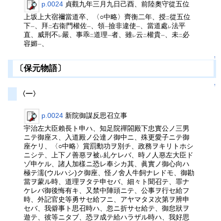
p.0024
貞觀九年三月九日己酉、前陸奧守從五位
上坂上大宿禰當道卒、〈○中略〉齊衡二年、授
從五位
二
下
、拜
右衞門權佐
、領
撿非違使
、當道處
法平
一
二
一
一
一
レ
直、威刑不
嚴、事乖
道理
者、雖
云
權貴
、未
必
レ
二
一
レ
二
一
二
容媚
、
一
↑
〔保元物語〕
↑
〈一〉
p.0024
新院御謀反思召立事
宇治左大臣賴長ト申ハ、知足院禪閤殿下忠實公ノ三男
ニテ御座ス、入道殿ノ公達ノ御中ニ、殊更愛子ニテ御
座ケリ、〈○中略〉賞罰勳功ヲ別チ、政務ヲキリトホシ
ニシテ、上下ノ善惡ヲ被
糺ケレバ、時ノ人惡左大臣ド
レ
ゾ申ケル、諸人加樣ニ恐レ奉シカ其、眞實ノ御心向ハ
極テ濡(ウルハシ)ク御座、怪ノ舍人牛飼ナレドモ、御勘
當ヲ蒙ル時、道理ヲタテ申セバ、細々ト聞召テ、罪ナ
ケレバ御後悔有キ、又禁中陣頭ニテ、公事ヲ行セ給フ
時、外記官史等勇サセ給フニ、アヤマタヌ次第ヲ辨申
セバ、我僻事ト思召時ハ、忽ニ折サセ給テ、御怠狀ヲ
遊テ、彼等ニタブ、恐ヲ成テ給ハラザル時ハ、我好思