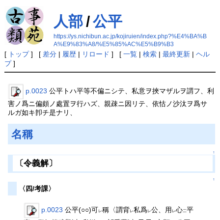
人部
/
公平
https://ys.nichibun.ac.jp/kojiruien/index.php?%E4%BA%B
A%E9%83%A8/%E5%85%AC%E5%B9%B3
[
トップ
] [
差分
|
履歴
|
リロード
] [
一覧
|
検索
|
最終更新
|
ヘル
プ
]
p.0023
公平トハ平等不偏ニシテ、私意ヲ挾マザルヲ謂フ、利
害ノ爲ニ偏頗ノ處置ヲ行ハズ、親疎ニ因リテ、依怙ノ沙汰ヲ爲サゞ
ルガ如キ卽チ是ナリ、
名稱
↑
〔令義解〕
↑
〈四/考課〉
p.0023
公平(○○)可
稱〈謂背
私爲
公、用
心
平
レ
レ
レ
レ
二