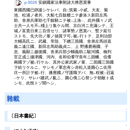
p.0026
安鎭國家法事附諸大將恩賞事
東國西國已靜謐シケレバ、自
筑紫
小貳、大友、菊
二
一
池、松浦ノ者共、大船七百餘艘ニテ參洛ス新田左馬
助、舍弟兵庫助七千餘騎ニテ被
上洛
、此外國々ノ武
二
一
士共一人モ不
殘上リ集ケル間、京白河ニ充滿シテ、王
レ
城ノ富貴日來ニ百倍セリ、諸軍勢ノ恩賞ハ、暫ク延引
ストモ、先大功ノ輩ノ抽賞ヲ可
被
行トテ、足利治部
レ
レ
大輔高氏ニ、武藏、常陸、下總三箇國、舍弟左馬頭直
義ニ遠江國、新田左馬助義貞ニ、上 野播磨兩國、子
息、義顯ニ越後國、舍弟兵部少輔義助ニ駿河國、楠判
官正成ニ攝津國、河内、名和伯耆守長年ニ因幡、伯耆
兩國ヲゾ被
行ケル、其外公家武家ノ輩、二箇國三箇國
レ
ヲ給リケルニ、サシモノ軍忠有シ赤松入道圓心ニ佐用
庄一所計ヲ被
行、播麿國ノ守護職ヲバ、無
程被
召返
レ
レ
二
ケリ、サレバ建武ノ亂ニ、圓心俄ニ心替シテ朝敵ト成
一
シモ、此恨トゾ聞ヘシ、
↑
雜載
↑
〔日本書紀〕
↑