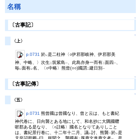
名稱
↑
〔古事記〕
↑
〈上〉
p.0731
於
是二柱神〈○伊邪那岐神、伊邪那美
レ
神、中略、〉次生
筑紫島
、此島亦身一而有
面四
、
二
一
二
一
毎
面有
名、〈○中略〉熊曾(○○)國謂
建日別
レ
レ
二
一
↑
〔古事記傳〕
↑
〈五〉
p.0731
熊曾國は曾國なり、曾と云は、もと書紀
神代卷に、日向襲とある地にして、和名抄に大隅國囎
唹郡ある是なり、〈○註略〉國名となりてありしこと
は、書紀景行卷に、十二年十二月、議
討、熊襲
於
是
レ
一
レ
天皇詔群卿
曰、朕聞之、襲國有
厚鹿文進鹿文者
、是
一
二
一