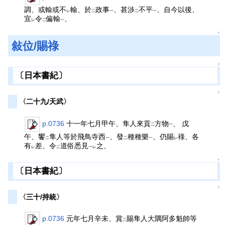
調、或輸或不
輸、於
政事
、甚渉
不平
、自今以後、
レ
二
一
二
一
宜
令
偏輸
、
レ
二
一
↑
敍位/賜祿
↑
〔日本書紀〕
↑
〈二十九/天武〉
p.0736
十一年七月甲午、隼人來貢
方物
、 戊
二
一
午、饗
隼人等於飛鳥寺西
、發
種種樂
、仍賜
祿、各
二
一
二
一
レ
有
差、令
道俗悉見
之、
レ
二
一レ
↑
〔日本書紀〕
↑
〈三十/持統〉
p.0736
元年七月辛未、賞
賜隼人大隅阿多魁帥等
二