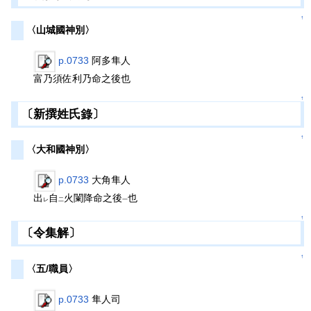
↑
〈山城國神別〉
p.0733
阿多隼人
富乃須佐利乃命之後也
↑
〔新撰姓氏錄〕
↑
〈大和國神別〉
p.0733
大角隼人
出
自
火闌降命之後
也
レ
二
一
↑
〔令集解〕
↑
〈五/職員〉
p.0733
隼人司