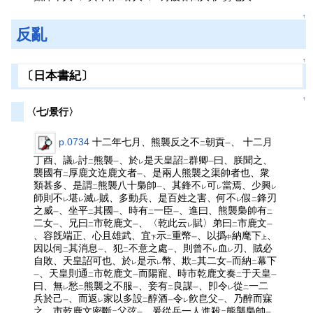
↑
反亂
↑
〔日本書紀〕
↑
〈七/景行〉
p.0734
十二年七月、熊襲反之不
朝貢
、 十二月
二
一
丁酉、議
討
熊襲
、於
是天皇詔
群卿
曰、朕聞之、
レ
二
一
レ
二
一
襲國有
厚鹿文迮鹿文者
、是兩人熊襲之渠帥者也、衆
二
一
類甚多、是謂
熊襲八十梟帥
、其鋒不
可
當焉、少興
二
一
レ
レ
レ
師則不
堪
滅
賊、多動兵、是百姓之害、何不
假
鋒刃
レ
レ
レ
レ
二
之威
、坐平
其國
、時有
一臣
、進曰、熊襲梟帥有
一
二
一
二
一
二
二女
、兄曰
市乾鹿文
、〈乾此云
賦〉弟曰
市鹿文
一
二
一
レ
二
一
、容旣端正、心且雄武、宜
示
重幣
、以撝
納麾下
、
下
二
一
中
上
因以伺
其消息
、犯
不意之處
、則曾不
血
刃、賊必
二
一
二
一
レ
レ
自敗、天皇詔可也、於
是示
幣、欺
其二女
而納
幕下
レ
レ
二
一
二
、天皇則通
市乾鹿文
而陽寵、時市乾鹿文奏
于天皇
一
二
一
二
一
曰、無
愁
熊襲之不服
、妾有
良謀
、卽令
從
一二
レ
二
一
二
一
レ
二
兵於己
、而返
家以多設
醇酒
令
飮皀父
、乃醉而寐
一
レ
二
一
レ
一
之、市乾鹿文密斷
父弦
、爰從兵一人進殺
熊襲梟帥
二
一
二
一