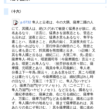
↑
〈十六〉
p.0732
隼人と云者は、今の大隅、薩摩二國の人
にて、其國人は、絶(スグ)れて敏捷く猛勇きが故に、此
名あるなり、〈古言に、猛勇きを波夜志とも、登志と
も云れば、波夜と云に、猛勇き意もあるなり、隼字を
書ことハ、迅速きこと、此鳥の如く、又波夜夫佐てふ
名も合へればなり、〉景行仲哀の御世のころ、熊曾と
云し者も是にて、卽其國を熊曾國と云き、〈○註略〉又
其を隼人國と云るは、續紀二に、大寶二年、先
是征
レ
二
薩摩隼人
時云々、唱更國司等〈今薩摩國也〉言云々と
一
ある、唱更これ隼人なり、〈拾芥抄改名所々部に、薩
摩國、元唱更とあり、職員令隼人司義解に、隼人者、
分番上下一年爲
限云々、とある意を以て、其ころ唱更
レ
とは書たりしなり、今薩摩國也とは、續紀撰ばれし時
の注なり、〉万葉三〈十五丁〉に、隼人乃(ハヤビト
ノ)、薩摩乃迫門(サツマノセト)、六〈二十二丁〉に、
隼人乃湍門(ハヤビトノセト)、など云るも、國名なり、
〈書紀孝德卷に、薩麻之曲、右に引る續紀に、薩摩隼
人、万葉に、薩摩乃迫門などある薩摩は、國名には非
ず、隼人國の中の地名なり、後まで薩摩郡あれは、其
あたりの名にぞ有けむ、〉其を薩摩國とは、後に改め