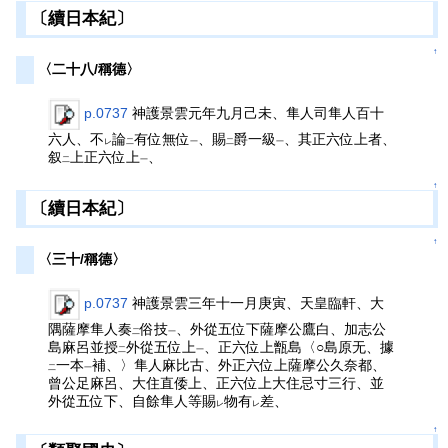
〔續日本紀〕
↑
〈二十八/稱德〉
p.0737
神護景雲元年九月己未、隼人司隼人百十
六人、不
論
有位無位
、賜
爵一級
、其正六位上者、
レ
二
一
二
一
叙
上正六位上
、
二
一
↑
〔續日本紀〕
↑
〈三十/稱德〉
p.0737
神護景雲三年十一月庚寅、天皇臨軒、大
隅薩摩隼人奏
俗技
、外從五位下薩摩公鷹白、加志公
二
一
島麻呂並授
外從五位上
、正六位上甑島〈○島原无、據
二
一
一本
補、〉隼人麻比古、外正六位上薩摩公久奈都、
二
一
曾公足麻呂、大住直倭上、正六位上大住忌寸三行、並
外從五位下、自餘隼人等賜
物有
差、
レ
レ
↑