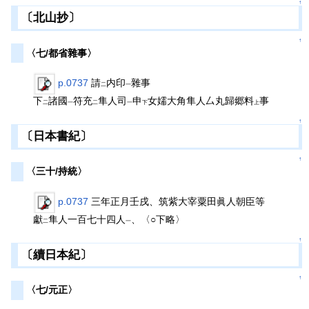
↑
〔北山抄〕
↑
〈七/都省雜事〉
p.0737
請
内印
雜事
二
一
下
諸國
符充
隼人司
申
女嬬大角隼人厶丸歸郷料
事
二
一
二
一
下
上
↑
〔日本書紀〕
↑
〈三十/持統〉
p.0737
三年正月壬戌、筑紫大宰粟田眞人朝臣等
獻
隼人一百七十四人
、〈○下略〉
二
一
↑
〔續日本紀〕
↑
〈七/元正〉