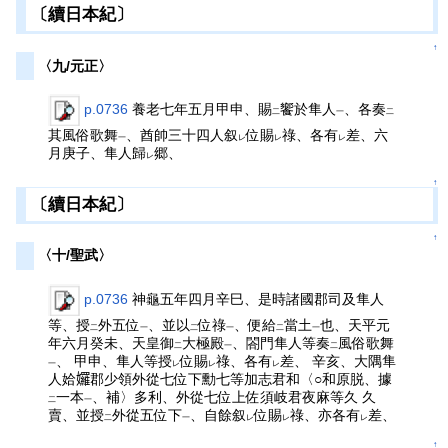
〔續日本紀〕
↑
〈九/元正〉
p.0736
養老七年五月甲申、賜
饗於隼人
、各奏
二
一
二
其風俗歌舞
、酋帥三十四人叙
位賜
祿、各有
差、六
一
レ
レ
レ
月庚子、隼人歸
郷、
レ
↑
〔續日本紀〕
↑
〈十/聖武〉
p.0736
神龜五年四月辛巳、是時諸國郡司及隼人
等、授
外五位
、並以
位祿
、便給
當土
也、天平元
二
一
二
一
二
一
年六月癸未、天皇御
大極殿
、閤門隼人等奏
風俗歌舞
二
一
二
、 甲申、隼人等授
位賜
祿、各有
差、 辛亥、大隅隼
一
レ
レ
レ
人姶𡤢郡少領外從七位下勳七等加志君和〈○和原脱、據
一本
、補〉多利、外從七位上佐須岐君夜麻等久 久
二
一
賣、並授
外從五位下
、自餘叙
位賜
祿、亦各有
差、
二
一
レ
レ
レ
↑