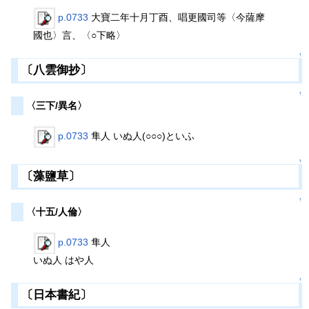
p.0733
大寶二年十月丁酉、唱更國司等〈今薩摩
國也〉言、〈○下略〉
↑
〔八雲御抄〕
↑
〈三下/異名〉
p.0733
隼人 いぬ人(○○○)といふ
↑
〔藻鹽草〕
↑
〈十五/人倫〉
p.0733
隼人
いぬ人 はや人
↑
〔日本書紀〕