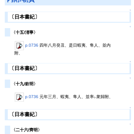
↑
〔日本書紀〕
↑
〈十五/淸寧〉
p.0736
四年八月癸丑、是日蝦夷、隼人、並内
附、
↑
〔日本書紀〕
↑
〈十九/欽明〉
p.0736
元年三月、蝦夷、隼人、並率
衆歸附、
レ
↑
〔日本書紀〕
↑
〈二十六/齊明〉