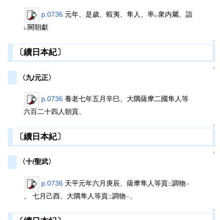
p.0736
元年、是歲、蝦夷、隼人、率
衆内屬、詣
レ
闕朝獻
レ
↑
〔續日本紀〕
↑
〈九/元正〉
p.0736
養老七年五月辛巳、大隅薩摩二國隼人等
六百二十四人朝貢、
↑
〔續日本紀〕
↑
〈十/聖武〉
p.0736
天平元年六月庚辰、薩摩隼人等貢
調物
二
一
、 七月己酉、大隅隼人等貢
調物
、
二
一
↑