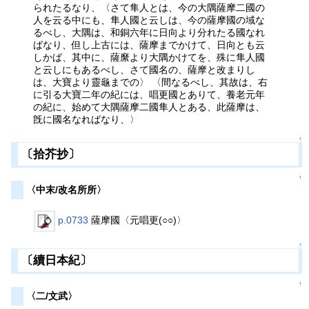
られたるなり、〈さて隼人とは、今の大隅薩摩二國の
人を云る中にも、隼人國と云しは、今の薩摩國の域な
るべし、大隅は、和銅六年に日向より分れたる國なれ
ばなり、但し上古には、薩摩までかけて、日向とも云
しかば、其中に、薩縻より大隅かけてを、殊に隼人國
と云しにもあるべし、さて國名の、薩摩と改まりし
は、大寶より靈龜までの〉 〈間なるべし、其故は、右
に引る大寶二年の紀には、唱更國とありて、養老元年
の紀に、始めて大隅薩摩二國隼人とある、此薩摩は、
旣に國名なればなり、〉
↑
〔拾芥抄〕
↑
〈中末/改名所所〉
p.0733
薩摩國〈元唱更(○○)〉
↑
〔續日本紀〕
↑
〈二/文武〉