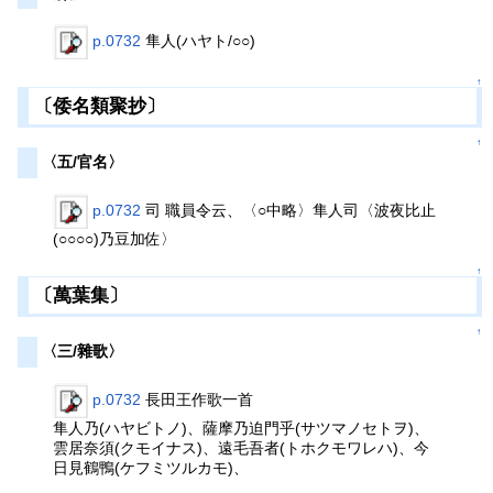
p.0732
隼人(ハヤト/○○)
↑
〔倭名類聚抄〕
↑
〈五/官名〉
p.0732
司 職員令云、〈○中略〉隼人司〈波夜比止
(○○○○)乃豆加佐〉
↑
〔萬葉集〕
↑
〈三/雜歌〉
p.0732
長田王作歌一首
隼人乃(ハヤビトノ)、薩摩乃迫門乎(サツマノセトヲ)、
雲居奈須(クモイナス)、遠毛吾者(トホクモワレハ)、今
日見鶴鴨(ケフミツルカモ)、