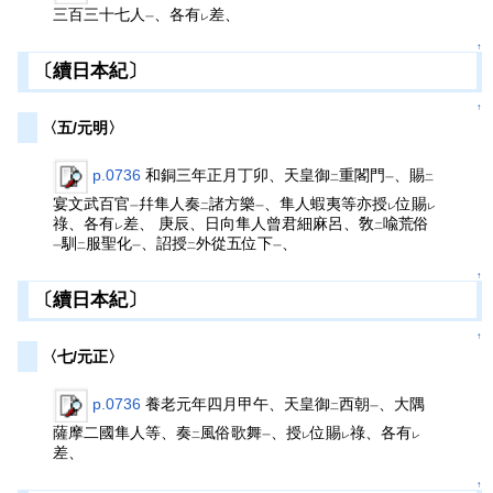
三百三十七人
、各有
差、
一
レ
↑
〔續日本紀〕
↑
〈五/元明〉
p.0736
和銅三年正月丁卯、天皇御
重閣門
、賜
二
一
二
宴文武百官
幷隼人奏
諸方樂
、隼人蝦夷等亦授
位賜
一
二
一
レ
レ
祿、各有
差、 庚辰、日向隼人曾君細麻呂、敎
喩荒俗
レ
二
馴
服聖化
、詔授
外從五位下
、
一
二
一
二
一
↑
〔續日本紀〕
↑
〈七/元正〉
p.0736
養老元年四月甲午、天皇御
西朝
、大隅
二
一
薩摩二國隼人等、奏
風俗歌舞
、授
位賜
祿、各有
二
一
レ
レ
レ
差、
↑