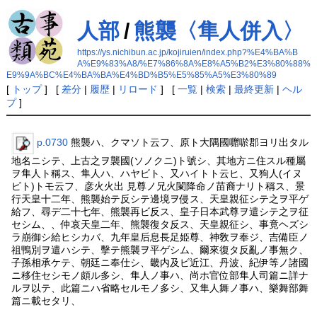
人部
/
熊襲〈隼人併入〉
https://ys.nichibun.ac.jp/kojiruien/index.php?%E4%BA%B
A%E9%83%A8/%E7%86%8A%E8%A5%B2%E3%80%88%
E9%9A%BC%E4%BA%BA%E4%BD%B5%E5%85%A5%E3%80%89
[
トップ
] [
差分
|
履歴
|
リロード
] [
一覧
|
検索
|
最終更新
|
ヘル
プ
]
p.0730
熊襲ハ、クマソト云フ、原ト大隅國囎唹郡ヨリ出タル
地名ニシテ、上古之ヲ襲國(ソノクニ)ト號シ、其地方ニ住スル種屬
ヲ隼人ト稱ス、隼人ハ、ハヤビト、又ハイトト云ヒ、又狗人(イヌ
ビト)トモ云フ、彦火火出 見尊ノ兄火闌降命ノ苗裔ナリト稱ス、景
行天皇十二年、熊襲始テ反シテ邊境ヲ侵ス、天皇親征シテ之ヲ平ゲ
給フ、尋デ二十七年、熊襲再ビ反ス、皇子日本武尊ヲ遣シテ之ヲ征
セシム、、仲哀天皇二年、熊襲復タ反ス、天皇親征シ、事竟ヘズシ
ラ崩御シ給ヒシカバ、九年皇后息長足姫尊、神敎ヲ奉ジ、吉備臣ノ
祖鴨別ヲ遣ハシテ、擊テ熊襲ヲ平ゲシム、爾來復タ反亂ノ事無ク、
子孫相承ケテ、朝廷ニ奉仕シ、畿内及ビ近江、丹波、紀伊等ノ諸國
ニ移住セシモノ頗ル多シ、隼人ノ事ハ、尚ホ官位部隼人司篇ニ詳ナ
ルヲ以テ、此篇ニハ省略セルモノ多シ、又隼人舞ノ事ハ、樂舞部舞
篇ニ載セタリ、