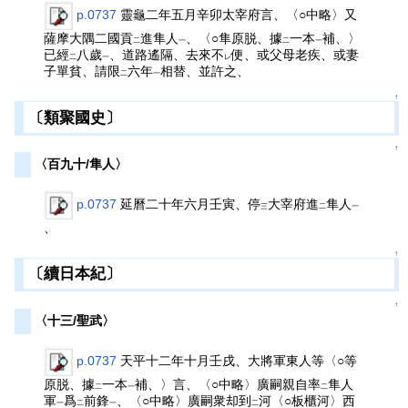
p.0737
靈龜二年五月辛卯太宰府言、〈○中略〉又
薩摩大隅二國貢
進隼人
、〈○隼原脱、據
一本
補、〉
二
一
二
一
已經
八歲
、道路遙隔、去來不
便、或父母老疾、或妻
二
一
レ
子單貧、請限
六年
相替、並許之、
二
一
↑
〔類聚國史〕
↑
〈百九十/隼人〉
p.0737
延曆二十年六月壬寅、停
大宰府進
隼人
三
二
一
、
↑
〔續日本紀〕
↑
〈十三/聖武〉
p.0737
天平十二年十月壬戌、大將軍東人等〈○等
原脱、據
一本
補、〉言、〈○中略〉廣嗣親自率
隼人
二
一
二
軍
爲
前鋒
、〈○中略〉廣嗣衆却到
河〈○板櫃河〉西
一
二
一
二