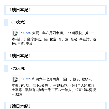
↑
〔續日本紀〕
↑
〈二/文武〉
p.0735
大寶二年八月丙申朔、〈○朔原脱、據
一
二
本
補、〉薩摩多褹、隔
化逆
命、於
是發
兵征討、遂
一
レ
レ
レ
レ
校
戸置
吏焉、
レ
レ
↑
〔續日本紀〕
↑
〈六/元明〉
p.0735
和銅六年七月丙寅、詔曰、授以
勳級
、
二
一
本據
有
功、若不
優異
、何以勸㢡、今討隼人將軍幷
レ
レ
二
一
士卒等、戰陣有
功者一千二百八十餘人、並宜
隨
勞授
レ
二
レ
勳焉、
一レ
↑
〔續日本紀〕