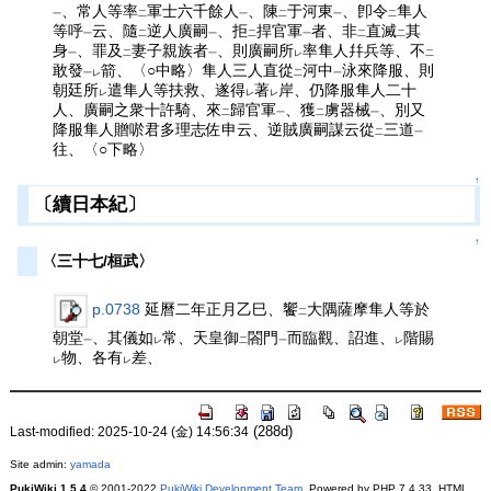
、常人等率
軍士六千餘人
、陳
于河東
、卽令
隼人
一
二
一
二
一
二
等呼
云、隨
逆人廣嗣
、拒
捍官軍
者、非
直滅
其
一
二
一
二
一
二
二
身
、罪及
妻子親族者
、則廣嗣所
率隼人幷兵等、不
一
二
一
レ
二
敢發
箭、〈○中略〉隼人三人直從
河中
泳來降服、則
一レ
二
一
朝廷所
遣隼人等扶救、遂得
著
岸、仍降服隼人二十
レ
レ
レ
人、廣嗣之衆十許騎、來
歸官軍
、獲
虜器械
、別又
二
一
二
一
降服隼人贈唹君多理志佐申云、逆賊廣嗣謀云從
三道
二
一
往、〈○下略〉
↑
〔續日本紀〕
↑
〈三十七/桓武〉
p.0738
延曆二年正月乙巳、饗
大隅薩摩隼人等於
二
朝堂
、其儀如
常、天皇御
閤門
而臨觀、詔進、
階賜
一
レ
二
一
レ
物、各有
差、
レ
レ
(288d)
Last-modified: 2025-10-24 (金) 14:56:34
Site admin:
yamada
PukiWiki 1.5.4
© 2001-2022
PukiWiki Development Team
. Powered by PHP 7.4.33. HTML