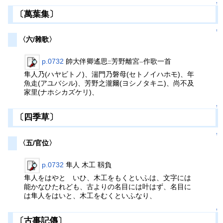
↑
〔萬葉集〕
↑
〈六/雜歌〉
p.0732
帥大伴卿遙思
芳野離宮
作歌一首
二
一
隼人乃(ハヤビトノ)、湍門乃磐母(セトノイハホモ)、年
魚走(アユバシル)、芳野之瀧爾(ヨシノタキニ)、尚不及
家里(ナホシカズケリ)、
↑
〔四季草〕
↑
〈五/官位〉
p.0732
隼人 木工 靱負
隼人をはやとゝいひ、木工をもくといふは、文字には
能かなひたれども、古よりの名目には叶はず、名目に
は隼人をはいと、木工をむくといふなり、
↑
〔古事記傳〕