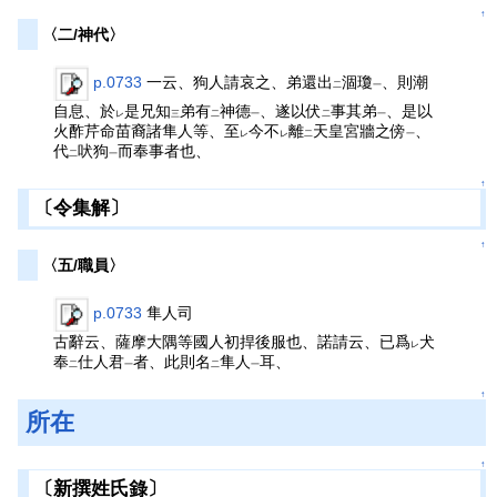
↑
〈二/神代〉
p.0733
一云、狗人請哀之、弟還出
涸瓊
、則潮
二
一
自息、於
是兄知
弟有
神德
、遂以伏
事其弟
、是以
レ
三
二
一
二
一
火酢芹命苗裔諸隼人等、至
今不
離
天皇宮牆之傍
、
レ
レ
二
一
代
吠狗
而奉事者也、
二
一
↑
〔令集解〕
↑
〈五/職員〉
p.0733
隼人司
古辭云、薩摩大隅等國人初捍後服也、諾請云、已爲
犬
レ
奉
仕人君
者、此則名
隼人
耳、
二
一
二
一
↑
所在
↑
〔新撰姓氏錄〕