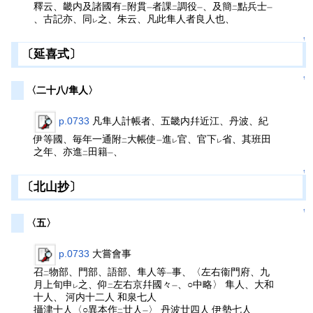
釋云、畿内及諸國有
附貫
者課
調役
、及簡
點兵士
二
一
二
一
二
一
、古記亦、同
之、朱云、凡此隼人者良人也、
レ
↑
〔延喜式〕
↑
〈二十八/隼人〉
p.0733
凡隼人計帳者、五畿内幷近江、丹波、紀
伊等國、毎年一通附
大帳使
進
官、官下
省、其班田
二
一
レ
レ
之年、亦進
田籍
、
二
一
↑
〔北山抄〕
↑
〈五〉
p.0733
大嘗會事
召
物部、門部、語部、隼人等
事、〈左右衞門府、九
二
一
月上旬申
之、仰
左右京幷國々
、○中略〉 隼人、大和
レ
二
一
十人、 河内十二人 和泉七人
攝津十人〈○異本作
廿人
〉 丹波廿四人 伊勢七人
二
一