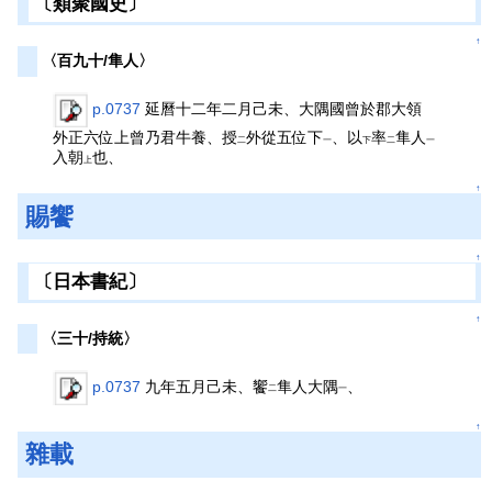
〔類聚國史〕
↑
〈百九十/隼人〉
p.0737
延曆十二年二月己未、大隅國曾於郡大領
外正六位上曾乃君牛養、授
外從五位下
、以
率
隼人
二
一
下
二
一
入朝
也、
上
↑
賜饗
↑
〔日本書紀〕
↑
〈三十/持統〉
p.0737
九年五月己未、饗
隼人大隅
、
二
一
↑
雜載