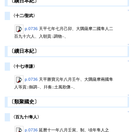
〔續日本紀〕
↑
〈十二/聖武〉
p.0736
天平七年七月己卯、大隅薩摩二國隼人二
百九十六人、入朝貢
調物
、
二
一
↑
〔續日本紀〕
↑
〈十七/孝謙〉
p.0736
天平勝寶元年八月壬午、大隅薩摩兩國隼
人等貢
御調
、幷奏
土風歌儛
、
二
一
二
一
↑
〔類聚國史〕
↑
〈百九十/隼人〉
p.0736
延曆十一年八月壬寅、制、頃年隼人之