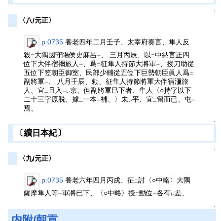
↑
〈八/元正〉
p.0735
養老四年二月壬子、太宰府奏言、隼人反
殺
大隅國守陽侯史麻呂
、 三月丙辰、以
中納言正四
二
一
二
位下大伴宿禰旅人
、爲
征隼人持節大將軍
、授刀助從
一
二
一
五位下笠朝臣御室、民部少輔從五位下巨勢朝臣眞人爲
二
副將軍
、 八月壬辰、勅、征隼人持節將軍大伴宿瀰旅
一
人、宜
且入
京、但副將軍巳下者、隼人〈○持字以下
二
一レ
二十三字原脱、據
一本
補、〉未
平、宜
留而已、屯
二
一
レ
二
一
焉、
↑
〔續日本紀〕
↑
〈九/元正〉
p.0735
養老六年四月丙戌、征
討〈○中略〉大隅
二
薩摩隼人等
軍將已下、〈○中略〉授
勳位
各有
差、
一
二
一
レ
↑
内附/朝貢