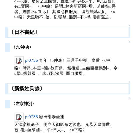
不
服、是膐之空國也、豈足
擧
兵伐
乎、愈
玆國而
一レ
二
レ
一
二
有
寶國
、〈○中略〉是謂
栲衾新羅國
焉、若能祭
吾
二
一
二
一
レ
者、則曾不
血
刃、其國必自服矣、復熊襲爲
服、〈○
レ
レ
レ
中略〉天皇猶不
信、以强擊
熊襲
不
得
勝而還之、
レ
二
一
レ
レ
↑
〔日本書紀〕
↑
〈九/神功〉
p.0735
九年〈○仲哀〉三月壬申朔、皇后〈○中
略〉時得
神語
隨
敎而祭、然後遣
吉備臣祖鴨別
、令
二
一
レ
二
一
擊
熊襲國
、未
經
浹辰
而自服焉、
レ
二
一
レ
二
一
↑
〔新撰姓氏錄〕
↑
〈左京神別〉
p.0735
額田部湯坐連
天津彦根命子、明立天御影命之後也、允恭天皇御世、
被
遣
薩摩國
、平
隼人
、〈○下略〉
レ
一
一
二
一