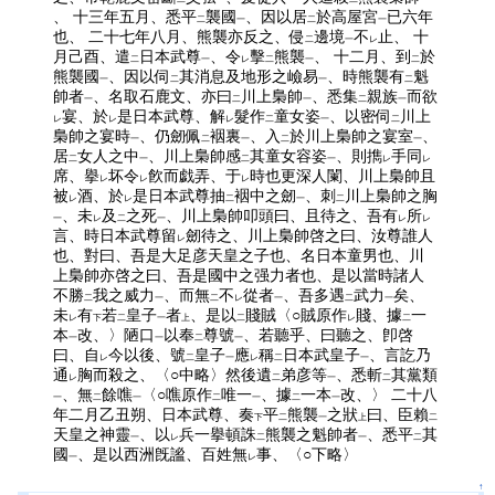
、 十三年五月、悉平
襲國
、因以居
於高屋宮
已六年
二
一
二
一
也、 二十七年八月、熊襲亦反之、侵
邊境
不
止、 十
二
一
レ
月己酉、遣
日本武尊
、令
擊
熊襲
、 十二月、到
於
二
一
レ
二
一
二
熊襲國
、因以伺
其消息及地形之嶮易
、時熊襲有
魁
一
二
一
二
帥者
、名取石鹿文、亦曰
川上梟帥
、悉集
親族
而欲
一
二
一
二
一
宴、於
是日本武尊、解
髮作
童女姿
、以密伺
川上
レ
レ
レ
二
一
二
梟帥之宴時
、仍劒佩
裀裏
、入
於川上梟帥之宴室
、
一
二
一
二
一
居
女人之中
、川上梟帥感
其童女容姿
、則擕
手同
二
一
二
一
レ
レ
席、擧
坏令
飮而戯弄、于
時也更深人闌、川上梟帥且
レ
レ
レ
被
酒、於
是日本武尊抽
裀中之劒
、刺
川上梟帥之胸
レ
レ
二
一
二
、未
及
之死
、川上梟帥叩頭曰、且待之、吾有
所
一
レ
二
一
レ
レ
言、時日本武尊留
劒待之、川上梟帥啓之曰、汝尊誰人
レ
也、對曰、吾是大足彦天皇之子也、名日本童男也、川
上梟帥亦啓之曰、吾是國中之强力者也、是以當時諸人
不勝
我之威力
、而無
不
從者
、吾多遇
武力
矣、
二
一
二
レ
一
二
一
未
有
若
皇子
者
、是以
賤賊〈○賊原作
賤、據
一
レ
下
二
一
上
二
レ
二
本
改、〉陋口
以奉
尊號
、若聽乎、曰聽之、卽啓
一
一
二
一
曰、自
今以後、號
皇子
應
稱
日本武皇子
、言訖乃
レ
二
一
レ
二
一
通
胸而殺之、〈○中略〉然後遺
弟彦等
、悉斬
其黨類
レ
二
一
二
、無
餘噍
〈○噍原作
唯一
、據
一本
改、〉 二十八
一
二
一
二
一
二
一
年二月乙丑朔、日本武尊、奏
平
熊襲
之狀
曰、臣賴
下
二
一
上
二
天皇之神靈
、以
兵一擧頓誅
熊襲之魁帥者
、悉平
其
一
レ
二
一
二
國
、是以西洲旣謐、百姓無
事、〈○下略〉
一
レ
↑