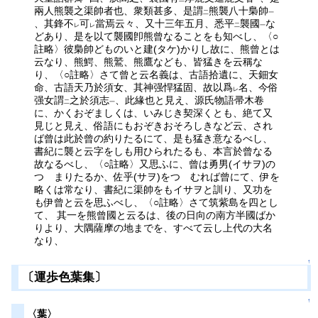
兩人熊襲之渠帥者也、衆類甚多、是謂
熊襲八十梟帥
二
一
、其鋒不
可
當焉云々、又十三年五月、悉平
襲國
な
レ
レ
二
一
どあり、是を以て襲國卽熊曾なることをも知べし、〈○
註略〉彼梟帥どものいと建(タケ)かりし故に、熊曾とは
云なり、熊鰐、熊鷲、熊鷹なども、皆猛きを云稱な
り、〈○註略〉さて曾と云名義は、古語拾遺に、天鈿女
命、古語天乃於須女、其神强悍猛固、故以爲
名、今俗
レ
强女謂
之於須志
、此緣也と見え、源氏物語帚木卷
二
一
に、かくおぞましくは、いみじき契深くとも、絶て又
見じと見え、俗語にもおぞきおそろしきなど云、され
ば曾は此於曾の約りたるにて、是も猛き意なるべし、
書紀に襲と云字をしも用ひられたるも、本言於曾なる
故なるべし、〈○註略〉又思ふに、曾は勇男(イサヲ)の
つゞまりたるか、佐乎(サヲ)をつゞむれば曾にて、伊を
略くは常なり、書紀に渠帥をもイサヲと訓り、又功を
も伊曾と云を思ふべし、〈○註略〉さて筑紫島を四とし
て、 其一を熊曾國と云るは、後の日向の南方半國ばか
りより、大隅薩摩の地までを、すべて云し上代の大名
なり、
↑
〔運歩色葉集〕
↑
〈葉〉