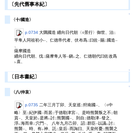
〔先代舊事本紀〕
↑
〈十/國造〉
p.0734
大隅國造 纒向日代朝〈○景行〉御世、治
二
平隼人同祖初小
、仁德帝代者、伏布爲
曰佐
賜
國造
一
二
一
二
一
、
薩摩國造
纒向日代朝、伐
薩摩隼人等
鎭
之、仁德朝代曰佐改爲
二
一
レ
直、
レ
↑
〔日本書紀〕
↑
〈八/仲哀〉
p.0735
二年三月丁卯、天皇巡
狩南國
、〈○中
二
一
略〉至
紀伊國
而居
于德勒津宮
、是時熊襲叛之不
朝
二
一
二
一
二
貢
、天皇於
是將
討
熊襲國
、則自
德勒津
發之、
一
レ
レ
二
一
二
一
浮
海而幸
穴門
、 八年九月己卯、詔
群臣
以議
討
レ
二
一
二
一
レ
二
熊襲
、時、有
神、託
皇后
而誨曰、天皇何憂
熊襲之
一
レ
二
一
二