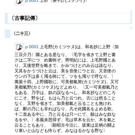
p.0001
上野〈庚子計(コヲヅケ)〉
↑
〔古事記傳〕
↑
〈二十三〉
p.0001
上毛野(カミツケヌ)は、和名抄に上野〈加
三豆介乃〉國とある是なり、〈毛字を省きて上野と書
クは二字につゞめ書例ぞ、齊明紀には、上毛野國とあ
り、又後世野を略きて、かみつけとのみ云は訛なり、
又其をかうづけと云は、美を音便にウと云、又音便の
ウンの下は多く濁る例にて、ツをも濁りて呼なり、〉
萬葉十四、上野國歌に、可美都氣努(カミツケヌ)、又可
美都氣野(カミツケヌ)などよめり、〈又一可美都氣乃と
もある、乃字は、奴の誤なるべし、和名抄などのころ
にこそ、野をば、もはら乃と云つれ、古には然ること
なく、又野を省きて、加美都氣と云ることも無けれ
ば、辭の乃にも非ればなり、凡そ此國名をよめる歌、
十二首ある中に、乃と云るは只一にて、餘はみな奴な
るをや、〉名義未思得ず、毛は草木を云か、木を氣と
云ることもあり、〈顯昭古今注に、坂東は足柄の關よ
り東いと山なども侍らず、みなはるかなる野な〉