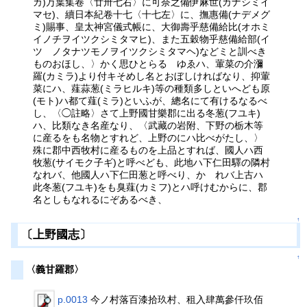
カ)万葉集卷〈廿卅七右〉に可奈之備伊麻世(カナシミイ
マセ)、續日本紀卷十七〈十七左〉に、撫惠備(ナデメグ
ミ)賜事、皇太神宮儀式帳に、大御壽乎慈備給比(オホミ
イノチヲイツクシミタマヒ)、また五穀物乎慈備給部(イ
ツゝノタナツモノヲイツクシミタマヘ)などミと訓べき
ものおほし、〉かく思ひとらるゝゆゑハ、葷菜の介瀰
羅(カミラ)より付キそめし名とおぼしければなり、抑葷
菜にハ、薤蒜葱(ミラヒルキ)等の種類多しといへども原
(モト)ハ都て薤(ミラ)といふが、總名にて有けるなるべ
し、〈◯註略〉さて上野國甘樂郡に出る冬葱(フユキ)
ハ、比類なき名産なり、〈武藏の岩附、下野の栃木等
に産るをも名物とすれど、上野のにハ比べがたし、〉
殊に郡中西牧村に産るものを上品とすれば、國人ハ西
牧葱(サイモク子ギ)と呼べども、此地ハ下仁田驛の隣村
なれバ、他國人ハ下仁田葱と呼べり、かゝれバ上古ハ
此冬葱(フユキ)をも臭薤(カミフ)とハ呼けむからに、郡
名としもなれるにぞあるべき、
↑
〔上野國志〕
↑
〈義甘羅郡〉
p.0013
今ノ村落百漆拾玖村、租入肆萬參仟玖佰