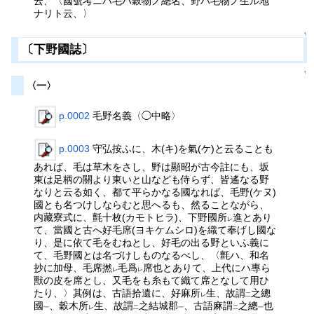
云、〈國號考ニハ毛ハ穀物ノ總名、野ハ毛物ノ生ル地
ナリト云、〉
↑
〔下野國誌〕
↑
〈一〉
p.0002
毛野名義〈◯中略〉
p.0003
守弘按ふに、木(キ)を氣(ケ)と云ることも
あれば、毛は草木をさし、野は顯昭が古今註にも、坂
東は足柄の關より東いと山なども侍らず、皆遙なる野
なりと云る如く、都て平らかなる國なれば、毛野(ケヌ)
國とも名つけしならむと思へるも、然ることながら、
内藏寮式に、氈十枚(カモトヒラ)、下野國所
進とあり
レ
て、當國と古へ好毛席(ヨキケムシロ)を織て奉げし國な
り、是に依て毛をむねとし、好毛の出る野といふ義に
て、毛野國とは名づけしものなるべし、〈氈ハ、和名
抄に加母、毛席撚
毛爲
席也とありて、上代にハ專ら
レ
レ
獸の皮を席とし、又毛をも糸もて織て席となして用ひ
たり、〉其例は、古語拾遺に、好麻所
生、故謂
之總
レ
二
國
、穀木所
生、故謂
之結城郡
、古語麻謂
之總
也
一
レ
二
一
二
一