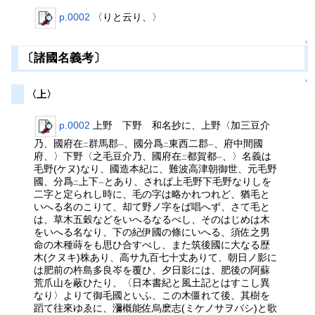
p.0002
〈りと云り、〉
↑
〔諸國名義考〕
↑
〈上〉
p.0002
上野 下野 和名抄に、上野〈加三豆介
乃、國府在
群馬郡
、國分爲
東西二郡
、府中間國
二
一
二
一
府、〉下野〈之毛豆介乃、國府在
都賀都
、〉名義は
二
一
毛野(ケヌ)なり、國造本紀に、難波高津朝御世、元毛野
國、分爲
上下
とあり、されば上毛野下毛野なりしを
二
一
二字と定られし時に、毛の字は略かれつれど、猶毛と
いへる名のこりて、却て野ノ字をば唱へず、さて毛と
は、草木五穀などをいへるなるべし、そのはじめは木
をいへる名なり、下の紀伊國の條にいへる、須佐之男
命の木種蒔をも思ひ合すべし、また筑後國に大なる歴
木(クヌキ)株あり、高サ九百七十丈ありて、朝日ノ影に
は肥前の杵島多良岑を覆ひ、夕日影には、肥後の阿蘇
荒爪山を蔽ひたり、〈日本書紀と風土記とはすこし異
なり〉よりて御毛國といふ、この木僵れて後、其樹を
蹈て往來ゆゑに、瀰概能佐烏麽志(ミケノサヲバシ)と歌