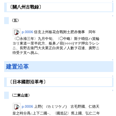
↑
〔關八州古戰録〕
↑
〈五〉
p.0006
信玄上州板花合戰附土肥赤働事 同年
〈◯永祿三年〉九月中旬、〈◯中略〉斯テ晴信ハ箕輪
ヨリ東道一里半此方、板鼻ノ宿(○○○○)マデ押出ラレシ
ニ、長野左衞門大夫業正白井箕ノ人數ヲ召連、廣野ニ
待受テ支へ挑ム、
↑
建置沿革
↑
〔日本國郡沿革考〕
↑
〈二東山道〉
p.0006
上野( /カミツケノ) 古毛野國、仁徳天
皇之時分爲
上下二國
、〈國造記〉舊上國、弘仁二年
二
一