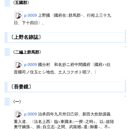
〈五國郡〉
p.0009
上野國〈國府在
群馬郡
、行程上三十九
二
一
日、下十四日〉、
↑
〔上野名跡誌〕
↑
〈二編上群馬郡〉
p.0009
國分村 和名抄ニ府中間國府〈國府ハ往
昔國司ノ住玉ヒシ地也、土人コクボト唱フ、〉
↑
〔吾妻鏡〕
↑
〈一〉
p.0009
治承四年九月卅日己卯、新田大炊助源義
重入道、〈法名上西〉臨
東國未
一揆
之時
、以
故陸
下
二
一
上
二
奧守嫡孫
、插
自立志
之間、武衞雖
遣
御書
、不
一
二
一
レ
二
一
レ