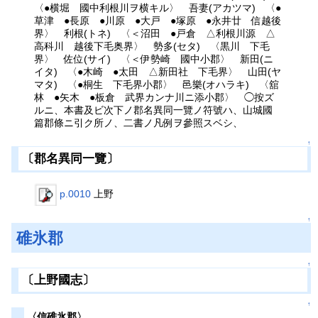
〈●横堀 國中利根川ヲ横キル〉 吾妻(アカツマ) 〈●
草津 ●長原 ●川原 ●大戸 ●塚原 ●永井廿 信越後
界〉 利根(トネ) 〈＜沼田 ●戸倉 △利根川源 △
高科川 越後下毛奥界〉 勢多(セタ) 〈黒川 下毛
界〉 佐位(サイ) 〈＜伊勢崎 國中小郡〉 新田(ニ
イタ) 〈●木崎 ●太田 △新田社 下毛界〉 山田(ヤ
マタ) 〈●桐生 下毛界小郡〉 邑樂(オハラキ) 〈舘
林 ●矢木 ●板倉 武界カンナ川ニ添小郡〉 ◯按ズ
ルニ、本書及ビ次下ノ郡名異同一覽ノ符號ハ、山城國
篇郡條ニ引ク所ノ、二書ノ凡例ヲ參照スベシ、
↑
〔郡名異同一覽〕
p.0010
上野
↑
碓氷郡
↑
〔上野國志〕
↑
〈信碓氷郡〉