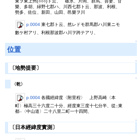
東ヲ東上州(○○○)ト云、 碓氷、片岡、群馬、吾妻、甘
樂、多胡、緑野七郡ハ、川西七郡ト云、那波、利根、
勢多、佐位、新田、山田、邑樂ヲ川
p.0004
東七郡ト云、然レドモ群馬郡ハ川東ニモ
數ケ村アリ、利根那波郡ハ川ヲ跨テアリ、
↑
位置
↑
〔地勢提要〕
↑
〈乾〉
p.0004
各國經緯度〈附里程〉 上野高崎〈本
町〉極高三十六度二十分、經度東三度十七分半、從
東
二
都
〈中山道〉二十八里二町一十四間、
一
↑
〔日本經緯度實測〕