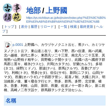
地部
/
上野國
https://ys.nichibun.ac.jp/kojiruien/index.php?%E5%9C%B0%
E9%83%A8/%E4%B8%8A%E9%87%8E%E5%9C%8B
[
トップ
] [
差分
|
履歴
|
リロード
] [
一覧
|
検索
|
最終更新
|
ヘル
プ
]
p.0001
上野國ハ、カウヅケノクニト云ヒ、舊クハ、カミツケ
ヌノクニト云フ、東山道ニ在リ、東ハ下野、西ハ信濃、南ハ武藏、
北ハ越後、岩代ニ界シ、東西凡ソ二十三里、南北凡ソ二十五里、其
地勢ハ山野殆ド相半シ、田野概シテ開ケタリ、此國ハ古ヘ國府ヲ群
馬郡ニ置キ、碓氷(ウスヒ)、片岡(カタヲカ)、甘樂(カムラ)、多胡
(タコ)、緑野(ミドノ)、那波(ナハ)、群馬(クルマ)、吾妻(アガツ
マ)、利根(トネ)、勢多(セタ)、佐位(サヰ)、新田(ニフタ)、山田(ヤ
マダ)、邑樂(オハラギ)ノ十四郡ヲ管シ、延喜ノ制、大國ニ列ス、明
治維新ノ後、屢々廢合ヲ行ヒテ、勢多、群馬、多野、北甘樂、碓
氷、吾妻、利根、山田、新田、邑樂、佐波ノ十一郡ト爲シ、新ニ前
橋、高崎ノ二市ヲ設ケ、群馬縣ヲシテ之ヲ治セシム、
名稱