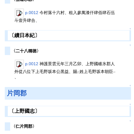
p.0012
今村落十六村、租入參萬漆仟肆佰肆石伍
斗壹升肆合、
↑
〔續日本紀〕
↑
〈二十八稱徳〉
p.0012
神護景雲元年三月乙卯、上野國碓氷郡人
外從八位下上毛野坂本公黒益、賜
姓上毛野坂本朝臣
二
一
、
↑
片岡郡
↑
〔上野國志〕
↑
〈仁片岡郡〉