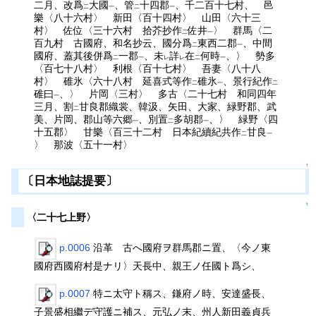
二月、改爲
大國
、管
十四郡
、千二百十七村、 邑
二
一
二
一
樂〈八十六村〉 新田〈百十四村〉 山田〈六十三
村〉 佐位〈三十六村 拾芥抄作
佐井
〉 群馬〈二
二
一
百九村 古國府、和名抄云、國分爲
東西二郡
、中間
二
一
國府、蓋其後併爲
一郡
、未
詳
在
何時
、〉 勢多
二
一
レ
レ
二
一
〈百七十八村〉 利根〈百十七村〉 吾妻〈八十八
村〉 碓氷〈六十八村 延喜式等作
碓氷
、景行紀作
二
一
二
碓曰
、〉 片岡〈三村〉 多古〈二十七村 和同四年
一
三月、割
甘良郡織裳、韓汲、矢田、大家、緑野郡、武
二
美、片岡、郡山等六郷
、別置
多胡郡
、〉 緑野〈四
一
二
一
十五郡〉 甘樂〈百三十二村 日本紀續紀共作
甘良
二
一
〉 那波〈五十一村〉
↑
〔日本地誌提要〕
↑
〈二十七上野〉
p.0006
沿革 古へ國府ヲ群馬郡ニ置、〈今ノ東
國府西國府村是ナリ〉天長中、親王ノ任國ト爲シ、
p.0007
特ニ太守ト稱ス、鎌府ノ時、安達盛長、
子景盛相繼デ守護ニ補ス、元弘ノ末、州人新田義貞兵