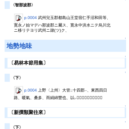
〈智那波郡〉
p.0004
武州兒玉郡都島山王堂宿仁手沼和田等、
寛永ノ始マデハ那波郡ニ屬ス、寛永中洪水ニテ烏川北
ニ移リテヨリ武州ニ隷(ツ)ク、
↑
地勢地味
↑
〔易林本節用集〕
↑
〈下〉
p.0004
上野〈上州〉大管
十四郡
、東西四日
二
一
路、暖氣、桑多、而絹綿豐也、以
𪎽致貢、大々上國也、
レ
↑
〔新撰類聚往來〕
↑
〈下〉