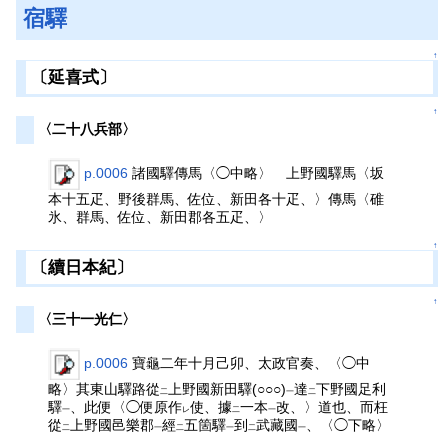
宿驛
↑
〔延喜式〕
↑
〈二十八兵部〉
p.0006
諸國驛傳馬〈◯中略〉 上野國驛馬〈坂
本十五疋、野後群馬、佐位、新田各十疋、〉傳馬〈碓
氷、群馬、佐位、新田郡各五疋、〉
↑
〔續日本紀〕
↑
〈三十一光仁〉
p.0006
寶龜二年十月己卯、太政官奏、〈◯中
略〉其東山驛路從
上野國新田驛(○○○)
達
下野國足利
二
一
二
驛
、此便〈◯便原作
使、據
一本
改、〉道也、而枉
一
レ
二
一
從
上野國邑樂郡
經
五箇驛
到
武藏國
、〈◯下略〉
二
一
二
一
二
一