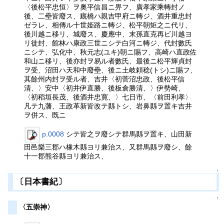
〈後松平忠恒〉ヲ奧平信昌ニ畀フ、廣孝家乘轉封ノ
後、二壘皆廢ス、廐橋ハ親吉甲府ニ轉ジ、酒井重忠封
ゼラレ、相傳ル十世姫路ニ轉ジ、松平朝矩之ニ代リ、
後川越ニ移リ、城廢ス、慶應中、末孫直克再ビ川越ヨ
リ徙封、館林ハ康政三世ニシテ白河ニ轉ジ、代封數氏
ニシテ、弘化中、秋元志(ユキ)朝ニ賜フ、高崎ハ直政佐
和山ニ移リ、後亦封ヲ易ル者數氏、最後ニ松平輝貞封
ヲ受、沼田ハ天和中廢壘、後ニ土岐頼稔(トシ)ニ賜フ、
其餘州内封ヲ受ル者、吉井〈初菅沼忠政、後松平信
清、〉安中〈初井伊直勝、後板倉勝清、〉伊勢崎、
〈初稻垣長茂、後酒井忠寛、〉七日市、〈前田利孝〉
凡テ九藩、王政革新皆改テ縣トシ、岩鼻縣ヲ置キ吉井
ヲ併ス、既ニ
p.0008
シテ皆之ヲ廢シテ群馬縣ヲ置キ、山田新
田邑樂三郡ハ橡木縣ヨリ兼治ス、又群馬縣ヲ廢シ、餘
十一郡熊谷縣ヨリ兼治ス、
↑
〔日本書紀〕
↑
〈五崇神〉