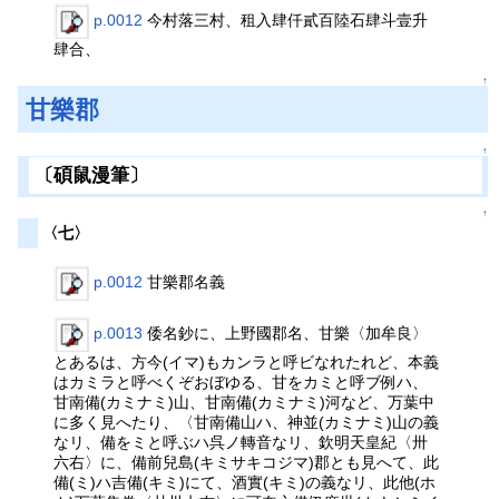
p.0012
今村落三村、租入肆仟貳百陸石肆斗壹升
肆合、
↑
甘樂郡
↑
〔碩鼠漫筆〕
↑
〈七〉
p.0012
甘樂郡名義
p.0013
倭名鈔に、上野國郡名、甘樂〈加牟良〉
とあるは、方今(イマ)もカンラと呼ビなれたれど、本義
はカミラと呼べくぞおぼゆる、甘をカミと呼ブ例ハ、
甘南備(カミナミ)山、甘南備(カミナミ)河など、万葉中
に多く見へたり、〈甘南備山ハ、神並(カミナミ)山の義
なリ、備をミと呼ぶハ呉ノ轉音なリ、欽明天皇紀〈卅
六右〉に、備前兒島(キミサキコジマ)郡とも見へて、此
備(ミ)ハ吉備(キミ)にて、酒實(キミ)の義なリ、此他(ホ