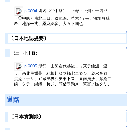
p.0004
國名〈◯中略〉 上野〈上州〉十四郡
〈◯中略〉南北五日、陰氣深、草木不
長、海坥鹽味
レ
希、地深一丈、桑麻綿多、大々下國也、
↑
〔日本地誌提要〕
↑
〈二十七上野〉
p.0005
形勢 山勢岩代越後ヨリ來テ信濃ニ連
リ、西北最重疊、利根川源ヲ極北ニ發シ、衆水會同、
洪流トナリ、武藏ヲ界シテ東下ス、東南夷沃、蠶桑ニ
饒ニシテ、繅織ニ長ジ、商估ヲ勤メ、繁富ノ區タリ、
↑
道路
↑
〔日本實測録〕
↑