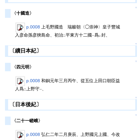
↑
〈十國造〉
p.0008
上毛野國造 瑞籬朝〈◯崇神〉皇子豐城
入彦命孫彦狹島命、初治
平東方十二國
爲
封、
二
一
レ
↑
〔續日本紀〕
↑
〈四元明〉
p.0008
和銅元年三月丙午、從五位上田口朝臣益
人爲
上野守
、
二
一
↑
〔日本後紀〕
↑
〈二十一嵯峨〉
p.0008
弘仁二年二月庚辰、上野國元上國、今改