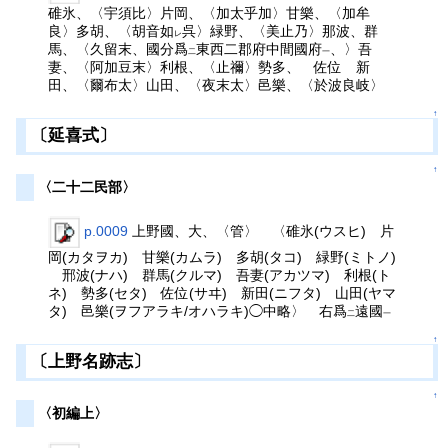
碓氷、〈宇須比〉片岡、〈加太乎加〉甘樂、〈加牟
良〉多胡、〈胡音如
呉〉緑野、〈美止乃〉那波、群
レ
馬、〈久留末、國分爲
東西二郡府中間國府
、〉吾
二
一
妻、〈阿加豆末〉利根、〈止禰〉勢多、 佐位 新
田、〈爾布太〉山田、〈夜末太〉邑樂、〈於波良岐〉
↑
〔延喜式〕
↑
〈二十二民部〉
p.0009
上野國、大、〈管〉 〈碓氷(ウスヒ) 片
岡(カタヲカ) 甘樂(カムラ) 多胡(タコ) 緑野(ミトノ)
邢波(ナハ) 群馬(クルマ) 吾妻(アカツマ) 利根(ト
ネ) 勢多(セタ) 佐位(サヰ) 新田(ニフタ) 山田(ヤマ
タ) 邑樂(ヲフアラキ/オハラキ)◯中略〉 右爲
遠國
二
一
↑
〔上野名跡志〕
↑
〈初編上〉