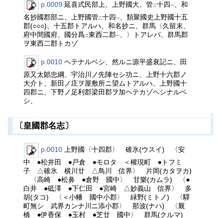
p.0009
延喜式民部上、上野國大、管
十四
、和
二
一
名抄國郡部ニ、上野國管
十四
、類聚國史上野國十五
二
一
郡(○○○)、十五郡トアルハ、和名抄ニ、群馬〈久留末、
府中間國府、國分爲
東西二郡
、〉トアレバ、群馬郡
二
一
ヲ東西二郡トカゾ
p.0010
ヘテナルベシ、然ルニ源平盛衰記ニ、田
原又太郞忠綱、宇治川ノ先陣セシ功ニ、上野十六郡ノ
大介ト、新田ノ庄ヲ屋敷所ニ望ムトアルハ、上野國十
四郡ニ、下野ノ足利郡梁田郡ヲ加ヘテカゾヘシナルベ
シ、
↑
〔皇國郡名志〕
p.0010
上野國〈十四郡〉 碓氷(ウスイ) 〈安
中 ●松井田 ●戸倉 ●モロタ ＜權現町 ●トフミ
子 △碓氷 横川廿 △鳥川 信界〉 片岡(カタヲカ)
〈高崎 ●松鼻 ●倉野 國中〉 甘樂(カムラ) 〈●
白井 ●砥澤 ●下仁田 ●宮崎 △妙義山 信界〉 多
胡(タコ) 〈＜小幡 國中小郡〉 緑野(ミトノ) 〈驛
町無シ 武界カンナ川ニ添小郡〉 那波(ナハ) 〈厩
橋 ●伊香保 ●玉村 ●芝廿 國中〉 群馬(クルマ)