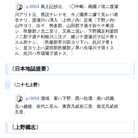
p.0004
風土記抄云、〈◯中略〉兩國ノ境ニ渡瀬
川アリト云、舊説ナレドモ、今ノ國界ニ據て見レバ甚
非ナリ、渡瀬川ハ澤入〈上州ノ内〉足尾〈下野ノ内〉
山中ヨリ、出テ、勢多郡、山田郡ヲ過ギ折ケテ東流
シ、邑樂郡ノ北ニ至リ、又南ニ流レ、下野國足利梁田
ノ二郡ヲ過テ利根川ニ注グ、總ジテ渡瀬川ヲ以テ界ト
スル所ナシ、〈邑樂郡早川田ヨリ下ハ、此川ヲ界ト
シ、是ヨリ上ハ梁田郡邑樂郡ノ界ハ矢場川ヲ境トス
ル、此川ハ市場堰ヲ源トス、〉
↑
〔日本地誌提要〕
↑
〈二十七上野〉
p.0004
彊域 東ハ下野、西ハ信濃、南ハ武藏、
北ハ越後、岩代ニ至ル、東西凡貳拾三里、南北凡貳拾
五里、
↑
〔上野國志〕
↑