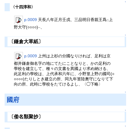
↑
〈十四淳和〉
p.0009
天長八年正月壬戌、三品明日香親王爲
上
二
野大守(○○○○)
、
一
↑
〔鎌倉大草紙〕
p.0009
上州は上杉の分國なりければ、足利は京
都并鎌倉御名字の地にてたにことなりと、かの足利の
學校を建立して、種々の文書を異國より求め納ける、
此足利の學校は、上代承和六年に、小野篁上野の國司(○
○○○○)たりしとき建立の所、同九年篁陸奧守になりて下
向の所、此時に學校をたてけるよし、〈◯下略〉
↑
國府
↑
〔倭名類聚抄〕
↑