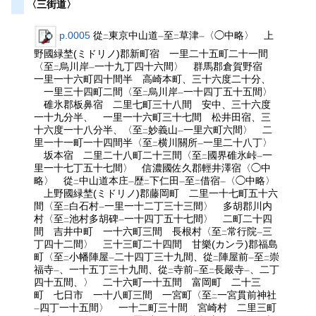
〈三街道〉
p.0005
從
東京中山道
至
草津
〈◯中略〉 上
二
一
二
一
野國緑埜(ミドリノ)郡新町宿 一里二十五町二十一間
〈至
烏川岸
一十九丁四十六間〉 群馬郡倉賀野宿
二
一
一里一十六町四十間半 高崎本町、三十六度二十分、
一里三十四町二間〈至
烏川岸
一十四丁五十五間〉
二
一
碓氷郡板鼻宿 二里七町三十八間 安中、三十六度
一十九分半、 一里一十六町三十七間 松井田宿、三
十六度一十八分半、〈至
妙義山
一里六町六間〉 二
二
一
里一十一町一十四間半〈至
横川關所
一里二十八丁〉
二
一
坂本宿 二里二十八町二十三間〈至
國界碓氷峠
一
二
一
里一十七丁五十七間〉 信濃國佐久郡輕井澤宿〈◯中
略〉 從
中山道本庄
歴
下仁田
至
借宿
〈◯中略〉
二
一
二
一
二
一
上野國緑埜(ミドリノ)郡藤岡町 二里一十七町五十六
間〈至
白石村
一里一十二丁三十三間〉 多胡郡川内
二
一
村〈至
池村多胡碑
一十四丁五十七間〉 二町二十四
二
一
間 吉井中町 一十六町三間 長根村〈至
常行院
三
二
一
丁四十二間〉 三十三町二十四間 甘樂(カンラ)郡福島
町〈至
小幡陣屋
二十四丁三十九間、從
陣屋前
至
崇
二
一
二
一
二
福寺
、一十五丁三十九間、從
寺前
至
長嚴寺
、二丁
一
二
一
二
一
四十五間、〉 二十六町一十五間 富岡町 二十三
町 七日市 一十八町三間 一宮町〈至
一宮貫前神社
二
四丁一十五間〉 一十二町三十間 宮崎村 二里三町
一