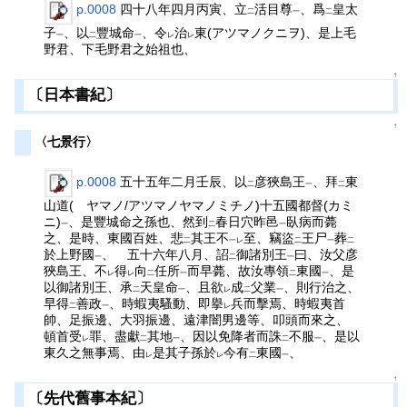
p.0008
四十八年四月丙寅、立
活目尊
、爲
皇太
二
一
二
子
、以
豐城命
、令
治
東(アツマノクニヲ)、是上毛
一
二
一
レ
レ
野君、下毛野君之始祖也、
↑
〔日本書紀〕
↑
〈七景行〉
p.0008
五十五年二月壬辰、以
彦狹島王
、拜
東
二
一
二
山道( ヤマノ/アツマノヤマノミチノ)十五國都督(カミ
ニ)
、是豐城命之孫也、然到
春日穴昨邑
臥病而薨
一
二
一
之、是時、東國百姓、悲
其王不
至、竊盜
王尸
葬
二
一レ
二
一
二
於上野國
、 五十六年八月、詔
御諸別王
曰、汝父彦
一
二
一
狹島王、不
得
向
任所
而早薨、故汝專領
東國
、是
レ
レ
二
一
二
一
以御諸別王、承
天皇命
、且欲
成
父業
、則行治之、
二
一
レ
二
一
早得
善政
、時蝦夷騷動、即擧
兵而擊焉、時蝦夷首
二
一
レ
帥、足振邊、大羽振邊、遠津闇男邊等、叩頭而來之、
頓首受
罪、盡獻
其地
、因以免降者而誅
不服
、是以
レ
二
一
二
一
東久之無事焉、由
是其子孫於
今有
東國
、
レ
レ
二
一
↑
〔先代舊事本紀〕