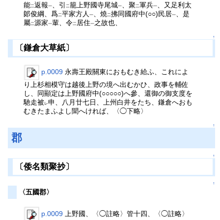
能
返報
、引
籠上野國寺尾城
、聚
軍兵
、又足利太
二
一
二
一
二
一
郞俊綱、爲
平家方人
、燒
拂同國府中(○○)民居
、是
二
一
二
一
屬
源家
輩、令
居住
之故也、
二
一
二
一
↑
〔鎌倉大草紙〕
p.0009
永壽王殿關東におもむき給ふ、これによ
り上杉相模守は越後上野の境へ出むかひ、政事を輔佐
し、同顯定は上野國府中(○○○○○)へ參、還御の御支度を
馳走被
申、八月廿七日、上州白井をたち、鎌倉へおも
レ
むきたまふよし聞へければ、〈◯下略〉
↑
郡
↑
〔倭名類聚抄〕
↑
〈五國郡〉
p.0009
上野國、〈◯註略〉管十四、〈◯註略〉