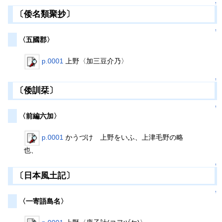
↑
〔倭名類聚抄〕
↑
〈五國郡〉
p.0001
上野〈加三豆介乃〉
↑
〔倭訓栞〕
↑
〈前編六加〉
p.0001
かうづけ 上野をいふ、上津毛野の略
也、
↑
〔日本風土記〕
↑
〈一寄語島名〉