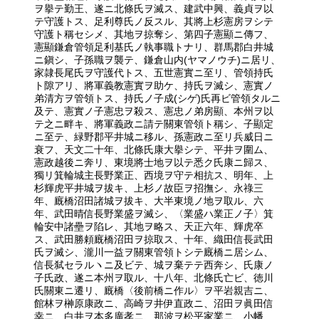
ヲ擧テ勤王、遂ニ北條氏ヲ滅ス、建武中興、義貞ヲ以
テ守護トス、足利尊氏ノ反スル、其將上杉憲房ヲシテ
守護ト稱セシメ、其地ヲ掠奪シ、第四子憲顯ニ傳フ、
憲顯鎌倉管領足利基氏ノ執事職トナリ、群馬郡白井城
ニ鎭シ、子孫職ヲ襲テ、鎌倉山内(ヤマノウチ)ニ居リ、
家隷長尾氏ヲ守護代トス、五世憲實ニ至リ、管領持氏
ト隙アリ、將軍義教憲實ヲ助ケ、持氏ヲ滅シ、憲實ノ
弟清方ヲ管領トス、持氏ノ子成(シゲ)氏再ビ管領タルニ
及テ、憲實ノ子憲忠ヲ殺ス、憲忠ノ弟房顯、本州ヲ以
テ之ニ畔キ、將軍義政ニ請テ關東管領ト稱シ、子顯定
ニ至テ、緑野郡平井城ニ移ル、孫憲政ニ至リ兵威日ニ
衰フ、天文二十年、北條氏康大擧シテ、平井ヲ圍ム、
憲政越後ニ奔リ、東境將士地ヲ以テ悉ク氏康ニ歸ス、
獨リ箕輪城主長野業正、西境ヲ守テ相抗ス、明年、上
杉輝虎平井城ヲ拔キ、上杉ノ故臣ヲ招撫シ、永祿三
年、廐橋沼田諸城ヲ拔キ、大半東境ノ地ヲ取ル、六
年、武田晴信長野業盛ヲ滅シ、〈業盛ハ業正ノ子〉箕
輪安中諸壘ヲ陷レ、其地ヲ略ス、天正六年、輝虎卒
ス、武田勝頼廐橋沼田ヲ掠取ス、十年、織田信長武田
氏ヲ滅シ、瀧川一益ヲ關東管領トシテ廐橋ニ居シム、
信長弑セラルヽニ及ビテ、城ヲ棄テテ西奔シ、氏康ノ
子氏政、遂ニ本州ヲ取ル、十八年、北條氏亡ビ、徳川
氏關東ニ遷リ、廐橋〈後前橋ニ作ル〉ヲ平岩親吉ニ、
館林ヲ榊原康政ニ、高崎ヲ井伊直政ニ、沼田ヲ眞田信
幸ニ、白井ヲ本多廣孝ニ、那波ヲ松平家業ニ、小幡