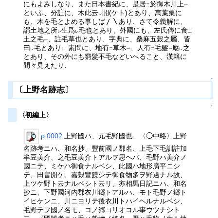
にもよみしなり、また日本書紀に、是居
於御木川上
二
一
といふ、分註に、木此云
開(ケト)とあり、萬葉集に
レ
も、木を毛とよめる事しば〳〵あり、さて令義解に、
謂土地之所
生爲
毛也とあり、外國にも、左氏傳に食
レ
レ
二
土之毛
、註毛草也とあり、字典に、桑麻五穀之屬、皆
一
曰
毛とあり、素問に、地有
草木
、人有
毛髮
應
之
レ
二
一
二
一
レ
とあり、その外にも窮髮不毛などいへること、漢籍に
間々見えたり、
↑
〔上野名跡志〕
↑
〈初編上〉
p.0002
上野國ハ、元毛野國也、〈◯中略〉上野
名跡考ニハ、和名抄、豐前國ノ郡名、上毛下毛訓註加
牟豆美介、之毛豆美介トアルヲ思ヘバ、毛野ハ美介ノ
國ニテ、ミケハ御食ナルベシ、此國ハ地形廣平ニシ
テ、田畠開ケ、嘉穀豐饒シテ御食物多ヲ野邊ナル故、
上ツケ野ト云ナルベシト云リ、亦相馬日記ニハ、和名
抄ニ、下野國河内郡衣川郷トアルハ、モト毛野ノ郷ト
イヒケンニ、川ニヨリテ後衣川トハイヘルナルベシ、
毛野テフ國ノ名モ、コノ郷ヨリオコル事ウツナシト