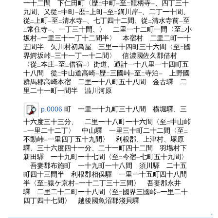
一十二間 下仁田町〈歴
中町
至
龍柄寺
、四丁三十
二
一
二
一
九間、又從
中町
歴
上町
至
鏑川岸
、二丁一十間、
二
一
二
一
二
一
從
上町
至
清水寺
、七丁四十二間、從
清水寺前
至
二
一
二
一
二
一
常住寺
、一丁三十間、〉 二里一十二町一間〈至
小
二
一
二
坂村
一里三十一丁十二間半〉 本宿村 二里二町一十
一
五間半 矢川村初鳥屋 三里一十四町三十六間〈至
國
二
界鰐坂峠
三十一丁一十二間〉 信濃國佐久郡借村
一
〈從
本庄
至
借宿
〉街道、通計一十八里一十四町五
二
一
二
一
十八間 從
中山道高崎
歴
三國峠
至
寺泊
上野國
二
一
二
一
二
一
群馬郡高崎本宿 二里一十八町五十八間 金古驛 二
里二十一町一間半 澁川河原
p.0006
町 一里一十九町三十八間 横堀驛、三
十六度三十三分、 二里一十八町一十六間〈至
中山峠
二
一里二十二丁〉 中山驛 一里三十町二十二間〈至
一
二
不動峠
一里四丁五十九間〉 利根郡、上津村、塚原
一
驛、三十六度四十一分、二十一町四十二間 羽場村下
新田驛 一十九町一十七間〈至
今宿
七町五十九間〉
二
一
吾妻郡布施町 一十九町一十八間 須川驛 二十五
町四十三間半 利根郡相俣驛 一里一十五町四十八間
半〈至
猿ケ京村
一十二丁三十三間〉 吾妻郡永井
二
一
驛 二里二十二町一十八間〈至
國界三國峠
一里二十
二
一
四丁四十七間〉 越後國魚沼郡淺貝驛
↑