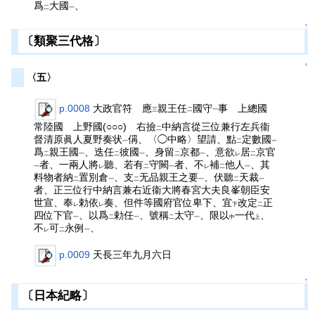
爲
大國
、
二
一
↑
〔類聚三代格〕
↑
〈五〉
p.0008
大政官符 應
親王任
國守
事 上總國
三
二
一
常陸國 上野國(○○○) 右撿
中納言從三位兼行左兵衞
二
督清原眞人夏野奏状
偁、〈◯中略〉望請、點
定數國
一
二
一
爲
親王國
、迭任
彼國
、身留
京都
、意欲
居
京官
二
一
二
一
二
一
レ
二
者、一兩人將
聽、若有
守闕
者、不
補
他人
、其
一
レ
二
一
レ
二
一
料物者納
置別倉
、支
无品親王之要
、伏聽
天裁
二
一
二
一
二
一
者、正三位行中納言兼右近衞大將春宮大夫良峯朝臣安
世宣、奉
勅依
奏、但件等國府官位卑下、宜
改定
正
レ
レ
下
二
四位下官
、以爲
勅任
、號稱
太守
、限以
一代
、
一
二
一
二
一
中
上
不
可
永例
、
レ
二
一
p.0009
天長三年九月六日
↑
〔日本紀略〕