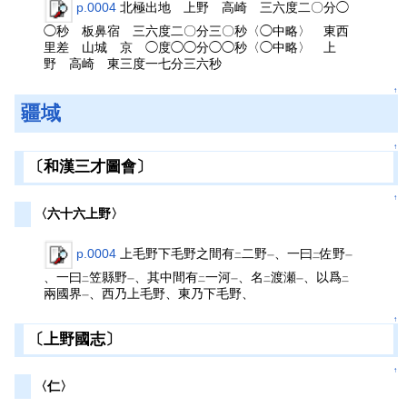
p.0004
北極出地 上野 高崎 三六度二〇分◯
◯秒 板鼻宿 三六度二〇分三〇秒〈◯中略〉 東西
里差 山城 京 ◯度◯◯分◯◯秒〈◯中略〉 上
野 高崎 東三度一七分三六秒
↑
疆域
↑
〔和漢三才圖會〕
↑
〈六十六上野〉
p.0004
上毛野下毛野之間有
二野
、一曰
佐野
二
一
二
一
、一曰
笠縣野
、其中間有
一河
、名
渡瀬
、以爲
二
一
二
一
二
一
二
兩國界
、西乃上毛野、東乃下毛野、
一
↑
〔上野國志〕
↑
〈仁〉