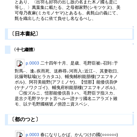
とあり、〈出羽も好羽の出し故の名また木ノ國も是に
等し、〉萬葉集に載たる、之母都家野(シモツケヌ)、美
可母乃夜麻(ミカモノヤマ)とあるも、眞氈山の義にて、
氈を織出したるに依て負せし名なるべし、
↑
〔日本書紀〕
↑
〈十七繼體〉
p.0003
二十四年十月、是歳、毛野臣被
召到
于
レ
二
對馬
、逢
疾而死、送葬尋
河而入
近江
、其妻歌曰、
一
レ
レ
二
一
比攞哿駄喩(ヒラカタユ)、輔曳輔枳能朋樓(フエフキノ
ボル)、阿苻美能野(アフミノヤ)、【愷那】能倭倶吾伊
(ケナノワクゴイ)、輔曳府枳能朋樓(フエフキノボル)、
◯按ズルニ、愷那能倭倶吾トハ、毛野臣ヲ指スカ、
是古ク毛野ヲケナト言ヘル一證ナリ國名ニアラズト雖
モ、以テ毛野國稱號ノ傍證ニ資スベシ、
↑
〔都のつと〕
p.0003
春になりしかば、かんつけの國(○○○○○○)