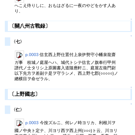
へこえ侍りしに、おもはざるに一夜のやどをかす人あ
り、
↑
〔關八州古戰録〕
↑
〈七〉
p.0003
信玄西上野仕置付上泉伊勢守小幡泉龍齋
ガ事 枝城ノ庭屋ヘハ、城代トシテ信玄ノ旗奉行甲州
譜代ノ士タリシ上原圖書入道隨應軒ニ、庭屋左衞門尉
以下先方ヲ差副テ是ヲ守ラシメ、西上野七郡(○○○○○)ノ
總横目ヲ命ゼラル、
↑
〔上野國志〕
↑
〈仁〉
p.0003
今按ズルニ、何レノ時ヨリカ、利根川ヲ
國ノ中央ト定テ、川ヨリ西ヲ西上州(○○○)ト云、川ヨリ