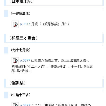
〔日本風土記〕
↑
〈一寄語島名〉
p.0377
丹渡〈（渡恐波誤）丹白〉
↑
〔和漢三才圖會〕
↑
〈七十七丹波〉
p.0377
山陰道八箇國之首、爲
王城附庸之國
、
二
一
初用
谿羽(タニハノ)字
、後爲
丹波
、十一郡、割
五
二
一
二
一
二
郡
爲
丹後
、
一
二
一
↑
〔倭訓栞〕
↑
〈中編十三多〉
p.0377
たには 和名抄に丹波をよめり、谷端の