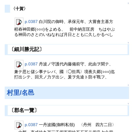
↑
〈十賀〉
p.0387
白川院の御時、承保元年、大嘗會主基方
稻舂神田郷(○○○)をよめる、 前中納言匡房 ちはやぶ
る神田のさとのいねなれば月日とともに久しかるべし
↑
〔細川勝元記〕
p.0387
丹波ノ守護代内藤備前守、此由ヲ聞テ、
兼テ思ヒ儲シ事ナレバ、國〈◯但馬〉境夜久郷(○○○)迄
打出シテ、回天ノ力ヲ出シ、爰ヲ先途ト防ギ戰フ、
↑
村里/名邑
↑
〔郡名一覽〕
p.0387
一丹波國(御料私領) 〈丹州 四方二日〉