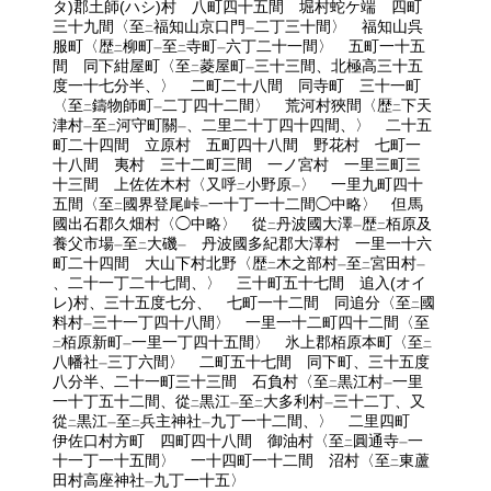
タ)郡土師(ハシ)村 八町四十五間 堀村蛇ケ端 四町
三十九間〈至
福知山京口門
二丁三十間〉 福知山呉
二
一
服町〈歴
柳町
至
寺町
六丁二十一間〉 五町一十五
二
一
二
一
間 同下紺屋町〈至
菱屋町
三十三間、北極高三十五
二
一
度一十七分半、〉 二町二十八間 同寺町 三十一町
〈至
鑄物師町
二丁四十二間〉 荒河村狹間〈歴
下天
二
一
二
津村
至
河守町關
、二里二十丁四十四間、〉 二十五
一
二
一
町二十四間 立原村 五町四十八間 野花村 七町一
十八間 夷村 三十二町三間 一ノ宮村 一里三町三
十三間 上佐佐木村〈又呼
小野原
〉 一里九町四十
二
一
五間〈至
國界登尾峠
一十丁一十二間◯中略〉 但馬
二
一
國出石郡久畑村〈◯中略〉 從
丹波國大澤
歴
栢原及
二
一
二
養父市場
至
大磯
丹波國多紀郡大澤村 一里一十六
一
二
一
町二十四間 大山下村北野〈歴
木之部村
至
宮田村
二
一
二
一
、二十一丁二十七間、〉 三十町五十七間 追入(オイ
レ)村、三十五度七分、 七町一十二間 同追分〈至
國
二
料村
三十一丁四十八間〉 一里一十二町四十二間〈至
一
栢原新町
一里一丁四十五間〉 氷上郡栢原本町〈至
二
一
二
八幡社
三丁六間〉 二町五十七間 同下町、三十五度
一
八分半、二十一町三十三間 石負村〈至
黒江村
一里
二
一
一十丁五十二間、從
黒江
至
大多利村
三十二丁、又
二
一
二
一
從
黒江
至
兵主神社
九丁一十二間、〉 二里四町
二
一
二
一
伊佐口村方町 四町四十八間 御油村〈至
圓通寺
一
二
一
十一丁一十五間〉 一十四町一十二間 沼村〈至
東蘆
二
田村高座神社
九丁一十五〉
一