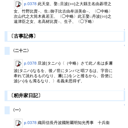
p.0378
此天皇、娶
旦波(○○)之大縣主名由碁理之
二
女、竹野比賣
、生
御子比古由牟須美命
、〈◯中略〉
一
二
一
次山代之大筒木眞若王、〈◯中略〉此王娶
丹波(○○)之
二
遠津臣之女、名高材比賣
、生子、〈◯下略〉
一
↑
〔古事記傳〕
↑
〈二十二〉
p.0378
旦波(タニハ)〈（中略）さて此ノ名は多邇
波(タニハ)なるを、後ノ世にタンバと唱フるは、字音に
牽れて訛れるものなり、邇(ニ)をンと撥るから、音便に
波(ハ)をも濁るなり、〉名義未思得ず、
↑
〔籾井家日記〕
↑
〈一〉
p.0378
織田信長丹波國附屬明知光秀事 十兵衞