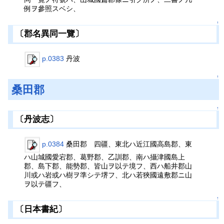
例ヲ參照スベシ、
↑
〔郡名異同一覽〕
p.0383
丹波
↑
桑田郡
↑
〔丹波志〕
p.0384
桑田郡 四疆、東北ハ近江國高島郡、東
ハ山城國愛宕郡、葛野郡、乙訓郡、南ハ攝津國島上
郡、島下郡、能勢郡、皆山ヲ以テ境フ、西ハ船井郡山
川或ハ岩或ハ樹ヲ準シテ堺フ、北ハ若狹國遠敷郡ニ山
ヲ以テ疆フ、
↑
〔日本書紀〕