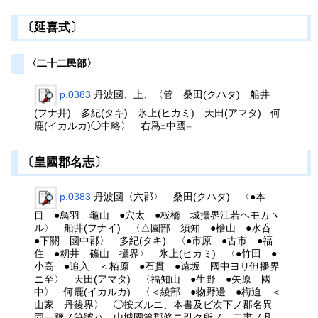
↑
〔延喜式〕
↑
〈二十二民部〉
p.0383
丹波國、上、〈管 桑田(クハタ) 船井
(フナ井) 多紀(タキ) 氷上(ヒカミ) 天田(アマタ) 何
鹿(イカルカ)◯中略〉 右爲
中國
二
一
↑
〔皇國郡名志〕
p.0383
丹波國〈六郡〉 桑田(クハタ) 〈●本
目 ●鳥羽 龜山 ●穴太 ●板橋 城攝界江若ヘモカヽ
ル〉 船井(フナイ) 〈△園部 須知 ●檜山 ●水呑
●下關 國中郡〉 多紀(タキ) 〈●市原 ●古市 ●福
住 ●籾井 篠山 攝界〉 氷上(ヒカミ) 〈●竹田 ●
小高 ●追入 ＜栢原 ●石貫 ●遠坂 國中ヨリ但播界
ニ至〉 天田(アマタ) 〈福知山 ●生野 ●矢原 國
中〉 何鹿(イカルカ) 〈＜綾部 ●物野邊 ●梅迫 ＜
山家 丹後界〉 ◯按ズルニ、本書及ビ次下ノ郡名異
同一覽ノ符號ハ、山城國篇郡條ニ引ク所ノ、二書ノ凡