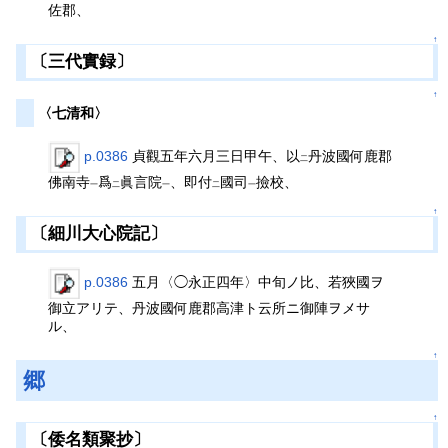
佐郡、
↑
〔三代實録〕
↑
〈七清和〉
p.0386
貞觀五年六月三日甲午、以
丹波國何鹿郡
二
佛南寺
爲
眞言院
、即付
國司
撿校、
一
二
一
二
一
↑
〔細川大心院記〕
p.0386
五月〈◯永正四年〉中旬ノ比、若狹國ヲ
御立アリテ、丹波國何鹿郡高津ト云所ニ御陣ヲメサ
ル、
↑
郷
↑
〔倭名類聚抄〕