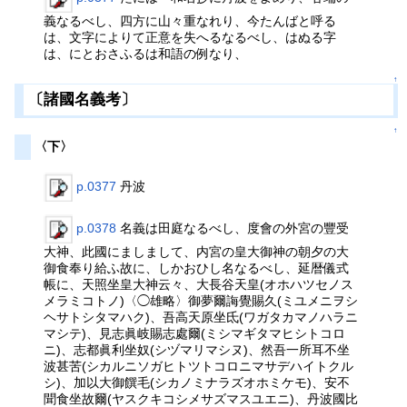
義なるべし、四方に山々重なれり、今たんばと呼る
は、文字によりて正意を失へるなるべし、はぬる字
は、にとおさふるは和語の例なり、
↑
〔諸國名義考〕
↑
〈下〉
p.0377
丹波
p.0378
名義は田庭なるべし、度會の外宮の豐受
大神、此國にましまして、内宮の皇大御神の朝夕の大
御食奉り給ふ故に、しかおひし名なるべし、延暦儀式
帳に、天照坐皇大神云々、大長谷天皇(オホハツセノス
メラミコトノ)〈◯雄略〉御夢爾誨覺賜久(ミユメニヲシ
ヘサトシタマハク)、吾高天原坐氐(ワガタカマノハラニ
マシテ)、見志眞岐賜志處爾(ミシマギタマヒシトコロ
ニ)、志都眞利坐奴(シヅマリマシヌ)、然吾一所耳不坐
波甚苦(シカルニソガヒトツトコロニマサデハイトクル
シ)、加以大御饌毛(シカノミナラズオホミケモ)、安不
聞食坐故爾(ヤスクキコシメサズマスユエニ)、丹波國比