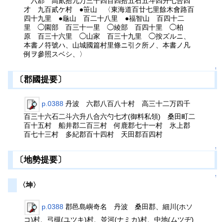
六郡 高貳拾九万三千四百四拾五石五斗四升七合四
才 九百貳ケ村 ●笹山 〈東海道百廿七里餘木會路百
四十九里 ●龜山 百二十八里 ●福智山 百四十二
里 ◯園部 百三十一里 ◯綾部 百四十里 ◯柏
原 百三十六里 ◯山家 百三十九里 ◯按ズルニ、
本書ノ符號ハ、山城國篇村里條ニ引ク所ノ、本書ノ凡
例ヲ參照スベシ、〉
↑
〔郡國提要〕
p.0388
丹波 六郡八百八十村 高三十二万四千
百三十六石二斗六升八合六勺七才(御料私領) 桑田町二
百十五村 船井郡二百三村 何鹿郡七十一村 氷上郡
百七十三村 多紀郡百十四村 天田郡百四村
↑
〔地勢提要〕
↑
〈坤〉
p.0388
郡邑島嶼奇名 丹波 桑田郡、細川(ホソ
コ)村、弓槻(ユツキ)村、並河(ナミカ)村、中地(ムツヂ)