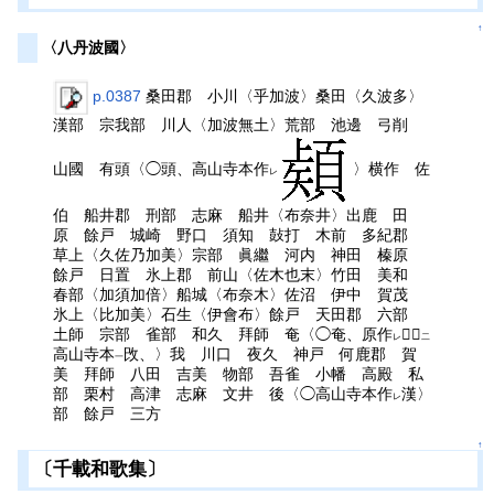
↑
〈八丹波國〉
p.0387
桑田郡 小川〈乎加波〉桑田〈久波多〉
漢部 宗我部 川人〈加波無土〉荒部 池邊 弓削
山國 有頭〈◯頭、高山寺本作
〉横作 佐
レ
伯 船井郡 刑部 志麻 船井〈布奈井〉出鹿 田
原 餘戸 城崎 野口 須知 鼔打 木前 多紀郡
草上〈久佐乃加美〉宗部 眞繼 河内 神田 榛原
餘戸 日置 氷上郡 前山〈佐木也末〉竹田 美和
春部〈加須加倍〉船城〈布奈木〉佐沼 伊中 賀茂
氷上〈比加美〉石生〈伊會布〉餘戸 天田郡 六部
土師 宗部 雀部 和久 拜師 奄〈◯奄、原作
𣓩據
レ
二
高山寺本
攺、〉我 川口 夜久 神戸 何鹿郡 賀
一
美 拜師 八田 吉美 物部 吾雀 小幡 高殿 私
部 栗村 高津 志麻 文井 後〈◯高山寺本作
漢〉
レ
部 餘戸 三方
↑
〔千載和歌集〕