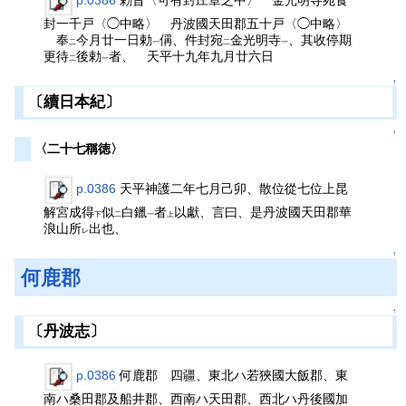
封一千戸〈◯中略〉 丹波國天田郡五十戸〈◯中略〉
奉
今月廿一日勅
偁、件封宛
金光明寺
、其收停期
二
一
二
一
更待
後勅
者、 天平十九年九月廿六日
二
一
↑
〔續日本紀〕
↑
〈二十七稱徳〉
p.0386
天平神護二年七月己卯、散位從七位上昆
解宮成得
似
白鑞
者
以獻、言曰、是丹波國天田郡華
下
二
一
上
浪山所
出也、
レ
↑
何鹿郡
↑
〔丹波志〕
p.0386
何鹿郡 四疆、東北ハ若狹國大飯郡、東
南ハ桑田郡及船井郡、西南ハ天田郡、西北ハ丹後國加