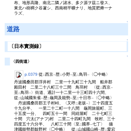
布、地形高隆、南北二隣ノ諸水、多ク源ヲ茲ニ發ス、
東北ハ樹稠ク谷邃シ、西南稍平曠ナリ、地質肥瘠一ナ
ラズ、
↑
道路
↑
〔日本實測録〕
↑
〈四街道〉
p.0379
從
西京
歴
小野
至
鳥羽
〈◯中略〉
二
一
二
一
二
一
丹波國桑田郡浮井村 二里一十九町三十九間 船井郡
殿田村 二里二十八町三十二間 鳥羽村 〈從
西京
二
一
至
鳥羽
〉街道、通計一十二里一十三町四十六間、
二
一
從
山城國朱雀
歴
龜岡及能勢
至
十日市
〈◯中略〉
二
一
二
一
二
一
丹波國桑田郡王子村峠、〈又呼
老坂
〉三十四度五
二
一
十九分半、 一里二十二町一十八間 龜岡旅籠町、三
十五度一分、 四町五十一間 同紺屋町 二十七町三
十間 穴太(アナフ)村 二里二十四町九間 牧村、三十
四度五十六分半、 八町三十間〈至
國界
七丁〉 攝
二
一
津國能勢郡餘野村〈◯中略〉 從
山城國山崎
歴
愛宕
二
一
二