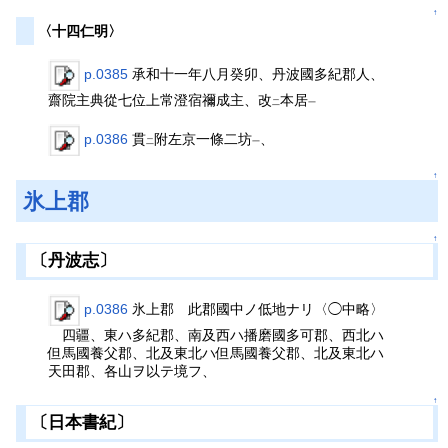
↑
〈十四仁明〉
p.0385
承和十一年八月癸卯、丹波國多紀郡人、
齋院主典從七位上常澄宿禰成主、改
本居
二
一
p.0386
貫
附左京一條二坊
、
二
一
↑
氷上郡
↑
〔丹波志〕
p.0386
氷上郡 此郡國中ノ低地ナリ〈◯中略〉
四疆、東ハ多紀郡、南及西ハ播磨國多可郡、西北ハ
但馬國養父郡、北及東北ハ但馬國養父郡、北及東北ハ
天田郡、各山ヲ以テ境フ、
↑
〔日本書紀〕