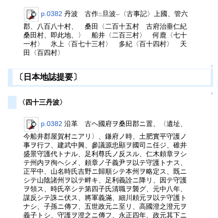
p.0382
丹波 古作
旦波
〈古事記〉上國、管六
二
一
郡、八百八十村、 桑田〈二百十五村 古府治垂仁紀
桑田村、即此地、〉 船井〈二百三村〉 何鹿〈七十
一村〉 氷上〈百七十三村〉 多紀〈百十四村〉 天
田〈百四村〉
↑
〔日本地誌提要〕
↑
〈四十三丹波〉
p.0382
沿革 古ヘ國府ヲ桑田郡ニ置、〈遺址、
今船井郡屋賀村ニアリ〉、鎌府ノ時、土肥實平守護ノ
事ヲ行フ、建武中興、參議源忠顯ヲ國司ニ任ジ、碓井
盛景守護代トナル、足利尊氏ノ反スル、仁木頼章ヲシ
テ州内ヲ徇ヘシメ、頼章ノ子義尹ヲ以テ守護トナス、
正平中、山名時氏吉野ニ歸順シテ本州ヲ略定ス、既ニ
シテ山陰諸州ヲ以テ畔キ、足利義詮ニ降リ、因テ守護
ヲ領ス、時氏卒シテ第四子氏清職ヲ襲グ、元中八年、
謀反シテ誅ニ伏ス、將軍義滿、細川頼元ヲ以テ守護ト
ナシ、子孫ニ傳フ、五世政元ニ至リ、高國澄之澄元ヲ
義子トシ、守護ヲ澄之ニ傳フ、永正四年、政元其下ニ