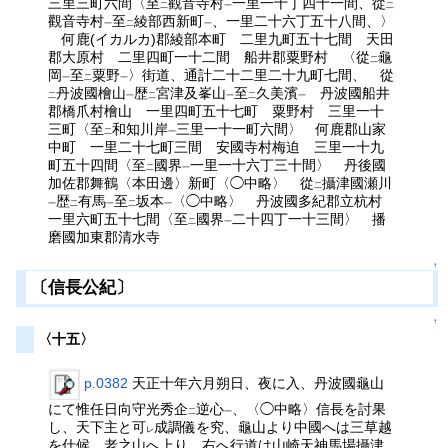
三里三町六間〈至
觀音寺村
一里一十丁四十一間、從
二
一
二
觀音寺村
至
綾部西新町
、一里二十六丁五十八間、〉
一
二
一
何鹿(イカルカ)郡綾部本町 二里九町五十七間 天田
郡大原村 二里四町一十二間 船井郡粟野村 〈從
龜
二
岡
至
粟野
〉街道、通計二十二里二十九町七間、 從
一
二
一
丹波國檜山
歴
宮津及峯山
至
久美濱
丹波國船井
二
一
二
一
二
一
郡橋爪村檜山 一里四町五十七町 粟野村 三里一十
三町〈至
和知川岸
三里一十一町六間〉 何鹿郡山家
二
一
中町 一里二十七町三間 安國寺村梅迫 三里一十九
町五十四間〈至
國界
一里一十六丁三十間〉 丹後國
二
一
加佐郡舞鶴〈本田邊〉新町〈◯中略〉 從
攝津國瀬川
二
歴
有馬
至
坂本
〈◯中略〉 丹波國多紀郡立杭村
一
二
一
二
一
一里六町五十七間〈至
國界
二十四丁一十三間〉 播
二
一
磨國加東郡清水寺
↑
〔信長公紀〕
↑
〈十五〉
p.0382
天正十年六月朔日、夜に入、丹波國龜山
にて惟任日向守光秀企
逆心
、〈◯中略〉信長を討果
二
一
し、天下主と可
成調儀を究、龜山より中國へは三草越
レ
を仕候、老之山へ上り、右へ行道は山崎天神馬場攝津