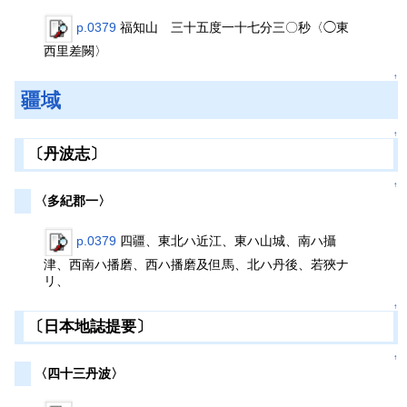
p.0379
福知山 三十五度一十七分三〇秒〈◯東
西里差闕〉
↑
疆域
↑
〔丹波志〕
↑
〈多紀郡一〉
p.0379
四疆、東北ハ近江、東ハ山城、南ハ攝
津、西南ハ播磨、西ハ播磨及但馬、北ハ丹後、若狹ナ
リ、
↑
〔日本地誌提要〕
↑
〈四十三丹波〉