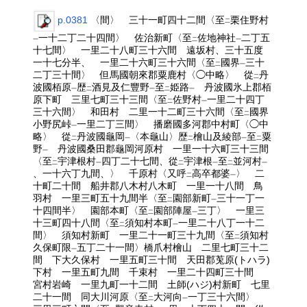
p.0381
〈間〉 三十一町四十二間〈至
栗住野村
二
一十二丁二十四間〉 佐治新町〈至
佐地神社
二丁五
一
二
一
十七間〉 一里二十八町三十六間 遠坂村、三十五度
一十七分半、 一里二十六町三十六間〈至
國界
三十
二
一
二丁三十間〉 但馬國朝來郡粟鹿村〈◯中略〉 從
丹
二
波國栢原
歴
酒見及仁豐野
至
姫路
丹波國氷上郡栢
一
二
一
二
一
原下町 三里七町三十三間〈至
佐野村
一里二十四丁
二
一
三十六間〉 和田村 二里一十二町三十六間〈至
國界
二
小野尻峠
一里二丁三間〉 播磨國多河郡中村町〈◯中
一
略〉 從
丹波國龜岡
〈本龜山〉歴
檜山及綾部
至
粟
二
一
二
一
二
野
丹波國桑田郡龜岡河原村 一里一十六町三十三間
一
〈至
宇津根村
四丁二十七間、從
宇津根
至
並河村
二
一
二
一
二
一
、一十六丁九間、〉 千原村〈又呼
高卒都婆
〉 二
二
一
十町二十間 船井郡八木村八木町 一里一十八間 鳥
羽村 一里三町五十九間半〈至
園部新町
三十一丁一
二
一
十四間半〉 園部本町〈至
園部陣屋
三丁〉 一里三
二
一
十三町四十八間〈至
須知村本町
一里二十八丁一十二
二
一
間〉 須知村新町 一里二十一町三十九間〈至
須知村
二
久保町限
五丁二十一間〉橋爪村檜山 二里七町三十二
一
間 下大久保村 一里五町三十間 天田郡莵原(トハラ)
下村 一里五町九間 千束村 一里二十四町三十間
宮村岩崎 一里九町一十二間 土師(ハジ)村新町 七里
二十一間 同大川河原〈至
大河向
一丁三十六間〉
二
一