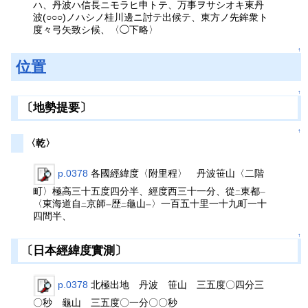
ハ、丹波ハ信長ニモラヒ申トテ、万事ヲサシオキ東丹
波(○○○)ノハシノ桂川邊ニ討テ出候テ、東方ノ先鉾衆ト
度々弓矢致シ候、〈◯下略〉
↑
位置
↑
〔地勢提要〕
↑
〈乾〉
p.0378
各國經緯度〈附里程〉 丹波笹山〈二階
町〉極高三十五度四分半、經度西三十一分、從
東都
二
一
〈東海道自
京師
歴
龜山
〉一百五十里一十九町一十
二
一
二
一
四間半、
↑
〔日本經緯度實測〕
p.0378
北極出地 丹波 笹山 三五度〇四分三
〇秒 龜山 三五度〇一分〇〇秒