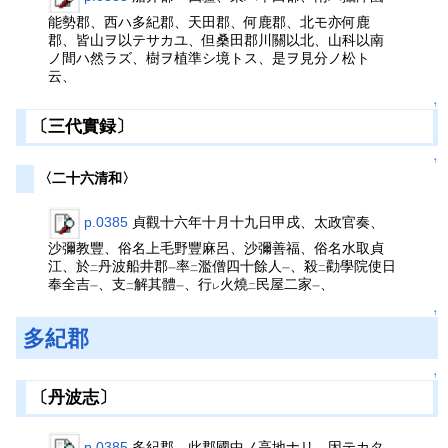
能勢郡、西ハ多紀郡、天田郡、何鹿郡、北モ亦何鹿
郡、皆山ヲ以テサカユ、但桑田郡川關以北、山科以南
ノ間ハ然ラズ、樹ヲ植準シ境トス、是ヲ見分ノ松ト
云、
↑
〔三代實録〕
↑
〈二十六清和〉
p.0385
貞觀十六年十月十九日甲戌、太政官奏、
沙彌教豐、俗名上毛野豐麻呂、沙彌善福、俗名水取貞
江、於
丹波船井郡
率
濫僧四十餘人
、殺
勸學院使日
二
一
二
一
二
奉全吉
、支
解其體
、行
火燒
民屋二家
、
一
二
一
レ
二
一
↑
多紀郡
↑
〔丹波志〕
p.0385
多紀郡 此郡國中ノ高地ナリ、因テカタ