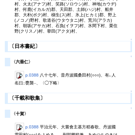
村、火太(アナフ)村、笑路(ソロウシ)村、神地(カウヂ)
村、何鹿(イカルガ)郡、天田郡、土師(ハジ)村、船井
郡、大朴(ボク)村、槇生(ス)村、氷上(ヒカミ)郡、野上
(ノコノ)野村、歌道谷(ウタウタニ)村、荒川(アラカ)
村、朝坂(アサカ)村、石負(イヲフ)村、氷間下村、栗住
野(クリスノ)村、擧田(アクタ)村、
↑
〔日本書紀〕
↑
〈六垂仁〉
p.0388
八十七年、昔丹波國桑田村(○○○)、有
人
レ
名曰
甕襲
、〈◯下略〉
二
一
↑
〔千載和歌集〕
↑
〈十賀〉
p.0388
平治元年、大嘗會主基方稻春歌、丹波國
雲田村(○○○)をよめる、 刑部卿範兼 あめつちのきは