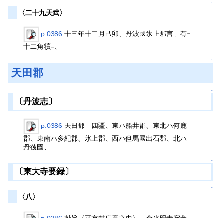
↑
〈二十九天武〉
p.0386
十三年十二月己卯、丹波國氷上郡言、有
二
十二角犢
、
一
↑
天田郡
↑
〔丹波志〕
p.0386
天田郡 四疆、東ハ船井郡、東北ハ何鹿
郡、東南ハ多紀郡、氷上郡、西ハ但馬國出石郡、北ハ
丹後國、
↑
〔東大寺要録〕
↑
〈八〉
p.0386
勅旨〈可有封庄章之中〉 金光明寺宛食