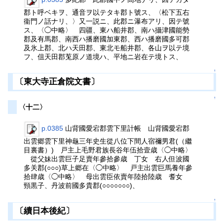
郡ト呼ベキヲ、通音ヲ以テタキ郡ト號ス、〈松下五右
衞門ノ話ナリ、〉又一説ニ、此郡ニ瀑布アリ、因テ號
ス、〈◯中略〉 四疆、東ハ船井郡、南ハ攝津國能勢
郡及有馬郡、南西ハ播磨國加東郡、西ハ播磨國多可郡
及氷上郡、北ハ天田郡、東北モ船井郡、各山ヲ以テ境
フ、伹天田郡莵原ノ道境ハ、平地ニ岩在テ境トス、
↑
〔東大寺正倉院文書〕
↑
〈十二〉
p.0385
山背國愛宕郡雲下里計帳 山背國愛宕郡
出雲郷雲下里神龜三年史生從八位下間人宿禰男君(（繼
目裏書）) 戸主上毛野君族長谷年伍拾壹歳〈◯中略〉
從父妹出雲巨子足賣年參拾參歳 丁女 右人但波國
多关郡(○○○)草上郷在〈◯中略〉 戸主出雲巨馬養年參
拾肆歳〈◯中略〉 母出雲臣依賣年陸拾陸歳 耆女
頸黒子、丹波前國多貴郡(○○○○○○○)、
↑
〔續日本後紀〕