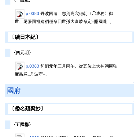
〈十國造〉
p.0383
丹波國造 志賀高穴穗朝〈◯成務〉御
世、尾張同祖建稻種命四世孫大倉岐命定
賜國造
、
二
一
↑
〔續日本紀〕
↑
〈四元明〉
p.0383
和銅元年三月丙午、從五位上大神朝臣狛
麻呂爲
丹波守
、
二
一
↑
國府
↑
〔倭名類聚抄〕
↑
〈五國郡〉