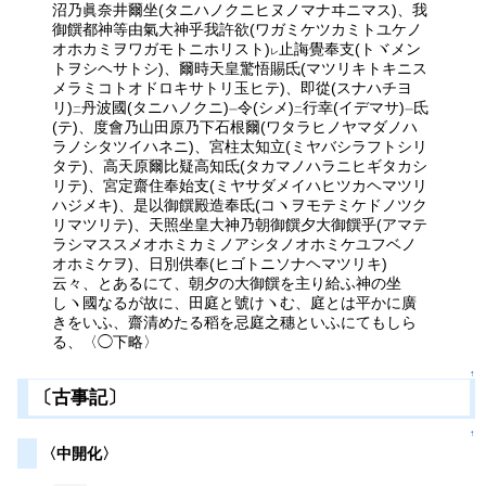
沼乃眞奈井爾坐(タニハノクニヒヌノマナヰニマス)、我
御饌都神等由氣大神乎我許欲(ワガミケツカミトユケノ
オホカミヲワガモトニホリスト)
止誨覺奉支(トヾメン
レ
トヲシヘサトシ)、爾時天皇驚悟賜氐(マツリキトキニス
メラミコトオドロキサトリ玉ヒテ)、即從(スナハチヨ
リ)
丹波國(タニハノクニ)
令(シメ)
行幸(イデマサ)
氐
二
一
二
一
(テ)、度會乃山田原乃下石根爾(ワタラヒノヤマダノハ
ラノシタツイハネニ)、宮柱太知立(ミヤバシラフトシリ
タテ)、高天原爾比疑高知氐(タカマノハラニヒギタカシ
リテ)、宮定齋住奉始支(ミヤサダメイハヒツカヘマツリ
ハジメキ)、是以御饌殿造奉氐(コヽヲモテミケドノツク
リマツリテ)、天照坐皇大神乃朝御饌夕大御饌乎(アマテ
ラシマススメオホミカミノアシタノオホミケユフベノ
オホミケヲ)、日別供奉(ヒゴトニソナヘマツリキ)
云々、とあるにて、朝夕の大御饌を主り給ふ神の坐
しヽ國なるが故に、田庭と號けヽむ、庭とは平かに廣
きをいふ、齋清めたる稻を忌庭之穗といふにてもしら
る、〈◯下略〉
↑
〔古事記〕
↑
〈中開化〉