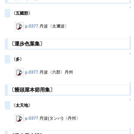
↑
〈五國郡〉
p.0377
丹波〈太邇波〉
↑
〔運歩色葉集〕
↑
〈多〉
p.0377
丹波〈六郡〉丹州
↑
〔饅頭屋本節用集〕
↑
〈太天地〉
p.0377
丹波(タンバ)〈丹州〉
↑