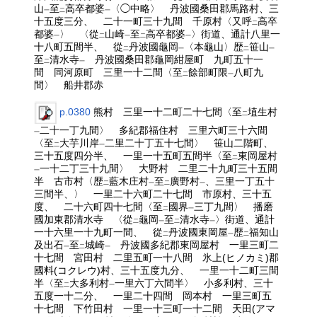
山
至
高卒都婆
〈◯中略〉 丹波國桑田郡馬路村、三
一
二
一
十五度三分、 二十一町三十九間 千原村〈又呼
高卒
二
都婆
〉 〈從
山崎
至
高卒都婆
〉街道、通計八里一
一
二
一
二
一
十八町五間半、 從
丹波國龜岡
〈本龜山〉歴
笹山
二
一
二
一
至
清水寺
丹波國桑田郡龜岡紺屋町 九町五十一
二
一
間 同河原町 三里一十二間〈至
餘部町限
八町九
二
一
間〉 船井郡赤
p.0380
熊村 三里一十二町二十七間〈至
埴生村
二
二十一丁九間〉 多紀郡福住村 三里六町三十六間
一
〈至
大芋川岸
二里二十丁五十七間〉 笹山二階町、
二
一
三十五度四分半、 一里一十五町五間半〈至
東岡屋村
二
一十二丁三十九間〉 大野村 二里二十九町三十五間
一
半 古市村〈歴
藍木庄村
至
廣野村
、三里一丁五十
二
一
二
一
三間半、〉 一里二十六町二十七間 市原村、三十五
度、 二十六町四十七間〈至
國界
三丁九間〉 播磨
二
一
國加東郡清水寺 〈從
龜岡
至
清水寺
〉街道、通計
二
一
二
一
一十六里一十九町一間、 從
丹波國東岡屋
歴
福知山
二
一
二
及出石
至
城崎
丹波國多紀郡東岡屋村 一里三町二
一
二
一
十七間 宮田村 二里五町一十八間 氷上(ヒノカミ)郡
國料(コクレウ)村、三十五度九分、 一里一十二町三間
半〈至
大多利村
一里六丁六間半〉 小多利村、三十
二
一
五度一十二分、 一里二十四間 岡本村 一里三町五
十七間 下竹田村 一里一十三町一十二間 天田(アマ