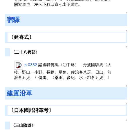
國皆道也、左へ下れば京へ出る道也、
↑
宿驛
↑
〔延喜式〕
↑
〈二十八兵部〉
p.0382
諸國驛傳馬〈◯中略〉 丹波國驛馬〈大
枝、野口、小野、長柄、星角、佐治各八疋、日出、前
浪各五疋、〉傳馬、〈桑田、多紀、氷上郡各五疋、〉
↑
建置沿革
↑
〔日本國郡沿革考〕
↑
〈三山陰道〉