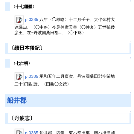
↑
〈十七繼體〉
p.0385
八年〈◯雄略〉十二月壬子、大伴金村大
連議曰、〈◯中略〉今足仲彦天皇〈◯仲哀〉五世孫倭
彦王、在
丹波國桑田郡
、〈◯下略〉
二
一
↑
〔續日本後紀〕
↑
〈七仁明〉
p.0385
承和五年二月庚寅、丹波國桑田郡空閑地
三十町賜
諱、〈田邑◯文徳〉
レ
↑
船井郡
↑
〔丹波志〕
p.0385
船井郡 四疆、東ハ幸田郡、南ハ攝津國