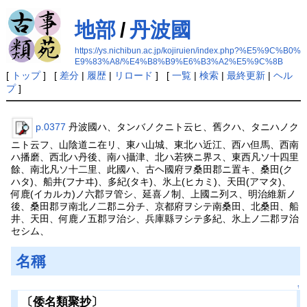
地部
/
丹波國
https://ys.nichibun.ac.jp/kojiruien/index.php?%E5%9C%B0%
E9%83%A8/%E4%B8%B9%E6%B3%A2%E5%9C%8B
[
トップ
] [
差分
|
履歴
|
リロード
] [
一覧
|
検索
|
最終更新
|
ヘル
プ
]
p.0377
丹波國ハ、タンバノクニト云ヒ、舊クハ、タニハノク
ニト云フ、山陰道ニ在リ、東ハ山城、東北ハ近江、西ハ但馬、西南
ハ播磨、西北ハ丹後、南ハ攝津、北ハ若狹ニ界ス、東西凡ソ十四里
餘、南北凡ソ十二里、此國ハ、古ヘ國府ヲ桑田郡ニ置キ、桑田(ク
ハタ)、船井(フナヰ)、多紀(タキ)、氷上(ヒカミ)、天田(アマタ)、
何鹿(イカルカ)ノ六郡ヲ管シ、延喜ノ制、上國ニ列ス、明治維新ノ
後、桑田郡ヲ南北ノ二郡ニ分チ、京都府ヲシテ南桑田、北桑田、船
井、天田、何鹿ノ五郡ヲ治シ、兵庫縣ヲシテ多紀、氷上ノ二郡ヲ治
セシム、
名稱
↑
〔倭名類聚抄〕