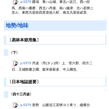
p.0379
疆域 東ハ山城、東北ハ近江、西ハ但
馬、西南ハ播磨、西北ハ丹後、南ハ攝津、北ハ若狹ニ
至ル、東西凡壹拾四里壹拾八町、南北凡壹拾貳里、
↑
地勢/地味
↑
〔易林本節用集〕
↑
〈下〉
p.0379
丹波〈丹(タン)州〉上、管六郡、四方二
日、王城附庸之國、穀米柴薪多、中上國也、
↑
〔日本地誌提要〕
↑
〈四十三丹波〉
p.0379
形勢 山脈近江若狹ヨリ來リ、縱横分