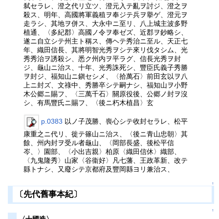
弑セラレ、澄之代リ立ツ、澄元入テ亂ヲ討ジ、澄之ヲ
殺ス、明年、高國將軍義稙ヲ奉ジテ兵ヲ擧ゲ、澄元ヲ
走ラシ、其地ヲ併ス、大永中ニ至リ、八上城主波多野
植通、〈多紀郡〉高國ノ令ヲ奉ゼズ、近郡ヲ鈔略シ、
遂ニ自立シテ州主ト稱ス、傳ヘテ秀治ニ至ル、天正七
年、織田信長、其將明智光秀ヲシテ來リ伐タシム、光
秀秀治ヲ誘殺シ、悉ク州内ヲ平ラグ、信長光秀ヲ封
ジ、龜山ニ治ス、十年、光秀誅死シ、豐臣氏義子秀勝
ヲ封ジ、福知山ニ鎭セシメ、〈拾萬石〉前田玄以ヲ八
上ニ封ズ、文祿中、秀勝卒シテ嗣ナシ、福知山ヲ小野
木公郷ニ賜フ、〈三萬千石〉關原役後、公郷ノ封ヲ沒
シ、有馬豐氏ニ賜フ、〈後ニ朽木植昌〉玄
p.0383
以ノ子茂勝、喪心シテ收封セラレ、松平
康重之ニ代リ、徙テ篠山ニ治ス、〈後ニ青山忠朝〉其
餘、州内封ヲ受ル者龜山、〈岡部長盛、後松平信
岑、〉園部、〈小出吉親〉柏原〈織田信休〉織部、
〈九鬼隆秀〉山家〈谷衞好〉凡七藩、王政革新、改テ
縣トナシ、又廢シテ京都府及豐岡縣ヨリ兼治ス、
↑
〔先代舊事本紀〕
↑