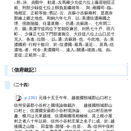
所
決、貞觀中、勅遣
左馬權少允從六位上藤原朝臣正
レ
レ
二
範、刑部少録從七位上靱負直繼雄等
、與
兩國司
臨
一
二
一
レ
地相定、正範等撿
舊記
云、吉蘇小吉蘇兩村、是惠奈
二
一
郡繪上郷之地也、和銅六年七月、以
美濃信濃兩國之
二
堺、徑路險隘、往還甚難
、仍通
吉蘇路
、七年閏二
一
二
一
月、賜
美濃守從四位下笠朝臣麻呂、封邑七十戸、田六
二
町
、少掾正七位下門部連御立、大目從八位上山口忌寸
一
兄人、各進
位階
、以
通
吉蘇路
也、今此地、去
美
二
一
レ
二
一
二
濃國府
行程十餘日、於
信濃國
最爲
逼近
、若爲
信
一
二
一
二
一
二
濃地
者、何令
美濃國司
、遠入
關通
彼路
哉、由
一
二
一
レ
中
上
レ
是從
正範所
定、
二
一レ
↑
〔信府統記〕
↑
〈二十四〉
p.1351
元祿十五壬午年、越後國頸城郡山口村と
信州安曇郡小谷村と國境諭御裁許、 越後國頸城郡山
口村と、信濃國安曇郡小谷村境諍論、 山口村百姓申
趣、横川は元來越後、信濃兩國境相極候、其上根小屋
村之者八十年以前、信州小谷村庄屋之名子に成、於
越
二
後國之山陰
、田畠致
開發
令
住居
、爲
信州中俣村
一
二
一
二
一
二