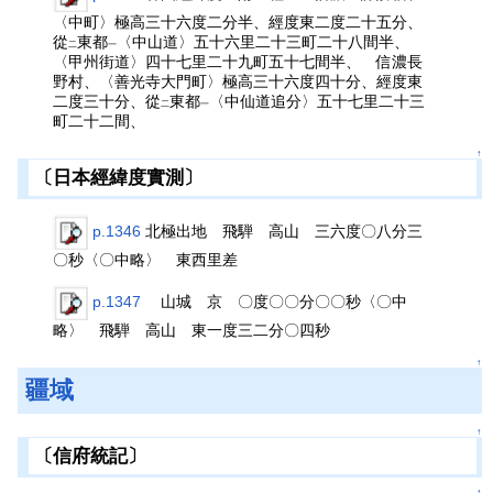
〈中町〉極高三十六度二分半、經度東二度二十五分、
從
東都
〈中山道〉五十六里二十三町二十八間半、
二
一
〈甲州街道〉四十七里二十九町五十七間半、 信濃長
野村、〈善光寺大門町〉極高三十六度四十分、經度東
二度三十分、從
東都
〈中仙道追分〉五十七里二十三
二
一
町二十二間、
↑
〔日本經緯度實測〕
p.1346
北極出地 飛騨 高山 三六度〇八分三
〇秒〈〇中略〉 東西里差
p.1347
山城 京 〇度〇〇分〇〇秒〈〇中
略〉 飛騨 高山 東一度三二分〇四秒
↑
疆域
↑
〔信府統記〕
↑