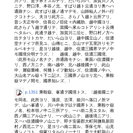
川アリ、是ヲ界トスルナリ、だいら川ハ、加賀川ノ入
ニテ、野口澤、本谷ノ北、すばり越ト云邊ヨリ奥ヘハ
通路ナシ、此すばり越ノ邊マデモ、山師杣人ノ外ハ行
クコトナシ、夫ヨリ此方ニ、さら〳〵越ト云所アリ、
昔シ天正年中、信長公ノ臣佐々内藏助、越中國ヨリ、
此さら〳〵越ヲ通リテ、當國ヘ來ルコトアリシト云傳
ヘタルハ、此邊ヲ越テ、加賀川ニ沿ヒ、野口村ノ方ヘ
出テタリトカヤ、だいら山ヨリ、越中國立山ノ、信濃
堂ナドイフ所見ユ、山傳ヒニ、立山マデ五里許リモア
ルベキナリ、是ヨリ越後、越中、信濃三國界マデノ中
モ國境分明ナラズ、〉 越後、越中、信濃三國境、
〈此所モ山ノ名ナク、亦通路モナシ、東面ハ信濃國ナ
リ、西ノ方ニテ、南ハ越中、北ハ越後國ナリ、此山
中、層嶽重峰、何幾トイフ數知レズ、信濃國ノ中ハ、
大山名アル嶽々下ニ記ス、三國界ノ山ヨリ北ヘ、乘鞍
嶽マデノ間モ、國界知レズ、〉
p.1351
乘鞍嶽、峯通ヲ國境トス、〈越後國ニテ
モ同名、此所ヨリ、蒲原、古澤、姫川ヘ落口ノ所マ
デ、山ハ峯通リ、川ハ中央ヲ以テ國界トス、乘鞍ケ嶽
ノ名、松本領ノ中ニ三所アリ、一ハ前ニ見エタル、南
西ノ隅ニアル山ナリ、一ハ此山ニテ、越後境ニアリ、
又一ハ信濃國中ノ山ニテ、即チ安曇郡大町與鹽島新田
村ノ西北ニアリ、是ヨリハ南ニ當ル、享保七年、山見
通シノコト、仰蒙リタル山ノ一ナリ、委ク大町與山ノ