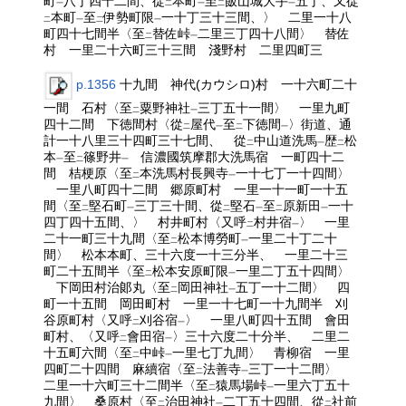
町
八丁四十二間、從
本町
至
飯山城大手
五丁、又從
一
二
一
二
一
本町
至
伊勢町限
一十丁三十三間、〉 二里一十八
二
一
二
一
町四十七間半〈至
替佐峠
二里三丁四十八間〉 替佐
二
一
村 一里二十六町三十三間 淺野村 二里四町三
p.1356
十九間 神代(カウシロ)村 一十六町二十
一間 石村〈至
粟野神社
三丁五十一間〉 一里九町
二
一
四十二間 下徳間村〈從
屋代
至
下徳間
〉街道、通
二
一
二
一
計一十八里三十四町三十七間、 從
中山道洗馬
歴
松
二
一
二
本
至
篠野井
信濃國筑摩郡大洗馬宿 一町四十二
一
二
一
間 桔梗原〈至
本洗馬村長興寺
一十七丁一十四間〉
二
一
一里八町四十二間 郷原町村 一里一十一町一十五
間〈至
堅石町
三丁三十間、從
堅石
至
原新田
一十
二
一
二
一
二
一
四丁四十五間、〉 村井町村〈又呼
村井宿
〉 一里
二
一
二十一町三十九間〈至
松本博勞町
一里二十丁二十
二
一
間〉 松本本町、三十六度一十三分半、 一里二十三
町二十五間半〈至
松本安原町限
一里二丁五十四間〉
二
一
下岡田村治郞丸〈至
岡田神社
五丁一十二間〉 四
二
一
町一十五間 岡田町村 一里一十七町一十九間半 刈
谷原町村〈又呼
刈谷宿
〉 一里八町四十五間 會田
二
一
町村、〈又呼
會田宿
〉三十六度二十分半、 二里二
二
一
十五町六間〈至
中峠
一里七丁九間〉 青柳宿 一里
二
一
四町二十四間 麻續宿〈至
法善寺
三丁一十二間〉
二
一
二里一十六町三十二間半〈至
猿馬場峠
一里六丁五十
二
一
九間〉 桑原村〈至
治田神社
二丁五十四間、從
社前
二
一
二