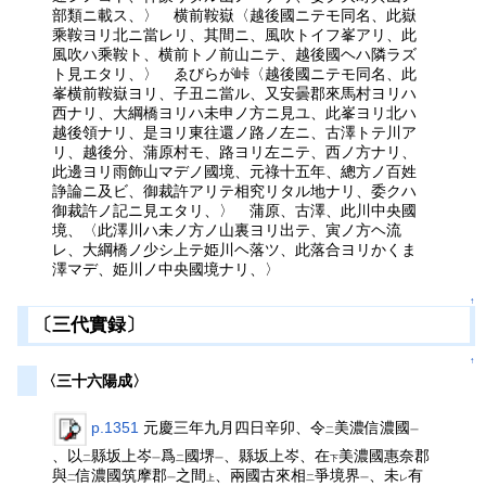
部類ニ載ス、〉 横前鞍嶽〈越後國ニテモ同名、此嶽
乘鞍ヨリ北ニ當レリ、其間ニ、風吹トイフ峯アリ、此
風吹ハ乘鞍ト、横前トノ前山ニテ、越後國ヘハ隣ラズ
ト見エタリ、〉 ゑびらが峠〈越後國ニテモ同名、此
峯横前鞍嶽ヨリ、子丑ニ當ル、又安曇郡來馬村ヨリハ
西ナリ、大綱橋ヨリハ未申ノ方ニ見ユ、此峯ヨリ北ハ
越後領ナリ、是ヨリ東往還ノ路ノ左ニ、古澤トテ川ア
リ、越後分、蒲原村モ、路ヨリ左ニテ、西ノ方ナリ、
此邊ヨリ雨飾山マデノ國境、元祿十五年、總方ノ百姓
諍論ニ及ビ、御裁許アリテ相究リタル地ナリ、委クハ
御裁許ノ記ニ見エタリ、〉 蒲原、古澤、此川中央國
境、〈此澤川ハ未ノ方ノ山裏ヨリ出テ、寅ノ方ヘ流
レ、大綱橋ノ少シ上テ姫川ヘ落ツ、此落合ヨリかくま
澤マデ、姫川ノ中央國境ナリ、〉
↑
〔三代實録〕
↑
〈三十六陽成〉
p.1351
元慶三年九月四日辛卯、令
美濃信濃國
二
一
、以
縣坂上岑
爲
國堺
、縣坂上岑、在
美濃國惠奈郡
二
一
二
一
下
與
信濃國筑摩郡
之間
、兩國古來相
爭境界
、未
有
二
一
上
二
一
レ