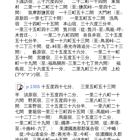
下諏訪宿、三十六度四分、 二十二町一十四間 東堀
村 二里一十二町三十二間〈至
鹽尻峠
一里四十二
二
一
間〉 筑摩郡鹽尻宿 一十三町五十二間 大門村〈至
二
原新田
一里七丁三十間〉 一里五町五十二間 洗馬
一
宿 三十四町一十五間 本山宿、三十六度三分半、
一里三十五町四十二間 贄川宿〈從
贄川
至
馬籠
呼
二
一
二
一
二
木曾庄
、〉 一里二十八町四間 奈良井宿、三十五度
一
五十七分半、 一里一十六町五十三間〈至
鳥居峠
二
二
一
十二丁三十間、從
峠至
善光寺路追分
二十九丁二十三
レ
二
一
間〉、 藪原宿、三十五度五十六分、 一里二十一町
五十一間 宮腰宿、三十五度五十三分、 三里三十一
町一十九間〈至
福島關所
三里二十七丁卅六間〉 福
二
一
島宿、三十六度五十一分、 二里九町三十八間 上松
(アゲマツ)宿、三
p.1355
十五度四十七分、 三里五町五十三間
半 須原宿、三十五度四十二分、 一里二十八町一十
六間 野尻宿、三十五度四十分、 二里八町三十一
間 三富野宿、三十五度三十六分半、 一里六町二十
七間 妻籠宿一里三十三町四十五間〈至
馬籠峠
一里
二
一
一十二丁二十一間〉 馬籠宿、三十五度三十二分、
一里二町三十九間〈至
國界
一十九丁五間、從
界境
二
一
二
一
至
十曲峠
六丁、〉 美濃國惠那郡落合宿〈〇中略〉
二
一
從
中山道追分
歴
善光寺
至
今町
信濃國佐久郡
二
一
二
一
二
一
追分宿 三里七町一十五間 小諸市町、三十六度一十