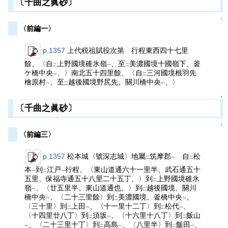
〔千曲之眞砂〕
↑
〈前編一〉
p.1357
上代税祖賦役次第 行程東西四十七里
餘、〈自
上野國境碓氷嶺
、至
美濃國境十國嶺下、釜
二
一
二
ケ橋中央
、〉南北五十四里餘、〈自
三河國境根羽先
一
二
檜原村
、至
越後國境野尻先、關川橋中央
、〉
一
二
一
↑
〔千曲之眞砂〕
↑
〈前編三〉
p.1357
松本城〈號深志城〉地屬
筑摩郡
自
松
二
一
二
本
到
江戸
行程、〈東山道通六十一里半、武石通五十
一
二
一
五里、保福寺通五十八里二十五丁、〉到
上野國境碓氷
二
嶺
、〈廿五里半、東山道通也、〉到
越後國境、關川
一
二
橋中央
、〈二十三里餘〉到
美濃國境、釜橋中央
、
一
二
一
〈三十里〉到
上田
、〈十一里十二丁〉到
松代
、
二
一
二
一
〈十四里廿八丁〉到
須坂
、〈十六里十八丁〉到
飯山
二
一
二
、〈二十三里十丁〉到
高島
、〈八里半〉到
飯田
、
一
二
一
二
一