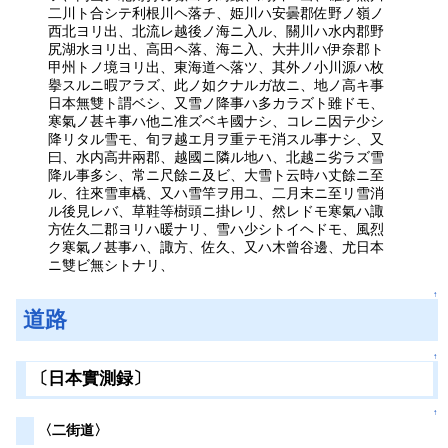
二川ト合シテ利根川ヘ落チ、姫川ハ安曇郡佐野ノ嶺ノ
西北ヨリ出、北流レ越後ノ海ニ入ル、關川ハ水内郡野
尻湖水ヨリ出、高田ヘ落、海ニ入、大井川ハ伊奈郡ト
甲州トノ境ヨリ出、東海道ヘ落ツ、其外ノ小川源ハ枚
擧スルニ暇アラズ、此ノ如クナルガ故ニ、地ノ高キ事
日本無雙ト謂ベシ、又雪ノ降事ハ多カラズト雖ドモ、
寒氣ノ甚キ事ハ他ニ准ズベキ國ナシ、コレニ因テ少シ
降リタル雪モ、旬ヲ越エ月ヲ重テモ消スル事ナシ、又
曰、水内高井兩郡、越國ニ隣ル地ハ、北越ニ劣ラズ雪
降ル事多シ、常ニ尺餘ニ及ビ、大雪ト云時ハ丈餘ニ至
ル、往來雪車橇、又ハ雪竿ヲ用ユ、二月末ニ至リ雪消
ル後見レバ、草鞋等樹頭ニ掛レリ、然レドモ寒氣ハ諏
方佐久二郡ヨリハ暖ナリ、雪ハ少シトイヘドモ、風烈
ク寒氣ノ甚事ハ、諏方、佐久、又ハ木曾谷邊、尤日本
ニ雙ビ無シトナリ、
↑
道路
↑
〔日本實測録〕
↑
〈二街道〉