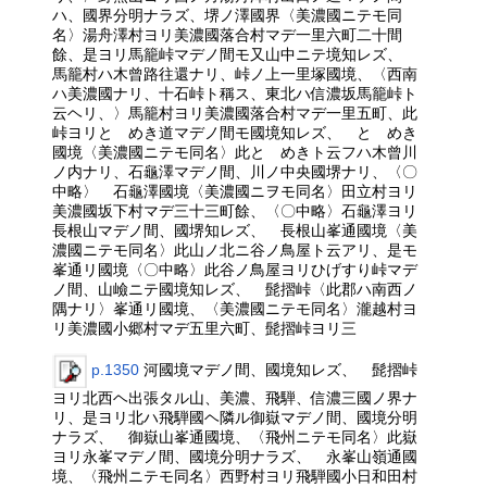
ハ、國界分明ナラズ、堺ノ澤國界〈美濃國ニテモ同
名〉湯舟澤村ヨリ美濃國落合村マデ一里六町二十間
餘、是ヨリ馬籠峠マデノ間モ又山中ニテ境知レズ、
馬籠村ハ木曾路往還ナリ、峠ノ上一里塚國境、〈西南
ハ美濃國ナリ、十石峠ト稱ス、東北ハ信濃坂馬籠峠ト
云ヘリ、〉馬籠村ヨリ美濃國落合村マデ一里五町、此
峠ヨリとゞめき道マデノ間モ國境知レズ、 とゞめき
國境〈美濃國ニテモ同名〉此とゞめきト云フハ木曾川
ノ内ナリ、石龜澤マデノ間、川ノ中央國堺ナリ、〈〇
中略〉 石龜澤國境〈美濃國ニヲモ同名〉田立村ヨリ
美濃國坂下村マデ三十三町餘、〈〇中略〉石龜澤ヨリ
長根山マデノ間、國堺知レズ、 長根山峯通國境〈美
濃國ニテモ同名〉此山ノ北ニ谷ノ鳥屋ト云アリ、是モ
峯通リ國境〈〇中略〉此谷ノ鳥屋ヨリひげすり峠マデ
ノ間、山嶮ニテ國境知レズ、 髭摺峠〈此郡ハ南西ノ
隅ナリ〉峯通リ國境、〈美濃國ニテモ同名〉瀧越村ヨ
リ美濃國小郷村マデ五里六町、髭摺峠ヨリ三
p.1350
河國境マデノ間、國境知レズ、 髭摺峠
ヨリ北西ヘ出張タル山、美濃、飛騨、信濃三國ノ界ナ
リ、是ヨリ北ハ飛騨國ヘ隣ル御嶽マデノ間、國境分明
ナラズ、 御嶽山峯通國境、〈飛州ニテモ同名〉此嶽
ヨリ永峯マデノ間、國境分明ナラズ、 永峯山嶺通國
境、〈飛州ニテモ同名〉西野村ヨリ飛騨國小日和田村