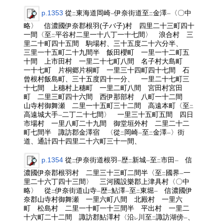
p.1353
從
東海道岡崎
伊奈街道至
金澤
〈〇中
二
一
二
一
略〉 信濃國伊奈郡根羽(子バ子)村 四里二十三町四十
一間〈至
平谷村二里一十八丁一十七間〉 浪合村 三
二
里二十町四十五間 駒場村、三十五度二十六分半、
三里一十五町二十九間半 飯田櫻町 一里一十二町五
十間 上市田村 一里二十七町八間 名子村大島町
一十七町 片桐郷片桐町 一里三十四町四十七間 石
曾根村飯島町、三十五度四十一分、 一里二十七町三
十七間 上穗村上穗町 一里二町八間 宮田村宮田
町 二里三町四十六間 西伊那部村 八町一十二間
山寺村御舞瀬 二里一十五町三十二間 高遠本町〈至
二
高遠城大手
二丁二十七間〉 一里三十五町五間 四日
一
市場村 一里八町二十九間 御堂垣外村 二里二十二
町七間半 諏訪郡金澤宿 〈從
岡崎
至
金澤
〉街
二
一
二
一
道、通計四十四里二十六町三十一間、
p.1354
從
伊奈街道根羽
歴
新城
至
市田
信
二
一
二
一
二
一
濃國伊奈郡根羽村 二里三十三町二間半〈至
國界
一
二
一
里二十六丁四十三間〉 三河國設樂郡上津具村〈〇中
略〉 從
伊奈街道山寺
歴
鮎澤
至
東堀
信濃國伊
二
一
二
一
二
一
奈郡山寺村御舞瀬 一里六町八間 北殿村 一里六
町 松島村 二里一十町一十三間半 平出村 一里二
十六町二十二間 諏訪郡鮎澤村〈沿
川至
諏訪湖傍
、
レ
二
一