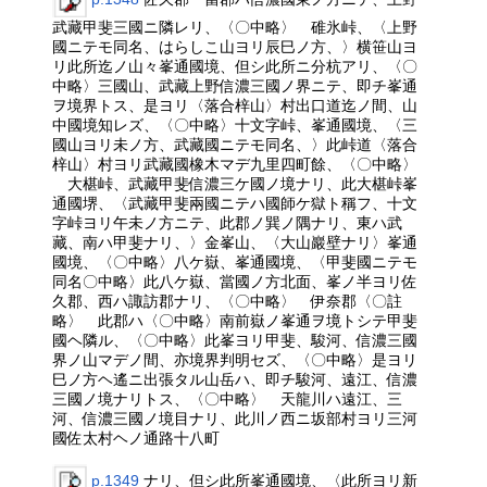
武藏甲斐三國ニ隣レリ、〈〇中略〉 碓氷峠、〈上野
國ニテモ同名、はらしこ山ヨリ辰巳ノ方、〉横笹山ヨ
リ此所迄ノ山々峯通國境、但シ此所ニ分杭アリ、〈〇
中略〉三國山、武藏上野信濃三國ノ界ニテ、即チ峯通
ヲ境界トス、是ヨリ〈落合梓山〉村出口道迄ノ間、山
中國境知レズ、〈〇中略〉十文字峠、峯通國境、〈三
國山ヨリ未ノ方、武藏國ニテモ同名、〉此峠道〈落合
梓山〉村ヨリ武藏國橡木マデ九里四町餘、〈〇中略〉
大椹峠、武藏甲斐信濃三ケ國ノ境ナリ、此大椹峠峯
通國堺、〈武藏甲斐兩國ニテハ國師ケ獄ト稱フ、十文
字峠ヨリ午未ノ方ニテ、此郡ノ巽ノ隅ナリ、東ハ武
藏、南ハ甲斐ナリ、〉金峯山、〈大山巖壁ナリ〉峯通
國境、〈〇中略〉八ケ嶽、峯通國境、〈甲斐國ニテモ
同名〇中略〉此八ケ嶽、當國ノ方北面、峯ノ半ヨリ佐
久郡、西ハ諏訪郡ナリ、〈〇中略〉 伊奈郡〈〇註
略〉 此郡ハ〈〇中略〉南前嶽ノ峯通ヲ境トシテ甲斐
國ヘ隣ル、〈〇中略〉此峯ヨリ甲斐、駿河、信濃三國
界ノ山マデノ間、亦境界判明セズ、〈〇中略〉是ヨリ
巳ノ方ヘ遙ニ出張タル山岳ハ、即チ駿河、遠江、信濃
三國ノ境ナリトス、〈〇中略〉 天龍川ハ遠江、三
河、信濃三國ノ境目ナリ、此川ノ西ニ坂部村ヨリ三河
國佐太村ヘノ通路十八町
p.1349
ナリ、但シ此所峯通國境、〈此所ヨリ新