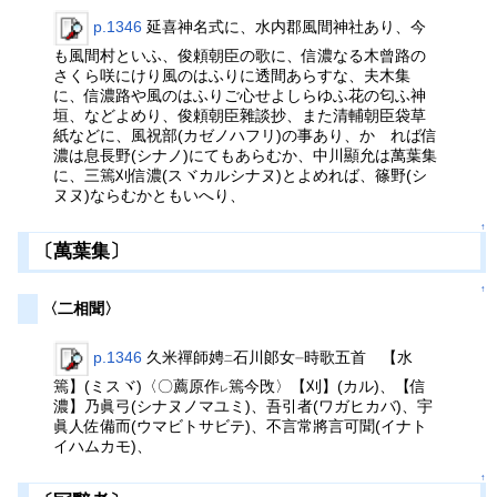
p.1346
延喜神名式に、水内郡風間神社あり、今
も風間村といふ、俊頼朝臣の歌に、信濃なる木曾路の
さくら咲にけり風のはふりに透間あらすな、夫木集
に、信濃路や風のはふりご心せよしらゆふ花の匂ふ神
垣、などよめり、俊頼朝臣雜談抄、また清輔朝臣袋草
紙などに、風祝部(カゼノハフリ)の事あり、かゝれば信
濃は息長野(シナノ)にてもあらむか、中川顯允は萬葉集
に、三篶刈信濃(スヾカルシナヌ)とよめれば、篠野(シ
ヌヌ)ならむかともいへり、
↑
〔萬葉集〕
↑
〈二相聞〉
p.1346
久米禪師娉
石川郞女
時歌五首 【水
二
一
篶】(ミスヾ)〈〇薦原作
篶今攺〉【刈】(カル)、【信
レ
濃】乃眞弓(シナヌノマユミ)、吾引者(ワガヒカバ)、宇
眞人佐備而(ウマビトサビテ)、不言常將言可聞(イナト
イハムカモ)、
↑