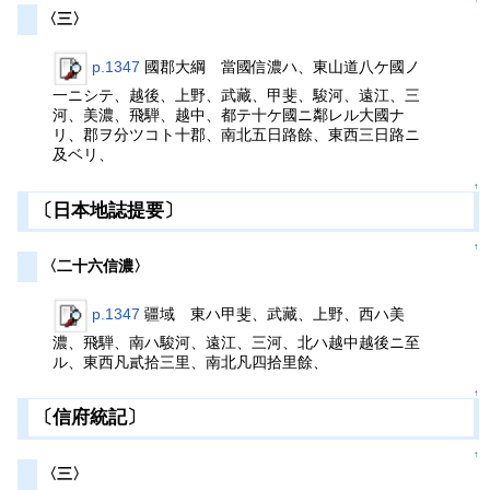
〈三〉
p.1347
國郡大綱 當國信濃ハ、東山道八ケ國ノ
一ニシテ、越後、上野、武藏、甲斐、駿河、遠江、三
河、美濃、飛騨、越中、都テ十ケ國ニ鄰レル大國ナ
リ、郡ヲ分ツコト十郡、南北五日路餘、東西三日路ニ
及ベリ、
↑
〔日本地誌提要〕
↑
〈二十六信濃〉
p.1347
疆域 東ハ甲斐、武藏、上野、西ハ美
濃、飛騨、南ハ駿河、遠江、三河、北ハ越中越後ニ至
ル、東西凡貳拾三里、南北凡四拾里餘、
↑
〔信府統記〕
↑
〈三〉