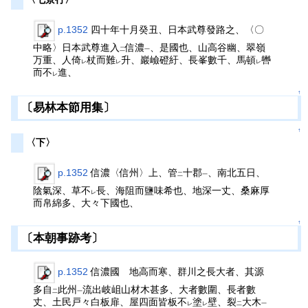
p.1352
四十年十月癸丑、日本武尊發路之、〈〇
中略〉日本武尊進入
信濃
、是國也、山高谷幽、翠嶺
二
一
万重、人倚
杖而難
升、巖嶮磴紆、長峯數千、馬頓
轡
レ
レ
レ
而不
進、
レ
↑
〔易林本節用集〕
↑
〈下〉
p.1352
信濃〈信州〉上、管
十郡
、南北五日、
二
一
陰氣深、草不
長、海阻而鹽味希也、地深一丈、桑麻厚
レ
而帛綿多、大々下國也、
↑
〔本朝事跡考〕
p.1352
信濃國 地高而寒、群川之長大者、其源
多自
此州
流出岐岨山材木甚多、大者數圍、長者數
二
一
丈、土民戸々白板扉、屋四面皆板不
塗
壁、裂
大木
レ
レ
二
一