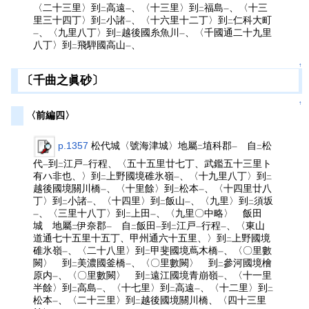
〈二十三里〉到
高遠
、〈十三里〉到
福島
、〈十三
二
一
二
一
里三十四丁〉到
小諸
、〈十六里十二丁〉到
仁科大町
二
一
二
、〈九里八丁〉到
越後國糸魚川
、〈千國通二十九里
一
二
一
八丁〉到
飛騨國高山
、
二
一
↑
〔千曲之眞砂〕
↑
〈前編四〉
p.1357
松代城〈號海津城〉地屬
埴科郡
自
松
二
一
二
代
到
江戸
行程、〈五十五里廿七丁、武鑑五十三里ト
一
二
一
有ハ非也、〉到
上野國境碓氷嶺
、〈十九里八丁〉到
二
一
二
越後國境關川橋
、〈十里餘〉到
松本
、〈十四里廿八
一
二
一
丁〉到
小諸
、〈十四里〉到
飯山
、〈九里〉到
須坂
二
一
二
一
二
、〈三里十八丁〉到
上田
、〈九里〇中略〉 飯田
一
二
一
城 地屬
伊奈郡
自
飯田
到
江戸
行程
、〈東山
二
一
二
一
二
一
一
道通七十五里十五丁、甲州通六十五里、〉到
上野國境
二
碓氷嶺
、〈二十八里〉到
甲斐國境蔦木橋
、〈〇里數
一
二
一
闕〉 到
美濃國釜橋
、〈〇里數闕〉 到
參河國境檜
二
一
二
原内
、〈〇里數闕〉 到
遠江國境青崩嶺
、〈十一里
一
二
一
半餘〉到
高島
、〈十七里〉到
高遠
、〈十二里〉到
二
一
二
一
二
松本
、〈二十三里〉到
越後國境關川橋、〈四十三里
一
二