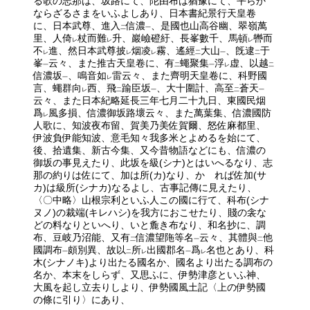
る歌の志那は、坂路にて、陀由布は猶豫にて、平らか
ならざるさまをいふよしあり、日本書紀景行天皇卷
に、日本武尊、進入
信濃
、是國也山高谷幽、翠嶺萬
二
一
里、人倚
杖而難
升、巖嶮磴紆、長峯數千、馬頓
轡而
レ
レ
レ
不
進、然日本武尊披
烟凌
霧、遙經
大山
、旣逮
于
レ
レ
レ
二
一
二
峯
云々、また推古天皇卷に、有
蠅聚集
浮
虚、以越
一
二
一
レ
二
信濃坂
、鳴音如
雷云々、また齊明天皇卷に、科野國
一
レ
言、蠅群向
西、飛
踰臣坂
、大十圍計、高至
蒼天
レ
二
一
二
一
云々、また日本紀略延長三年七月二十九日、東國民烟
爲
風多損、信濃御坂路壞云々、また萬葉集、信濃國防
レ
人歌に、知波夜布留、賀美乃美佐賀爾、怒佐麻都里、
伊波負伊能知波、意毛知々我多米とよめるを始にて、
後、拾遺集、新古今集、又今昔物語などにも、信濃の
御坂の事見えたり、此坂を級(シナ)とはいへるなり、志
那の約りは佐にて、加は所(カ)なり、かゝれば佐加(サ
カ)は級所(シナカ)なるよし、古事記傳に見えたり、
〈〇中略〉山根宗利といふ人この國に行て、科布(シナ
ヌノ)の裁端(キレハシ)を我方におこせたり、賤の衾な
どの料なりといへり、いと麁き布なり、和名抄に、調
布、豆岐乃沼能、又有
信濃望陁等名
云々、其體與
他
二
一
二
國調布
頗別異、故以
所
出國郡名
爲
名也とあり、科
一
二
レ
一
レ
木(シナノキ)より出たる國名か、國名より出たる調布の
名か、本末をしらず、又思ふに、伊勢津彦といふ神、
大風を起し立去りしより、伊勢國風土記〈上の伊勢國
の條に引り〉にあり、