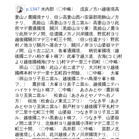
p.1347
水内郡〈〇中略〉 戊亥ノ方ハ越後境高
妻山ノ麓國境ナリ、但シ高妻山西ハ安曇郡雨飾山ノ方
ナリ、 黒姫山〈高妻山ヨリ丑ニ當ル〉高妻山ヨリ此
所マデ麓通國境 關川〈黒姫山ヨリ東〉黒姫山ノ麓ヨ
リ此所マデノ間、信濃國ノ方ノ川岸國境、野尻村ヨリ
越後國關川マデ三十町三十間、〈但シ往還ナリ〉野尻
村ノ池ヨリ關川ヘ落合ナリ、關川ノ岸ヨリ山婆嶽マデ
ノ間、山々左ニ記ス、各峯通國境、 柄切峯國境〈越
後國ニテハ柏ケ峯ト稱フ〉此峯ヲ越ス道、古海(コミ)村
より越後國桶海(ヲケミ)村マデ一里三十四町〈〇中略〉
班山〈〇註略〉此山ノ右ニ道アリ、大川村ヨリ越後
國樽本村マデ一里十五町四十間餘、〈〇中略〉 大峯
〈班山ヨリ子丑ニ當ル、越後國ニテハ鳥屋ケ峯ト稱
フ、〉 鷹折場〈大峯ヨリ亥子ニ當ル、越後國ニテハ
ハイケトヤ山ト稱フ、〇中略〉 あさみとや〈鷹折場
ヨリ丑寅ニ當ル〉 松倉山〈あさみとやノマヘ右ノ
方〉 桂池〈松倉山ノ東北ニアリ〉 つなき平〈あさ
みとやヨリ丑寅ニ當ル〉顏戸村ヨリ越後國下平丸村マ
デ二里十七町三十間 山婆嶽〈つなき平ヨリ子丑ニ當
ル、越後國ニテハ黒倉山ト稱フ、〉つなき平、山婆嶽
ノ間ニ道アリ、北條村ヨリ越後國小澤村マデ二里三十
町三十間、〈〇中略〉 高井郡〈〇中略〉 當郡ノ北
越後境しくみ川、此川越後ノ方ノ川岸國境ナリ、〈〇