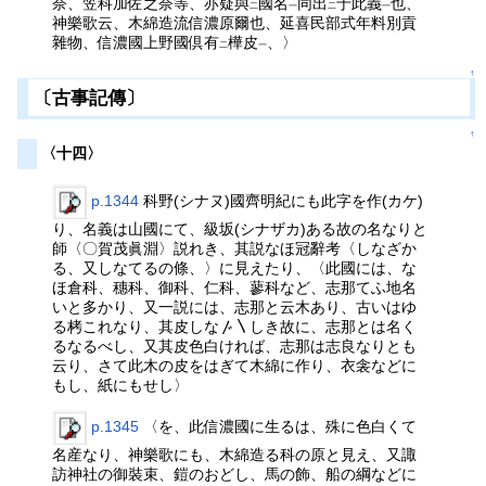
奈、笠科加佐之奈等、亦疑與
國名
同出
于此義
也、
二
一
二
一
神樂歌云、木綿造流信濃原爾也、延喜民部式年料別貢
雜物、信濃國上野國倶有
樺皮
、〉
二
一
↑
〔古事記傳〕
↑
〈十四〉
p.1344
科野(シナヌ)國齊明紀にも此字を作(カケ)
り、名義は山國にて、級坂(シナザカ)ある故の名なりと
師〈〇賀茂眞淵〉説れき、其説なほ冠辭考〈しなざか
る、又しなてるの條、〉に見えたり、〈此國には、な
ほ倉科、穗科、御科、仁科、蓼科など、志那てふ地名
いと多かり、又一説には、志那と云木あり、古いはゆ
る栲これなり、其皮しな〴〵しき故に、志那とは名く
るなるべし、又其皮色白ければ、志那は志良なりとも
云り、さて此木の皮をはぎて木綿に作り、衣衾などに
もし、紙にもせし〉
p.1345
〈を、此信濃國に生るは、殊に色白くて
名産なり、神樂歌にも、木綿造る科の原と見え、又諏
訪神社の御裝束、鎧のおどし、馬の飾、船の綱などに