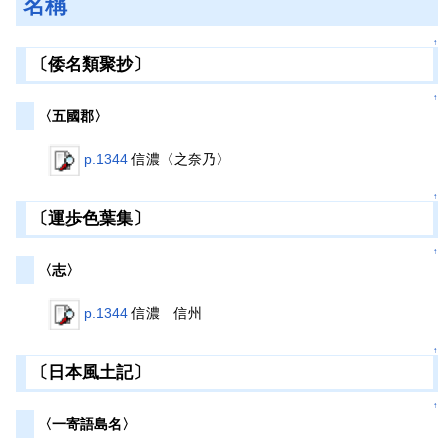
名稱
↑
〔倭名類聚抄〕
↑
〈五國郡〉
p.1344
信濃〈之奈乃〉
↑
〔運歩色葉集〕
↑
〈志〉
p.1344
信濃 信州
↑
〔日本風土記〕
↑
〈一寄語島名〉