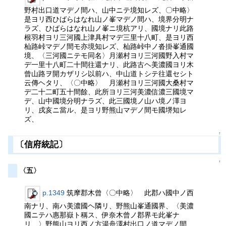
野村出口道マデノ間ハ、山中ニテ境知レズ、〇中略〉
是ヨリ西ひばらはなれ山ノ峯マデノ間ハ、境界分明ナ
ラズ、ひばらはなれ山ノ峯ニ境杭アリ、國境ナリ此路
根羽村ヨリ三河國上津具村マデ三里十八町、是ヨリ西
杣路峠マデノ間モ亦境知レズ、杣路峠中ノ沓掛峯通國
境、〈三河國ニテモ同名〉月瀬村ヨリ三河國野入村マ
デ一里十八町二十間往還ナリ、此路古ヘ美濃國ヨリ木
曾山路ヲ開カザリシ以前ハ、中山道トシテ往還セシト
云傳ヘタリ、〈〇中略〉 月瀬村ヨリ三河國大桑村マ
デ二十二町五十間餘、此所ヨリ三河美濃信濃三國境マ
デ、山中國境分明ナラズ、此三國境ノ山ハ境ノ澤ヨ
リ、戌亥ニ當ル、是ヨリ野熊山マデノ間モ國堺知レ
ズ、
↑
〔信府統記〕
↑
〈五〉
p.1349
筑摩郡木曾〈〇中略〉 此郡ハ國中ノ西
南ナリ、南ハ美濃國ヘ隣リ、野熊山峯通國界、〈美濃
國ニテハ惠那嶽ト稱ス、伊奈木曾ノ郡界モ此峯ナ
リ、〉野熊山ヨリ西ノ方湯舟澤村出口ノ道マデノ間