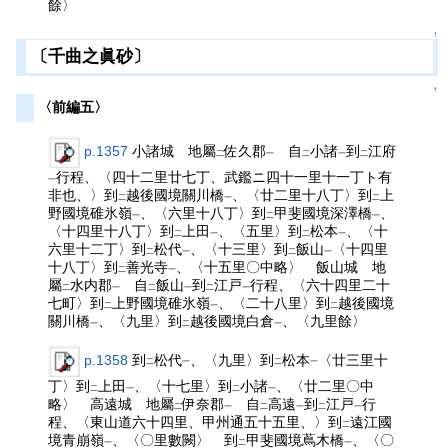
餘〉
↑
〔千曲之眞砂〕
↑
〈前編五〉
p.1357
小諸城 地屬
佐久郡
自
小諸
到
江府
二
一
二
一
二
行程、〈四十二里廿七丁、武鑑ニ四十一里十一丁ト有
一
非也、〉到
越後國境關川橋
、〈廿二里十八丁〉到
上
二
一
二
野國境碓氷嶺
、〈六里十八丁〉到
甲斐國境深澤橋
、
一
二
一
〈十四里十八丁〉到
上田
、〈五里〉到
松本
、〈十
二
一
二
一
六里十二丁〉到
松代
、〈十三里〉到
飯山
〈十四里
二
一
二
一
十八丁〉到
善光寺
、〈十五里〇中略〉 飯山城 地
二
一
屬
水内郡
自
飯山
到
江戸
行程、〈六十四里二十
二
一
二
一
二
一
七町〉到
上野國境碓氷嶺
、〈二十八里〉到
越後國境
二
一
二
關川橋
、〈九里〉到
越後國境白倉
、〈九里餘〉
一
二
一
p.1358
到
松代
、〈九里〉到
松本
〈廿三里十
二
一
二
一
丁〉到
上田
、〈十七里〉到
小諸
、〈廿二里〇中
二
一
二
一
略〉 高遠城 地屬
伊奈郡
自
高遠
到
江戸
行
二
一
二
一
二
一
程、〈東山道六十四里、甲州通五十五里、〉到
遠江國
二
境青崩嶺
、〈〇里數闕〉 到
甲斐國境蔦木橋
、〈〇
一
二
一