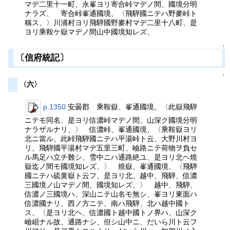
マデ二里十一町、永峯ヨリ寄合峠マデノ間、國境分明
ナラズ、 寄合峠峯通國境、〈飛騨國ニテハ野麥峠ト
稱ス、〉川浦村ヨリ飛騨國野麥村マデ二里十八町、是
ヨリ乘鞍ケ嶽マデノ間山中國境知レズ、
↑
〔信府統記〕
↑
〈六〉
p.1350
安曇郡 乘鞍嶽、峯通國境、〈此嶽飛騨
ニテモ同名、是ヨリ信濃峠マデノ間、山深ク國境分明
ナラザルナリ、〉 信濃峠、峯通國境、〈乘鞍嶽ヨリ
北ニ當ル、此峠飛騨國ニテハ平湯峠ト云、大野川村ヨ
リ、飛騨國平湯村マデ五里三町、嶮路ニテ荷物ヲ負セ
ル馬足ハ立チ難シ、雪中ニハ通路絶ユ、是ヨリ北ヘ燒
嶽迄ノ間モ國境知レズ、〉 燒嶽、峯通國境、〈飛騨
國ニテハ硫黄嶽ト云フ、是ヨリ北、越中、飛騨、信濃
三國境ノ山マデノ間、國境知レズ、〉 越中、飛騨、
信濃ノ三國境ハ、深山ニテ山名モ無シ、峯ヨリ東面ハ
信濃國ナリ、西ノ方ニテ、南ハ飛騨、北ハ越中國ト
ス、〈是ヨリ北ヘ、信濃國ト越中國トノ界ハ、山深ク
嶮岨ナル故、通路ナシ、但シ山中ニ、だいら川ト云フ