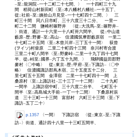
至
龍洞院
一十二町二十七間、〉 一十四町三十九
一
二
一
間 稻荷山村新田町〈至
本八幡村八幡社
一十五丁、
二
一
從
社前
至
姨拾山月見堂
一十七町四十二間、〉 三
二
一
二
一
町三十間 同八日市町、三十六度三十二分、 一里一
町二十二間 鹽崎村篠野井 〈從
大洗馬
至
篠野井
二
一
二
一
〉街道、通計一十六里一十八町卅六間半、 從
中山道
二
藪原
歴
野麥
至
高山
信濃國筑摩郡藪原宿 一里二
一
二
一
二
一
十七町二十五間〈至
木曾川岸
三丁五十一間〉 荻曾
二
一
(ヲイソ)村柴原 二里二十町四十三間 奈川村寄合渡
三里二十町八間半〈至
野麥峠
二里一十九丁四十七間
二
一
半、從
峠至
國界
六丁五十九間、〉 飛騨國益田郡野
レ
二
一
麥村〈〇中略〉 從
東京
歴
甲府
至
下諏訪
〈〇中
二
一
二
一
二
一
略〉 信濃國諏訪郡蔦木宿、三十五度五十二分、 三
里七町五十五間 金澤宿 二里一十七町四十一間 上
桑原村〈至
上諏訪社
三十三丁一十二間〉 二十九町
二
一
一間半 上諏訪宿中町、三十六度二分半、 七町五十
間半〈至
高島城大手前
一丁一十二間〉 下桑原村辰
二
一
道 三十三町一十三間 富部村 六町三十三間〈至
下
二
諏訪
五丁二十〉
一
p.1357
〈一間〉 下諏訪宿 〈從
東京
至
下諏
二
一
二
訪
〉街道、通計四十八里一十三町五間半、
一
↑