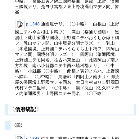
中略〉 當部丑寅ノ隅三國峠峯通、越後、上野、信濃
三國境ナリ、是ヨリ當郡ノ東上野境滿山マデノ間、皆
峯
p.1348
通國境ナリ、〈〇中略〉 白根山〈上野
國ニテハ今白根山ト稱フ〉 滿山〈峯通リ國境〉 黒
湯山〈此山峯通リ國境、上野國ニテハおくしか嶽ト稱
フ、乳山マデノ間、山中境界分明ナラズ、〉 乳山
〈峯通國境、上野國ニテハうらくら山ト稱フ、四阿山
マデノ間、國境分明ナラズ、〉 四阿山〈峯通國境、
上野國ニテモ同名、往古ハ東屋山、〉此四阿山ノ南ノ
方郡境、南ハ小縣郡ニテ申酉ハ埴科郡ナリ、〈〇中
略〉 小縣郡〈〇中略〉 此郡ノ寅卯ノ方ハ、上野國
ヘ隣ル、〈〇中略〉 鳥居峠〈四阿山ノ南ナリ〉御茶
屋久保國堺上野國マデモ同名、大日向村ヨリ上野國田
代村マデ二里半、〈〇中略〉 湯ノ丸山〈佐久郡マデ
ノ内峯通國界〉上野國ニテモ同名、〈〇下略〉
↑
〔信府統記〕
↑
〈四〉
p.1348
佐久郡 當郡ハ信濃國東ノ方ニテ、上野