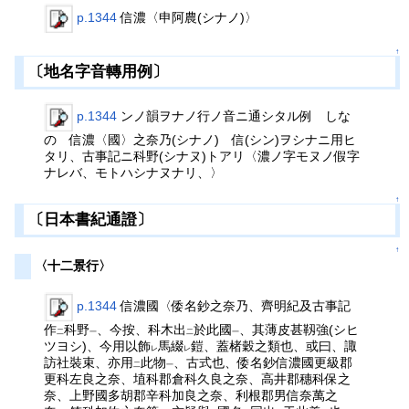
p.1344
信濃〈申阿農(シナノ)〉
↑
〔地名字音轉用例〕
p.1344
ンノ韻ヲナノ行ノ音ニ通シタル例 しな
の 信濃〈國〉之奈乃(シナノ) 信(シン)ヲシナニ用ヒ
タリ、古事記ニ科野(シナヌ)トアリ〈濃ノ字モヌノ假字
ナレバ、モトハシナヌナリ、〉
↑
〔日本書紀通證〕
↑
〈十二景行〉
p.1344
信濃國〈倭名鈔之奈乃、齊明紀及古事記
作
科野
、今按、科木出
於此國
、其薄皮甚靱強(シヒ
二
一
二
一
ツヨシ)、今用以飾
馬綴
鎧、蓋楮穀之類也、或曰、諏
レ
レ
訪社裝束、亦用
此物
、古式也、倭名鈔信濃國更級郡
二
一
更科左良之奈、埴科郡倉科久良之奈、高井郡穗科保之
奈、上野國多胡郡辛科加良之奈、利根郡男信奈萬之