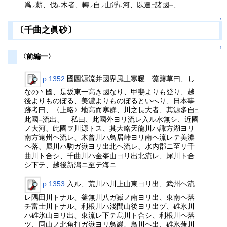
爲
薪、伐
木者、轉
自
山浮
河、以達
諸國
、
レ
レ
レ
レ
レ
二
一
↑
〔千曲之眞砂〕
↑
〈前編一〉
p.1352
國圖源流并國界風土寒暖 藻鹽草曰、し
なの丶國、是坂東一高き國なり、甲斐よりも登り、越
後よりものぼる、美濃よりものぼるといへり、日本事
跡考曰、〈上略〉地高而寒群、川之長大者、其源多自
二
此國
流出、 私曰、此國外ヨリ流レ入ル水無シ、近國
一
ノ大河、此國ヲ川源トス、其大略天龍川ハ諏方湖ヨリ
南方遠州ヘ流レ、木曾川ハ鳥居峠ヨリ南ヘ流レテ美濃
ヘ落、犀川ハ駒ガ嶽ヨリ出北ヘ流レ、水内郡ニ至リ千
曲川ト合シ、千曲川ハ金峯山ヨリ出北流レ、犀川ト合
シ下テ、越後新潟ニ至テ海ニ
p.1353
入ル、荒川ハ川上山東ヨリ出、武州ヘ流
レ隅田川トナル、釜無川八ガ嶽ノ南ヨリ出、東南ヘ落
チ富士川トナル、利根川ハ淺間山後ヨリ出ヅ、碓氷川
ハ碓氷山ヨリ出、東流レ下テ烏川ト合シ、利根川ヘ落
ツ、同山ノ北角打ガ嶽ヨリ鳥巖、鳥川ヘ出、碓氷蕪川