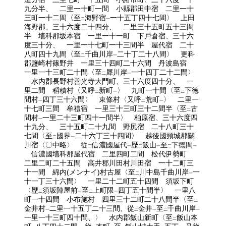
九分半、 二里一十町一間 小縣郡田中宿 二里一十
三町一十二間〈至
海野宿
一十五丁四十七間〉 上田
二
一
海野郡、三十六度二十四分、 二里三十五町五十三間
半 埴科郡坂本宿 一里一十一町 下戸倉宿、三十六
度三十分、 一里一十七町一十三間半 屋代宿 二十
八町四十九間〈至
千曲川岸
二十丁二十八間〉 更科
二
一
郡鹽崎村篠野井 一里三十四町二十六間 丹波島宿
一里一十三町二十間〈至
犀川岸
一十四丁二十二間〉
二
一
水内郡長野村善光寺大門町、三十六度四十分、 一
里二間 稻積村〈又呼
新町
〉 九町一十間〈至
下徳
二
一
二
間村
四丁三十六間〉 東條村〈又呼
荒町
〉 二里一
一
二
一
十七町三間 牟禮宿 一里三十三町三十二間半〈至
古
二
間村
一里二十三町四十一間半〉 柏原宿、三十六度四
一
十九分、 三十五町二十九間 野尻宿 二十八町三十
七間〈至
國界
二十六丁三十四間〉 越後國頸城郡關
二
一
川宿〈〇中略〉 從
信濃國屋代
歴
飯山
至
下徳間
二
一
二
一
二
一
信濃國埴科郡屋代宿 二里四町二間 松代伊勢町
二里二町二十五間 高井郡川田村川田宿 一十二町三
十一間 綿内(メンナイ)村古屋〈至
川中島千曲川岸
一
二
一
十一丁三十六間〉 一里二十二町五十四間 須坂下町
〈歴
須坂陣屋前
至
上町限
四丁五十間半〉 一里八
二
一
二
一
町一十四間 小布施村 四里三十二町二十八間半〈至
二
金井村
二里一十五丁二十三間、從
金井
至
千曲川岸
一
二
一
二
一
一里一十三町四十間、〉 水内郡飯山新町〈至
飯山本
二