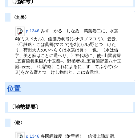
〔冠辭考〕
↑
〈九美〉
p.1346
みすゞかる しなゐ 萬葉卷二に、水篶
刈(ミスヾカル)、信濃乃眞弓(シナヌノマユミ)、云云、
〈〇註略〉こは眞篶(マスヾ)を刈(カル)野とつゞけた
り、荷田大人のいへらくは水篶は眞すゞ也、〈水は借
字、美と麻はことに通へり、〉神代紀に、使
山雷者採
三
五百箇眞坂樹八十玉籖
、野槌者採
五百箇野篶八十玉
二
一
二
籖
云云、〈〇註略〉これによるに、すゞてふ小竹(シ
一
ヌ)をかる野とつゞけし物也と、こは古意也、
↑
位置
↑
〔地勢提要〕
↑
〈乾〉
p.1346
各國經緯度〈附里程〉 信濃上諏訪宿、