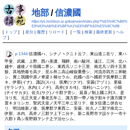
地部
/
信濃國
https://ys.nichibun.ac.jp/kojiruien/index.php?%E5%9C%B0%
E9%83%A8/%E4%BF%A1%E6%BF%83%E5%9C%8B
[
トップ
] [
差分
|
履歴
|
リロード
] [
一覧
|
検索
|
最終更新
|
ヘル
プ
]
p.1344
信濃國ハ、シナノヽクニト云フ、東山道ニ在リ、東ハ
甲斐、武藏、上野、西ハ美濃、飛騨、南ハ駿河、遠江、三河、北ハ
越中、越後ノ十箇國ニ界シ、東西凡ソ二十三里、南北凡ソ四十五里
餘、其地勢最モ高ク、至ル所ニ高山峻嶽重疊シ、河流亦四方ニ奔馳
シ、實ニ我國中原ノ脊梁ト稱セラル、此國ハ古ヘ國府ヲ筑摩郡ニ置
キ、伊那(イナ)、諏訪(スハ)、筑摩(ツクマ)、安曇(アヅミ)、更級
(サラシナ)、水内(ミノチ)、高井(タカヰ)、埴科(ハニシナ)、小縣
(チイサカタ)、佐久(サク)ノ十郡ヲ管シ、延喜ノ制上國ニ列ス、是
ヨリ先、元正天皇ノ養老五年ニ、諏方郡一帶ノ地ヲ割キテ諏方國ヲ
置キタリシガ、聖武天皇ノ天平三年ニ至リテ、復タ信濃ニ併合セ
リ、明治維新ノ後、筑摩郡ヲ東西ニ、安曇、佐久ノ二郡ヲ南北ニ、
伊那、水内、高井ノ三郡ヲ上下ニ分チ、新ニ長野市ヲ設ケテ一市十
六郡ト爲シ長野縣ヲシテ之ヲ治セシム、