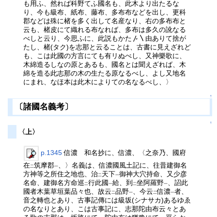
も用ふ、然れば科野てふ國名も、此木より出たるな
り、今も級布、紙布、藤布、多布布などを出し、更科
郡などは殊に楮を多く出して名産なり、右の多布布と
云も、楮皮にて織れる布なれば、多布は多久の訛なる
べしと云り、今思ふに、此説もかた〴〵由ありて捨が
たし、楮(タク)を志那と云ることは、古書に見えざれど
も、こは此國の方言にても有リぬべし、又神樂歌に、
木綿造るしなの原とあるも、國名とは聞えざれば、木
綿を造る此志那の木の生たる原なるべし、よし又地名
にまれ、なほ本は此木によりての名なるべし、〉
↑
〔諸國名義考〕
↑
〈上〉
p.1345
信濃 和名抄に、信濃、〈之奈乃、國府
在
筑摩郡
、〉名義は、信濃國風土記に、往昔建御名
二
一
方神等之所住之地也、治
天下
御神大穴持命、又少彦
二
一
名命、建御名方命巡
行此國
給、到
坐阿羅野
、詔此
二
一
二
一
國者木葉草垣葉品々也、故云
品野
、今云
信濃
者、
二
一
二
一
音之轉也とあり、古事記傳には級坂(シナサカ)あるゆゑ
の名なりとあり、こは古事記に、志那陀由布云々とあ