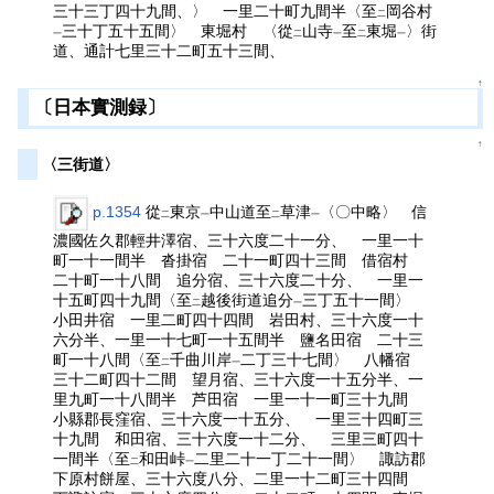
三十三丁四十九間、〉 一里二十町九間半〈至
岡谷村
二
三十丁五十五間〉 東堀村 〈從
山寺
至
東堀
〉街
一
二
一
二
一
道、通計七里三十二町五十三間、
↑
〔日本實測録〕
↑
〈三街道〉
p.1354
從
東京
中山道至
草津
〈〇中略〉 信
二
一
二
一
濃國佐久郡輕井澤宿、三十六度二十一分、 一里一十
町一十一間半 沓掛宿 二十一町四十三間 借宿村
二十町一十八間 追分宿、三十六度二十分、 一里一
十五町四十九間〈至
越後街道追分
三丁五十一間〉
二
一
小田井宿 一里二町四十四間 岩田村、三十六度一十
六分半、一里一十七町一十五間半 鹽名田宿 二十三
町一十八間〈至
千曲川岸
二丁三十七間〉 八幡宿
二
一
三十二町四十二間 望月宿、三十六度一十五分半、一
里九町一十八間半 芦田宿 一里一十一町三十九間
小縣郡長窪宿、三十六度一十五分、 一里三十四町三
十九間 和田宿、三十六度一十二分、 三里三町四十
一間半〈至
和田峠
二里二十一丁二十一間〉 諏訪郡
二
一
下原村餅屋、三十六度八分、二里一十二町三十四間