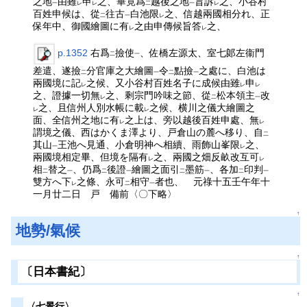
之地
由雖
申
之、畢竟爲
越後之地
旨訴
之、小谷村
一
レ
レ
二
一
レ
百姓申候は、從
往古
白池限
之、信越兩國相分れ、正
二
一
レ
保年中、御國繪圖に有
之由申傳候旨答
之、
レ
レ
p.1352
右爲
撿使
、佐橋左源太、室七郞左衞門
二
一
差遣、遂撿
分官庫之大繪圖
令
點撿
之處に、白池は
二
一
二
一
兩國境に記
之候、又小谷村百姓名子に成候由雖
申
レ
レ
レ
之、證據一切無
之、剩宗門吟味之節、從
松本領主
改
レ
二
一
之、且信州人別水帳に載
之候、横川之儀大繪圖之
レ
レ
面、全信州之地に有
之上は、旁以越後百姓申處、無
レ
レ
謂境之儀、西はかくま澤より、戸倉山の麓へ移り、自
二
其山
王池へ見通、小倉明神へ相續、雨飾山峯限
之、
一
レ
兩國境相定畢、但境を隔有
之、兩國之畑反畝改互可
レ
レ
相
替之
、仍爲
後證
繪圖之面引
墨筋
、各加
印判
二
一
二
一
二
一
二
一
雙方へ下
之條、永可
相守
者也、 元祿十五壬午年十
レ
二
一
一月廿二日 戸 備前〈〇下略〉
↑
地勢/氣候
↑
〔日本書紀〕
↑
〈七景行〉