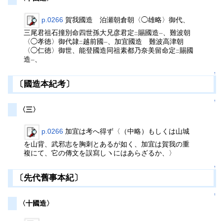
p.0266
賀我國造 泊瀬朝倉朝〈◯雄略〉御代、
三尾君祖石撞別命四世孫大兄彦君定
賜國造
、難波朝
二
一
〈◯孝徳〉御代隷
越前國
、加宜國造 難波高津朝
二
一
〈◯仁徳〉御世、能登國造同祖素都乃奈美留命定
賜國
二
造
、
一
↑
〔國造本紀考〕
↑
〈三〉
p.0266
加宜は考へ得ず〈（中略）もしくは山城
を山背、武邪志を胸刺とあるが如く、加宜は賀我の重
複にて、它の傳文を誤寫しヽにはあらざるか、〉
↑
〔先代舊事本紀〕
↑
〈十國造〉