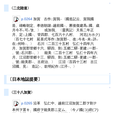
↑
〈二北陸道〉
p.0264
加賀 古作
賀我
〈國造記云、賀我國
二
一
造、雄略朝定、孝徳朝隷
越前國
、厥後復建爲
國、歳
二
一
レ
月今不
可
攷、〉 或加我、〈靈異記〉天長二年正
レ
レ
月、定
上國
、管四郡、七百六十八村、 河北(カホク)
二
一
〈百七十七村 延喜式等作
加賀郡
、改
今名
未
詳
二
一
二
一
レ
レ
在
何時
、〉 石川〈二百三十五村 弘仁十四年六
二
一
月、加賀郡管郷十六、驛四、割
五郷二驛
更建
一郡
二
一
二
一
、號
石川郡
、〉 能美〈二百十三村 弘仁十四年六
二
一
月、江沼郡管郷十三、驛四、割
五郷二驛
更建
一郡
二
一
二
一
、號
能美郡
、古府治、〉 江沼〈百四十三村 古江
二
一
沼國、見
造記
、欽明紀作
江渟
、〉
二
一
二
一
↑
〔日本地誌提要〕
↑
〈三十八加賀〉
p.0265
沿革 弘仁中、越前江沼加賀二郡ヲ割テ
本州ヲ置キ、國府ヲ能美郡ニ定ム、〈今ノ國(コ)府(フ)