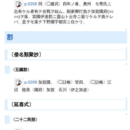
p.0268
同〈◯建武〉四年ノ春、奧州 モ尊氏ニ
志有ケル者有テ合戰ヲ始ム、顯家卿打負テ加賀國府(○○
○○)ヲ落、當國伊達郡ニ靈山ト云寺ニ籠リケルヲ責ケレ
バ、是ヲモ落テ下野國宇都宮ニ住ケリ、
↑
郡
↑
〔倭名類聚抄〕
↑
〈五國郡〉
p.0268
加賀國、〈◯註略〉管四、〈◯註略〉江
沼 能美〈國府〉加賀 石川〈伊之加波〉
↑
〔延喜式〕
↑
〈二十二民部〉