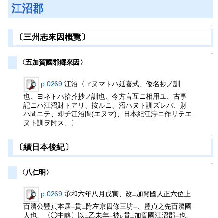
江沼郡
↑
〔三州志來因概覽〕
↑
〈五加賀國郡郷來因〉
p.0269
江沼〈ヱヌマトハ延喜式、倭名抄ノ訓
也、ヨネトハ拾芥抄ノ訓也、今方言互ニ相用ユ、古事
記ニハ江沼財トアリ、按ルニ、沼ハヌト訓ズレバ、財
ハ間ニテ、即チ江沼間(エヌマ)、日本紀江渟ニ作リテエ
ヌト訓ヲ附ス、〉
↑
〔續日本後紀〕
↑
〈八仁明〉
p.0269
承和六年八月戊寅、改
加賀國人正六位上
二
百濟公豐貞本居
貫
附左京四條三坊
、豐貞之先百濟國
一
二
一
人也、〈◯中略〉以
乙未年
被
貫
加賀國江沼郡
也、
二
一
レ
二
一