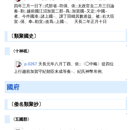
四年三月一日下
式部省
符偁、依
太政官去二月三日論
二
一
二
奏
割
越前國江沼加賀二郡
爲
加賀國
又定
中國
一
二
一
二
一
二
一
者、今件國准
諸上國
、課丁田疇其數差益、被
右大臣
二
一
二
宣
偁、奉
勅宜
改爲
上國
、 天長二年正月十日
一
レ
三
二
一
↑
〔類聚國史〕
↑
〈十神祇〉
p.0267
天長元年八月丁酉、依
〈◯中略〉從四位
二
上行越前加賀守紀朝臣末成等奏
、紀氏神幣帛例、
一
↑
國府
↑
〔倭名類聚抄〕
↑
〈五國郡〉