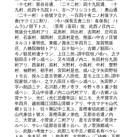
〈十七村〉那谷谷通、〈二十二村〉四十九院通、〈十
九村、此四十九院トハ、古ヘアリシコト也、〉奧山通
〈二十一村〉ト俗號ヲ立テ、一百四十有ニノ村落ヲ八
會(ヤクミ)ニ割リ、〈今ハ保長五會ニ分〉各保長( /ト
ムラ)ノ部下トス、〈景周（富田）按、此西ノ庄内ニ、
熊坂分七箇村アリ、花房村、同出村、吉岡村、庄司谷
村、石坂村、畑岡村、北原村是也、熊坂ハ中古ノ庄號
タルコト著明也、東鑑ノ壽永三年四月ニ、加賀熊坂
庄、八條院御領トアリ、以テ知ベシ、古郷ノ額田ハ、
今ノ額見村邊ナラン、上注ニ所
謂中院領ノ頃ハ、之ヲ
レ
額田庄ト呼シ成ベシ、又今潟通ノ内ニ、矢田村分九箇
村アリ、西泉村、原村、大野村、小島村、中村、豐野
村、袖野村、稻手村、宮田村是也、或ハ之ヲ矢田野領
トモ云、按ルニ是古管郷ノ八田也、是モ上注ニ所
謂中
レ
院家領ノ頃ハ、之ヲ八田庄ト唱ヘシ成ベシ、矢田野ノ
字ハ助語ニテ、石川郡ノ野ノ市ヲ、今野々市ト書ク類
成ベシ、又山中谷通ノ内ニ山代村アリ、是ハ古郷ノ山
背ナラン、光仁（光仁恐廢帝誤）紀ニモ、天平寶字六
年四月、越前國江沼郡山背郷トアリ、中古マデモ山代
郷ト云コト、往々雜記中ニ見ユ、富樫泰信此郷ニ據テ
山代泰信ト號ス、富樫高家ノ弟也、又那谷谷通ノ内
ニ、大菅波、小菅波ノ二村アリ、是モ古管郷ノ菅浪ナ
ルベシ、サレバ這那谷谷通ト云ハ、古ノ菅浪郷成ベ
シ、此餘ハ考撿ナシ、此郡ニモ中古ノ郷莊名有ベケレ
ドモ、失名可
惜、〉能美郡、古管郷ハ〈◯中略〉五郷