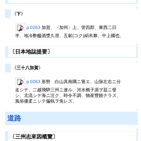
↑
〈下〉
p.0263
加賀、〈加州〉上、管四郡、東西二日
半、地冷酢醯酒漿久澄、五穀(コク)絹帛夥、中上國也、
↑
〔日本地誌提要〕
↑
〈三十八加賀〉
p.0263
形勢 白山其南隅ニ聳エ、山脉左右ニ分
走シテ、二越飛騨三州ニ連ル、河水概子源ヲ茲ニ發
シ、北流シテ海ニ注ク、時令不調、物産豐饒ナラズ、
風俗優柔ニシテ偏執ヲ免レズ、
↑
道路
↑
〔三州志來因概覽〕