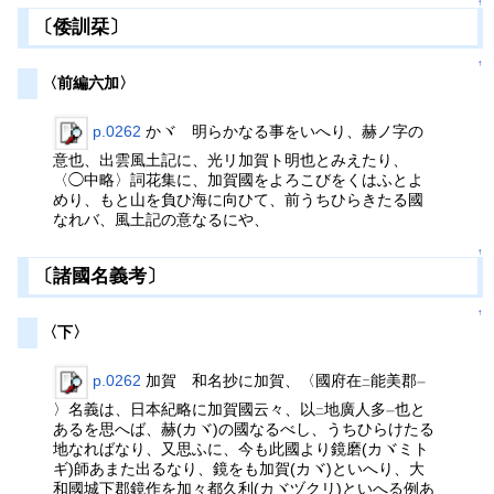
↑
〔倭訓栞〕
↑
〈前編六加〉
p.0262
かヾ 明らかなる事をいへり、赫ノ字の
意也、出雲風土記に、光リ加賀ト明也とみえたり、
〈◯中略〉詞花集に、加賀國をよろこびをくはふとよ
めり、もと山を負ひ海に向ひて、前うちひらきたる國
なれバ、風土記の意なるにや、
↑
〔諸國名義考〕
↑
〈下〉
p.0262
加賀 和名抄に加賀、〈國府在
能美郡
二
一
〉名義は、日本紀略に加賀國云々、以
地廣人多
也と
二
一
あるを思へば、赫(カヾ)の國なるべし、うちひらけたる
地なればなり、又思ふに、今も此國より鏡磨(カヾミト
ギ)師あまた出るなり、鏡をも加賀(カヾ)といへり、大
和國城下郡鏡作を加々都久利(カヾヅクリ)といへる例あ