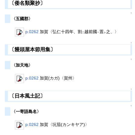
〔倭名類聚抄〕
↑
〈五國郡〉
p.0262
加賀〈弘仁十四年、割
越前國
置
之、〉
二
一
レ
↑
〔饅頭屋本節用集〕
↑
〈加天地〉
p.0262
加賀(カガ)〈賀州〉
↑
〔日本風土記〕
↑
〈一寄語島名〉
p.0262
加賀〈坃茄(カンキヤア)〉