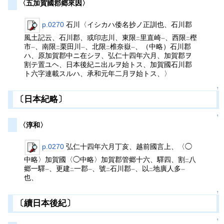
〈五加賀國郡郷來因〉
p.0270
石川〈イシカハ倭名抄ノ正訓也、石川郡
風土記云、石川郡、或印志川、東限
里直崎
、西限
樫
二
一
二
市
、南限
栗田川
、北限
椎奈嶽
、（中略）石川郡
一
二
一
二
一
ハ、原加賀郡中ニ在シヲ、弘仁十四年六月、加賀郡ヲ
割テ置ユヘ、日本後紀ニ出ルヲ始トス、加賀國石川郡
ト六字連載スルハ、承和元年二月ヲ始トス、〉
↑
〔日本紀略〕
↑
〈淳和〉
p.0270
弘仁十四年六月丁亥、越前國言上、〈◯
中略〉加賀國〈◯中略〉加賀郡管郷十六、驛四、割
八
二
郷一驛
、更建
一郡
、號
石川郡
、以
地廣人多
一
二
一
二
一
二
一
也、
↑
〔續日本後紀〕
↑