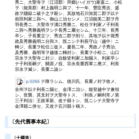
秀ニ、大聖寺ヲ〈江沼郡〉拜郷(ハイガウ)家嘉ニ、小松
ヲ〈能美郡〉村上義明ニ與フ、十一年、豐臣秀吉、盛
政ヲ賤嶽ニ破テ之ヲ殺シ、其故地石川加賀二郡ヲ以テ
前田利家ニ與ヘ、御山ニ治セシメ、江沼能美二郡ヲ丹
羽長秀ニ、大聖寺ヲ溝口秀勝ニ、松任ヲ利家ノ子利長
ニ與ヘ秀勝義明ヲシテ長秀ニ屬セシム、十三年、長秀
卒シ、子長重立ツ、秀吉二郡ヲ削リ、其地ヲ以テ堀秀
政及秀勝義明ニ分與ス、旣ニシテ利長守山〈越中〉ニ
轉ジ、長重ヲ松任ニ徙ス、慶長二年、秀政ノ子秀治、
及秀勝、義明等ヲ越後ニ轉封シ、長重ヲ小松ニ、山口
宗永ヲ大聖寺ニ封ジ、自餘皆利家ニ加賜ス、利家卒シ
テ子利長嗣グ、關原ノ役、宗永長重西軍ニ應ズ、利長
宗永ヲ滅シ、長重ニ諭シ
p.0266
テ降ラシム、徳川氏、長重ノ封ヲ收メ、
全州ヲ以テ利長ニ賜ヒ、金澤ニ治シ、能登越中ヲ兼領
シ、世襲、其支封ヲ大聖寺トス、〈利長ノ嗣利常ノ第
三子利治〉王政革新、改テ縣トシ、旣ニシテ大聖寺ヲ
金澤縣ニ併セ、又改テ石川縣ト稱ス、
↑
〔先代舊事本紀〕
↑
〈十國造〉