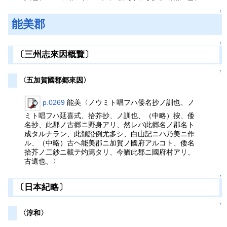
↑
能美郡
↑
〔三州志來因概覽〕
↑
〈五加賀國郡郷來因〉
p.0269
能美〈ノウミト唱フハ倭名抄ノ訓也、ノ
ミト唱フハ延喜式、拾芥抄、ノ訓也、（中略）按、倭
名抄、此郡ノ古郷ニ野身アリ、然レバ此郷名ノ郡名ト
成タルナラン、此類證例尤多シ、白山記ニハ乃美ニ作
ル、（中略）古ヘ能美郡ニ加賀ノ國府アルコト、倭名
拾芥ノ二鈔ニ載テ灼焉タリ、今猶此郡ニ國府村アリ、
古遺也、〉
↑
〔日本紀略〕
↑
〈淳和〉