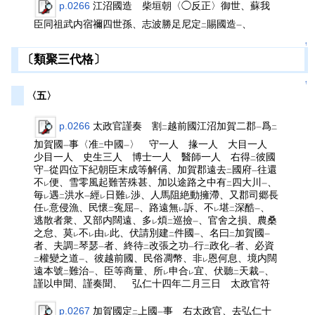
p.0266
江沼國造 柴垣朝〈◯反正〉御世、蘇我
臣同祖武内宿禰四世孫、志波勝足尼定
賜國造
、
二
一
↑
〔類聚三代格〕
↑
〈五〉
p.0266
太政官謹奏 割
越前國江沼加賀二郡
爲
二
一
二
加賀國
事〈准
中國
〉 守一人 掾一人 大目一人
一
二
一
少目一人 史生三人 博士一人 醫師一人 右得
彼國
二
守
從四位下紀朝臣末成等解偁、加賀郡遠去
國府
往還
一
二
一
不
便、雪零風起難苦殊甚、加以途路之中有
四大川
、
レ
二
一
毎
遇
洪水
經
日難
渉、人馬阻絶動擁滯、又郡司郷長
レ
二
一
レ
レ
任
意侵漁、民懷
寃屈
、路遠無
訴、不
堪
深酷
、
レ
二
一
レ
レ
二
一
逃散者衆、又部内闊遠、多
煩
巡撿
、官舍之損、農桑
レ
二
一
之怠、莫
不
由
此、伏請別建
件國
、名曰
加賀國
レ
レ
レ
二
一
二
一
者、夫調
琴瑟
者、終待
改張之功
行
政化
者、必資
二
一
二
一
二
一
權變之道
、彼越前國、民俗凋幣、非
恩何息、境内闊
二
一
レ
遠本號
難治
、臣等商量、所
申合
宜、伏聽
天裁
、
二
一
レ
レ
二
一
謹以申聞、謹奏聞、 弘仁十四年二月三日 太政官符
p.0267
加賀國定
上國
事 右太政官、去弘仁十
二
一