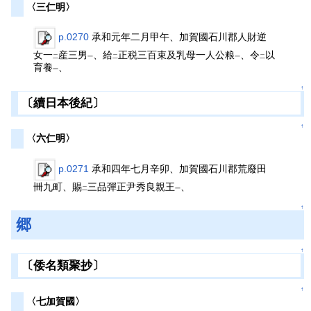
〈三仁明〉
p.0270
承和元年二月甲午、加賀國石川郡人財逆
女一
産三男
、給
正税三百束及乳母一人公粮
、令
以
二
一
二
一
二
育養
、
一
↑
〔續日本後紀〕
↑
〈六仁明〉
p.0271
承和四年七月辛卯、加賀國石川郡荒廢田
卌九町、賜
三品彈正尹秀良親王
、
二
一
↑
郷
↑
〔倭名類聚抄〕
↑
〈七加賀國〉