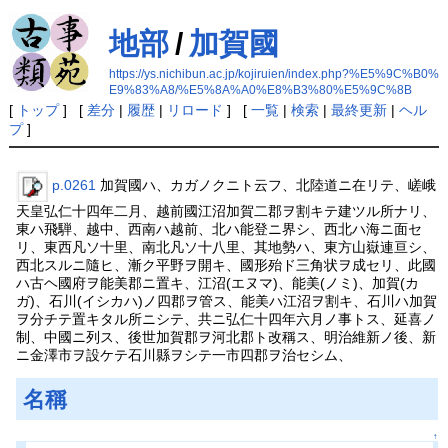
地部
/
加賀國
https://ys.nichibun.ac.jp/kojiruien/index.php?%E5%9C%B0%
E9%83%A8/%E5%8A%A0%E8%B3%80%E5%9C%8B
[
トップ
] [
差分
|
履歴
|
リロード
] [
一覧
|
検索
|
最終更新
|
ヘル
プ
]
p.0261
加賀國ハ、カガノクニト云フ、北陸道ニ在リテ、嵯峨
天皇弘仁十四年二月、越前國江沼加賀二郡ヲ割キテ建ツル所ナリ、
東ハ飛騨、越中、西南ハ越前、北ハ能登ニ界シ、西北ハ海ニ面セ
リ、東西凡ソ十里、南北凡ソ十八里、其地勢ハ、東方山嶽連亘シ、
西北スルニ隨ヒ、漸ク平野ヲ開キ、國形殆ド三角状ヲ成セリ、此國
ハ古ヘ國府ヲ能美郡ニ置キ、江沼(エヌマ)、能美(ノミ)、加賀(カ
ガ)、石川(イシカハ)ノ四郡ヲ管ス、能美ハ江沼ヲ割キ、石川ハ加賀
ヲ分チテ置キタル所ニシテ、共ニ弘仁十四年六月ノ事トス、延喜ノ
制、中國ニ列ス、後世加賀郡ヲ河北郡ト改稱ス、明治維新ノ後、新
ニ金澤市ヲ設ケテ石川縣ヲシテ一市四郡ヲ治セシム、
名稱
↑