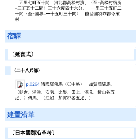
五里七町五十間 河北郡高松村濱、〈至
高松村宿所
二
三町五十二間〉三十六度四十六分、 一里三十五町二
一
十間〈至
國界
一十五町三十間〉 能登國羽咋郡今濱
二
一
村
↑
宿驛
↑
〔延喜式〕
↑
〈二十八兵部〉
p.0264
諸國驛傳馬〈◯中略〉 加賀國驛馬、
〈朝倉、湖津、安宅、比樂、田上、深見、横山各五
疋、〉傳馬、〈江沼、加賀郡各五疋、〉
↑
建置沿革
↑
〔日本國郡沿革考〕