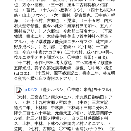
レ
也、方今ハ徳橋、〈三十村、按ルニ古郷得橋ノ俗謬
也、〉苗代、〈十六村〉板津(イタツ)、〈四十七村◯中
略〉山上(ノウヘ)、〈六十四村、是古郷也、◯中略〉輕
海、〈五十五村、古郷也、〉粟津、〈三十五村、内六
村大聖寺領也、但今ハ此外ニ無家村ヲモ加ヘ、五六ノ
新村名アリ、〉ノ六郷也、今此郡ニ莊名ナシ、〈平家
物語、壽永二年、木曾義仲能美庄ヲ菅生神社ヘ寄進ト
アルハ、今ノ礪波郡ノ能美郷ニテハ有マジ、此古郷ノ
野身成ベシ、〉石川郡、古管郷ハ〈◯中略〉十二郷
也、今方ハ中奧(ナカヲキ)〈二十六村、或ハ作
中興
、
二
一
按ルニ奥字オキト訓ズベシ、◯中略〉豊田(トヨタ)、
〈十二村、今作
戸板
者大謬也、古ヘ富樫氏ノ族豐田
二
一
五郞光成、其子次郞光廣等此郷ニ據也、◯中略〉横江
(ヨコエ)、〈十五村、源平盛衰記ニ、壽永二年、林光明
金劍宮ヘ横江庄ヲ寄附ストアリ、〉
p.0272
〈是ナルベシ、◯中略〉米丸(ヨ子マル)、
〈六村、三宮古記ノ康永中ニハ、米丸保日御供田トア
リ、〉林〈十九村古郷ノ拜師也、（中略）三宮古記、
徳治二年、上林郷、中林郷、下林郷ト三郷ニ分出ス、
降テ二百七八十年後、元龜天正ノ頃ハ、賊魁善四郞ナ
ル者、此三ノ林郷ヲ押領シテ、自ラ三林善四郞ト稱
ス、上林、中林、下林今ハ林郷内ノ村ノ名ニアリ、〉
笠間、〈七村、古郷也、◯中略〉金浦(カナウラ)、〈五