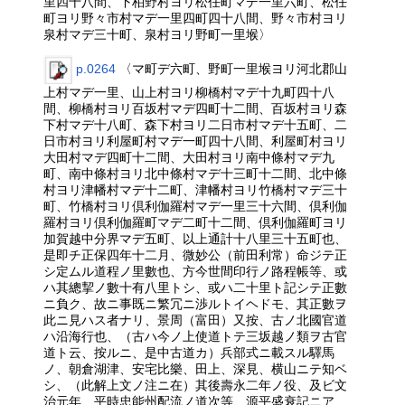
里四十八間、下柏野村ヨリ松任町マデ一里六町、松任
町ヨリ野々市村マデ一里四町四十八間、野々市村ヨリ
泉村マデ三十町、泉村ヨリ野町一里堠〉
p.0264
〈マ町デ六町、野町一里堠ヨリ河北郡山
上村マデ一里、山上村ヨリ柳橋村マデ十九町四十八
間、柳橋村ヨリ百坂村マデ四町十二間、百坂村ヨリ森
下村マデ十八町、森下村ヨリ二日市村マデ十五町、二
日市村ヨリ利屋町村マデ一町四十八間、利屋町村ヨリ
大田村マデ四町十二間、大田村ヨリ南中條村マデ九
町、南中條村ヨリ北中條村マデ十三町十二間、北中條
村ヨリ津幡村マデ十二町、津幡村ヨリ竹橋村マデ三十
町、竹橋村ヨリ倶利伽羅村マデ一里三十六間、倶利伽
羅村ヨリ倶利伽羅町マデ二町十二間、倶利伽羅町ヨリ
加賀越中分界マデ五町、以上通計十八里三十五町也、
是即チ正保四年十二月、微妙公（前田利常）命ジテ正
シ定ムル道程ノ里數也、方今世間印行ノ路程帳等、或
ハ其總挈ノ數十有八里トシ、或ハ二十里ト記シテ正數
ニ負ク、故ニ事既ニ繁冗ニ渉ルトイヘドモ、其正數ヲ
此ニ見ハス者ナリ、景周（富田）又按、古ノ北國官道
ハ沿海行也、（古ハ今ノ上使道トテ三坂越ノ類ヲ古官
道ト云、按ルニ、是中古道カ）兵部式ニ載スル驛馬
ノ、朝倉湖津、安宅比樂、田上、深見、横山ニテ知ベ
シ、（此解上文ノ注ニ在）其後壽永二年ノ役、及ビ文
治元年、平時忠能州配流ノ道次等、源平盛衰記ニア