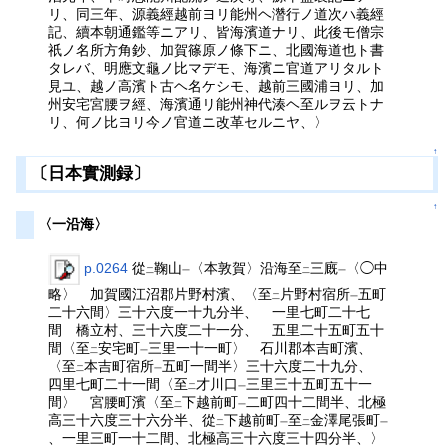
リ、同三年、源義經越前ヨリ能州ヘ濳行ノ道次ハ義經
記、續本朝通鑑等ニアリ、皆海濱道ナリ、此後モ僧宗
祇ノ名所方角鈔、加賀篠原ノ條下ニ、北國海道也ト書
タレバ、明應文龜ノ比マデモ、海濱ニ官道アリタルト
見ユ、越ノ高濱ト古ヘ名ケシモ、越前三國浦ヨリ、加
州安宅宮腰ヲ經、海濱通リ能州神代湊ヘ至ルヲ云トナ
リ、何ノ比ヨリ今ノ官道ニ改革セルニヤ、〉
↑
〔日本實測録〕
↑
〈一沿海〉
p.0264
從
鞠山
〈本敦賀〉沿海至
三廐
〈◯中
二
一
二
一
略〉 加賀國江沼郡片野村濱、〈至
片野村宿所
五町
二
一
二十六間〉三十六度一十九分半、 一里七町二十七
間 橋立村、三十六度二十一分、 五里二十五町五十
間〈至
安宅町
三里一十一町〉 石川郡本吉町濱、
二
一
〈至
本吉町宿所
五町一間半〉三十六度二十九分、
二
一
四里七町二十一間〈至
才川口
三里三十五町五十一
二
一
間〉 宮腰町濱〈至
下越前町
二町四十二間半、北極
二
一
高三十六度三十六分半、從
下越前町
至
金澤尾張町
二
一
二
一
、一里三町一十二間、北極高三十六度三十四分半、〉