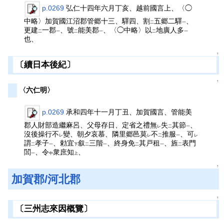
p.0269
弘仁十四年六月丁亥、越前國言上、〈◯
中略〉加賀國江沼郡管郷十三、驛四、割
五郷二驛
、
二
一
更建
一郡
、號
能美郡
、〈◯中略〉以
地廣人多
二
一
二
一
二
一
也、
↑
〔續日本後紀〕
↑
〈六仁明〉
p.0269
承和四年十一月丁丑、加賀國言、管能美
郡人財部造繼麻呂、父母存日、定省之禮無
失
其節
、
レ
二
一
沒後操行不
變、朝夕哀慕、隣里郷邑莫
不
推服
、可
レ
レ
二
一
レ
謂
孝子
、勅宜
叙
三階
、終身免
其戸租
、旌
表門
二
一
下
二
一
二
一
二
閭
、令
衆庶知
、
一
中
上
↑
加賀郡/河北郡
↑
〔三州志來因概覽〕