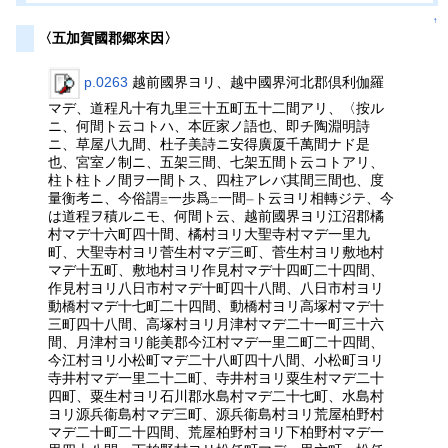
↑
〈五加賀國郡郷來因〉
p.0263
越前國界ヨリ、越中國界河北郡倶利伽羅
マデ、道程凡十有九里三十五町五十二間アリ、〈按ル
ニ、何間ト云コトハ、本匠家ノ語也、即チ陶淵明詩
ニ、草屋八九間、杜子美詩ニ安得廣厦千萬間ナド是
也、宮室ノ制ニ、五架三間、七架五間ト云コトアリ、
柱ト柱トノ間ヲ一間トス、四柱アレバ其間三間也、度
量衡考ニ、今俗謂
一歩爲
一間
ト云ヨリ相轉ジテ、今
三
二
一
は道程ヲ積ルニモ、何間ト云、越前國界ヨリ江沼郡橘
村マデ十六町四十間、橘村ヨリ大聖寺村マデ一里九
町、大聖寺村ヨリ菅生村マデ三町、菅生村ヨリ敷地村
マデ十五町、敷地村ヨリ作見村マデ十四町二十四間、
作見村ヨリ八日市村マデ十町四十八間、八日市村ヨリ
動橋村マデ十七町二十四間、動橋村ヨリ高塚村マデ十
三町四十八間、高塚村ヨリ月津村マデ二十一町三十六
間、月津村ヨリ能美郡今江村マデ一里二町二十四間、
今江村ヨリ小松町マデ二十八町四十八間、小松町ヨリ
寺井村マデ一里二十二町、寺井村ヨリ粟生村マデ二十
四町、粟生村ヨリ石川郡水島村マデ二十七町、水島村
ヨリ源兵衞島村マデ三町、源兵衞島村ヨリ荒屋柏野村
マデ二十町二十四間、荒屋柏野村ヨリ下柏野村マデ一