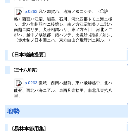
p.0263
凡ソ加賀ハ、邊海ノ國ニシテ、〈◯註
略〉西面ハ江沼、能美、石川、河北四郡トモニ海ニ極
リ、北ハ能州羽咋ニ接壤シ、南ノ方江沼能美ノ二郡ハ
南越ニ隣リテ、犬牙相錯ハリ、東ノ方石川、河北ノ二
郡ハ、越中ノ礪波郡ニ錯ハツテ、比境所
謂繡ノ如シ、
レ
〈赤水制ノ日本圖ニハ、東方白山介飛騨州ニ鄰ル、〉
↑
〔日本地誌提要〕
↑
〈三十八加賀〉
p.0263
疆域 西南ハ越前、東ハ飛騨越中、北ハ
能登、西北ハ海ニ至ル、東西凡壹拾里、南北凡壹拾八
里、
↑
地勢
↑
〔易林本節用集〕