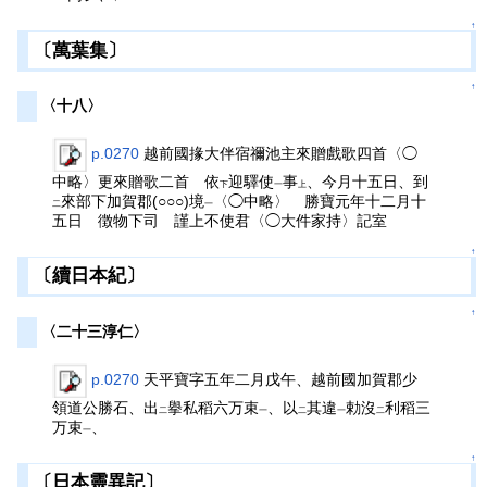
↑
〔萬葉集〕
↑
〈十八〉
p.0270
越前國掾大伴宿禰池主來贈戲歌四首〈◯
中略〉更來贈歌二首 依
迎驛使
事
、今月十五日、到
下
一
上
來部下加賀郡(○○○)境
〈◯中略〉 勝寶元年十二月十
二
一
五日 徴物下司 謹上不使君〈◯大件家持〉記室
↑
〔續日本紀〕
↑
〈二十三淳仁〉
p.0270
天平寶字五年二月戊午、越前國加賀郡少
領道公勝石、出
擧私稻六万束
、以
其違
勅沒
利稻三
二
一
二
一
二
万束
、
一
↑
〔日本靈異記〕