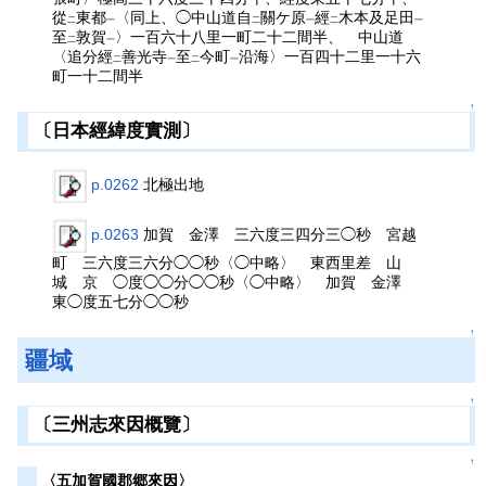
從
東都
〈同上、◯中山道自
關ケ原
經
木本及足田
二
一
二
一
二
一
至
敦賀
〉一百六十八里一町二十二間半、 中山道
二
一
〈追分經
善光寺
至
今町
沿海〉一百四十二里一十六
二
一
二
一
町一十二間半
↑
〔日本經緯度實測〕
p.0262
北極出地
p.0263
加賀 金澤 三六度三四分三◯秒 宮越
町 三六度三六分◯◯秒〈◯中略〉 東西里差 山
城 京 ◯度◯◯分◯◯秒〈◯中略〉 加賀 金澤
東◯度五七分◯◯秒
↑
疆域
↑
〔三州志來因概覽〕
↑
〈五加賀國郡郷來因〉