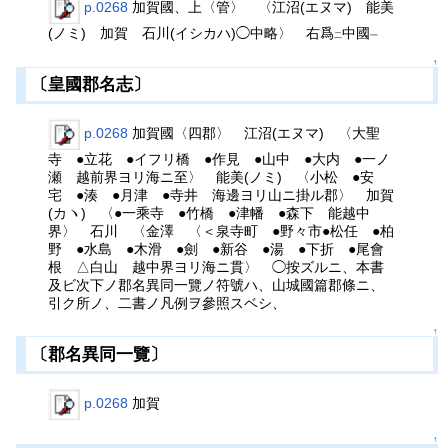
p.0268
加賀國、上〈管〉 〈江沼(エヌマ) 能美
(ノミ) 加賀 石川(イシカハ)◯中略〉 右爲
中國
二
一
↑
〔皇國郡名志〕
p.0268
加賀國〈四郡〉 江沼(エヌマ) 〈大聖
寺 ●立花 ●イフリ橋 ●作見 ●山中 ●大内 ●一ノ
瀬 越前界ヨリ海ニ至〉 能美(ノミ) 〈小松 ●安
宅 ●湊 ●月津 ●寺井 海邊ヨリ山ニ掛ル郡〉 加賀
(カヽ) 〈●一乘寺 ●竹橋 ●津幡 ●森下 能越中
界〉 石川 〈金澤 〈＜泉寺町 ●野々市●松任 ●柏
野 ●水島 ●木滑 ●劍 ●新谷 ●湯 ●下折 ●尾會
根 △白山 越中界ヨリ海ニ貫〉 ◯按ズルニ、本書
及ビ次下ノ郡名異同一覽ノ符號ハ、山城國篇郡條ニ、
引ク所ノ、二書ノ凡例ヲ參照スベシ、
↑
〔郡名異同一覽〕
p.0268
加賀
↑