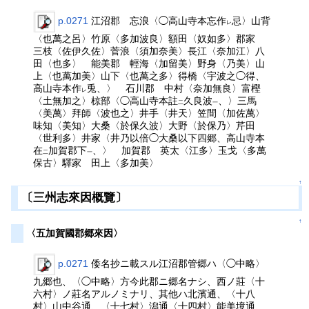
p.0271
江沼郡 忘浪〈◯高山寺本忘作
忌〉山背
レ
〈也萬之呂〉竹原〈多加波良〉額田〈奴如多〉郡家
三枝〈佐伊久佐〉菅浪〈須加奈美〉長江〈奈加江〉八
田〈也多〉 能美郡 輕海〈加留美〉野身〈乃美〉山
上〈也萬加美〉山下〈也萬之多〉得橋〈宇波之◯得、
高山寺本作
兎、〉 石川郡 中村〈奈加無良〉富樫
レ
〈土無加之〉椋部〈◯高山寺本註
久良波
、〉三馬
二
一
〈美萬〉拜師〈波也之〉井手〈井天〉笠間〈加佐萬〉
味知〈美知〉大桑〈於保久波〉大野〈於保乃〉芹田
〈世利多〉井家〈井乃以倍◯大桑以下四郷、高山寺本
在
加賀郡下
、〉 加賀郡 英太〈江多〉玉戈〈多萬
二
一
保古〉驛家 田上〈多加美〉
↑
〔三州志來因概覽〕
↑
〈五加賀國郡郷來因〉
p.0271
倭名抄ニ載スル江沼郡管郷ハ〈◯中略〉
九郷也、〈◯中略〉方今此郡ニ郷名ナシ、西ノ莊〈十
六村〉ノ莊名アルノミナリ、其他ハ北濱通、〈十八
村〉山中谷通、〈十七村〉潟通〈十四村〉能美境通、