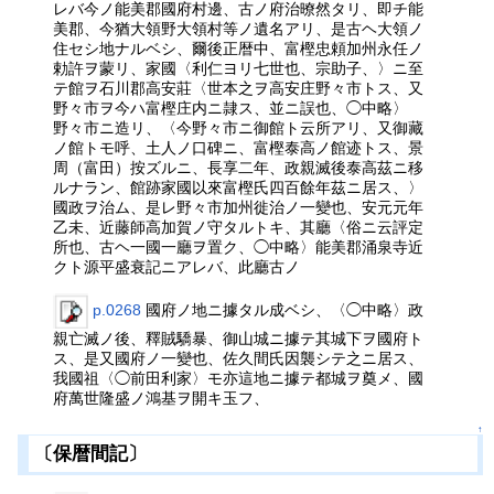
レバ今ノ能美郡國府村邊、古ノ府治暸然タリ、即チ能
美郡、今猶大領野大領村等ノ遺名アリ、是古ヘ大領ノ
住セシ地ナルベシ、爾後正暦中、富樫忠頼加州永任ノ
勅許ヲ蒙リ、家國〈利仁ヨリ七世也、宗助子、〉ニ至
テ館ヲ石川郡高安莊〈世本之ヲ高安庄野々市トス、又
野々市ヲ今ハ富樫庄内ニ隷ス、並ニ誤也、◯中略〉
野々市ニ造リ、〈今野々市ニ御館ト云所アリ、又御藏
ノ館トモ呼、土人ノ口碑ニ、富樫泰高ノ館迹トス、景
周（富田）按ズルニ、長享二年、政親滅後泰高茲ニ移
ルナラン、館跡家國以來富樫氏四百餘年茲ニ居ス、〉
國政ヲ治ム、是レ野々市加州徙治ノ一變也、安元元年
乙未、近藤師高加賀ノ守タルトキ、其廳〈俗ニ云評定
所也、古ヘ一國一廳ヲ置ク、◯中略〉能美郡涌泉寺近
クト源平盛衰記ニアレバ、此廳古ノ
p.0268
國府ノ地ニ據タル成ベシ、〈◯中略〉政
親亡滅ノ後、釋賊驕暴、御山城ニ據テ其城下ヲ國府ト
ス、是又國府ノ一變也、佐久間氏因襲シテ之ニ居ス、
我國祖〈◯前田利家〉モ亦這地ニ據テ都城ヲ奠メ、國
府萬世隆盛ノ鴻基ヲ開キ玉フ、
↑
〔保暦間記〕