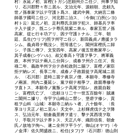
村〉永延ノ初、富樫(トガシ)忠頼州介ニ任ジ、州事ヲ知
リ、石川郡野々市ニ居ル、文治元年、源頼朝、忠頼九
世ノ孫泰家ヲ以テ守護ト爲ス、建武中興、大納言二條
師基ヲ國司ニ任ジ、河北郡ニ治ス、〈今御(ゴ)所(シヨ)
村ト云〉延元ノ初、足利尊氏京師ヲ犯ス、師基兵ヲ率
テ入テ援ク、旣ニシテ尊氏筑紫ニ奔ル、泰家五世ノ孫
高家、從ヒ行キ功アリ、因テ守護トナル、三年、朝
廷、瓜生(ウリフ)照ヲ州守ニ任ジ、新田義貞ノ應援タラ
シム、義貞尋テ戰沒シ、照等逃亡シ、闔州富樫氏ニ歸
シ、子孫ニ傳フ、文安四年、高家ノ後五世教家卒シ、
其子成春(シゲハル)、叔父泰高ト守護ヲ爭フ、將軍義
政、本州ヲ以テ兩人ニ分與シ、成春ヲ州介ニ任ズ、長
祿二年、義政半州ヲ分テ赤松政則ニ賜フ、富樫ノ家臣
拒デ納レズ、長享二年、成春ノ子政親徙ヲ高尾城ニ居
ル、〈石川郡〉是時ニ當テ眞宗ノ僧、本願寺、專修寺
ノ兩派、州内ニ蔓延シ、黨ヲ樹テ相爭フ、政親專修寺
ヲ直トス、本願寺ノ黨叛シテ高尾ヲ陷レ、政親自殺
シ、富樫氏亡ブ、〈忠頼ヨリ二十一世五百餘年〉賊遂
ニ闔州ニ據リ、寺宇ヲ山崎山ニ營シ、堡砦ヲ修シ、貢
租ヲ山科〈山城〉本願寺ニ納ルヽ者、八十餘年、〈長
享ヨリ天正ノ初ニ至ル〉天文中、上杉輝虎伐テ之ヲ降
ス、弘治元年、朝倉義景將ヲ遣リ、擊テ其西境ヲ取
リ、手取川ヲ以テ界トス、天正八年、織田信長、朝倉
氏ノ故地ヲ徇へ、遂ニ全州ヲ平ラゲ、御山(オヤマ)〈今
ノ金澤〉佐久間盛政ニ、松任(タフ)ヲ〈石川郡〉徳山則