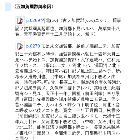
↑
〈五加賀國郡郷來因〉
p.0269
河北(○○)〈古ノ加賀郡(○○○)ニシテ、舊事
記ノ賀我國其起原也、加賀郡ト見ハルハ、萬葉集十八
卷、天平勝寶元年十二月ヲ始トス、然ド〉
p.0270
モ是未ダ加賀郡、越前ノ屬郡ニテ、加賀
郡ニ十六郷有シ時也、加賀建國後ハ弘仁十四年六月ニ
見ハルヲ始トス、加賀國加賀郡ト六字連載ハ、仁和元
年ヲ始トス、〈事出
上文
〉河北トハ、澤田河ノ北ト
二
一
云名義成ベシ、澤田河ハ石川郡ノ風上記ニ見ヘテ、所
レ
考今ノ淺野川也、（中略）加賀郡ヲ河北ト改名ノ由
來、時代共不
可
攷、長享二年、賊魁河合宣久等河北
レ
レ
郡ノ賊衆ヲ集メ、久保堡ニ據トアレバ、其頃既ニ此唱
號有シト見ユ、天正十一年、國祖（前田利家）ヨリ景
周（富田）先祖景政ヘ賜ル益俸ノ眞翰ニモ見ユ、但シ
昔ハ國語ニテ、カハキタト呼シコト明了也、河北ト音
ニ呼改シハ後ノコト也、寛文十一年五月四日、松雲公
（前田綱紀）加賀郡ノ古名ニ復シ玉ヘドモ、元祿十三
年八月廿日、又河北郡ト改名也、（中略）又石川河北
ヲ北二郡、能美江沼ヲ南兩郡ト呼コト、長享以來賊將
ノ書札中ニ屢見ユ、今能州ニ於テ、口郡奥郡ト稱スル
ニ同ジ、〉