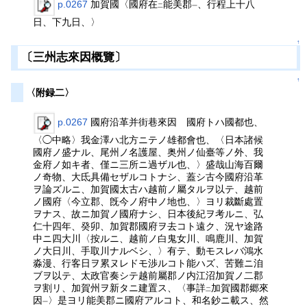
p.0267
加賀國〈國府在
能美郡
、行程上十八
二
一
日、下九日、〉
↑
〔三州志來因概覽〕
↑
〈附録二〉
p.0267
國府沿革并街巷來因 國府トハ國都也、
〈◯中略〉我金澤ハ北方ニテノ雄都會也、〈日本諸候
國府ノ盛ナル、尾州ノ名護屋、奥州ノ仙臺等ノ外、我
金府ノ如キ者、僅ニ三所ニ過ザル也、〉盛哉山海百爾
ノ奇物、大氐具備セザルコトナシ、蓋シ古今國府沿革
ヲ論ズルニ、加賀國太古ハ越前ノ屬タルヲ以テ、越前
ノ國府〈今立郡、旣今ノ府中ノ地也、〉ヨリ裁斷處置
ヲナス、故ニ加賀ノ國府ナシ、日本後紀ヲ考ルニ、弘
仁十四年、癸卯、加賀郡國府ヲ去コト遠ク、況ヤ途路
中ニ四大川〈按ルニ、越前ノ白鬼女川、鳴鹿川、加賀
ノ大日川、手取川ナルベシ、〉有テ、動モスレバ鴻水
淼漫、行客日ヲ累ヌレドモ渉ルコト能ハズ、苦難ニ洎
ブヲ以テ、太政官奏シテ越前屬郡ノ内江沼加賀ノ二郡
ヲ割リ、加賀州ヲ新タニ建置ス、〈事詳
加賀國郡郷來
二
因
〉是ヨリ能美郡ニ國府アルコト、和名鈔ニ載ス、然
一