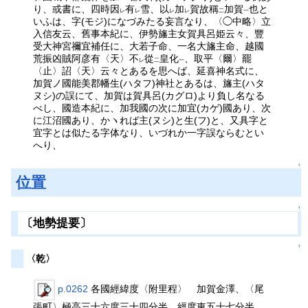
り、或書に、四時因
有
雪、以
加
賀故稱
加賀
也と
レ
レ
レ
レ
二
一
いふは、字(モジ)になづみたる妄言なり、〈◯中略〉立
入信友云、舊事本紀に、伊勢旛主女賀具呂姫云々、豐
受大神宮禰宜補任に、大若子命、一名大旛主命、越國
荒振凶賊阿彦有〈天〉不
從
皇化
、取平〈爾〉罷
レ
二
一
〈止〉詔〈天〉云々とあるを思へば、延喜神名式に、
加賀ノ國能美郡幡生(ハタフ)神社とあるは、旛主(ハタ
ヌシ)の誤にて、加賀は賀具呂(カグロ)より負し名なる
べし、國造本紀に、加我國の次に加宜(カゲ)國あり、次
に江沼國あり、かヽれば主(ヌシ)と生(フ)と、又具字と
宜字とは似たる字体なり、いづれか一字誤ならむとい
へり、
↑
位置
↑
〔地勢提要〕
↑
〈乾〉
p.0262
各國經緯度〈附里程〉 加賀金澤、〈尾
張町〉極高三十六度三十四分半、經度東五十七分半、