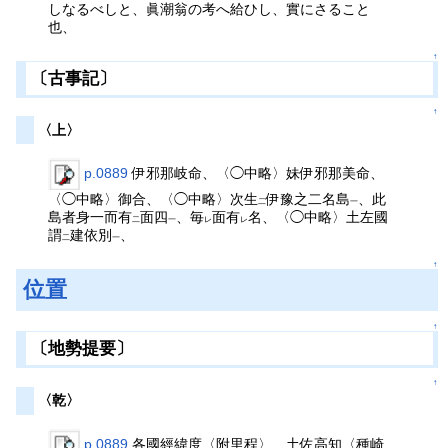
しなるべしと、眞潮翁の考へ給ひし、實にさること
也、
↑
〔古事記〕
↑
〈上〉
p.0889
伊邪那岐命、〈◯中略〉妹伊邪那美命、
〈◯中略〉御合、〈◯中略〉次生
伊豫之二名島
、此
二
一
島者身一而有
面四
、毎
面有
名、〈◯中略〉土左國
二
一
レ
レ
謂
建依別
、
二
一
↑
位置
↑
〔地勢提要〕
↑
〈乾〉
p.0889
各國經緯度〈附里程〉 土佐高知〈種崎