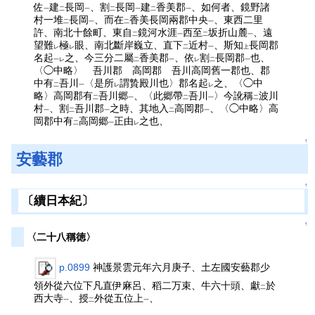
佐
建
長岡
、割
長岡
建
香美郡
、如何者、鏡野諸
一
二
一
二
一
二
一
村一堆
長岡
、而在
香美長岡兩郡中央
、東西二里
二
一
二
一
許、南北十餘町、東自
鏡河水涯
西至
坂折山麓
、遠
二
一
二
一
望難
極
眼、南北斷岸巍立、直下
近村
、斯知
長岡郡
レ
レ
二
一
上
名起
之、今三分二屬
香美郡
、依
割
長岡郡
也、
一レ
二
一
レ
二
一
〈◯中略〉 吾川郡 高岡郡 吾川高岡舊一郡也、郡
中有
吾川
〈是所
謂贄殿川也〉郡名起
之、〈◯中
二
一
レ
レ
略〉高岡郡有
吾川郷
、〈此郷帶
吾川
〉今訛稱
波川
二
一
二
一
二
村
、割
吾川郡
之時、其地入
高岡郡
、〈◯中略〉高
一
二
一
二
一
岡郡中有
高岡郷
正由
之也、
二
一
レ
↑
安藝郡
↑
〔續日本紀〕
↑
〈二十八稱徳〉
p.0899
神護景雲元年六月庚子、土左國安藝郡少
領外從六位下凡直伊麻呂、稻二万束、牛六十頭、獻
於
二
西大寺
、授
外從五位上
、
一
二
一