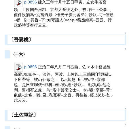
p.0896
建久三年十月十五日甲寅、左女牛若宮
領、土佐國吾河郡、京都大番役之外、被
停
止公事
、
レ
二
一
但件役猶爲
別當秀嚴〈惟光子廣元舍弟〉沙汰
可
催勤
二
一
二
者、以
其旨
下
知守護人(○○○)中務丞經高
云云、行
一
二
一
二
一
政盛時等奉行云云、
↑
〔吾妻鏡〕
↑
〈十六〉
p.0896
正治二年八月二日乙酉、佐々木中務丞經
高蒙
御氣色
、淡路、阿波、土佐以上三箇國守護職以
二
一
下所帶等、被
召
放之
、以
其趣
所
被
申
京都
レ
二
一
二
一
レ
レ
二
一
也、是日來聊依
罪科
雖
被
經
沙汰
、勳功異
他之
二
一
レ
レ
二
一
レ
間、暫相宥之處、爲
洛中警衞之士
、令
騷
京都
背
二
一
レ
二
一
二
叡慮
之條、難
及
私寛宥
之旨、再往被
經
沙汰
如
一
レ
二
一
レ
二
一
レ
此云云、
↑
〔土佐軍記〕
↑