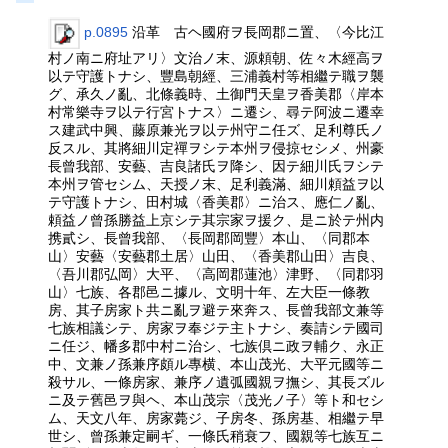
p.0895
沿革 古ヘ國府ヲ長岡郡ニ置、〈今比江
村ノ南ニ府址アリ〉文治ノ末、源頼朝、佐々木經高ヲ
以テ守護トナシ、豐島朝經、三浦義村等相繼テ職ヲ襲
グ、承久ノ亂、北條義時、土御門天皇ヲ香美郡〈岸本
村常樂寺ヲ以テ行宮トナス〉ニ遷シ、尋テ阿波ニ遷幸
ス建武中興、藤原兼光ヲ以テ州守ニ任ズ、足利尊氏ノ
反スル、其將細川定禪ヲシテ本州ヲ侵掠セシメ、州豪
長曾我部、安藝、吉良諸氏ヲ降シ、因テ細川氏ヲシテ
本州ヲ管セシム、天授ノ末、足利義滿、細川頼益ヲ以
テ守護トナシ、田村城〈香美郡〉ニ治ス、應仁ノ亂、
頼益ノ曾孫勝益上京シテ其宗家ヲ援ク、是ニ於テ州内
携貳シ、長曾我部、〈長岡郡岡豐〉本山、〈同郡本
山〉安藝〈安藝郡土居〉山田、〈香美郡山田〉吉良、
〈吾川郡弘岡〉大平、〈高岡郡蓮池〉津野、〈同郡羽
山〉七族、各郡邑ニ據ル、文明十年、左大臣一條教
房、其子房家ト共ニ亂ヲ避テ來奔ス、長曾我部文兼等
七族相議シテ、房家ヲ奉ジテ主トナシ、奏請シテ國司
ニ任ジ、幡多郡中村ニ治シ、七族倶ニ政ヲ輔ク、永正
中、文兼ノ孫兼序頗ル專横、本山茂光、大平元國等ニ
殺サル、一條房家、兼序ノ遺弧國親ヲ撫シ、其長ズル
ニ及テ舊邑ヲ與ヘ、本山茂宗〈茂光ノ子〉等ト和セシ
ム、天文八年、房家薨ジ、子房冬、孫房基、相繼テ早
世シ、曾孫兼定嗣ギ、一條氏稍衰フ、國親等七族互ニ