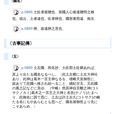
〈國名〉
p.0888
土佐者俊聰也、當國人心俊速聰明之稱
也、或云、土者遠也、佐者狹也、國形東西遠、南北
p.0889
狹、故遠狹之意也、
↑
〔古事記傳〕
↑
〈五〉
p.0889
土左國、和名抄、土佐郡土佐郷あれば、
其より出たる國名なるべし、〈此土左郷に土左大神社
あり、此神は葛木一言主神なるを、雄略天皇御世に、
故ありて此國へ移され給へること、續紀廿五、又此國
の風土記などに見ゆ、（中略）然其神自言離之神(コト
サクノカミ)葛木之一言主之大神と名告(ナノリ)たまへ
り、此御名に因て思に、土左は許土左久(コトサク)の略
たる名にもやあらむとも思へど、國名彼御世より先に
こそあらめ、〉
↑