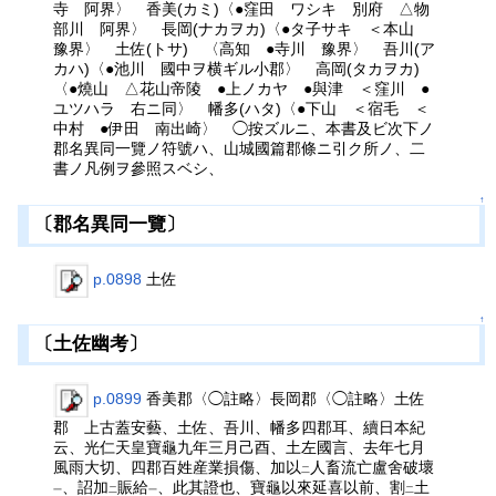
寺 阿界〉 香美(カミ)〈●窪田 ワシキ 別府 △物
部川 阿界〉 長岡(ナカヲカ)〈●タ子サキ ＜本山
豫界〉 土佐(トサ) 〈高知 ●寺川 豫界〉 吾川(ア
カハ)〈●池川 國中ヲ横ギル小郡〉 高岡(タカヲカ)
〈●燒山 △花山帝陵 ●上ノカヤ ●與津 ＜窪川 ●
ユツハラ 右ニ同〉 幡多(ハタ)〈●下山 ＜宿毛 ＜
中村 ●伊田 南出崎〉 ◯按ズルニ、本書及ビ次下ノ
郡名異同一覽ノ符號ハ、山城國篇郡條ニ引ク所ノ、二
書ノ凡例ヲ參照スベシ、
↑
〔郡名異同一覽〕
p.0898
土佐
↑
〔土佐幽考〕
p.0899
香美郡〈◯註略〉長岡郡〈◯註略〉土佐
郡 上古蓋安藝、土佐、吾川、幡多四郡耳、續日本紀
云、光仁天皇寶龜九年三月己酉、土左國言、去年七月
風雨大切、四郡百姓産業損傷、加以
人畜流亡盧舍破壞
二
、詔加
賑給
、此其證也、寶龜以來延喜以前、割
土
一
二
一
二