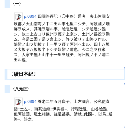
〈一〉
p.0894
四國路徑記〈◯中略〉通考 夫土佐國安
岐郡ノ天山南海ノ中ニ出ル事七里ニシテ、阿波國ノ墻
屏ヲ成ス、其灘ヲ廻ル事、險阻迂遠ニシテ通達シ難
シ、故ニ上古ヨリ豫州ヲ經テ上京シ、土州ノ徭役ヲ勤
ム、今是ニ因テ是ヲ言上シ、許ヲ被リテ山路ヲ作ル、
險難ノ山ヲ切拔テ十一里ヲ經テ阿州ヘ出ル、四十八坂
又大坂ヤ八坂坂半トシテ艱難ノ道也、今ニ之ヲ往來
ス、人家モ無キ山中十一里ヲ經テ、阿州境ノ甲ノ浦ニ
出ル也、
↑
〔續日本紀〕
↑
〈八元正〉
p.0894
養老二年五月庚子、土左國言、公私使直
指
土左
、而其道經
伊與國
、行程迂遠、山谷險難、
二
一
二
一
但阿波國、境土相接、往還甚易、請就
此國
、以爲
通
二
一
二
路
、許之、
一
↑