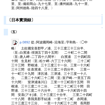
一
二
一
里、至
備前岡山
九十七里、至
播州姫路
九十一里、
二
一
二
一
至
阿州徳島
陸四十八里、〉
二
一
↑
〔日本實測録〕
↑
〈五〉
p.0892
從
阿波國岡崎
沿海至
宇和島
〈◯中
二
一
二
一
略〉 土佐國安喜郡甲ノ浦、三十三度三十三分半、
〈至
白濱浦
徑測五丁四十五間〉 二十町二十二間
二
一
〈至
唐人岬
二丁四十八間半〉 白濱浦 三十四町四
二
一
十間 生見村〈至
松ケ岬
六丁三十六間〉 二十二町
二
一
三十三間 野根浦、三十三度三十一分、三里一十六町
三十三間 佐喜濱浦、三十三度二十四分半、 三里一
十一町三十九間 津呂浦、三津浦、三十三度一十八
分、 二里二十六町二十二間〈至
室戸崎
一里五丁四
二
一
十六間〉 室津浦湊川口 三里一十三町四十五間 羽
根浦、三十三度二十二分、 二里二十二町三十間 田
野浦、三十三度二十六分半、 三里一十六町四十四
間 安喜(アキ)浦、三十三度三十分半、 三里二十四町
一十八間 香我美郡手結浦 一里一十二町 赤岡浦、
三十三度三十三分、 一里一十六町三十二間 長岡郡