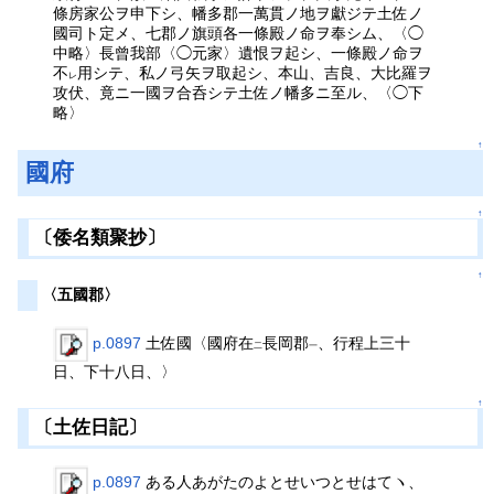
條房家公ヲ申下シ、幡多郡一萬貫ノ地ヲ獻ジテ土佐ノ
國司ト定メ、七郡ノ旗頭各一條殿ノ命ヲ奉シム、〈◯
中略〉長曾我部〈◯元家〉遺恨ヲ起シ、一條殿ノ命ヲ
不
用シテ、私ノ弓矢ヲ取起シ、本山、吉良、大比羅ヲ
レ
攻伏、竟ニ一國ヲ合呑シテ土佐ノ幡多ニ至ル、〈◯下
略〉
↑
國府
↑
〔倭名類聚抄〕
↑
〈五國郡〉
p.0897
土佐國〈國府在
長岡郡
、行程上三十
二
一
日、下十八日、〉
↑
〔土佐日記〕
p.0897
ある人あがたのよとせいつとせはてヽ、