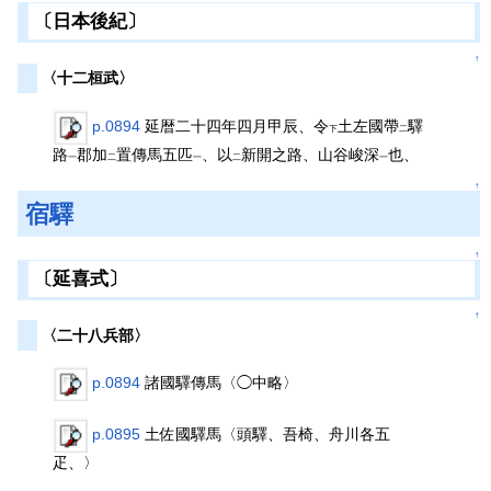
〔日本後紀〕
↑
〈十二桓武〉
p.0894
延暦二十四年四月甲辰、令
土左國帶
驛
下
二
路
郡加
置傳馬五匹
、以
新開之路、山谷峻深
也、
一
二
一
二
一
↑
宿驛
↑
〔延喜式〕
↑
〈二十八兵部〉
p.0894
諸國驛傳馬〈◯中略〉
p.0895
土佐國驛馬〈頭驛、吾椅、舟川各五
疋、〉