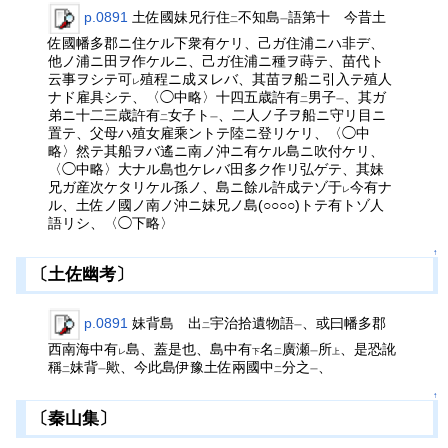
p.0891
土佐國妹兄行住
不知島
語第十 今昔土
二
一
佐國幡多郡ニ住ケル下衆有ケリ、己ガ住浦ニハ非デ、
他ノ浦ニ田ヲ作ケルニ、己ガ住浦ニ種ヲ蒔テ、苗代ト
云事ヲシテ可
殖程ニ成ヌレバ、其苗ヲ船ニ引入テ殖人
レ
ナド雇具シテ、〈◯中略〉十四五歳許有
男子
、其ガ
二
一
弟ニ十二三歳許有
女子ト
、二人ノ子ヲ船ニ守リ目ニ
二
一
置テ、父母ハ殖女雇乘ントテ陸ニ登リケリ、〈◯中
略〉然テ其船ヲバ遙ニ南ノ沖ニ有ケル島ニ吹付ケリ、
〈◯中略〉大ナル島也ケレバ田多ク作リ弘ゲテ、其妹
兄ガ産次ケタリケル孫ノ、島ニ餘ル許成テゾ于
今有ナ
レ
ル、土佐ノ國ノ南ノ沖ニ妹兄ノ島(○○○○)トテ有トゾ人
語リシ、〈◯下略〉
↑
〔土佐幽考〕
p.0891
妹背島 出
宇治拾遺物語
、或曰幡多郡
二
一
西南海中有
島、蓋是也、島中有
名
廣瀬
所
、是恐訛
レ
下
二
一
上
稱
妹背
歟、今此島伊豫土佐兩國中
分之
、
二
一
二
一
↑
〔秦山集〕