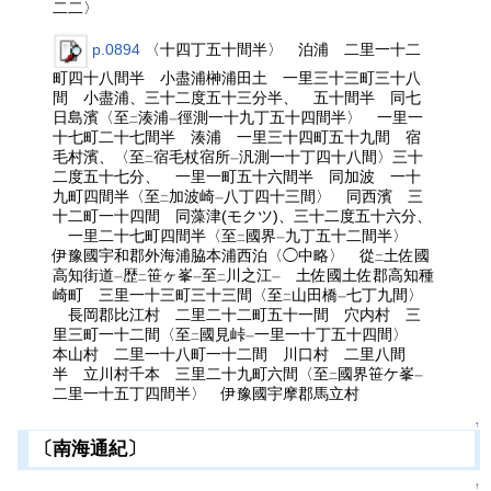
二二〉
p.0894
〈十四丁五十間半〉 泊浦 二里一十二
町四十八間半 小盡浦榊浦田土 一里三十三町三十八
間 小盡浦、三十二度五十三分半、 五十間半 同七
日島濱〈至
湊浦
徑測一十九丁五十四間半〉 一里一
二
一
十七町二十七間半 湊浦 一里三十四町五十九間 宿
毛村濱、〈至
宿毛杖宿所
汎測一十丁四十八間〉三十
二
一
二度五十七分、 一里一町五十六間半 同加波 一十
九町四間半〈至
加波崎
八丁四十三間〉 同西濱 三
二
一
十二町一十四間 同藻津(モクツ)、三十二度五十六分、
一里二十七町四間半〈至
國界
九丁五十二間半〉
二
一
伊豫國宇和郡外海浦脇本浦西泊〈◯中略〉 從
土佐國
二
高知街道
歴
笹ヶ峯
至
川之江
土佐國土佐郡高知種
一
二
一
二
一
崎町 三里一十三町三十三間〈至
山田橋
七丁九間〉
二
一
長岡郡比江村 二里二十二町五十一間 穴内村 三
里三町一十二間〈至
國見峠
一里一十丁五十四間〉
二
一
本山村 二里一十八町一十二間 川口村 二里八間
半 立川村千本 三里二十九町六間〈至
國界笹ケ峯
二
一
二里一十五丁四間半〉 伊豫國宇摩郡馬立村
↑
〔南海通紀〕
↑