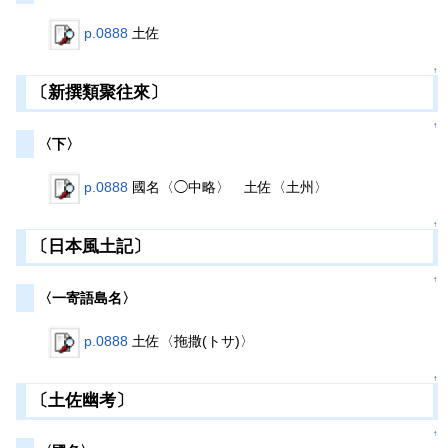
p.0888
土佐
↑
〔新撰類聚往來〕
↑
〈下〉
p.0888
國名〈◯中略〉 土佐〈土州〉
↑
〔日本風土記〕
↑
〈一寄語島名〉
p.0888
土佐〈拖撒(トサ)〉
↑
〔土佐幽考〕
↑