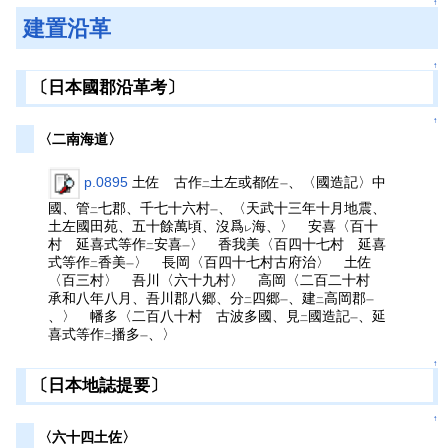
↑
建置沿革
↑
〔日本國郡沿革考〕
↑
〈二南海道〉
p.0895
土佐 古作
土左或都佐
、〈國造記〉中
二
一
國、管
七郡、千七十六村
、〈天武十三年十月地震、
二
一
土左國田苑、五十餘萬頃、沒爲
海、〉 安喜〈百十
レ
村 延喜式等作
安喜
〉 香我美〈百四十七村 延喜
二
一
式等作
香美
〉 長岡〈百四十七村古府治〉 土佐
二
一
〈百三村〉 吾川〈六十九村〉 高岡〈二百二十村
承和八年八月、吾川郡八郷、分
四郷
、建
高岡郡
二
一
二
一
、〉 幡多〈二百八十村 古波多國、見
國造記
、延
二
一
喜式等作
播多
、〉
二
一
↑
〔日本地誌提要〕
↑
〈六十四土佐〉