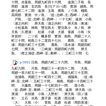
十間、赤葉島、周廻九町四十六間、 遠測二子島 長
岡郡 遠測 玄武島 吾川(アガハ)郡 實測 續島、周
廻七町二十二間 遠測 玉島 裸島 ノウ島 棧島
高岡郡 實測 中ノ島、〈從
北岬
主
西岬
〉八町、
二
一
二
一
戸島、〈從
北岬
至
西岬
〉一十七町、遠測 小島
二
一
二
一
〈浦之内村〉 辨天島〈浦之内村〉 辨天島〈奥浦〉
小松葉島 神島 雙兒島大 雙兒島小 本ノ島 辨
天島〈久禮浦〉 松碆 小碆 大碆 雀碆 小島〈矢
井賀村〉 二ツ岩 幡多郡 實測 柏島、周廻二十八
町三十間、柏島三十二度四十七分、 鹿島、〈佐賀
浦〉周廻六町三十五間、 鹿島、〈清水浦〉周廻四町
七間、 辨天島、〈三崎浦〉周廻四町六間、 辨天
島、〈樫之浦從
西岬
至
東岬
、〉三町三十間 七
二
一
二
一
p.0891
日島、周廻六町二十六間、 市島、周廻
九町六間、 片島、周廻三十一町四十二間、 大島、
周廻一里六町五十一間、 丸島、周廻九町三十五間、
池浦島、周廻三十一町四十二間、 感陽島、〈從
南
二
岬
至
北岬
〉五町三十間、 桐島、周廻一十四町三十
一
二
一
間、 大藤島、周廻一十七町四十一間、 渡小島、
〈從
西岬
至
東岬
〉二町三十間、遠測 辨天島〈白
二
一
二
一
濱浦〉 衣掛碆 小島〈入野村〉 辨天島〈田ノ浦
村〉 立石 水島 鹿子碆 松碆〈西泊浦〉 大島
〈大〉 大島〈小〉 菅島 高碆 松碆〈周防形浦〉