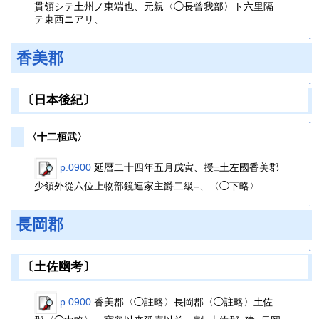
貫領シテ土州ノ東端也、元親〈◯長曾我部〉ト六里隔
テ東西ニアリ、
↑
香美郡
↑
〔日本後紀〕
↑
〈十二桓武〉
p.0900
延暦二十四年五月戊寅、授
土左國香美郡
二
少領外從六位上物部鏡連家主爵二級
、〈◯下略〉
一
↑
長岡郡
↑
〔土佐幽考〕
p.0900
香美郡〈◯註略〉長岡郡〈◯註略〉土佐