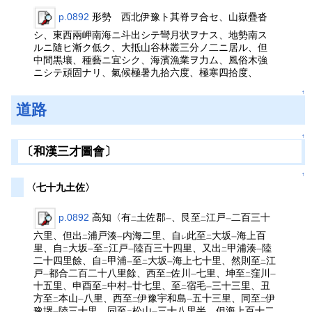
p.0892
形勢 西北伊豫ト其脊ヲ合セ、山嶽疊沓
シ、東西兩岬南海ニ斗出シテ彎月状ヲナス、地勢南ス
ルニ隨ヒ漸ク低ク、大抵山谷林叢三分ノ二ニ居ル、但
中間黒壤、種藝ニ宜シク、海濱漁業ヲ力ム、風俗木強
ニシテ頑固ナリ、氣候極暑九拾六度、極寒四拾度、
↑
道路
↑
〔和漢三才圖會〕
↑
〈七十九土佐〉
p.0892
高知〈有
土佐郡
、艮至
江戸
二百三十
二
一
二
一
六里、但出
浦戸湊
内海二里、自
此至
大坂
海上百
二
一
レ
二
一
里、自
大坂
至
江戸
陸百三十四里、又出
甲浦湊
陸
二
一
二
一
二
一
二十四里餘、自
甲浦
至
大坂
海上七十里、然則至
江
二
一
二
一
二
戸
都合二百二十八里餘、西至
佐川
七里、坤至
窪川
一
二
一
二
一
十五里、申酉至
中村
廿七里、至
宿毛
三十三里、丑
二
一
二
一
方至
本山
八里、西至
伊豫宇和島
五十三里、同至
伊
二
一
二
一
二
豫堺
陸三十里、同至
松山
三十八里半、但海上百十二