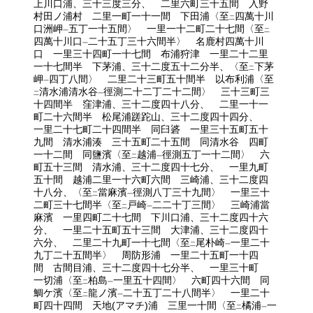
上川口浦、三十三度三分、 二里六町三十五間 入野
村田ノ浦村 二里一町一十一間 下田浦〈至
四萬十川
二
口洲岬
五丁一十五間〉 一里一十二町二十七間〈至
一
二
四萬十川口
二十五丁三十六間半〉 名鹿村四萬十川
一
口 一里三十四町一十七間 布浦狩津 一里二十二里
一十七間半 下茅浦、三十二度五十二分半、〈至
下茅
二
岬
四丁八間〉 二里二十三町五十間半 以布利浦〈至
一
清水浦清水谷
徑測二十二丁二十二間〉 三十三町三
二
一
十四間半 窪津浦、三十二度四十八分、 二里一十一
町二十六間半 松尾浦蹉跎山、三十二度四十四分、
一里二十七町二十四間半 同臼碆 一里三十五町五十
九間 清水浦湊 三十五町二十五間 同清水谷 四町
一十二間 同鹽濱〈至
越浦
徑測五丁一十二間〉 六
二
一
町五十三間 清水浦、三十二度四十七分、 一里九町
五十間 越浦二里一十六町六間 三崎浦、三十二度四
十八分、〈至
當麻濱
徑測八丁三十九間〉 一里三十
二
一
二町三十七間半〈至
戸崎
二二十丁三間〉 三崎浦當
二
一
麻濱 一里四町二十七間 下川口浦、三十二度四十六
分、 一里二十五町五十三間 大津浦、三十二度四十
六分、 二里二十九町一十七間〈至
尾朴崎
一里二十
二
一
九丁二十五間半〉 周防形浦 一里二十五町一十四
間 古間目浦、三十二度四十七分半、 一里三十町
一切浦〈至
柏島
一里五十四間〉 六町四十六間 同
二
一
鯛ケ濱〈至
龍ノ濱
二十五丁二十八間半〉 一里二十
二
一
町四十四間 天地(アマチ)浦 三里一十間〈至
橘浦
一
二
一