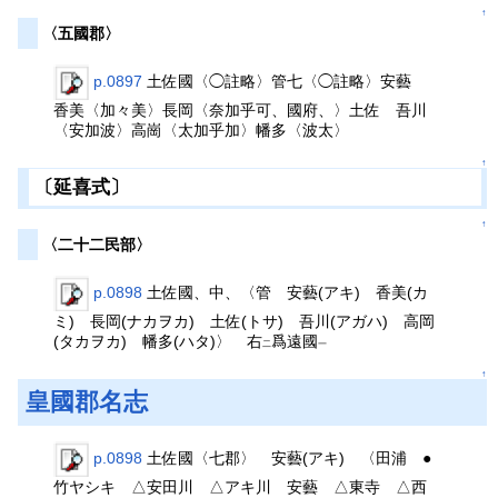
↑
〈五國郡〉
p.0897
土佐國〈◯註略〉管七〈◯註略〉安藝
香美〈加々美〉長岡〈奈加乎可、國府、〉土佐 吾川
〈安加波〉高崗〈太加乎加〉幡多〈波太〉
↑
〔延喜式〕
↑
〈二十二民部〉
p.0898
土佐國、中、〈管 安藝(アキ) 香美(カ
ミ) 長岡(ナカヲカ) 土佐(トサ) 吾川(アガハ) 高岡
(タカヲカ) 幡多(ハタ)〉 右
爲遠國
二
一
↑
皇國郡名志
p.0898
土佐國〈七郡〉 安藝(アキ) 〈田浦 ●
竹ヤシキ △安田川 △アキ川 安藝 △東寺 △西