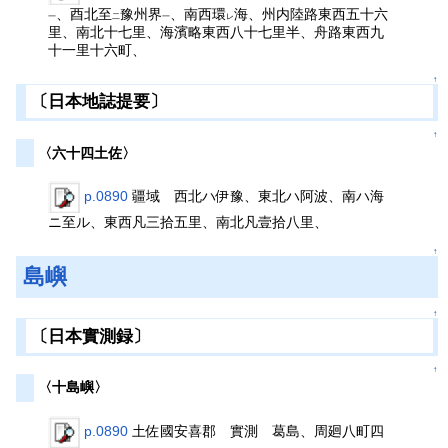
、酉北至
豫州界
、南西環
海、州内陸路東西五十六
一
二
一
レ
里、南北十七里、海濱略東西八十七里半、舟路東西九
十一里十六町、
↑
〔日本地誌提要〕
↑
〈六十四土佐〉
p.0890
疆域 西北ハ伊豫、東北ハ阿波、南ハ海
ニ至ル、東西凡三拾五里、南北凡壹拾八里、
↑
島嶼
↑
〔日本實測録〕
↑
〈十島嶼〉
p.0890
土佐國安喜郡 實測 葛島、周廻八町四