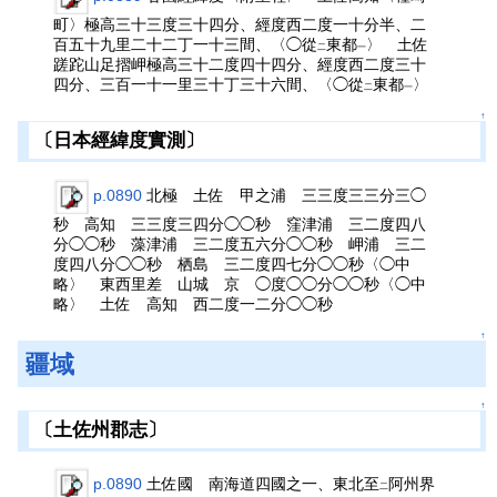
町〉極高三十三度三十四分、經度西二度一十分半、二
百五十九里二十二丁一十三間、〈◯從
東都
〉 土佐
二
一
蹉跎山足摺岬極高三十二度四十四分、經度西二度三十
四分、三百一十一里三十丁三十六間、〈◯從
東都
〉
二
一
↑
〔日本經緯度實測〕
p.0890
北極 土佐 甲之浦 三三度三三分三◯
秒 高知 三三度三四分◯◯秒 窪津浦 三二度四八
分◯◯秒 藻津浦 三二度五六分◯◯秒 岬浦 三二
度四八分◯◯秒 栖島 三二度四七分◯◯秒〈◯中
略〉 東西里差 山城 京 ◯度◯◯分◯◯秒〈◯中
略〉 土佐 高知 西二度一二分◯◯秒
↑
疆域
↑
〔土佐州郡志〕
p.0890
土佐國 南海道四國之一、東北至
阿州界
二