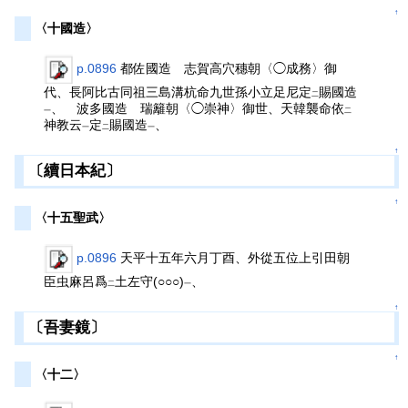
↑
〈十國造〉
p.0896
都佐國造 志賀高穴穗朝〈◯成務〉御
代、長阿比古同祖三島溝杭命九世孫小立足尼定
賜國造
二
、 波多國造 瑞籬朝〈◯崇神〉御世、天韓襲命依
一
二
神教云
定
賜國造
、
一
二
一
↑
〔續日本紀〕
↑
〈十五聖武〉
p.0896
天平十五年六月丁酉、外從五位上引田朝
臣虫麻呂爲
土左守(○○○)
、
二
一
↑
〔吾妻鏡〕
↑
〈十二〉