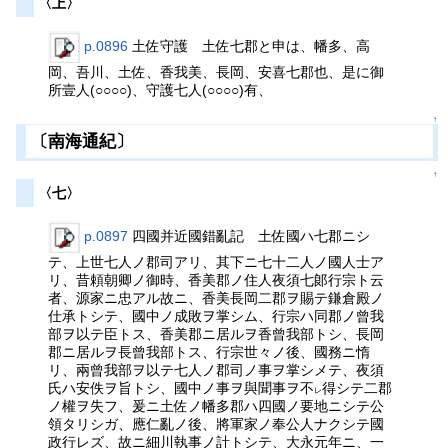
〈上〉
p.0896
土佐守護 土佐七郡と申は、幡多、高
岡、吾川、土佐、香我美、長岡、安喜七郡也、是に御
所壹人(○○○○)、守護七人(○○○○)有、
↑
〔南海通紀〕
↑
〈七〉
p.0897
四國并近國錯亂記 土佐國ハ七郡ニシ
テ、上世七人ノ郡司アリ、其下ニ七十二人ノ國人士ア
リ、昔頼朝卿ノ御時、香美郡ノ住人夜須七郞行宗ト云
者、源家ニ忠アル故ニ、香美長岡二郡ヲ賜テ鎌倉殿ノ
仕承トシテ、國中ノ成敗ヲ掌シム、行宗ハ同郡ノ曾我
部ヲ以テ臣トス、香美郡ニ居ルヲ香曾我部トシ、長岡
郡ニ居ルヲ長曾我部トス、行宗世々ノ後、國務ニ惰
リ、兩曾我部ヲ以テ七人ノ郡司ノ事ヲ掌シメテ、夜須
氏ハ安佚ヲ旨トシ、國中ノ事ヲ與聞事ヲ不
得シテ二郡
レ
ノ權ヲ失フ、爰ニ土佐ノ幡多郡ハ四國ノ要地ニシテ公
領タリシガ、應仁亂ノ後、將軍家ノ奉公人ナクシテ國
政行レズ、故ニ細川執事ノ計トシテ、大永元年ニ、一