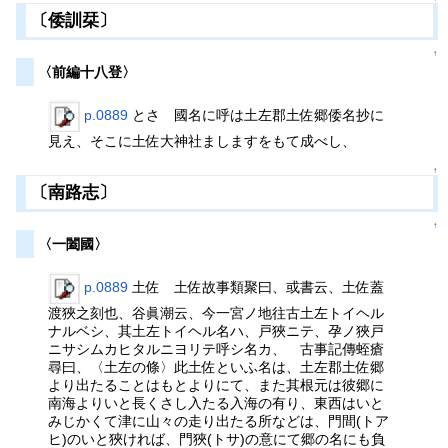
〔倭訓栞〕
↑
〈前編十八登〉
p.0889
とさ 國名に呼は土左郡土佐郷倭名抄に
見え、そこに土佐大神社ましますをもて成べし、
↑
〔南路志〕
↑
〈一闔國〉
p.0889
土佐 土佐故事類聚曰、或書云、土佐蓋
渡狹之刻也、谷眞潮云、今一宮ノ地往古土左トイヘル
ナルベシ、其土左トイヘル名ハ、戸狹ニテ、孕ノ狹戸
ニサシムカヒタルニヨリテ呼シ名カ、 古事記傳蛭瘡
尋曰、〈土左の條〉此土佐といふ名は、土左郡土佐郷
より出たることはもとよりにて、また其根元は彼郷に
南海よりいと長くさし入たる入海の有り、東西はいと
みじかくて津に山々の走り出たる所などは、門間(トア
ヒ)のいと狹ければ、門狹(トサ)の意にて郷の名にも負