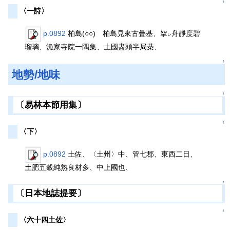
↑
〈一詩〉
p.0892
柏島(○○) 柏島見來古疊基、挐
舟靜度碧
レ
瑠璃、漁家寺院一隅集、土國盡頭半局棊、
↑
地勢/地味
↑
〔易林本節用集〕
↑
〈下〉
p.0892
土佐、〈土州〉中、管七郡、東西二日、
土肥五穀純熟良材多、中上國也、
↑
〔日本地誌提要〕
↑
〈六十四土佐〉