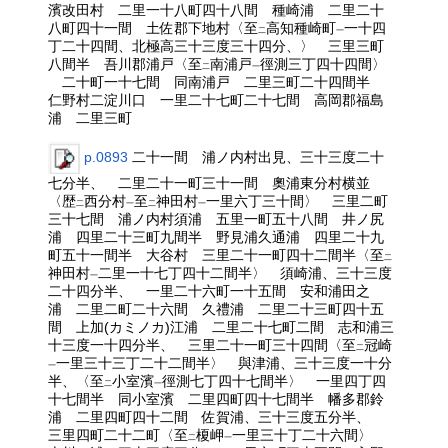
濱改田村 二里一十八町四十八間 種崎浦 二里二十
八町四十一間 土佐郡下地村〈至
高知種崎町
一十四
二
一
丁二十四間、北極高三十三度三十四分、〉 三里三町
八間半 吾川郡浦戸〈至
南浦戸
徑測三丁四十四間〉
二
一
二十町一十七間 同南浦戸 二里三町二十四間半
仁野村二淀川口 一里二十七町二十七間 高岡郡福島
浦 二里三町
p.0893
二十一間 浦ノ内村出見、三十三度二十
七分半、 二里二十一町三十一間 奧浦東分村横並
〈歴
西分村
至
神田村
一里六丁三十間〉 三里二町
二
一
二
一
三十七間 浦ノ内村須浦 五里一町五十八間 井ノ尻
浦 四里二十三町九間半 野見浦久通浦 四里二十九
町五十一間半 大谷村 三里二十一町四十二間半〈至
二
神田村
二里一十七丁四十二間半〉 須崎浦、三十三度
一
二十四分半、 一里二十六町一十五間 安和浦田之
浦 二里二町二十六間 久禮浦 二里二十三町四十五
間 上加(カミノカ)江浦 二里二十七町二間 志和浦三
十三度一十四分半、 三里二十一町三十四間〈至
冠崎
二
一里三十三丁二十二間半〉 與津浦、三十三度一十分
一
半、〈至
小室濱
徑測七丁四十七間半〉 一里四丁四
二
一
十七間半 同小室濱 二里四町四十七間半 幡多郡鈴
浦 二里四町四十二間 佐賀浦、三十三度五分半、
三里四町二十二町〈至
榎岬
一里三十丁二十六間〉
二
一