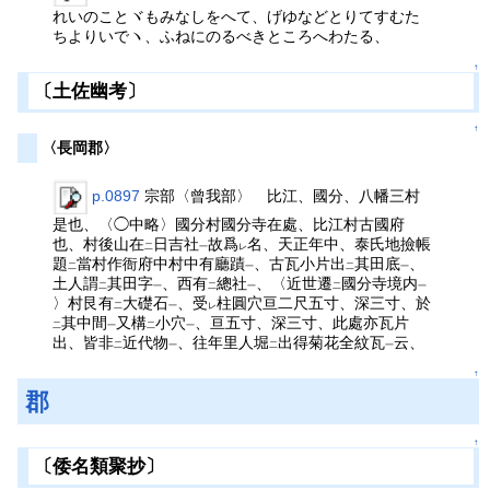
れいのことヾもみなしをへて、げゆなどとりてすむた
ちよりいでヽ、ふねにのるべきところへわたる、
↑
〔土佐幽考〕
↑
〈長岡郡〉
p.0897
宗部〈曾我部〉 比江、國分、八幡三村
是也、〈◯中略〉國分村國分寺在處、比江村古國府
也、村後山在
日吉社
故爲
名、天正年中、泰氏地撿帳
二
一
レ
題
當村作衙府中村中有廳蹟
、古瓦小片出
其田底
、
二
一
二
一
土人謂
其田字
、西有
總社
、〈近世遷
國分寺境内
二
一
二
一
二
一
〉村艮有
大礎石
、受
柱圓穴亘二尺五寸、深三寸、於
二
一
レ
其中間
又構
小穴
、亘五寸、深三寸、此處亦瓦片
二
一
二
一
出、皆非
近代物
、往年里人堀
出得菊花全紋瓦
云、
二
一
二
一
↑
郡
↑
〔倭名類聚抄〕