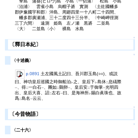
羍島 蒲葵(ビロウ)島 小島〈一切浦〉 松島 小島
〈泊浦〉 雲雀小島 烏帽子碆 實測 〈土佐國幡多
郡伊豫國宇和郡〉沖島、周廻四里一十八町二十四間、
幡多郡廣瀬浦、三十二度四十三分半、〈中崎岬徑測
三丁六間〉 遠測 姫島 左ノ瀬 黒碆 二並島
〈大〉 二並島〈小〉 裸島 水島
↑
〔釋日本紀〕
↑
〈十述義〉
p.0891
土左國風土記曰、吾川郡玉島(○○)、或説
曰、神功皇后巡國之時御船泊
之、皇后下
島休
息礒際
レ
レ
二
、得
一白石
、團如
鷄卵
、皇后安
于御掌
光明四
一
二
一
二
一
二
一
出、皇后大喜、詔
左右
曰、是海神所
賜白眞珠也、故
二
一
レ
爲
島名
云云、
二
一
↑
〔今昔物語〕
↑
〈二十六〉