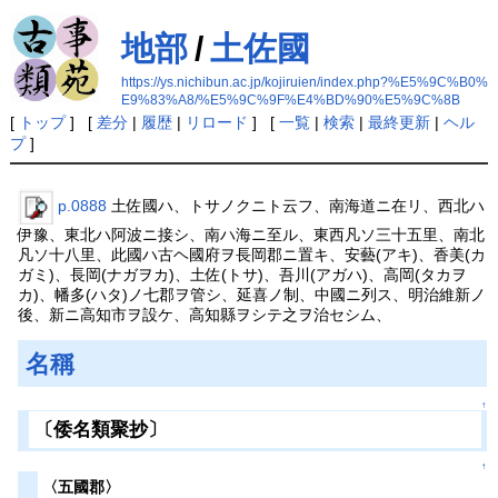
地部
/
土佐國
https://ys.nichibun.ac.jp/kojiruien/index.php?%E5%9C%B0%
E9%83%A8/%E5%9C%9F%E4%BD%90%E5%9C%8B
[
トップ
] [
差分
|
履歴
|
リロード
] [
一覧
|
検索
|
最終更新
|
ヘル
プ
]
p.0888
土佐國ハ、トサノクニト云フ、南海道ニ在リ、西北ハ
伊豫、東北ハ阿波ニ接シ、南ハ海ニ至ル、東西凡ソ三十五里、南北
凡ソ十八里、此國ハ古ヘ國府ヲ長岡郡ニ置キ、安藝(アキ)、香美(カ
ガミ)、長岡(ナガヲカ)、土佐(トサ)、吾川(アガハ)、高岡(タカヲ
カ)、幡多(ハタ)ノ七郡ヲ管シ、延喜ノ制、中國ニ列ス、明治維新ノ
後、新ニ高知市ヲ設ケ、高知縣ヲシテ之ヲ治セシム、
名稱
↑
〔倭名類聚抄〕
↑
〈五國郡〉