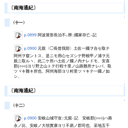
↑
〔南海通紀〕
↑
〈十一〉
p.0899
阿波屋形長治不
辨
國家存亡
記
レ
二
一
p.0900
元親〈◯長曾我部〉土佐一國ヲ合セ取テ
阿州ヲ窺ントス、是ニモ用心セズシテ野根甲ノ浦ヲ元
親ニ取ルヽ、此二ケ所ハ土佐ノ國ノ内ナレドモ、安喜
郡(○○○)ヨリ野之山トテ行程十里ノ山路難所ナレバ、取
ツヾキ難キ所也、阿州海部ヨリ村里ツヾキテ一國ノ如
シ、
↑
〔南海通紀〕
↑
〈十二〉
p.0900
安岐山城守攻
元親
記 安岐郡(○○○)ハ壽
二
一
永ノ比、安岐ノ大領實康ヨリ不易ノ郡司也、采地五千