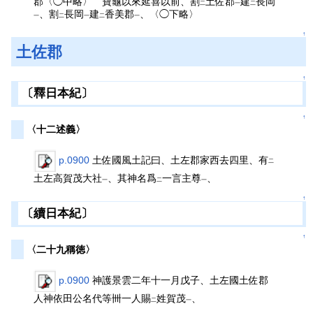
郡〈◯中略〉 寶龜以來延喜以前、割
土佐郡
建
長岡
二
一
二
、割
長岡
建
香美郡
、〈◯下略〉
一
二
一
二
一
↑
土佐郡
↑
〔釋日本紀〕
↑
〈十二述義〉
p.0900
土佐國風土記曰、土左郡家西去四里、有
二
土左高賀茂大社
、其神名爲
一言主尊
、
一
二
一
↑
〔續日本紀〕
↑
〈二十九稱徳〉
p.0900
神護景雲二年十一月戊子、土左國土佐郡
人神依田公名代等卌一人賜
姓賀茂
、
二
一