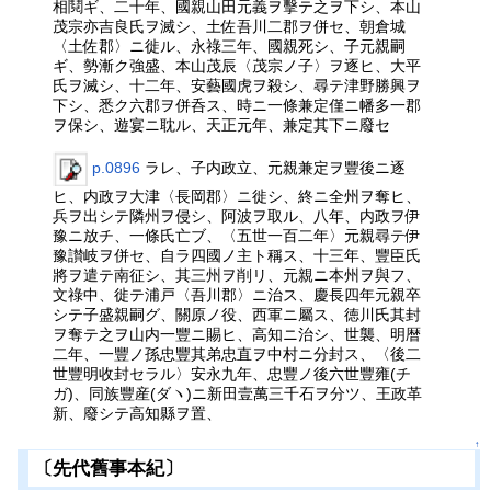
相鬩ギ、二十年、國親山田元義ヲ擊テ之ヲ下シ、本山
茂宗亦吉良氏ヲ滅シ、土佐吾川二郡ヲ併セ、朝倉城
〈土佐郡〉ニ徙ル、永祿三年、國親死シ、子元親嗣
ギ、勢漸ク強盛、本山茂辰〈茂宗ノ子〉ヲ逐ヒ、大平
氏ヲ滅シ、十二年、安藝國虎ヲ殺シ、尋テ津野勝興ヲ
下シ、悉ク六郡ヲ併呑ス、時ニ一條兼定僅ニ幡多一郡
ヲ保シ、遊宴ニ耽ル、天正元年、兼定其下ニ廢セ
p.0896
ラレ、子内政立、元親兼定ヲ豐後ニ逐
ヒ、内政ヲ大津〈長岡郡〉ニ徙シ、終ニ全州ヲ奪ヒ、
兵ヲ出シテ隣州ヲ侵シ、阿波ヲ取ル、八年、内政ヲ伊
豫ニ放チ、一條氏亡ブ、〈五世一百二年〉元親尋テ伊
豫讃岐ヲ併セ、自ラ四國ノ主ト稱ス、十三年、豐臣氏
將ヲ遣テ南征シ、其三州ヲ削リ、元親ニ本州ヲ與フ、
文祿中、徙テ浦戸〈吾川郡〉ニ治ス、慶長四年元親卒
シテ子盛親嗣グ、關原ノ役、西軍ニ屬ス、徳川氏其封
ヲ奪テ之ヲ山内一豐ニ賜ヒ、高知ニ治シ、世襲、明暦
二年、一豐ノ孫忠豐其弟忠直ヲ中村ニ分封ス、〈後二
世豐明收封セラル〉安永九年、忠豐ノ後六世豐雍(チ
ガ)、同族豐産(ダヽ)ニ新田壹萬三千石ヲ分ツ、王政革
新、廢シテ高知縣ヲ置、
↑
〔先代舊事本紀〕