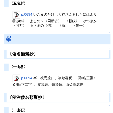
〈五名所〉
p.0694
いこまのたけ〈大神さふるしたにはより
雲みゆ〉 よしのヽ〈同新古〉 〈頼政〉 ゆつきか
〈同万〉 あさまの〈信〉 〈新〉 〈業平〉
↑
峯
↑
〔倭名類聚抄〕
↑
〈一山谷〉
p.0694
峯 祝尚丘曰、峯敷容反、〈和名三禰〉
又用
下二字
、岑音尋、嶺音領、山尖高處也、
二
一
↑
〔箋注倭名類聚抄〕
↑
〈一山石〉