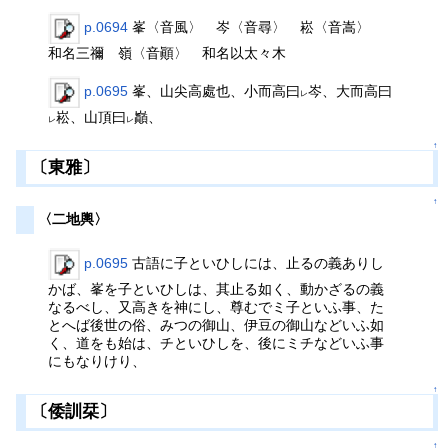
p.0694
峯〈音風〉 岑〈音尋〉 崧〈音嵩〉
和名三禰 嶺〈音顚〉 和名以太々木
p.0695
峯、山尖高處也、小而高曰
岑、大而高曰
レ
崧、山頂曰
巓、
レ
レ
↑
〔東雅〕
↑
〈二地輿〉
p.0695
古語に子といひしには、止るの義ありし
かば、峯を子といひしは、其止る如く、動かざるの義
なるべし、又高きを神にし、尊むでミ子といふ事、た
とへば後世の俗、みつの御山、伊豆の御山などいふ如
く、道をも始は、チといひしを、後にミチなどいふ事
にもなりけり、
↑
〔倭訓栞〕
↑