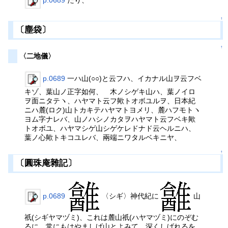
↑
〔塵袋〕
↑
〈二地儀〉
p.0689
一ハ山(○○)と云フハ、イカナル山ヲ云フベ
キゾ、葉山ノ正字如何、 木ノシゲキ山ハ、葉ノイロ
ヲ面ニタテヽ、ハヤマト云フ歟トオボユルヲ、日本紀
ニハ麓(ロク)山トカキテハヤマトヨメリ、麓ハフモトヽ
ヨム字ナレバ、山ノハシノカタヲハヤマト云フベキ歟
トオボユ、ハヤマシゲ山シゲケレドナド云ヘルニハ、
葉ノ心歟トキコユレバ、兩端ニワタルベキニヤ、
↑
〔圓珠庵雜記〕
p.0689
〈シギ〉神代紀に
山
祇(シギヤマヅミ)、これは麓山祇(ハヤマヅミ)にのぞむ
るに、常にもはやましげ山とよみて、深くしげれるを