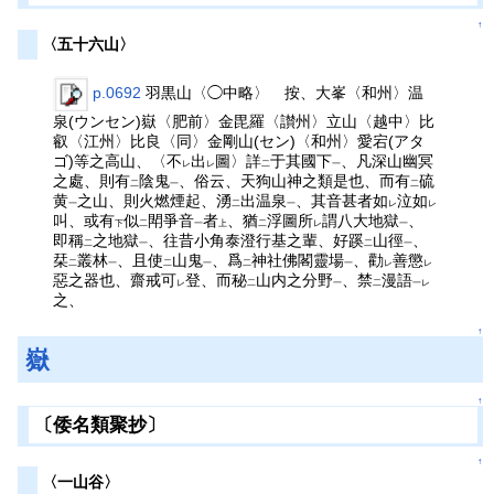
↑
〈五十六山〉
p.0692
羽黒山〈◯中略〉 按、大峯〈和州〉温
泉(ウンセン)嶽〈肥前〉金毘羅〈讃州〉立山〈越中〉比
叡〈江州〉比良〈同〉金剛山(セン)〈和州〉愛宕(アタ
ゴ)等之高山、〈不
出
圖〉詳
于其國下
、凡深山幽冥
レ
レ
二
一
之處、則有
陰鬼
、俗云、天狗山神之類是也、而有
硫
二
一
二
黄
之山、則火燃煙起、湧
出温泉
、其音甚者如
泣如
一
二
一
レ
レ
叫、或有
似
閗爭音
者
、猶
浮圖所
謂八大地獄
、
下
二
一
上
二
レ
一
即稱
之地獄
、往昔小角泰澄行基之輩、好蹊
山徑
、
二
一
二
一
栞
叢林
、且使
山鬼
、爲
神社佛閣靈場
、勸
善懲
二
一
二
一
二
一
レ
レ
惡之器也、齋戒可
登、而秘
山内之分野
、禁
漫語
レ
二
一
二
一レ
之、
↑
嶽
↑
〔倭名類聚抄〕
↑
〈一山谷〉