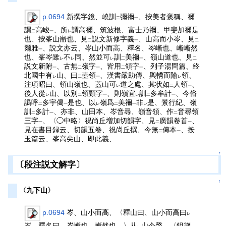
p.0694
新撰字鏡、嶢訓
彌禰
、按美者褒稱、禰
二
一
謂
高峻
、所
謂高禰、筑波根、富士乃禰、甲斐加禰是
二
一
レ
也、按峯山耑也、見
説文新修字義
、山高而小岑、見
二
一
二
爾雅
、説文亦云、岑山小而高、釋名、岑嶃也、嶃嶃然
一
也、峯岑雖
不
同、然並可
訓
美禰
、嶺山道也、見
レ
レ
レ
二
一
二
説文新附
、古無
嶺字
、皆用
領字
、列子湯問篇、終
一
二
一
二
一
北國中有
山、曰
壺領
、漢書嚴助傳、輿轎而隃
領、
レ
二
一
レ
注項昭曰、領山嶺也、蓋山可
道之處、其状如
人領
、
レ
二
一
後人從
山、以別
領頸字
、則嶺宜
訓
多牟計
、今俗
レ
二
一
レ
二
一
譌呼
多宇偈
是也、以
嶺爲
美禰
非
是、景行紀、嶺
二
一
レ
二
一
レ
訓
多計
、亦非、山田本、岑音尋、嶺音領、作
音尋領
二
一
二
三字
、〈◯中略〉祝尚丘増加切韻字、見
廣韻卷首
、
一
二
一
見在書目録云、切韻五卷、祝尚丘撰、今無
傳本
、按
二
一
玉篇云、峯高尖山、即此義、
↑
〔段注説文解字〕
↑
〈九下山〉
p.0694
岑、山小而高、〈釋山曰、山小而高曰
レ
岑、釋名曰、岑嶃也、嶃然也、〉从
山今聲、〈鉏箴