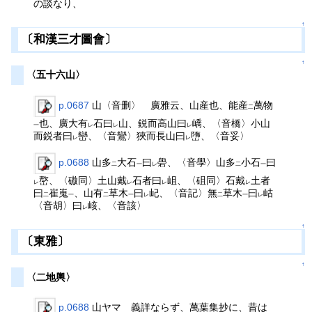
の談なり、
↑
〔和漢三才圖會〕
↑
〈五十六山〉
p.0687
山〈音删〉 廣雅云、山産也、能産
萬物
二
也、廣大有
石曰
山、鋭而高山曰
嶠、〈音橋〉小山
一
レ
レ
レ
而鋭者曰
巒、〈音鸞〉狹而長山曰
嶞、〈音妥〉
レ
レ
p.0688
山多
大石
曰
礐、〈音學〉山多
小石
曰
二
一
レ
二
一
嶅、〈磝同〉土山戴
石者曰
岨、〈砠同〉石戴
土者
レ
レ
レ
レ
曰
崔嵬
、山有
草木
曰
屺、〈音記〉無
草木
曰
岵
二
一
二
一
レ
二
一
レ
〈音胡〉曰
峐、〈音該〉
レ
↑
〔東雅〕
↑
〈二地輿〉
p.0688
山ヤマ 義詳ならず、萬葉集抄に、昔は