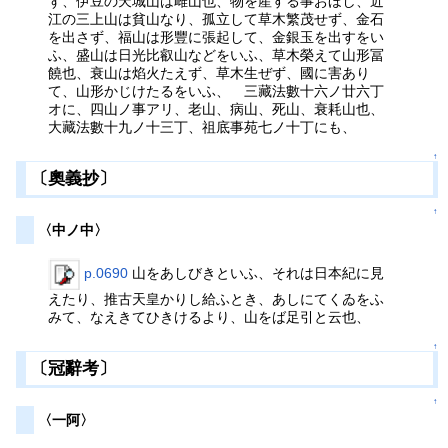
ず、伊豆の天城山は雌山也、物を産する事おほし、近
江の三上山は貧山なり、孤立して草木繁茂せず、金石
を出さず、福山は形豐に張起して、金銀玉を出すをい
ふ、盛山は日光比叡山などをいふ、草木榮えて山形冨
饒也、衰山は焰火たえず、草木生ぜず、國に害あり
て、山形かじけたるをいふ、 三藏法數十六ノ廿六丁
オに、四山ノ事アリ、老山、病山、死山、衰耗山也、
大藏法數十九ノ十三丁、祖底事苑七ノ十丁にも、
↑
〔奧義抄〕
↑
〈中ノ中〉
p.0690
山をあしびきといふ、それは日本紀に見
えたり、推古天皇かりし給ふとき、あしにてくゐをふ
みて、なえきてひきけるより、山をば足引と云也、
↑
〔冠辭考〕
↑
〈一阿〉