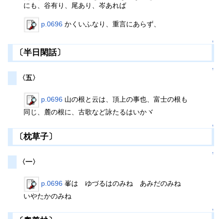
にも、谷有り、尾あり、岑あれば
p.0696
かくいふなり、重言にあらず、
↑
〔半日閑話〕
↑
〈五〉
p.0696
山の根と云は、頂上の事也、富士の根も
同じ、麓の根に、古歌など詠たるはいかヾ
↑
〔枕草子〕
↑
〈一〉
p.0696
峯は ゆづるはのみね あみだのみね
いやたかのみね
↑