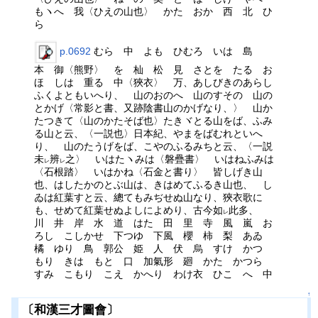
もヽへ 我〈ひえの山也〉 かた おか 西 北 ひ
ら
p.0692
むら 中 よも ひむろ いは 島
本 御〈熊野〉 を 杣 松 見 さとを たる お
ほ しは 重る 中〈狹衣〉 万、あしびきのあらし
ふくよともいへり、 山のおのへ 山のすその 山の
とかげ〈常影と書、又跡陰書山のかげなり、〉 山か
たつきて〈山のかたそば也〉たきヾとる山をば、ふみ
る山と云、〈一説也〉日本紀、やまをばむれといへ
り、 山のたうげをば、こやのふるみちと云、〈一説
未
辨
之〉 いはたヽみは〈磐疊書〉 いはねふみは
レ
レ
〈石根踏〉 いはかね〈石金と書り〉 皆しげき山
也、はしたかのとぶ山は、きはめてふるき山也、 し
ゐは紅葉すと云、總てもみぢせぬ山なり、狹衣歌に
も、せめて紅葉せぬよしによめり、古今如
此多、
レ
川 井 岸 水 道 はた 田 里 寺 風 嵐 お
ろし こしかせ 下つゆ 下風 櫻 柿 梨 あゐ
橘 ゆり 鳥 郭公 姫 人 伏 烏 すけ かつ
もり きは もと 口 加氣形 廻 かた かつら
すみ こもり こえ かへり わけ衣 ひこ へ 中
↑
〔和漢三才圖會〕