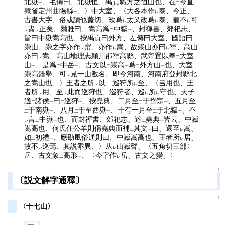
北嶽
、毛傳曰、北嶽恒、禹貢職方之恒山也、在
今直
一
二
隷省定州曲陽縣
、〉中大室、〈大各本作
泰、今正、
一
レ
古書大字、俗或讀他蓋切、改爲
太又改爲
泰、蓋不
可
レ
レ
レ
盡
正矣、爾雅曰、嵩高爲
中嶽
、封禪書、郊祀志、
レ
レ
二
一
皆曰中嶽嵩高也、按禹貢曰外方、左傳曰大室、國語曰
崇山、崇之字亦作
崈、亦作
嵩、故崇山亦曰
崈、高山
レ
レ
レ
亦曰
嵩、高山地理志頴川郡崈高縣、武帝置以奉
大室
レ
二
山
、是爲
中岳
、古文以
崇高
爲
外方山
也、大室
一
二
一
二
一
二
一
崇高錯擧、可
見一山數名、即今河南、河南府登封縣北
レ
之嵩山也、〉王者之所
以、巡狩所
至、〈㠯用也、王
レ
レ
者所
用、至
此而巡狩也、巡狩者、巡
所
守也、天子
レ
レ
レ
レ
適
諸侯
曰
巡狩
、按堯典、二月至
于岱宗
、五月至
二
一
二
一
二
一
于南嶽
、八月
于至西嶽
、十有一月至
于北嶽
、不
二
一
二
一
二
一
言
中嶽
也、而封禪書、郊祀志、述
堯典
皆云、中嶽
レ
二
一
二
一
嵩高也、何氏住公羊則偁堯典而補
其文
曰、還至
嵩、
二
一
レ
如
初禮
、應劭風俗通則曰、中嶽嵩高也、王者所
居、
二
一
レ
故不
巡焉、其説乖異、〉从
山嶽聲、〈五角切三部〉
レ
レ
岳、古文象
高形
、〈今字作
岳、古文之變、〉
二
一
レ
↑
〔説文解字通釋〕
↑
〈十七山〉