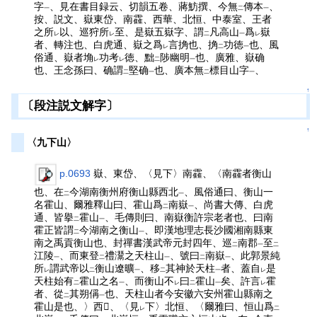
字
、見在書目録云、切韻五卷、蔣魴撰、今無
傳本
、
一
二
一
按、説文、嶽東岱、南靃、西華、北恒、中泰室、王者
之所
以、巡狩所
至、是嶽五嶽字、謂
凡高山
爲
嶽
レ
レ
二
一
レ
者、轉注也、白虎通、嶽之爲
言捔也、捔
功徳
也、風
レ
二
一
俗通、嶽者埆
功考
徳、黜
陟幽明
也、廣雅、嶽确
レ
レ
二
一
也、王念孫曰、确謂
堅确
也、廣本無
標目山字
、
二
一
二
一
↑
〔段注説文解字〕
↑
〈九下山〉
p.0693
嶽、東岱、〈見下〉南靃、〈南靃者衡山
也、在
今湖南衡州府衡山縣西北
、風俗通曰、衡山一
二
一
名霍山、爾雅釋山曰、霍山爲
南嶽
、尚書大傳、白虎
二
一
通、皆擧
霍山
、毛傳則曰、南嶽衡許宗老者也、曰南
二
一
霍正皆謂
今湖南之衡山
、即漢地理志長沙國湘南縣東
二
一
南之禹貢衡山也、封禪書漢武帝元封四年、巡
南郡
至
二
一
二
江陵
、而東登
禮灊之天柱山
、號曰
南嶽
、此郭景純
一
二
一
二
一
所
謂武帝以
衡山遼曠
、移
其神於天柱
者、蓋自
是
レ
二
一
二
一
レ
天柱始有
霍山之名
、而衡山不
曰
霍山
矣、許言
霍
二
一
レ
二
一
レ
者、從
其朔偁
也、天柱山者今安徽六安州霍山縣南之
二
一
霍山是也、〉西𡼙、〈見
下〉北恒、〈爾雅曰、恒山爲
レ
二