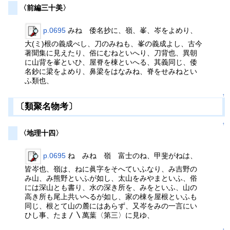
〈前編三十美〉
p.0695
みね 倭名抄に、嶺、峯、岑をよめり、
大(ミ)根の義成べし、刀のみねも、峯の義成よし、古今
著聞集に見えたり、俗にむねといへり、刀背也、異朝
に山背を峯といひ、屋脊を棟といへる、其義同じ、倭
名鈔に梁をよめり、鼻梁をはなみね、脊をせみねとい
ふ類也、
↑
〔類聚名物考〕
↑
〈地理十四〉
p.0695
ね みね 嶺 富士のね、甲斐がねは、
皆岑也、嶺は、ねに眞字をそへていふなり、み吉野の
み山、み熊野といふが如し、太山をみやまといふ、俗
には深山とも書り、水の深き所を、みをといふ、山の
高き所も尾上共いへるが如し、家の棟を屋根といふも
同じ、根とて山の麓にはあらず、又岑をみの一言にい
ひし事、たま〳〵萬葉〈第三〉に見ゆ、
↑