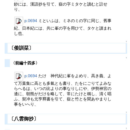
鈔には、漢語抄を引て、嶽の字ミタケと讀むと註せ
り、
p.0694
ミといふは、ミネのミの字に同じ、舊事
紀、日本紀には、共に峯の字を用ひて、タケと讀まれ
し也、
↑
〔倭訓栞〕
↑
〈前編十四多〉
p.0694
たけ 神代紀に峯をよめり、高き義、よ
て万葉集に高とも多氣とも書り、たをにごりてよみな
らへるは、いつの比よりの事なりしにや、伊勢神宮の
邊に、朝熊がだけを略して、常にたけと稱し、清く唱
ふ、契冲も元亨釋書を引て、嶽と竹とを聞あやまりし
事をいへり、
↑
〔八雲御抄〕
↑