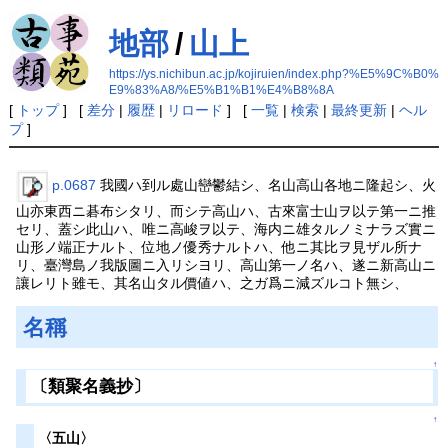
地部
/
山上
https://ys.nichibun.ac.jp/kojiruien/index.php?%E5%9C%B0%
E9%83%A8/%E5%B1%B1%E4%B8%8A
[
トップ
] [
差分
|
履歴
|
リロード
] [
一覧
|
検索
|
最終更新
|
ヘル
プ
]
p.0687
我國ハ到ル處山巒鬱結シ、名山高山各地ニ隆起シ、火
山亦東西ニ碁布シタリ、而シテ高山ハ、古來富士山ヲ以テ第一ニ推
セリ、蓋シ此山ハ、唯ニ高峻ヲ以テ、海内ニ雄タルノミナラズ實ニ
山形ノ端正ナルト、位地ノ優秀ナルトハ、他ニ其比ヲ見ザル所ナ
リ、臺灣島ノ我版圖ニ入リシヨリ、高山第一ノ名ハ、遂ニ新高山ニ
讓レリト雖モ、其名山タル價値ハ、之ガ爲ニ減ズルコト無シ、
名稱
↑
〔類聚名義抄〕
↑
〈五山〉