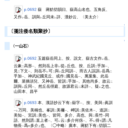
p.0692
嶽 蔣魴切韻曰、嶽高山名也、五角反、
又作
岳、訓與
丘同未
詳、漢鈔云、〈美太介〉
レ
レ
レ
↑
〔箋注倭名類聚抄〕
↑
〈一山石〉
p.0692
玉篇嶽岳同上、按、説文、嶽古文作
岳、
レ
云象
高形
、然則岳上非
從
丘也、按、丘訓
乎加
、
二
一
レ
レ
二
一
見
下文
、則岳不
可
與
丘同訓
、而古人誤訓
岳爲
二
一
レ
二
レ
一
レ
二
乎加
、神武紀國見丘、或作
國見岳
、萬葉集、此岳
一
二
一
爾、菜摘須兒、又神岳、皆訓
乎加
、其他尚多、故云
二
一
二
訓與
丘同
、然丘岳徑庭、故源君云
未詳
、疑
之也、
レ
一
二
一
レ
山田本、昌平
p.0693
本、漢語抄云下有
嶽字
、按、美與
眞訓
二
一
二
万同、美稱也、峯訓
美禰
、岬訓
美佐木
、道訓
一レ
二
一
二
一
二
美知
、宮訓
美也
、皆同、多介、高也、與
長竹
同
一
二
一
二
一
語、然則謂
直上者
、可
云
多介何仭
、不
得
謂
凡
二
一
レ
二
一
レ
下
二
物長
爲
多介
也、〈◯中略〉廣本、蔣魴下有
切韻二
一
中
上
二