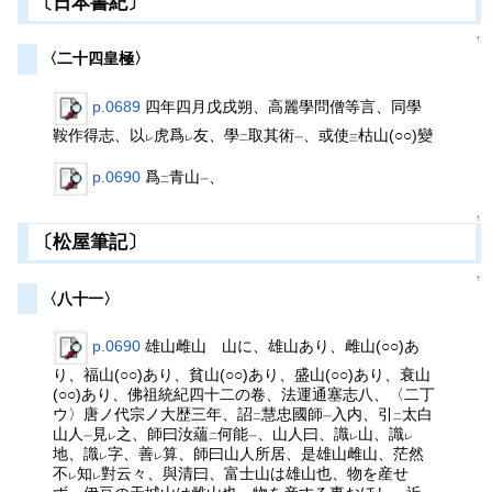
〔日本書紀〕
↑
〈二十四皇極〉
p.0689
四年四月戊戌朔、高麗學問僧等言、同學
鞍作得志、以
虎爲
友、學
取其術
、或使
枯山(○○)變
レ
レ
二
一
三
p.0690
爲
青山
、
二
一
↑
〔松屋筆記〕
↑
〈八十一〉
p.0690
雄山雌山 山に、雄山あり、雌山(○○)あ
り、福山(○○)あり、貧山(○○)あり、盛山(○○)あり、衰山
(○○)あり、佛祖統紀四十二の卷、法運通塞志八、〈二丁
ウ〉唐ノ代宗ノ大歴三年、詔
慧忠國師
入内、引
太白
二
一
二
山人
見
之、師曰汝蘊
何能
、山人曰、識
山、識
一
レ
二
一
レ
レ
地、識
字、善
算、師曰山人所居、是雄山雌山、茫然
レ
レ
不
知
對云々、與清曰、富士山は雄山也、物を産せ
レ
レ