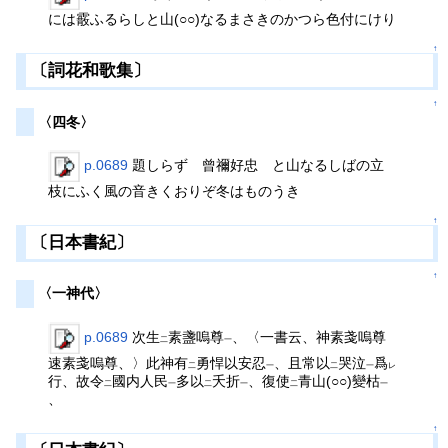
には霰ふるらしと山(○○)なるまさきのかつら色付にけり
↑
〔詞花和歌集〕
↑
〈四冬〉
p.0689
題しらず 曾禰好忠 と山なるしばの立
枝にふく風の音きくおりぞ冬はものうき
↑
〔日本書紀〕
↑
〈一神代〉
p.0689
次生
素盞嗚尊
、〈一書云、神素戔嗚尊
二
一
速素戔嗚尊、〉此神有
勇悍以安忍
、且常以
哭泣
爲
二
一
二
一
レ
行、故令
國内人民
多以
夭折
、復使
青山(○○)變枯
二
一
二
一
二
一
、
↑