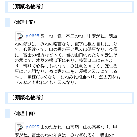
〔類聚名物考〕
↑
〈地理十五〉
p.0695
嶺 ね 嶽 不二のね、甲斐がね、筑波
ねの類ひは、みねの略言なり、假字に根と書しにより
て、心得違へて、山の裾の事と思ふは僻事なり、今俗
に、富士の根方などヽて、裾の山口のわたりを云はそ
の意にて、木草の根は下に有り、枝葉は上に在るよ
り、轉りて心得しものなり、みは眞と同じく、ほむる
事にいふ詞なり、俗に家の上を、屋根と云ふにてしる
べし、家棟(ムネ)なり、むねみね相通へり、劒太刀をも
〈みねともむねとも〉云ふなり、
↑
〔類聚名物考〕
↑
〈地理十四〉
p.0695
山のたかね 山高嶺 山の高峯なり、甲
斐がね、富士のねの如きは、みな峯なるを、猶山の中