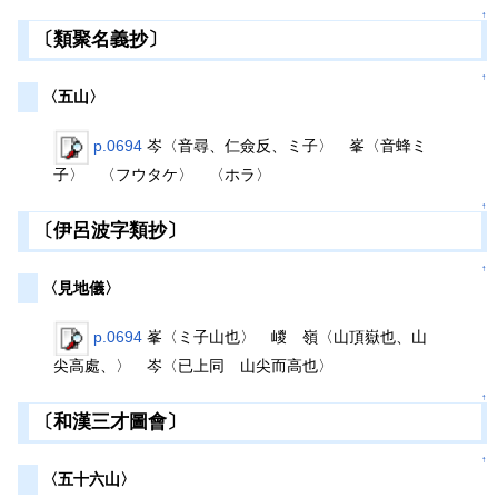
↑
〔類聚名義抄〕
↑
〈五山〉
p.0694
岑〈音尋、仁僉反、ミ子〉 峯〈音蜂ミ
子〉 〈フウタケ〉 〈ホラ〉
↑
〔伊呂波字類抄〕
↑
〈見地儀〉
p.0694
峯〈ミ子山也〉 嵕 嶺〈山頂嶽也、山
尖高處、〉 岑〈已上同 山尖而高也〉
↑
〔和漢三才圖會〕
↑
〈五十六山〉