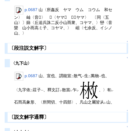
p.0687
山〈所姦反 ヤマ ウム コウム 和セ
ン〉 屾〈音𧧯〉 𡾋〈ヤマ〉 𡿈〈ヤマ〉 〔同〈五
山〉〕巋〈丘追兵誅二反小山而衆、コヤマ、〉巒〈音
欒 山小而高ミ子、コヤマ、〉 岨〈七余反、イシノ
山、〉
↑
〔段注説文解字〕
↑
〈九下山〉
p.0687
山、宣也、謂能宣
散气
生
萬物
也、
二
一
二
一
〈九字依
莊子
、釋文訂
散當
乍
、〉有
二
一
レ
レ
レ
レ
石而高象形、〈所間切、十四部〉、凡山之屬皆从
山、
レ
↑
〔説文解字通釋〕
↑