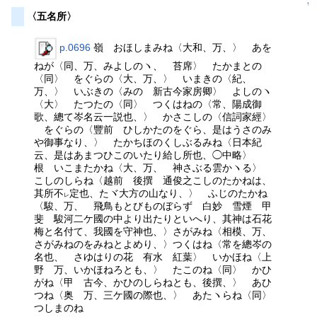
↑
〈五名所〉
p.0696
嶺 おほしまみね〈大和、万、〉 あを
ねが〈同、万、みよしのヽ、 苔席〉 たかまとの
〈同〉 をぐらの〈大、万、〉 いまきの〈紀、
万、〉 いぶきの〈みの 新古今家房卿〉 よしのヽ
〈大〉 たつたの〈同〉 つくはねの〈常、陽成御
歌、總て岑名云一説也、〉 かさこしの〈信詞家經〉
をぐらの〈豐前 ひしかたのをぐら、是はうさのみ
や御事なり、〉 たかちほのくしぶるみね〈日本紀
云、是はあまつひこのいたり給し所也、◯中略〉
根 いこまたかね〈大、万、 神さぶる雲かヽる〉
こしのしらね〈越前 後撰 通俊之こしのたかねは、
其所不
定也、たヾ大方の山なり、〉 ふじのたかね
レ
〈駿、万、 飛鳥もとびものぼらず 白妙 雪煙 甲
斐 駿河二ケ國の中より出たりといへり、其神は石花
梅と名付て、我國を守神也、〉さがみね〈相模、万、
さがみねのをみねとよめり、〉つくはね〈常を總岑の
名也、 さゆはりの花 有水 紅葉〉 いかほね〈上
野 万、いかほねろとも、〉 たこのね〈同〉 かひ
がね〈甲 古今、かひのしらねとも、後撰、〉 あひ
つね〈奥 万、三ケ國の際也、〉 あたヽらね〈同〉
つしまのね