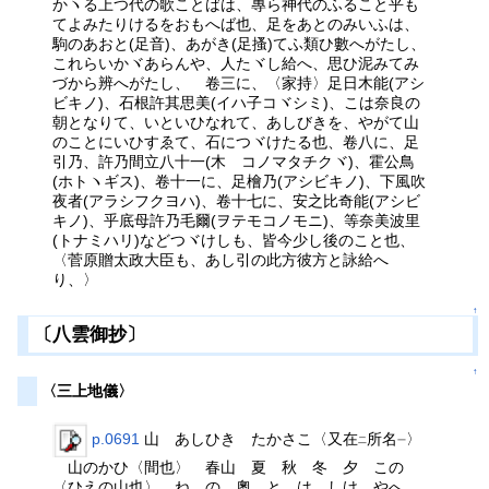
かヽる上つ代の歌ことばは、專ら神代のふること乎も
てよみたりけるをおもへば也、足をあとのみいふは、
駒のあおと(足音)、あがき(足搔)てふ類ひ數へがたし、
これらいかヾあらんや、人たヾし給へ、思ひ泥みてみ
づから辨へがたし、 卷三に、〈家持〉足日木能(アシ
ビキノ)、石根許其思美(イハ子コヾシミ)、こは奈良の
朝となりて、いといひなれて、あしびきを、やがて山
のことにいひすゑて、石につヾけたる也、卷八に、足
引乃、許乃間立八十一(木 コノマタチクヾ)、霍公鳥
(ホトヽギス)、卷十一に、足檜乃(アシビキノ)、下風吹
夜者(アラシフクヨハ)、卷十七に、安之比奇能(アシビ
キノ)、乎底母許乃毛爾(ヲテモコノモニ)、等奈美波里
(トナミハリ)などつヾけしも、皆今少し後のこと也、
〈菅原贈太政大臣も、あし引の此方彼方と詠給へ
り、〉
↑
〔八雲御抄〕
↑
〈三上地儀〉
p.0691
山 あしひき たかさこ〈又在
所名
〉
二
一
山のかひ〈間也〉 春山 夏 秋 冬 夕 この
〈ひえの山也〉 ね の 奧 と は しけ やへ