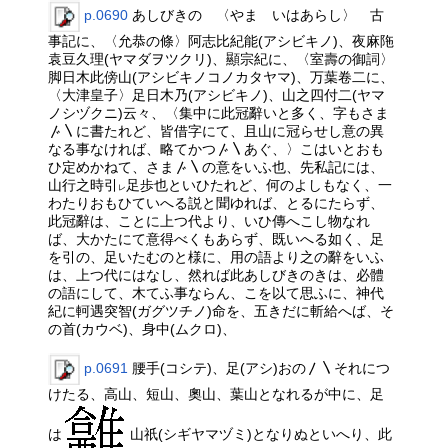
p.0690
あしびきの 〈やま いはあらし〉 古
事記に、〈允恭の條〉阿志比紀能(アシビキノ)、夜麻陁
袁豆久理(ヤマダヲツクリ)、顯宗紀に、〈室壽の御詞〉
脚日木此傍山(アシビキノコノカタヤマ)、万葉卷二に、
〈大津皇子〉足日木乃(アシビキノ)、山之四付二(ヤマ
ノシヅクニ)云々、〈集中に此冠辭いと多く、字もさま
〴〵に書たれど、皆借字にて、且山に冠らせし意の異
なる事なければ、略てかつ〴〵あぐ、〉こはいとおも
ひ定めかねて、さま〴〵の意をいふ也、先私記には、
山行之時引
足歩也といひたれど、何のよしもなく、一
レ
わたりおもひていへる説と聞ゆれば、とるにたらず、
此冠辭は、ことに上つ代より、いひ傳へこし物なれ
ば、大かたにて意得べくもあらず、既いへる如く、足
を引の、足いたむのと様に、用の語より之の辭をいふ
は、上つ代にはなし、然れば此あしびきのきは、必體
の語にして、木てふ事ならん、こを以て思ふに、神代
紀に軻遇突智(ガグツチノ)命を、五きだに斬給へば、そ
の首(カウベ)、身中(ムクロ)、
p.0691
腰手(コシテ)、足(アシ)おの〳〵それにつ
けたる、高山、短山、奧山、葉山となれるが中に、足
は
山祇(シギヤマヅミ)となりぬといへり、此