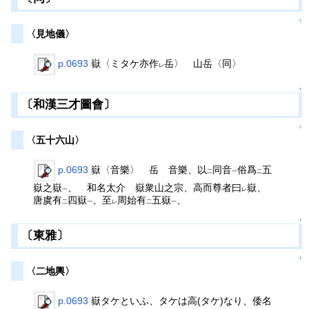
↑
〈見地儀〉
p.0693
嶽〈ミタケ亦作
岳〉 山岳〈同〉
レ
↑
〔和漢三才圖會〕
↑
〈五十六山〉
p.0693
嶽〈音樂〉 岳 音樂、以
同音
俗爲
五
二
一
二
嶽之嶽
、 和名太介 嶽衆山之宗、高而尊者曰
嶽、
一
レ
唐虞有
四嶽
、至
周始有
五嶽
、
二
一
レ
二
一
↑
〔東雅〕
↑
〈二地輿〉
p.0693
嶽タケといふ、タケは高(タケ)なり、倭名