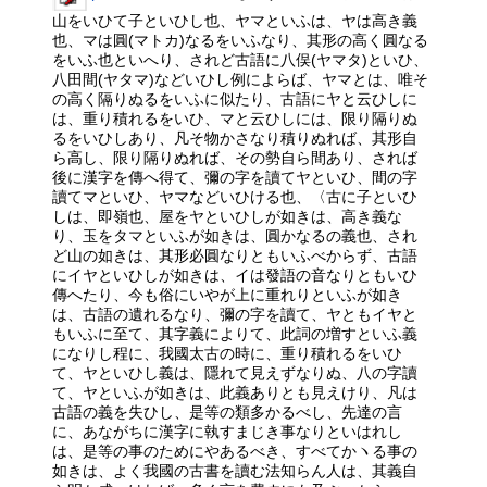
山をいひて子といひし也、ヤマといふは、ヤは高き義
也、マは圓(マトカ)なるをいふなり、其形の高く圓なる
をいふ也といへり、されど古語に八俣(ヤマタ)といひ、
八田間(ヤタマ)などいひし例によらば、ヤマとは、唯そ
の高く隔りぬるをいふに似たり、古語にヤと云ひしに
は、重り積れるをいひ、マと云ひしには、限り隔りぬ
るをいひしあり、凡そ物かさなり積りぬれば、其形自
ら高し、限り隔りぬれば、その勢自ら間あり、されば
後に漢字を傳へ得て、彌の字を讀てヤといひ、間の字
讀てマといひ、ヤマなどいひける也、〈古に子といひ
しは、即嶺也、屋をヤといひしが如きは、高き義な
り、玉をタマといふが如きは、圓かなるの義也、され
ど山の如きは、其形必圓なりともいふべからず、古語
にイヤといひしが如きは、イは發語の音なりともいひ
傳へたり、今も俗にいやが上に重れりといふが如き
は、古語の遺れるなり、彌の字を讀て、ヤともイヤと
もいふに至て、其字義によりて、此詞の増すといふ義
になりし程に、我國太古の時に、重り積れるをいひ
て、ヤといひし義は、隱れて見えずなりぬ、八の字讀
て、ヤといふが如きは、此義ありとも見えけり、凡は
古語の義を失ひし、是等の類多かるべし、先達の言
に、あながちに漢字に執すまじき事なりといはれし
は、是等の事のためにやあるべき、すべてかヽる事の
如きは、よく我國の古書を讀む法知らん人は、其義自