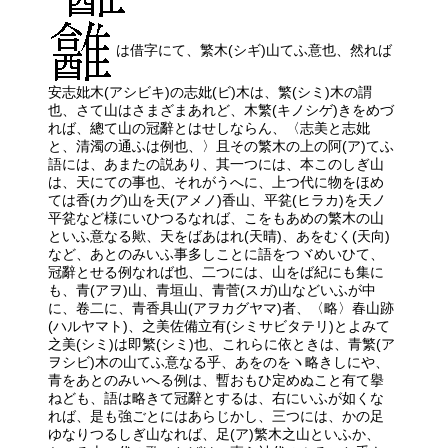
は借字にて、繁木(シギ)山てふ意也、然れば
安志妣木(アシビキ)の志妣(ビ)木は、繁(シミ)木の謂
也、さて山はさまざまあれど、木繁(キノシゲ)きをめづ
れば、總て山の冠辭とはせしならん、〈志美と志妣
と、清濁の通ふは例也、〉且その繁木の上の阿(ア)てふ
語には、あまたの説あり、其一つには、本このしぎ山
は、天にての事也、それがうへに、上つ代に物をほめ
ては香(カグ)山を天(アメノ)香山、平瓫(ヒラカ)を天ノ
平瓫など様にいひつるなれば、こをもあめの繁木の山
といふ意なる歟、天をばあはれ(天晴)、あをむく(天向)
など、あとのみいふ事多しことに語をつヾめいひて、
冠辭とせる例なれば也、二つには、山をば紀にも集に
も、青(アヲ)山、青垣山、青菅(スガ)山などいふが中
に、卷二に、青香具山(アヲカグヤマ)者、〈略〉春山跡
(ハルヤマト)、之美佐備立有(シミサビタテリ)とよみて
之美(シミ)は即繁(シミ)也、これらに依ときは、青繁(ア
ヲシビ)木の山てふ意なる乎、あをのをヽ略きしにや、
青をあとのみいへる例は、暫おもひ定めぬこと有て擧
ねども、語は略きて冠辭とするは、右にいふが如くな
れば、是も強ごとにはあらじかし、三つには、かの足
ゆなりつるしぎ山なれば、足(ア)繁木之山といふか、