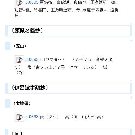
p.0693
臣鍇按、白虎通、嶽确也、王者巡狩、确
二
功徳
也、尚書曰、王乃時巡守、考
制度于四嶽
、逆捉
一
二
一
反、
↑
〔類聚名義抄〕
↑
〈五山〉
p.0693
𡽺〈ヤマタケ〉 〈ミ子ヲカ 音樂ミタ
ケ〉 岳〈古ヲカ山ノミ子 クマ サカシ〉 嶽
〈谷〉
↑
〔伊呂波字類抄〕
↑
〈太地儀〉
p.0693
嶽〈タケ〉 嵩〈同 山大曰
嵩〉
レ
↑
〔同〕