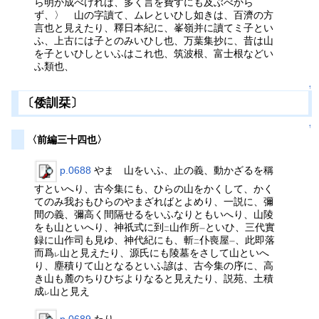
ら明か成べければ、多く言を費すにも及ぶべから
ず、〉 山の字讀て、ムレといひし如きは、百濟の方
言也と見えたり、釋日本紀に、峯嶺并に讀てミ子とい
ふ、上古には子とのみいひし也、万葉集抄に、昔は山
を子といひしといふはこれ也、筑波根、富士根などい
ふ類也、
↑
〔倭訓栞〕
↑
〈前編三十四也〉
p.0688
やま 山をいふ、止の義、動かざるを稱
すといへり、古今集にも、ひらの山をかくして、かく
てのみ我おもひらのやまざればとよめり、一説に、彌
間の義、彌高く間隔せるをいふなりともいへり、山陵
をも山といへり、神祇式に到
山作所
といひ、三代實
二
一
録に山作司も見ゆ、神代紀にも、斬
仆喪屋
、此即落
二
一
而爲
山と見えたり、源氏にも陵墓をさして山といへ
レ
り、塵積りて山となるといふ諺は、古今集の序に、高
き山も麓のちりひぢよりなると見えたり、説苑、土積
成
山と見え
レ
p.0689
たり、