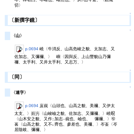
レ
切〉
↑
〔新撰字鏡〕
↑
〈山〉
p.0694
嶢〈牛消反、山高危峻之貌、太加志、又
佐加志、又彌禰、〉 嶼〈因與反、上山豐貌山乃彌
禰、太乎利、又井太乎利、又志万、〉
↑
〔同〕
↑
〈連字〉
p.0694
岌峩〈山頭也、山高之貌、美禰、又伊太
太支、〉崱屴〈山峻嶮之貌、佐加志、又彌禰、〉嶢𡸣
〈山木安之貌、又作
加志
峩也、嶮也、 彌禰、〉岝
二
一
峉〈山高之貌、又不
齊也、參差也、美禰、〉岑崟〈岑
レ
居陰岐、彌禰、〉