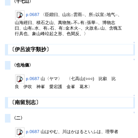
〈十七山〉
p.0687
〈臣鍇曰、山出
雲雨
、所
以宣
地气
、
二
一
三
二
一
山海經曰、積石之山、萬物無
不
有
張華
、博物志
レ
レ
二
一
曰、山有
水、有
石、有
金木火
、火故名
山、含魄五
レ
レ
二
一
レ
行具也、象山峰竝起之形、色閑反、〉
↑
〔伊呂波字類抄〕
↑
〈也地儀〉
p.0687
山〈ヤマ〉 〈七高山(○○○) 比叡 比
良 伊吹 神峯 愛宕護 金峯 葛木〉
↑
〔南留別志〕
↑
〈二〉
p.0687
山はやむ、川はかはるといふは、理學者