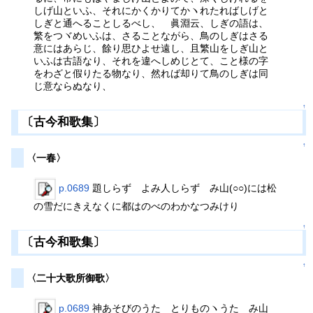
しげ山といふ、それにかくかりてかヽれたればしげと
しぎと通へることしるべし、 眞淵云、しぎの語は、
繁をつヾめいふは、さることながら、鳥のしぎはさる
意にはあらじ、餘り思ひよせ遠し、且繁山をしぎ山と
いふは古語なり、それを違へしめじとて、こと様の字
をわざと假りたる物なり、然れば却りて鳥のしぎは同
じ意ならぬなり、
↑
〔古今和歌集〕
↑
〈一春〉
p.0689
題しらず よみ人しらず み山(○○)には松
の雪だにきえなくに都はのべのわかなつみけり
↑
〔古今和歌集〕
↑
〈二十大歌所御歌〉
p.0689
神あそびのうた とりものヽうた み山