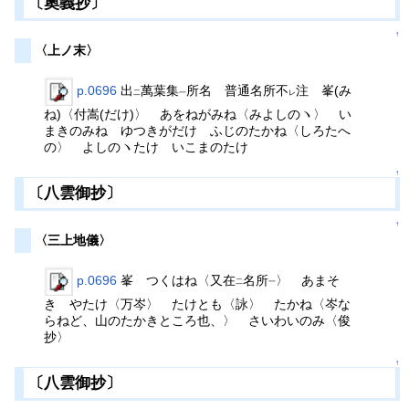
〔奧義抄〕
↑
〈上ノ末〉
p.0696
出
萬葉集
所名 普通名所不
注 峯(み
二
一
レ
ね)〈付嵩(だけ)〉 あをねがみね〈みよしのヽ〉 い
まきのみね ゆつきがだけ ふじのたかね〈しろたへ
の〉 よしのヽたけ いこまのたけ
↑
〔八雲御抄〕
↑
〈三上地儀〉
p.0696
峯 つくはね〈又在
名所
〉 あまそ
二
一
き やたけ〈万岑〉 たけとも〈詠〉 たかね〈岑な
らねど、山のたかきところ也、〉 さいわいのみ〈俊
抄〉
↑
〔八雲御抄〕