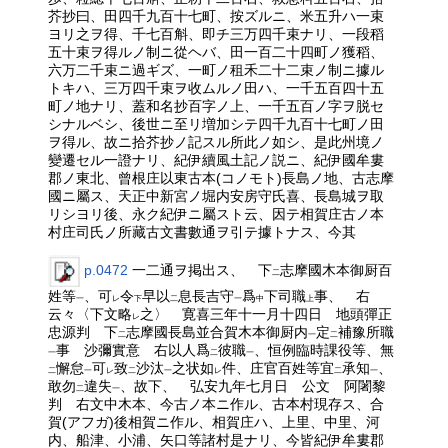
芥抄曰、田四千九百十七町、按ズルニ、米五升ハ一束
ヨリ之ヲ得、千七百斛、即チ三万四千束ナリ、一段稻
五十束ヲ得ルノ制ニ從ヘバ、田一百二十四町ノ獲稻、
六万二千束ニ過ギズ、一町ノ租禾二十二束ノ制ニ據ル
トキハ、三万四千束ヲ收ムルノ田ハ、一千五百四十五
町ノ地ナリ、蓋和名抄百字ノ上、一千五百ノ字ヲ脱セ
シナルベシ、後世ニ至リ増加シテ四千九百十七町ノ田
ヲ得ル、故ニ拾芥抄ノ記スル所此ノ如シ、是此州境ノ
變遷セル一證ナリ、紀伊續風土記ノ説ニ、紀伊國牟婁
郡ノ東北、曾根庄以東古本(コノモト)長島ノ地、古志摩
國ニ屬ス、天正中新宮ノ堀内安房守氏喜、長島城ヲ取
リシヨリ後、永ク紀伊ニ屬スト云、因テ相賀庄古ノ本
村庄司氏ノ所藏古文書數通ヲ引テ據トナス、今其
p.0472
一二通ヲ掲出ス、 下
志摩國木本御厨百
二
姓等
、可
令
早以
息長吉守
爲
下司職
事、 右
一
レ
下
二
一
中
上
云々〈下文略
之〉 寛喜三年十一月十四日 地頭彈正
レ
忠源判 下
志摩國長島並合賀木本御厨内
定
補豫所職
二
一
二
事 沙彌實意 右以人爲
彼職
、恒例臨時課役等、無
一
二
一
懈怠
可
致
沙汰
之状如
件、庄官百姓等宜
承知
、
二
一
レ
二
一
レ
二
一
敢勿
違失
、故下、 弘安九年七月日 公文 阿闍黎
二
一
判 右文中木本、今古ノ本ニ作ル、古本村現存ス、合
賀(アフガ)後相賀ニ作ル、相賀庄ハ、上里、中里、河
内、船津、小浦、矢口等諸村是ナリ、今皆紀伊牟婁郡