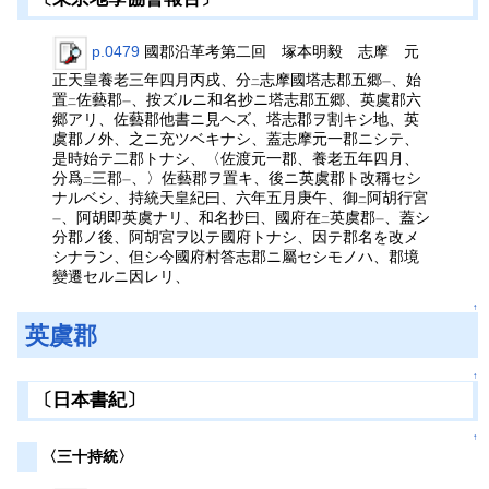
p.0479
國郡沿革考第二回 塚本明毅 志摩 元
正天皇養老三年四月丙戌、分
志摩國塔志郡五郷
、始
二
一
置
佐藝郡
、按ズルニ和名抄ニ塔志郡五郷、英虞郡六
二
一
郷アリ、佐藝郡他書ニ見ヘズ、塔志郡ヲ割キシ地、英
虞郡ノ外、之ニ充ツベキナシ、蓋志摩元一郡ニシテ、
是時始テ二郡トナシ、〈佐渡元一郡、養老五年四月、
分爲
三郡
、〉佐藝郡ヲ置キ、後ニ英虞郡ト改稱セシ
二
一
ナルベシ、持統天皇紀曰、六年五月庚午、御
阿胡行宮
二
、阿胡即英虞ナリ、和名抄曰、國府在
英虞郡
、蓋シ
一
二
一
分郡ノ後、阿胡宮ヲ以テ國府トナシ、因テ郡名を改メ
シナラン、但シ今國府村答志郡ニ屬セシモノハ、郡境
變遷セルニ因レリ、
↑
英虞郡
↑
〔日本書紀〕
↑
〈三十持統〉