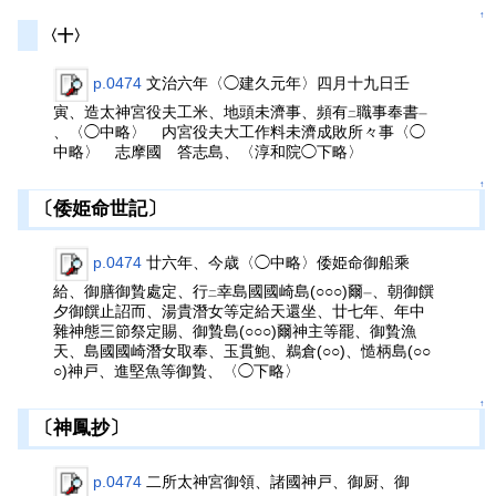
↑
〈十〉
p.0474
文治六年〈◯建久元年〉四月十九日壬
寅、造太神宮役夫工米、地頭未濟事、頻有
職事奉書
二
一
、〈◯中略〉 内宮役夫大工作料未濟成敗所々事〈◯
中略〉 志摩國 答志島、〈淳和院◯下略〉
↑
〔倭姫命世記〕
p.0474
廿六年、今歳〈◯中略〉倭姫命御船乘
給、御膳御贄處定、行
幸島國國崎島(○○○)爾
、朝御饌
二
一
夕御饌止詔而、湯貴潛女等定給天還坐、廿七年、年中
雜神態三節祭定賜、御贄島(○○○)爾神主等罷、御贄漁
天、島國國崎潛女取奉、玉貫鮑、鵜倉(○○)、慥柄島(○○
○)神戸、進堅魚等御贄、〈◯下略〉
↑
〔神鳳抄〕
p.0474
二所太神宮御領、諸國神戸、御厨、御