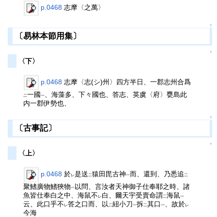
p.0468
志摩〈之萬〉
↑
〔易林本節用集〕
↑
〈下〉
p.0468
志摩〈志(シ)州〉四方半日、一郡志州合爲
一國
、海藻多、下々國也、答志、英虞〈府〉甕島此
二
一
内一郡伊勢也、
↑
〔古事記〕
↑
〈上〉
p.0468
於
是送
猿田毘古神
而、還到、乃悉追
レ
二
一
二
聚鰭廣物鰭狹物
以問、言汝者天神御子仕奉耶之時、諸
一
魚皆仕奉白之中、海鼠不
白、爾天宇受賣命謂
海鼠
レ
二
一
云、此口乎不
答之口而、以
紐小刀
拆
其口
、故於
レ
二
一
二
一
レ
今海