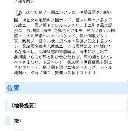
ノ如キ離レ
p.0470
島ノ一國ニハアラズ、伊勢及舊クハ紀伊
國ニ堺ヒタル地續キノ國ナレド、管スル島々ノ多クア
ル故ニ、一國ノ號トナレルモノナリ、上ニ引ク風土記
抄ニ、放
地出
海中
之島也トアルモ、島々ノ多カル國
レ
二
一
體ノ、大凡ヲ謂ヘルナルベケレド、然ハ聞取ガタク、
實ニ離島ノ一國タル状ニ思ハルヽ麁漏ノ記文ト云フベ
シ、又諸國名義考志摩條ニ、こは國體によりて號けた
るなるべし、此國答志郡答志崎は、海中にさし出て、
參河國いらごが島と對ひ合ひたれば、島の國ともいふ
べきさまなり、ト云ヘレド、答志崎ト伊良虞島ト對ヒ
合セタリトテ、島ノ國ト謂フニ決スベカラズ、カヽル
地勢ハ、沿海ノ國ニ、數知レズ多キコトナリ、
↑
位置
↑
〔地勢提要〕
↑
〈乾〉