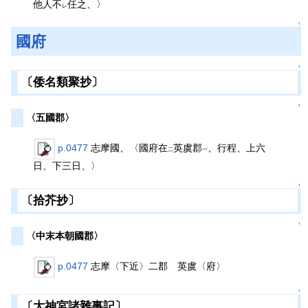
他人不
任之、〉
レ
↑
國府
↑
〔倭名類聚抄〕
↑
〈五國郡〉
p.0477
志摩國、〈國府在
英虞郡
、行程、上六
二
一
日、下三日、〉
↑
〔拾芥抄〕
↑
〈中末本朝國郡〉
p.0477
志摩〈下近〉二郡 英虞〈府〉
↑
〔大神宮諸雜事記〕