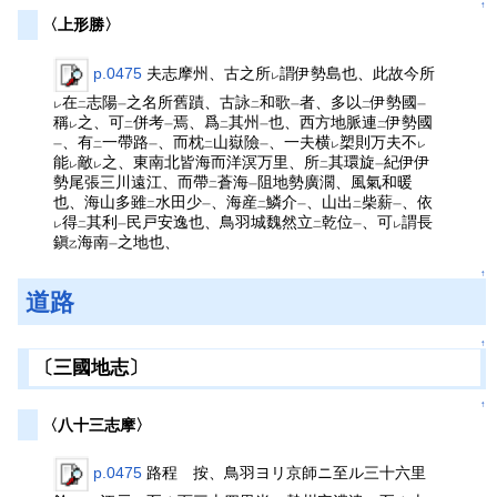
↑
〈上形勝〉
p.0475
夫志摩州、古之所
謂伊勢島也、此故今所
レ
在
志陽
之名所舊蹟、古詠
和歌
者、多以
伊勢國
レ
二
一
二
一
二
一
稱
之、可
併考
焉、爲
其州
也、西方地脈連
伊勢國
レ
二
一
二
一
二
、有
一帶路
、而枕
山嶽險
、一夫横
槊則万夫不
一
二
一
二
一
レ
レ
能
敵
之、東南北皆海而洋溟万里、所
其環旋
紀伊伊
レ
レ
二
一
勢尾張三川遠江、而帶
蒼海
阻地勢廣濶、風氣和暖
二
一
也、海山多雖
水田少
、海産
鱗介
、山出
柴薪
、依
二
一
二
一
二
一
得
其利
民戸安逸也、鳥羽城魏然立
乾位
、可
謂長
レ
二
一
二
一
レ
鎭
海南
之地也、
乙
一
↑
道路
↑
〔三國地志〕
↑
〈八十三志摩〉
p.0475
路程 按、鳥羽ヨリ京師ニ至ル三十六里