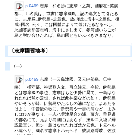
p.0469
志摩 和名抄に志摩〈之萬、國府在
英虞
二
郡
、〉名義は、或書に志摩國風土記の逸文とて引たる
一
に、志摩爲
伊勢島
之意也、放
地出
海中
之島也、後
二
一
レ
二
一
成
國名
云々、こは國體によりて號けたるなるべし、
二
一
此國答志郡答志崎、海中にさし出て、參河國いらごが
島と對ひ合ひたれば、島の國ともいふべきさまなり、
↑
〔志摩國舊地考〕
↑
〈一〉
p.0469
志摩〈一云島津國、又云伊勢島、◯中
略〉 橘守部、神樂歌入文、弓立注云、今按、伊勢島
とは志摩國の事也、志摩はもと伊勢に屬て、一島はな
れたれば然か云也、されば此神樂などの如く、伊勢島
やいそらが崎、伊勢島やたふしの浦になど、よみたる
はよし、中昔後の歌に、伊勢島や一志の浦など、よみ
しはひが事なり、一志ハ雲津星合の浦、藤方、垂見邊
の郡名にて、元より島國にはあらず、按ルニ入綾ノ辨
説最宜シ、但シ一島はなれたれば然か云也、ト云ヘル
ハ違ヘリ、國名ヲ志摩トハ云ヘド、彼淡路隱岐、佐渡