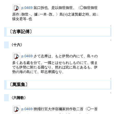
p.0469
鼠口拆也、是以御世御世、〈◯御世御世
原作
御世
、據
一本
攺、〉島(○)之速贄獻之時、給
二
一
二
一
二
猿女君等
也
一
↑
〔古事記傅〕
↑
〈十六〉
p.0469
さて志摩は、もと伊勢の内にて、島々の
多くある處を分て、一國とはせられしものにて、後ま
でも伊勢に附たる國なり、然れば此に島とあるも、伊
勢の海の島にて、即志摩國なり、
↑
〔萬葉集〕
↑
〈六雜歌〉
p.0469
狹殘行宮大伴宿禰家持作歌二首〈◯一首