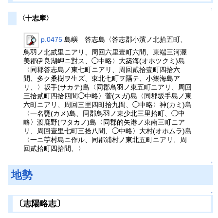
↑
〈十志摩〉
p.0475
島嶼 答志島〈答志郡小濱ノ北拾五町、
鳥羽ノ北貳里ニアリ、周回六里壹町六間、東端三河渥
美郡伊良湖岬ニ對ス、◯中略〉大築海(オホツクミ)島
〈同郡答志島ノ東七町ニアリ、周回貳拾壹町四拾六
間、多ク桑樹ヲ生ズ、東北七町ヲ隔テ、小築海島ア
リ、〉坂手(サカテ)島〈同郡鳥羽ノ東五町ニアリ、周回
三拾貳町四拾四間◯中略〉菅(スガ)島〈同郡坂手島ノ東
六町ニアリ、周回三里四町拾九間、◯中略〉神(カミ)島
〈一名甕(カメ)島、同郡鳥羽ノ東少北三里拾町、◯中
略〉渡鹿野(ワタカノ)島〈同郡的矢港ノ東南三町ニア
リ、周回壹里七町三拾八間、◯中略〉大村(オホムラ)島
〈一ニ苧村島ニ作ル、同郡浦村ノ東北五町ニアリ、周
回貳拾町四拾間、〉
↑
地勢
↑
〔志陽略志〕