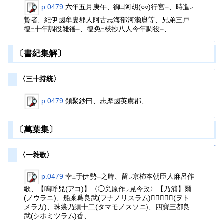
p.0479
六年五月庚午、御
阿胡(○○)行宮
、時進
二
一
レ
贄者、紀伊國牟婁郡人阿古志海部河瀬麿等、兄弟三戸
復
十年調役雜徭
、復免
梜抄八人今年調役
、
二
一
二
一
↑
〔書紀集解〕
↑
〈三十持統〉
p.0479
類聚鈔曰、志摩國英虞郡、
↑
〔萬葉集〕
↑
〈一雜歌〉
p.0479
幸
于伊勢
之時、留
京柿本朝臣人麻呂作
二
一
レ
歌、【鳴呼兒(アコ)】〈◯兒原作
見今攺〉【乃浦】爾
レ
(ノウラニ)、船乘爲良武(フナノリスラム)、𡢳嬬等之(ヲト
メラガ)、珠裳乃須十二(タマモノスソニ)、四寶三都良
武(シホミツラム)香、