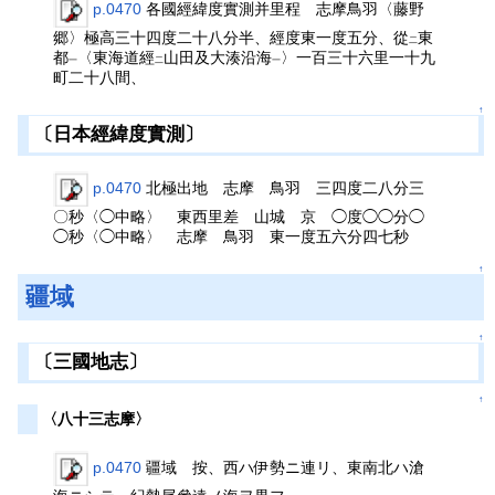
p.0470
各國經緯度實測并里程 志摩鳥羽〈藤野
郷〉極高三十四度二十八分半、經度東一度五分、從
東
二
都
〈東海道經
山田及大湊沿海
〉一百三十六里一十九
一
二
一
町二十八間、
↑
〔日本經緯度實測〕
p.0470
北極出地 志摩 鳥羽 三四度二八分三
〇秒〈◯中略〉 東西里差 山城 京 ◯度◯◯分◯
◯秒〈◯中略〉 志摩 鳥羽 東一度五六分四七秒
↑
疆域
↑
〔三國地志〕
↑
〈八十三志摩〉
p.0470
疆域 按、西ハ伊勢ニ連リ、東南北ハ滄