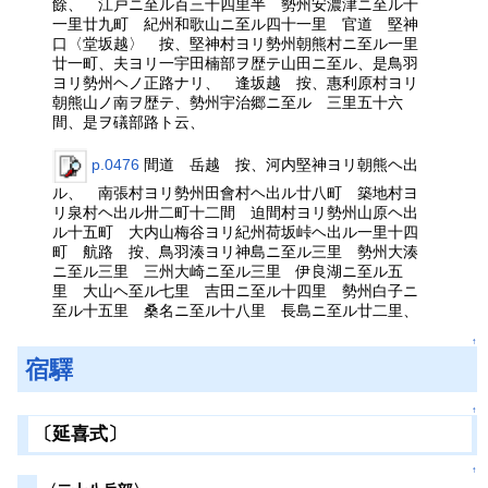
餘、 江戸ニ至ル百三十四里半 勢州安濃津ニ至ル十
一里廿九町 紀州和歌山ニ至ル四十一里 官道 堅神
口〈堂坂越〉 按、堅神村ヨリ勢州朝熊村ニ至ル一里
廿一町、夫ヨリ一宇田楠部ヲ歴テ山田ニ至ル、是鳥羽
ヨリ勢州ヘノ正路ナリ、 逢坂越 按、惠利原村ヨリ
朝熊山ノ南ヲ歴テ、勢州宇治郷ニ至ル 三里五十六
間、是ヲ礒部路ト云、
p.0476
間道 岳越 按、河内堅神ヨリ朝熊ヘ出
ル、 南張村ヨリ勢州田會村ヘ出ル廿八町 築地村ヨ
リ泉村ヘ出ル卅二町十二間 迫間村ヨリ勢州山原ヘ出
ル十五町 大内山梅谷ヨリ紀州荷坂峠ヘ出ル一里十四
町 航路 按、鳥羽湊ヨリ神島ニ至ル三里 勢州大湊
ニ至ル三里 三州大崎ニ至ル三里 伊良湖ニ至ル五
里 大山ヘ至ル七里 吉田ニ至ル十四里 勢州白子ニ
至ル十五里 桑名ニ至ル十八里 長島ニ至ル廿二里、
↑
宿驛
↑
〔延喜式〕
↑