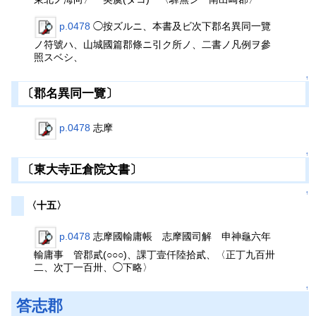
p.0478
◯按ズルニ、本書及ビ次下郡名異同一覽
ノ符號ハ、山城國篇郡條ニ引ク所ノ、二書ノ凡例ヲ參
照スベシ、
↑
〔郡名異同一覽〕
p.0478
志摩
↑
〔東大寺正倉院文書〕
↑
〈十五〉
p.0478
志摩國輸庸帳 志摩國司解 申神龜六年
輸庸事 管郡貳(○○○)、課丁壹仟陸拾貳、〈正丁九百卅
二、次丁一百卅、◯下略〉
↑
答志郡