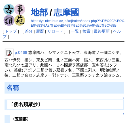
地部
/
志摩國
https://ys.nichibun.ac.jp/kojiruien/index.php?%E5%9C%B0%
E9%83%A8/%E5%BF%97%E6%91%A9%E5%9C%8B
[
トップ
] [
差分
|
履歴
|
リロード
] [
一覧
|
検索
|
最終更新
|
ヘル
プ
]
p.0468
志摩國ハ、シマノクニト云フ、東海道ノ一國ニシテ、
西ハ伊勢ニ接シ、東及ビ南、北ノ三面ハ海ニ臨ム、東西凡ソ三里、
南北凡ソ七里アリ、此國ハ、古ヘ國府ヲ英虞郡ニ置キ答志(タフ
シ)、英虞(アゴ)ノ二郡ヲ管シ延喜ノ制、下國ニ列ス、明治維新ノ
後、二郡ヲ合セテ志摩ノ一郡トナシ、三重縣ヲシテ之ヲ治セシム、
名稱
↑
〔倭名類聚抄〕
↑
〈五國郡〉