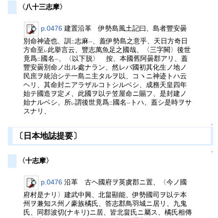
〈八十三志摩〉
p.0476
建置沿革 伊勢島風土記曰、島者豐安曇
別命神迹也、訓
志麻
、蓋伊勢島之意乎、天日方奇日
二
一
方命至
此擧言云、豐志萬魚足之國哉、〈三字闕〉後世
レ
竟爲
國名
、〈以下脱〉 按、本國舊阿曇郡アリ、蓋
二
一
豐安曇別命ノ出ル處ナラン、然レバ國初其化生ノ地ノ
民庶ヲ統治シテ一島ニ主タルヲ以、コヽニ神迹トハ云
ヘリ、其命封ニアラザルコトシルベシ、成務天皇四年
始テ國造ヲ定メ、此國ヲ以テ笠屋命ニ賜フ、是封建ノ
始ナルベシ、所
謂後世竟爲
國名
トハ、蓋シ是時ヲサ
レ
二
一
スナリ、
↑
〔日本地誌提要〕
↑
〈十志摩〉
p.0476
沿革 古ヘ國府ヲ英虞郡ニ置、〈今ノ國
府村是ナリ〉建武中興、北畠顯能、伊勢國司ヲ以テ本
州ヲ兼知ス州ノ豪族橘氏、答志郡鳥羽城ニ居リ、九鬼
氏、同郡波切(ナキリ)ニ居、皆北畠氏ニ屬ス、橘氏相傳