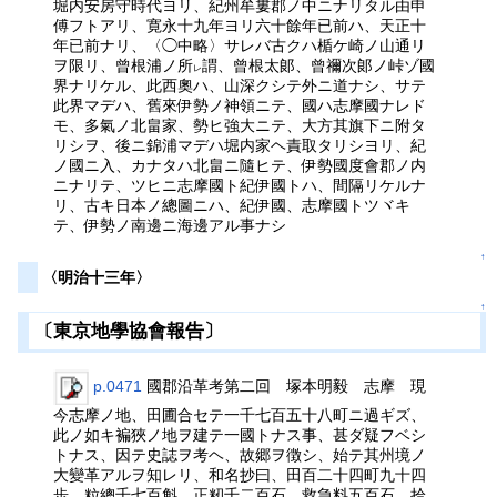
堀内安房守時代ヨリ、紀州牟婁郡ノ中ニナリタル由申
傅フトアリ、寛永十九年ヨリ六十餘年已前ハ、天正十
年已前ナリ、〈◯中略〉サレバ古クハ楯ケ崎ノ山通リ
ヲ限リ、曾根浦ノ所
謂、曾根太郞、曾禰次郞ノ峠ゾ國
レ
界ナリケル、此西奧ハ、山深クシテ外ニ道ナシ、サテ
此界マデハ、舊來伊勢ノ神領ニテ、國ハ志摩國ナレド
モ、多氣ノ北畠家、勢ヒ強大ニテ、大方其旗下ニ附タ
リシヲ、後ニ錦浦マデハ堀内家ヘ責取タリシヨリ、紀
ノ國ニ入、カナタハ北畠ニ隨ヒテ、伊勢國度會郡ノ内
ニナリテ、ツヒニ志摩國ト紀伊國トハ、間隔リケルナ
リ、古キ日本ノ總圖ニハ、紀伊國、志摩國トツヾキ
テ、伊勢ノ南邊ニ海邊アル事ナシ
↑
〈明治十三年〉
↑
〔東京地學協會報告〕
p.0471
國郡沿革考第二回 塚本明毅 志摩 現
今志摩ノ地、田圃合セテ一千七百五十八町ニ過ギズ、
此ノ如キ褊狹ノ地ヲ建テ一國トナス事、甚ダ疑フベシ
トナス、因テ史誌ヲ考ヘ、故郷ヲ徴シ、始テ其州境ノ
大變革アルヲ知レリ、和名抄曰、田百二十四町九十四
歩、粒總千七百斛、正籾千二百石、救急料五百石、拾