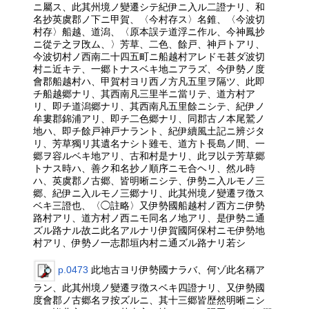
ニ屬ス、此其州境ノ變遷シテ紀伊ニ入ル二證ナリ、和
名抄英虞郡ノ下ニ甲賀、〈今村存ス〉名錐、〈今波切
村存〉船越、道潟、〈原本誤テ道浮ニ作ル、今神鳳抄
ニ從テ之ヲ攺ム、〉芳草、二色、餘戸、神戸トアリ、
今波切村ノ西南二十四五町ニ船越村アレドモ甚ダ波切
村ニ近キテ、一郷トナスベキ地ニアラズ、今伊勢ノ度
會郡船越村ハ、甲賀村ヨリ西ノ方凡五里ヲ隔ツ、此即
チ船越郷ナリ、其西南凡三里半ニ當リテ、道方村ア
リ、即チ道潟郷ナリ、其西南凡五里餘ニシテ、紀伊ノ
牟婁郡錦浦アリ、即チ二色郷ナリ、同郡古ノ本尾鷲ノ
地ハ、即チ餘戸神戸ナラント、紀伊續風土記ニ辨ジタ
リ、芳草獨リ其遺名ナシト雖モ、道方ト長島ノ間、一
郷ヲ容ルベキ地アリ、古和村是ナリ、此ヲ以テ芳草郷
トナス時ハ、善ク和名抄ノ順序ニモ合ヘリ、然ル時
ハ、英虞郡ノ古郷、皆明晰ニシテ、伊勢ニ入ルモノ三
郷、紀伊ニ入ルモノ三郷ナリ、此其州境ノ變遷ヲ徴ス
ベキ三證也、〈◯註略〉又伊勢國船越村ノ西方ニ伊勢
路村アリ、道方村ノ西ニモ同名ノ地アリ、是伊勢ニ通
ズル路ナル故ニ此名アルナリ伊賀國阿保村ニモ伊勢地
村アリ、伊勢ノ一志郡垣内村ニ通ズル路ナリ若シ
p.0473
此地古ヨリ伊勢國ナラバ、何ゾ此名稱ア
ラン、此其州境ノ變遷ヲ徴スベキ四證ナリ、又伊勢國
度會郡ノ古郷名ヲ按ズルニ、其十三郷皆歴然明晰ニシ