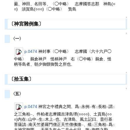
薗、神田、名田等、〈◯中略〉 志摩國答志郡 神島(○
○) 須賀島(○○○)〈◯中略〉 贄島
↑
〔神宮雜例集〕
↑
〈一〉
p.0474
神封事〈◯中略〉 志摩國〈六十六戸◯
中略〉 鵜倉神戸 慥柄神戸 右〈◯中略〉鵜倉、慥
柄等島者、朝夕御饌御贄之所也、
↑
〔拾玉集〕
↑
〈五〉
p.0474
神宮之中禮典之間、爲
永例
有
長柏
謂
二
一
二
一
二
之三角柏
、件柏者志摩國吉津島堺(○○○○)、土貢島(○○
一
○)内在
山中
生
木上
也、吉津島、風土記曰、昔行基
二
一
二
一
菩薩請
南天竺婆羅門僧正天竺僧佛擔
、殖
三角柏
爲
二
一
二
一
二
太神宮御園
、天平九年十二月十七日、致
御祭之勤