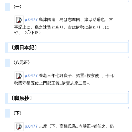
↑
〈一〉
p.0477
島津國造 島は志摩國、津は助辭也、古
事記上に、島之速贄とあり、古は伊勢に隷たりしに
や、〈◯下略〉
↑
〔續日本紀〕
↑
〈八元正〉
p.0477
養老三年七月庚子、始置
按察使
、令
伊
二
一
三
勢國守從五位上門部王管
伊賀志摩二國
、
二
一
↑
〔職原抄〕
↑
〈下〉
p.0477
志摩〈下、高橋氏爲
内膳正
者任之、仍
二
一