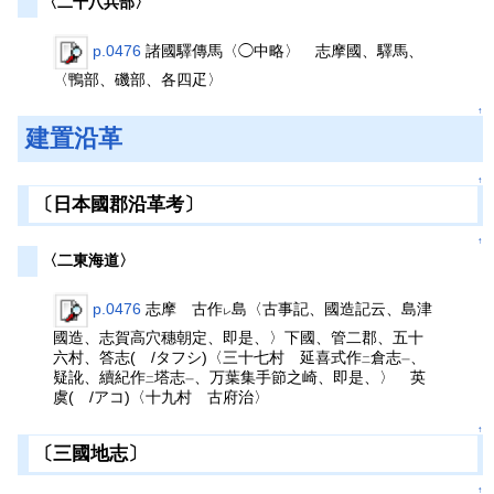
〈二十八兵部〉
p.0476
諸國驛傳馬〈◯中略〉 志摩國、驛馬、
〈鴨部、磯部、各四疋〉
↑
建置沿革
↑
〔日本國郡沿革考〕
↑
〈二東海道〉
p.0476
志摩 古作
島〈古事記、國造記云、島津
レ
國造、志賀高穴穗朝定、即是、〉下國、管二郡、五十
六村、答志( /タフシ)〈三十七村 延喜式作
倉志
、
二
一
疑訛、續紀作
塔志
、万葉集手節之崎、即是、〉 英
二
一
虞( /アコ)〈十九村 古府治〉
↑
〔三國地志〕
↑