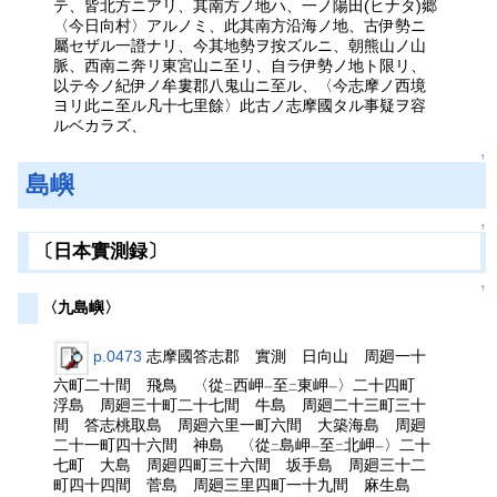
テ、皆北方ニアリ、其南方ノ地ハ、一ノ陽田(ヒナタ)郷
〈今日向村〉アルノミ、此其南方沿海ノ地、古伊勢ニ
屬セザル一證ナリ、今其地勢ヲ按ズルニ、朝熊山ノ山
脈、西南ニ奔リ東宮山ニ至リ、自ラ伊勢ノ地ト限リ、
以テ今ノ紀伊ノ牟婁郡八鬼山ニ至ル、〈今志摩ノ西境
ヨリ此ニ至ル凡十七里餘〉此古ノ志摩國タル事疑ヲ容
ルベカラズ、
↑
島嶼
↑
〔日本實測録〕
↑
〈九島嶼〉
p.0473
志摩國答志郡 實測 日向山 周廻一十
六町二十間 飛鳥 〈從
西岬
至
東岬
〉二十四町
二
一
二
一
浮島 周廻三十町二十七間 牛島 周廻二十三町三十
間 答志桃取島 周廻六里一町六間 大築海島 周廻
二十一町四十六間 神島 〈從
島岬
至
北岬
〉二十
二
一
二
一
七町 大島 周廻四町三十六間 坂手島 周廻三十二
町四十四間 菅島 周廻三里四町一十九間 麻生島