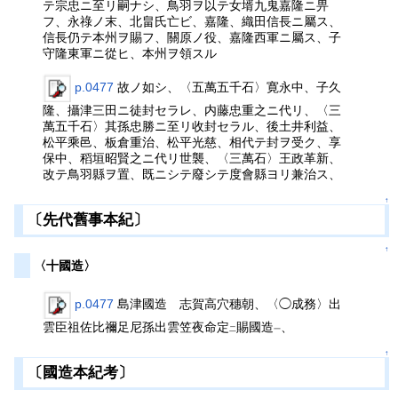
テ宗忠ニ至リ嗣ナシ、鳥羽ヲ以テ女壻九鬼嘉隆ニ畀
フ、永祿ノ末、北畠氏亡ビ、嘉隆、織田信長ニ屬ス、
信長仍テ本州ヲ賜フ、關原ノ役、嘉隆西軍ニ屬ス、子
守隆東軍ニ從ヒ、本州ヲ領スル
p.0477
故ノ如シ、〈五萬五千石〉寛永中、子久
隆、攝津三田ニ徒封セラレ、内藤忠重之ニ代リ、〈三
萬五千石〉其孫忠勝ニ至リ收封セラル、後土井利益、
松平乘邑、板倉重治、松平光慈、相代テ封ヲ受ク、享
保中、稻垣昭賢之ニ代リ世襲、〈三萬石〉王政革新、
改テ鳥羽縣ヲ置、既ニシテ廢シテ度會縣ヨリ兼治ス、
↑
〔先代舊事本紀〕
↑
〈十國造〉
p.0477
島津國造 志賀高穴穗朝、〈◯成務〉出
雲臣祖佐比禰足尼孫出雲笠夜命定
賜國造
、
二
一
↑
〔國造本紀考〕