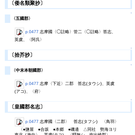
〔倭名類聚抄〕
↑
〈五國郡〉
p.0477
志摩國〈◯註略〉管二〈◯註略〉答志、
英虞、〈阿呉〉
↑
〔拾芥抄〕
↑
〈中末本朝國郡〉
p.0477
志摩〈下近〉二郡 答志(タウシ)、英虞
(アコ)、〈府〉
↑
〔皇國郡名志〕
p.0477
志摩國〈二郡〉 答志(タフシ) 〈鳥羽〉
〈●鹽屋 ●合坂 ●本郷 ●磯邊 △同社 勢海ヨリ
東北ノ海向〉 英虞(タコ) 〈驛無シ 南出崎郡〉