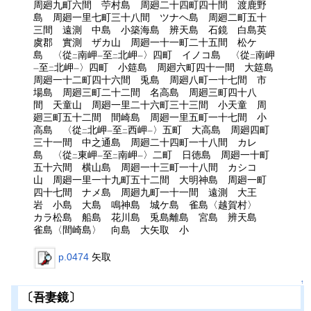
周廻九町六間 苧村島 周廻二十四町四十間 渡鹿野
島 周廻一里七町三十八間 ツナヘ島 周廻二町五十
三間 遠測 中島 小築海島 辨天島 石鏡 白島英
虞郡 實測 ザカ山 周廻一十一町二十五間 松ケ
島 〈從
南岬
至
北岬
〉四町 イノコ島 〈從
南岬
二
一
二
一
二
至
北岬
〉四町 小筵島 周廻六町四十一間 大筵島
一
二
一
周廻一十二町四十六間 兎島 周廻八町一十七間 市
場島 周廻三町二十二間 名高島 周廻三町四十八
間 天童山 周廻一里二十六町三十三間 小天童 周
廻三町五十二間 間崎島 周廻一里五町一十七間 小
高島 〈從
北岬
至
西岬
〉五町 大高島 周廻四町
二
一
二
一
三十一間 中之通島 周廻二十四町一十八間 カレ
島 〈從
東岬
至
南岬
〉二町 日徳島 周廻一十町
二
一
二
一
五十六間 横山島 周廻一十三町一十八間 カシコ
山 周廻一里一十九町五十二間 大明神島 周廻一町
四十七間 ナメ島 周廻九町一十一間 遠測 大王
岩 小島 大島 鳴神島 城ケ島 雀島〈越賀村〉
カラ松島 船島 花川島 兎島離島 宮島 辨天島
雀島〈間崎島〉 向島 大矢取 小
p.0474
矢取
↑
〔吾妻鏡〕