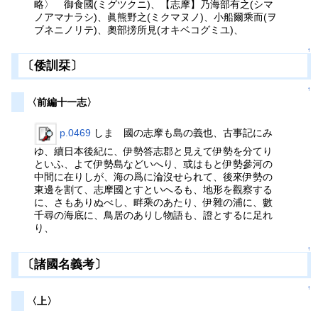
略〉 御食國(ミグツクニ)、【志摩】乃海部有之(シマ
ノアマナラシ)、眞熊野之(ミクマヌノ)、小船爾乘而(ヲ
ブネニノリテ)、奧部搒所見(オキベコグミユ)、
↑
〔倭訓栞〕
↑
〈前編十一志〉
p.0469
しま 國の志摩も島の義也、古事記にみ
ゆ、續日本後紀に、伊勢答志郡と見えて伊勢を分てり
といふ、よて伊勢島などいへり、或はもと伊勢參河の
中間に在りしが、海の爲に淪沒せられて、後來伊勢の
東邊を割て、志摩國とすといへるも、地形を觀察する
に、さもありぬべし、畔乘のあたり、伊雜の浦に、數
千尋の海底に、鳥居のありし物語も、證とするに足れ
り、
↑
〔諸國名義考〕
↑
〈上〉