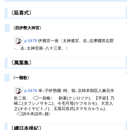
↑
〔延喜式〕
↑
〈四伊勢大神宮〉
p.0478
伊雜宮一座〈太神遙宮、在
志摩國答志郡
二
、去
太神宮南
八十三里、〉
一
二
一
↑
〔萬葉集〕
↑
〈一雜歌〉
p.0478
幸
于伊勢國
時、留
京柿本朝臣人麻呂作
二
一
レ
歌二首、〈◯一首略〉 釧著(クシロツク)、【手節】乃
崎二(タフシノサキニ)、今毛可母(ケフモカモ)、大宮人
之(オホミヤビトノ)、玉藻苅良武(タマモカルラム)、
〈◯訓今本誤作
劔〉
レ
↑
〔續日本後紀〕