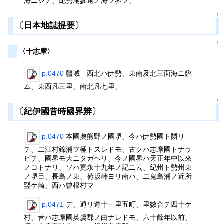
海ニシテ、紀勢尾參遠ノ海ヲ界フ、
↑
〔日本地誌提要〕
↑
〈十志摩〉
p.0470
疆域 西北ハ伊勢、東南及北三面海ニ臨
ム、東西凡三里、南北凡七里、
↑
〔紀伊國昔時國界辨〕
p.0470
本國奧熊野ノ國堺、今ハ伊勢國ト隣リ
テ、二江村錦浦ヲ極トスレドモ、古クハ志摩國トナラ
ビテ、國界モ大ニタガヘリ、今ノ國界ハ天正年中以來
ノコトナリ、ソハ寛永十九年ノ記ニ云、紀州ト勢州東
ノ堺目、長島ノ東、荷坂峠ヨリ南ハ、二鬼島浦ノ近所
竪ケ崎、西ハ曾根村マ
p.0471
デ、通リ道十一里五町、里數合テ四十ケ
村、昔ハ志摩國英虞郡ノ由ナレドモ、六十餘年以前、