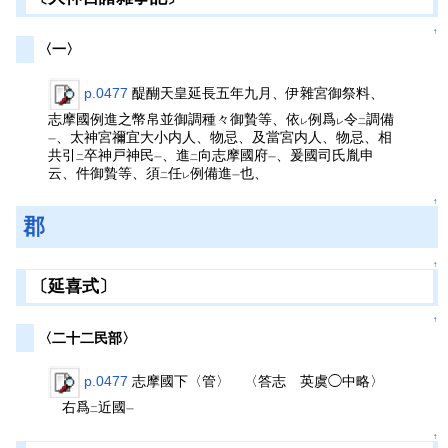
↑
〈一〉
p.0477
醍醐天皇延長五年九月、伊雜宮御祭料、
志摩國例進之幣帛並御調種々御贄等、依
例爲
令
調備
レ
レ
二
、太神宮禰宜大小内人、物忌、及當宮内人、物忌、相
一
共引
卒神戸神民
、進
向志摩國府
、爰國司氏胤申
二
一
二
一
云、件御贄等、須
任
例備進
也、
二
レ
一
↑
郡
↑
〔延喜式〕
↑
〈二十二民部〉
p.0477
志摩國下〈管〉 〈答志 英虞◯中略〉
右爲
近國
二
一
↑