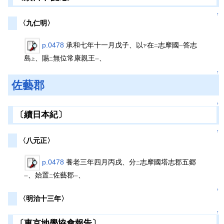
↑
〈九仁明〉
p.0478
承和七年十一月戊子、以
在
志摩國
答志
下
二
一
島
、賜
無位常康親王
、
上
二
一
↑
佐藝郡
↑
〔續日本紀〕
↑
〈八元正〉
p.0478
養老三年四月丙戌、分
志摩國塔志郡五郷
二
、始置
佐藝郡
、
一
二
一
↑
〈明治十三年〉
↑
〔東京地學協會報告〕