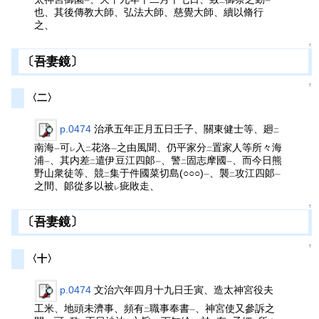
一
二
一
也、其後傳教大師、弘法大師、慈覺大師、續以脩行
之、
↑
〔吾妻鏡〕
↑
〈二〉
p.0474
治承五年正月五日壬子、關東健士等、廻
二
南海
可
入
花洛
之由風聞、仍平家分
置家人等所々海
一
レ
二
一
二
浦
、其内差
遣伊豆江四郞
、警
固志摩國
、而今日熊
一
二
一
二
一
野山衆徒等、競
集于件國菜切島(○○○)
、襲
攻江四郞
二
一
二
一
之間、郞從多以被
疵敗走、
レ
↑
〔吾妻鏡〕
↑
〈十〉
p.0474
文治六年四月十九日壬寅、造太神宮役夫
工米、地頭未濟事、頻有
職事奉書
、神宮使又參訴之
二
一