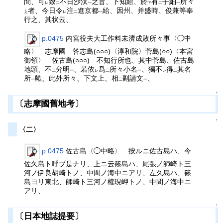
間、可
致
不日沙汰
之旨、下知給、於
有
子細
所々
レ
二
一
下
二
一
者、今日令
注
進京都
給、因州、并盛時、俊兼等奉
上
レ
二
一
行之、其状云、
p.0475
内宮役夫大工作料未濟成敗所々事〈◯中
略〉 志摩國 答志島(○○○)〈淳和院〉菅島(○○)〈本宮
御領〉 佐古島(○○○) 不知行所也、其中菅島、佐古島
地頭、不
分明
、若依
爲
所々小名
、獨不
得
其名
二
一
レ
二
一
レ
二
所
歟、此外所々、下文上、相
副請文
、
一
二
一
↑
〔志摩國舊地考〕
↑
〈二〉
p.0475
佐古島〈◯中略〉 按ルニ佐古島ハ、今
佐久島ト呼ブ是ナリ、上ニ云篠島ハ、尾張ノ師崎ト三
河ノ伊良胡崎トノ、中間ノ海中ニアリ、左久島ハ、篠
島ヨリ東北、師崎ト三河ノ權現岬トノ、中間ノ海中ニ
アリ、
↑
〔日本地誌提要〕