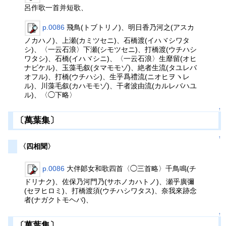
呂作歌一首并短歌、
p.0086
飛鳥(トブトリノ)、明日香乃河之(アスカ
ノカハノ)、上瀬(カミツセニ)、石橋渡(イハヾシワタ
シ)、〈一云石浪〉下瀬(シモツセニ)、打橋渡(ウチハシ
ワタシ)、石橋(イハヾシニ)、〈一云石浪〉生靡留(オヒ
ナビケル)、玉藻毛叙(タマモモゾ)、絶者生流(タユレバ
オフル)、打橋(ウチハシ)、生乎爲禮流(ニオヒヲヽレ
ル)、川藻毛叙(カハモモゾ)、干者波由流(カルレバハユ
ル)、〈◯下略〉
↑
〔萬葉集〕
↑
〈四相聞〉
p.0086
大伴郞女和歌四首〈◯三首略〉千鳥鳴(チ
ドリナク)、佐保乃河門乃(サホノカハトノ)、瀬乎廣彌
(セヲヒロミ)、打橋渡須(ウチハシワタス)、奈我來跡念
者(ナガクトモヘバ)、
↑
〔萬葉集〕