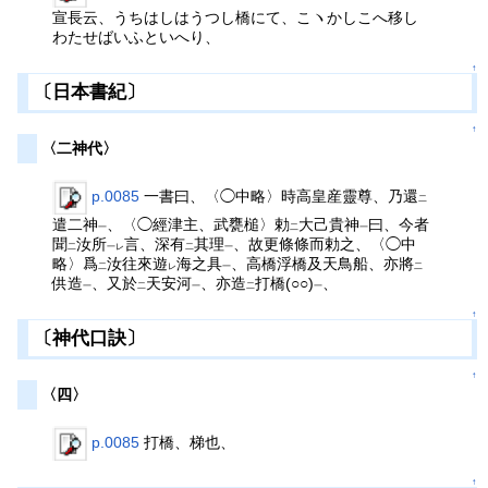
宣長云、うちはしはうつし橋にて、こヽかしこへ移し
わたせばいふといへり、
↑
〔日本書紀〕
↑
〈二神代〉
p.0085
一書曰、〈◯中略〉時高皇産靈尊、乃還
二
遣二神
、〈◯經津主、武甕槌〉勅
大己貴神
曰、今者
一
二
一
聞
汝所
言、深有
其理
、故更條條而勅之、〈◯中
二
一レ
二
一
略〉爲
汝往來遊
海之具
、高橋浮橋及天鳥船、亦將
二
レ
一
二
供造
、又於
天安河
、亦造
打橋(○○)
、
一
二
一
二
一
↑
〔神代口訣〕
↑
〈四〉
p.0085
打橋、梯也、
↑