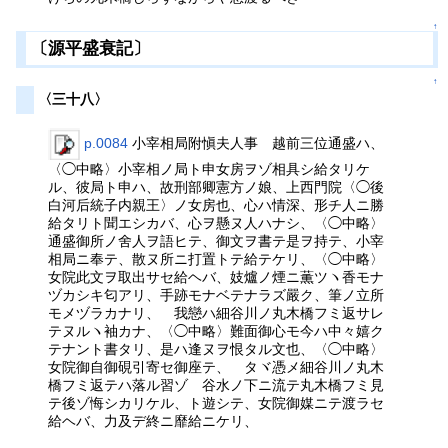
↑
〔源平盛衰記〕
↑
〈三十八〉
p.0084
小宰相局附愼夫人事 越前三位通盛ハ、
〈◯中略〉小宰相ノ局ト申女房ヲゾ相具シ給タリケ
ル、彼局ト申ハ、故刑部卿憲方ノ娘、上西門院〈◯後
白河后統子内親王〉ノ女房也、心ハ情深、形チ人ニ勝
給タリト聞エシカバ、心ヲ懸ヌ人ハナシ、〈◯中略〉
通盛御所ノ舍人ヲ語ヒテ、御文ヲ書テ是ヲ持テ、小宰
相局ニ奉テ、散ヌ所ニ打置トテ給テケリ、〈◯中略〉
女院此文ヲ取出サセ給ヘバ、妓爐ノ煙ニ薫ツヽ香モナ
ヅカシキ匂アリ、手跡モナベテナラズ嚴ク、筆ノ立所
モメヅラカナリ、 我戀ハ細谷川ノ丸木橋フミ返サレ
テヌルヽ袖カナ、〈◯中略〉難面御心モ今ハ中々嬉ク
テナント書タリ、是ハ逢ヌヲ恨タル文也、〈◯中略〉
女院御自御硯引寄セ御座テ、 タヾ憑メ細谷川ノ丸木
橋フミ返テハ落ル習ゾ 谷水ノ下ニ流テ丸木橋フミ見
テ後ゾ悔シカリケル、ト遊シテ、女院御媒ニテ渡ラセ
給ヘバ、力及デ終ニ靡給ニケリ、