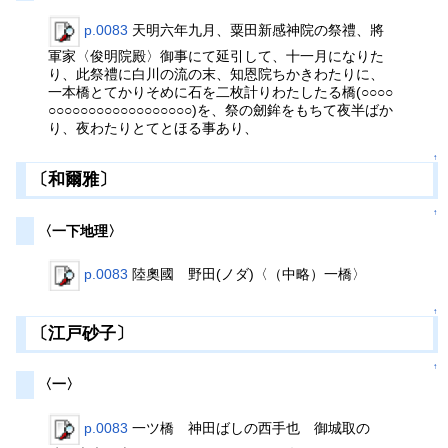
p.0083
天明六年九月、粟田新感神院の祭禮、將
軍家〈俊明院殿〉御事にて延引して、十一月になりた
り、此祭禮に白川の流の末、知恩院ちかきわたりに、
一本橋とてかりそめに石を二枚計りわたしたる橋(○○○○
○○○○○○○○○○○○○○○○○○)を、祭の劒鉾をもちて夜半ばか
り、夜わたりとてとほる事あり、
↑
〔和爾雅〕
↑
〈一下地理〉
p.0083
陸奧國 野田(ノダ)〈（中略）一橋〉
↑
〔江戸砂子〕
↑
〈一〉
p.0083
一ツ橋 神田ばしの西手也 御城取の