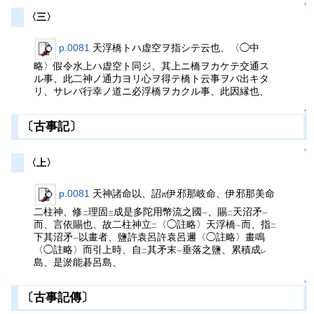
↑
〈三〉
p.0081
天浮橋トハ虚空ヲ指シテ云也、〈◯中
略〉假令水上ハ虚空ト同ジ、其上ニ橋ヲカケテ交通ス
ル事、此二神ノ通力ヨリ心ヲ得テ橋ト云事ヲバ出キタ
リ、サレバ行幸ノ道ニ必浮橋ヲカクル事、此因縁也、
↑
〔古事記〕
↑
〈上〉
p.0081
天神諸命以、詔
伊邪那岐命、伊邪那美命
四
二柱神、修
理固
成是多陀用幣流之國
、賜
天沼矛
二
三
一
二
一
而、言依賜也、故二柱神立
〈◯註略〉天浮橋
而、指
二
一
二
下其沼矛
以畫者、鹽許袁呂許袁呂邇〈◯註略〉畫鳴
一
〈◯註略〉而引上時、自
其矛末
垂落之鹽、累積成
二
一
レ
島、是淤能碁呂島、
↑
〔古事記傳〕