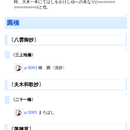
時、大木一本にてはしをかけしゆへの名なり(○○○○○○○○
○○○○○○○○○○)と也、
↑
圓橋
↑
〔八雲御抄〕
↑
〈三上地儀〉
p.0083
橋 圓〈清抄〉
↑
〔夫木和歌抄〕
↑
〈二十一橋〉
p.0083
まろばし
↑
〔藻鹽草〕