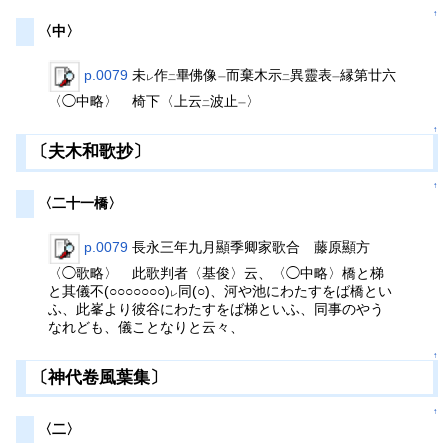
↑
〈中〉
p.0079
未
作
畢佛像
而棄木示
異靈表
縁第廿六
レ
二
一
二
一
〈◯中略〉 椅下〈上云
波止
〉
二
一
↑
〔夫木和歌抄〕
↑
〈二十一橋〉
p.0079
長永三年九月顯季卿家歌合 藤原顯方
〈◯歌略〉 此歌判者〈基俊〉云、〈◯中略〉橋と梯
と其儀不(○○○○○○○)
同(○)、河や池にわたすをば橋とい
レ
ふ、此峯より彼谷にわたすをば梯といふ、同事のやう
なれども、儀ことなりと云々、
↑
〔神代卷風葉集〕
↑
〈二〉