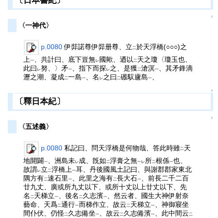
〔日本書紀〕
↑
〈一神代〉
p.0080
伊弉諾尊伊弉册尊、立
於天浮橋(○○○)之
二
上
、共計曰、底下豈無
國歟、迺以
天之瓊〈瓊玉也、
一
レ
二
此曰
努、〉矛
、指下而探
之、是獲
滄溟
、其矛鋒滴
レ
一
レ
二
一
瀝之潮、凝成
一島
、名
之曰
磤馭廬島
、
二
一
レ
二
一
↑
〔釋日本紀〕
↑
〈五述義〉
p.0080
私記曰、問天浮橋是何物哉、答此時雖
天
二
地開闢
、洲島未
成、旣如
浮膏之無
所
根係
也、
一
レ
二
一レ
二
一
故謂
立
浮橋上
耳、丹後國風土記曰、與謝郡郡家東北
レ
二
一
隅方有
速石里
、此里之海有
長大石
、前長二千二百
二
一
二
一
廿九丈、廣或所九丈以下、或所十丈以上廿丈以下、先
名
天梯立
、後名
久志濱
、然云者、國生大神伊射奈
二
一
二
一
藝命、天爲
通行
而梯作立、故云
天梯立
、神御寢坐
二
一
二
一
間仆伏、仍怪
久志備坐
、故云
久志備濱
、此中間云
二
一
二
一
二