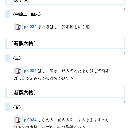
↑
〈中編二十四末〉
p.0084
まろきばし 獨木橋をいふ也
↑
〔新撰六帖〕
↑
〈三〉
p.0084
はし 知家 旅人のわたるかけぢの丸木
ばしあやぶみながら行ちがひつヽ
↑
〔新撰六帖〕
↑
〈五〉
p.0084
しらぬ人 前内大臣 ふみまよふ山のか
けぢの丸木橋しらずながらや戀渡るべき