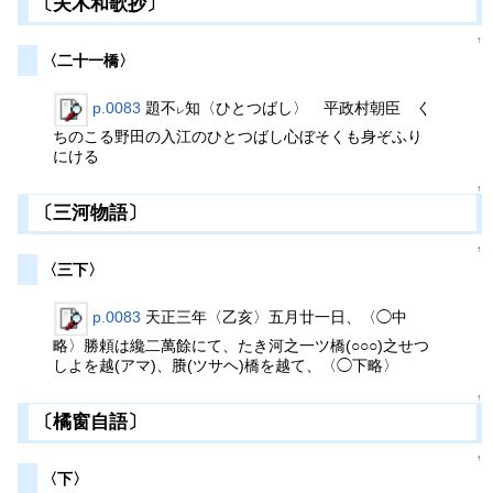
〔夫木和歌抄〕
↑
〈二十一橋〉
p.0083
題不
知〈ひとつばし〉 平政村朝臣 く
レ
ちのこる野田の入江のひとつばし心ぼそくも身ぞふり
にける
↑
〔三河物語〕
↑
〈三下〉
p.0083
天正三年〈乙亥〉五月廿一日、〈◯中
略〉勝頼は纔二萬餘にて、たき河之一ツ橋(○○○)之せつ
しよを越(アマ)、賸(ツサヘ)橋を越て、〈◯下略〉
↑
〔橘窗自語〕
↑
〈下〉