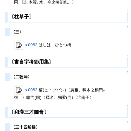
同、以
木渡
水、今之略初也、〉
レ
レ
↑
〔枕草子〕
↑
〈三〉
p.0082
はしは ひとつ橋
↑
〔書言字考節用集〕
↑
〈二乾坤〉
p.0082
㰌(ヒトツバシ)〈廣雅、獨木之橋曰
レ
㰌、〉略彴(同)〈釋名〉獨梁(同)〈淮南子〉
↑
〔和漢三才圖會〕
↑
〈三十四船橋〉