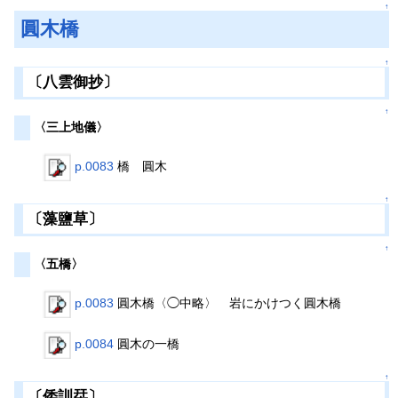
↑
圓木橋
↑
〔八雲御抄〕
↑
〈三上地儀〉
p.0083
橋 圓木
↑
〔藻鹽草〕
↑
〈五橋〉
p.0083
圓木橋〈◯中略〉 岩にかけつく圓木橋
p.0084
圓木の一橋
↑
〔倭訓栞〕