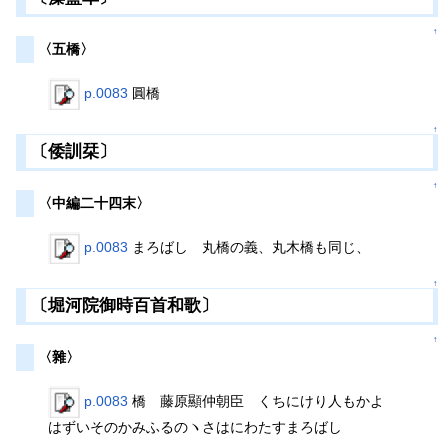
↑
〈五橋〉
p.0083
圓橋
↑
〔倭訓栞〕
↑
〈中編二十四末〉
p.0083
まろばし 丸橋の義、丸木橋も同じ、
↑
〔堀河院御時百首和歌〕
↑
〈雜〉
p.0083
橋 藤原顯仲朝臣 くちにけり人もかよ
はずいそのかみふるのヽさはにわたすまろばし