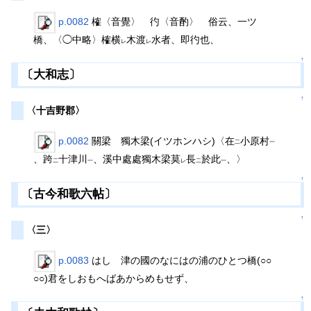
p.0082
榷〈音覺〉 彴〈音酌〉 俗云、一ツ
橋、〈◯中略〉榷横
木渡
水者、即彴也、
レ
レ
↑
〔大和志〕
↑
〈十吉野郡〉
p.0082
關梁 獨木梁(イツホンハシ)〈在
小原村
二
一
、跨
十津川
、溪中處處獨木梁莫
長
於此
、〉
二
一
レ
二
一
↑
〔古今和歌六帖〕
↑
〈三〉
p.0083
はし 津の國のなにはの浦のひとつ橋(○○
○○)君をしおもへばあからめもせず、
↑