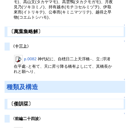
モ)、高山文(タカヤマモ)、高雲鴨(タカクモガモ)、月夜
見乃(ツキヨミノ)、持有越水(モチコセルミヅヲ)、伊取
來而(イトリキテ)、公奉而(キミニマツリテ)、越得之早
物(コエムトシハモ)、
↑
〔萬葉集略解〕
↑
〈十三上〉
p.0082
神代紀に、自槵日二上天浮橋
、立
浮渚
一
二
在平處
と有て、天に昇り降る橋有よしにて、其橋長か
一
れと願へり、
↑
種類及構造
↑
〔倭訓栞〕
↑
〈前編二十四波〉