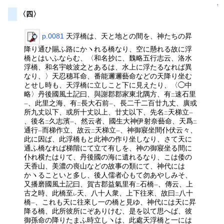
↑
〈四〉
p.0081
天浮橋は、天と地との間を、神たちの昇
降り通ひ賜ふ路にかヽれる橋なり、空に懸れる故に浮
橋とはいふならむ、〈和名抄に、魏略五行志云、洛水
浮橋、和名宇岐波之とあるは、水上に浮たるなれば異
なり、〉天忍穗耳命、番能邇邇藝命などの天降り坐む
とせし時も、天浮橋に立しこと下に見えたり、〈◯中
略〉丹後國風土記曰、與謝郡郡家東北隅方、有
速石里
二
、此里之海、有
長大石前
、長二千二百廿九丈、廣或
一
二
一
所九丈以下、或所十丈以上、廿丈以下、先名
天梯立
二
一
、後名
久志濱
、然云者、國生大神伊射奈藝命、天爲
二
一
二
通行
而梯作立、故云
天梯立
、神御寢坐間仆伏云々、
一
二
一
此に因ば、此浮橋もと此神の作り坐しなり、さて天に
通ふ橋なれば梯階にて立て有しを、神の御寢坐る間に
仆れ横たはりて、丹後國の海に遺れるなり、こは倭の
天香山、美濃の喪山などの故事の類にて、神代には
かヽることいと多し、後人儒者心もて勿あやしみそ、
又播磨國風土記曰、賀古郡益氣里有
石橋
、傳云、上
二
一
古之時、此橋至
天、八十人衆、上下往來、故曰
八十
レ
二
橋
、これも天に往來し一の橋と見ゆ、神代には天に昇
一
降る橋、此所彼所にぞありけむ、是を以て思へば、彼
御孫命の降りたまふ時立しヽは、此處天浮橋と一には