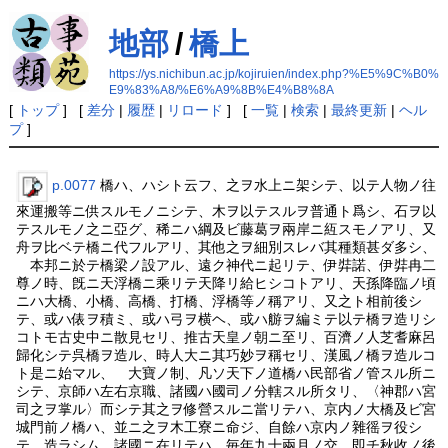
地部
/
橋上
https://ys.nichibun.ac.jp/kojiruien/index.php?%E5%9C%B0%
E9%83%A8/%E6%A9%8B%E4%B8%8A
[
トップ
] [
差分
|
履歴
|
リロード
] [
一覧
|
検索
|
最終更新
|
ヘル
プ
]
p.0077
橋ハ、ハシト云フ、之ヲ水上ニ架シテ、以テ人物ノ往
來運搬等ニ供スルモノニシテ、木ヲ以テスルヲ普通ト爲シ、石ヲ以
テスルモノ之ニ亞グ、稀ニハ綱及ビ藤葛ヲ兩岸ニ䊺スモノアリ、又
舟ヲ比ベテ橋ニ代フルアリ、其他之ヲ細別スレバ其種類甚ダ多シ、
本邦ニ於テ橋梁ノ設アル、遠ク神代ニ起リテ、伊弉諾、伊弉冉二
尊ノ時、旣ニ天浮橋ニ乘リテ天降リ給ヒシコトアリ、天孫降臨ノ頃
ニハ大橋、小橋、高橋、打橋、浮橋等ノ稱アリ、又之ト相前後シ
テ、或ハ俵ヲ積ミ、或ハ弓ヲ横ヘ、或ハ䑻ヲ編ミテ以テ橋ヲ造リシ
コトモ古史中ニ散見セリ、推古天皇ノ朝ニ至リ、百濟ノ人芝耆麻呂
歸化シテ呉橋ヲ造ル、時人大ニ其巧妙ヲ稱セリ、漢風ノ橋ヲ造ルコ
ト是ニ始マル、 大寶ノ制、凡ソ天下ノ道橋ハ民部省ノ管スル所ニ
シテ、京師ハ左右京職、諸國ハ國司ノ分轄スル所タリ、〈神郡ハ宮
司之ヲ掌ル〉而シテ其之ヲ修營スルニ當リテハ、京内ノ大橋及ビ宮
城門前ノ橋ハ、並ニ之ヲ木工寮ニ命ジ、自餘ハ京内ノ雜徭ヲ役シ
テ、造ラシム、諸國ニ在リテハ、毎年九十兩月ノ交、即チ秋收ノ後