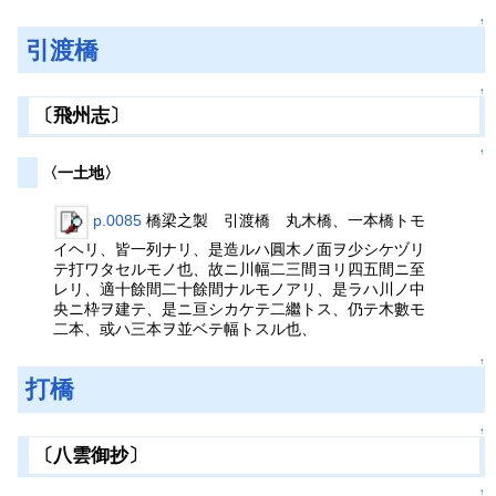
↑
引渡橋
↑
〔飛州志〕
↑
〈一土地〉
p.0085
橋梁之製 引渡橋 丸木橋、一本橋トモ
イヘリ、皆一列ナリ、是造ルハ圓木ノ面ヲ少シケヅリ
テ打ワタセルモノ也、故ニ川幅二三間ヨリ四五間ニ至
レリ、適十餘間二十餘間ナルモノアリ、是ラハ川ノ中
央ニ枠ヲ建テ、是ニ亘シカケテ二繼トス、仍テ木數モ
二本、或ハ三本ヲ並ベテ幅トスル也、
↑
打橋
↑
〔八雲御抄〕
↑