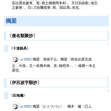
良比賣命參來、迎
相土橋郷岡本村
、天日別命歡
地主
二
一
二
之參會
、曰
刀自爾度會
焉、因以爲
名也、
一
二
一
レ
↑
獨梁
↑
〔倭名類聚抄〕
↑
〈十道路具〉
p.0082
獨梁 淮南子云、獨梁〈和名比度豆波
之、今按、又一名獨木橋、見
翰苑等
、〉縱横一木之
二
一
梁也、
↑
〔伊呂波字類抄〕
↑
〈比地儀〉
p.0082
獨梁〈ヒトツバシ〉 獨木 榷〈已上