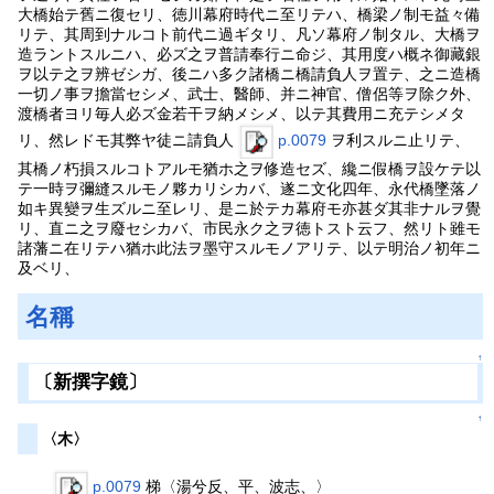
大橋始テ舊ニ復セリ、徳川幕府時代ニ至リテハ、橋梁ノ制モ益々備
リテ、其周到ナルコト前代ニ過ギタリ、凡ソ幕府ノ制タル、大橋ヲ
造ラントスルニハ、必ズ之ヲ普請奉行ニ命ジ、其用度ハ概ネ御藏銀
ヲ以テ之ヲ辨ゼシガ、後ニハ多ク諸橋ニ橋請負人ヲ置テ、之ニ造橋
一切ノ事ヲ擔當セシメ、武士、醫師、并ニ神官、僧侶等ヲ除ク外、
渡橋者ヨリ毎人必ズ金若干ヲ納メシメ、以テ其費用ニ充テシメタ
リ、然レドモ其弊ヤ徒ニ請負人
p.0079
ヲ利スルニ止リテ、
其橋ノ朽損スルコトアルモ猶ホ之ヲ修造セズ、纔ニ假橋ヲ設ケテ以
テ一時ヲ彌縫スルモノ夥カリシカバ、遂ニ文化四年、永代橋墜落ノ
如キ異變ヲ生ズルニ至レリ、是ニ於テカ幕府モ亦甚ダ其非ナルヲ覺
リ、直ニ之ヲ廢セシカバ、市民永ク之ヲ徳トスト云フ、然リト雖モ
諸藩ニ在リテハ猶ホ此法ヲ墨守スルモノアリテ、以テ明治ノ初年ニ
及ベリ、
名稱
↑
〔新撰字鏡〕
↑
〈木〉
p.0079
梯〈湯兮反、平、波志、〉