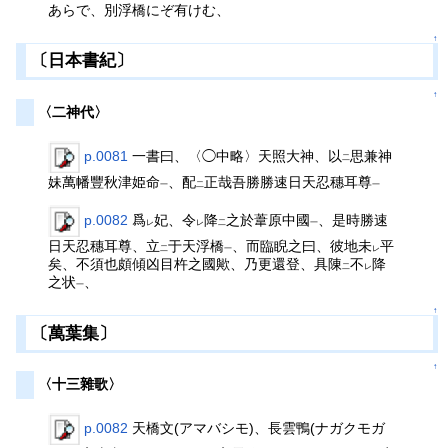
あらで、別浮橋にぞ有けむ、
↑
〔日本書紀〕
↑
〈二神代〉
p.0081
一書曰、〈◯中略〉天照大神、以
思兼神
二
妹萬幡豐秋津姫命
、配
正哉吾勝勝速日天忍穗耳尊
一
二
一
p.0082
爲
妃、令
降
之於葦原中國
、是時勝速
レ
レ
二
一
日天忍穗耳尊、立
于天浮橋
、而臨睨之曰、彼地未
平
二
一
レ
矣、不須也頗傾凶目杵之國歟、乃更還登、具陳
不
降
二
レ
之状
、
一
↑
〔萬葉集〕
↑
〈十三雜歌〉
p.0082
天橋文(アマバシモ)、長雲鴨(ナガクモガ