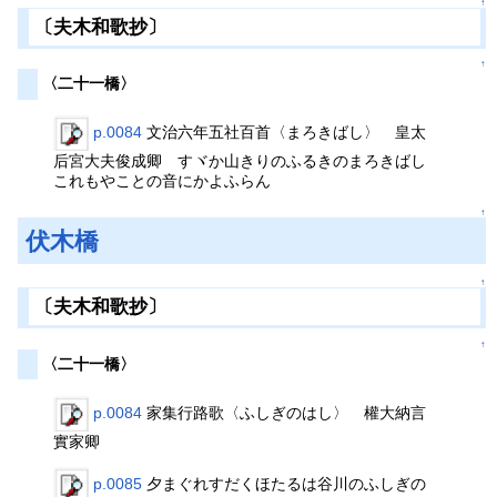
↑
〔夫木和歌抄〕
↑
〈二十一橋〉
p.0084
文治六年五社百首〈まろきばし〉 皇太
后宮大夫俊成卿 すヾか山きりのふるきのまろきばし
これもやことの音にかよふらん
↑
伏木橋
↑
〔夫木和歌抄〕
↑
〈二十一橋〉
p.0084
家集行路歌〈ふしぎのはし〉 權大納言
實家卿
p.0085
夕まぐれすだくほたるは谷川のふしぎの