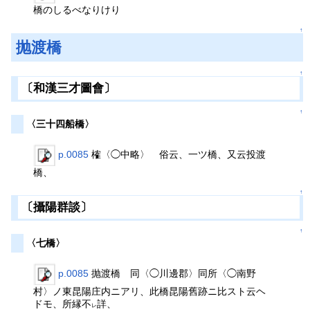
橋のしるべなりけり
↑
抛渡橋
↑
〔和漢三才圖會〕
↑
〈三十四船橋〉
p.0085
榷〈◯中略〉 俗云、一ツ橋、又云投渡
橋、
↑
〔攝陽群談〕
↑
〈七橋〉
p.0085
抛渡橋 同〈◯川邊郡〉同所〈◯南野
村〉ノ東昆陽庄内ニアリ、此橋昆陽舊跡ニ比スト云ヘ
ドモ、所縁不
詳、
レ