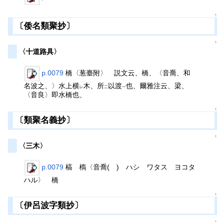
↑
〔倭名類聚抄〕
↑
〈十道路具〉
p.0079
橋〈葱臺附〉 説文云、橋、〈音喬、和
名波之、〉水上横
木、所
以渡
也、爾雅注云、梁、
レ
二
一
〈音良〉即水橋也、
↑
〔類聚名義抄〕
↑
〈三木〉
p.0079
槁 槗〈音喬(ゝ) ハシ ワタス ヨコタ
ハル〉 橋
↑
〔伊呂波字類抄〕
↑