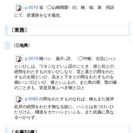
p.0079
翁〈◯山崎闇齋〉曰、橋、端、著、同訓
にて、皆通路をなす義也、
↑
〔東雅〕
↑
〈三地輿〉
p.0079
橋ハシ 義不
詳、〈◯中略〉古語にハシ
レ
といひしは、ワタシなどいふ語のごとき、彼と此との
絶間をわたすものをいひしなり、堂と基との間をわた
すものを階といひ、高きと下きとの間をわたすものを
梯(ハシゴ)といひ、箸といふもの、また鳥の觜、獸の喙
のごときも、皆是其食ふべき物と口と
p.0080
の間をわたすものなれば、橋もまた彼岸
此岸の絶間をわたす物なる故に、ハシとは名づけいひ
たりけん、棧道をカケハシといふも、また此義に異な
るべからず、
↑
〔古事記傳〕