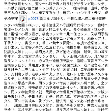
ヲ待テ修理セシム、蓋シ一ハ以テ農ノ時ヲ妨ゲザランガ爲ニシテ、
一ハ以テ貢調ノ便ニ備ヘンガ爲ナルベシ、 往時宇治、山崎、勢多
ヲ三大橋ト稱シ、並ニ橋吏ヲ置ケリ、橋吏ハ、ハシモリト云フ、即
チ橋ヲ守
p.0078
護スルノ謂ナリ、中世以降ハ僅ニ橋行事若
シクハ橋警固ト稱シテ、檢非違使又ハ守護所司代等ヲシテ、臨時ニ
警衞セシメシガ、徳川幕府ノ時ニ至リテハ、多ク橋番屋ト稱シテ、
橋ノ兩端ニ小屋ヲ設ケ、橋吏ヲシテ常ニ此ニ住セシメ、又橋附手當
船ヲ置テ不時ノ用ニ供セシム其橋吏ニハ定番人アリ、添番人アリ、
下番人アリ、書役アリ、常ニハ糞土ヲ掃除シ、破損ヲ檢察セシメ、
若シ出火、出水等ノ事アルニ及ビテハ、橋掛名主、橋番請負人、水
防請負人等ト共ニ、橋附抱人足、及ビ附近ノ船持、船乘、車力等ヲ
率ヰテ、之ガ防禦ヲ爲サシメタリ、 初メ王朝ノ法タル、凡ソ橋ヲ
造ラントスルトキハ、必ズ先ヅ造橋所ヲ設ケ、臨時ニ宣旨ヲ下シテ
造橋使ヲ任ジ、其用度ノ如キハ、或ハ諸國ニ課シ、或ハ沒官者ノ資
財ヲ以テ之ニ充ツルコトモアリシガ、延喜ノ制、毎年錢稻ヲ出擧
シ、其利息ヲ以テ造橋ノ料ニ充テタリ、然レドモ世ヲ歴ルノ久シキ
ニ及テ、此法漸ク行ハレズ、是ニ於テカ私ニ資金ヲ醵集シテ之ヲ修
造スルノ擧盛ニ興ル、而シテ多クハ僧徒ノ募縁スル所ニ係ル、之ヲ
勸進橋ト云フ、抑モ僧徒ノ力ヲ橋梁ニ用ヰシヤ、其由テ來ル所遠
シ、而シテ孝徳天皇ノ朝、元興寺ノ僧道登ガ宇治橋ヲ造レルヲ以テ
最モ古シトス、是ヨリ後、行基、勝道ノ輩、皆造橋ヲ以テ事ト爲シ
タリ、而シテ其成ルニ及ビテハ、橋供養ト稱シテ必ズ佛會ヲ修セ
リ、 織田氏ヨリ豐臣氏ヲ歴テ、造橋ノ事漸ク整フ、秀吉ガ三條橋
ヲ造リ、其柱ヲ石ニセシガ如キ、是ヲ石柱ヲ用ヰル始トス、此時三