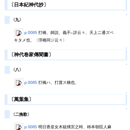
〔日本紀神代抄〕
↑
〈九〉
p.0085
打橋、師説、義不
詳云々、天上ニ通ズベ
レ
キタメ也、〈浮橋同ジ云々〉
↑
〔神代卷家傳聞書〕
↑
〈八〉
p.0085
打橋ハ、打渡ス橋也、
↑
〔萬葉集〕
↑
〈二挽歌〉
p.0085
明日香皇女木缻殯宮之時、柿本朝臣人麻