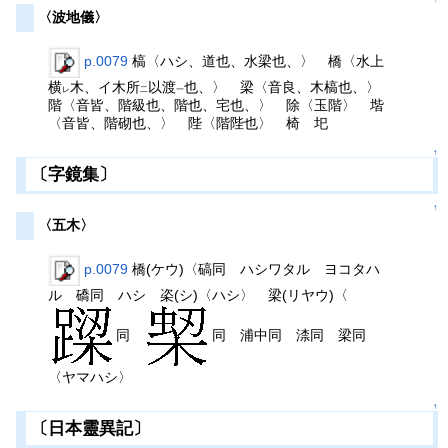
〈波地儀〉
p.0079
槁〈ハシ、道也、水梁也、〉 橋〈水上
横
木、イ木所
以渡
也、〉 梁〈音良、木槁也、〉
レ
二
一
階〈音皆、階級也、階也、宅也、〉 除〈玉階〉 堦
〈音皆、階砌也、〉 陛〈階陛也〉 椅 圯
↑
〔字鏡集〕
↑
〈五木〉
p.0079
橋(ケウ)〈碻同 ハシワタル ヨコタハ
ル 礄同 ハシ 栥(シ)〈ハシ〉 梁(リヤウ)〈
同
同 浦中同 渿同 梁同
〈ヤマハシ〉
↑
〔日本靈異記〕