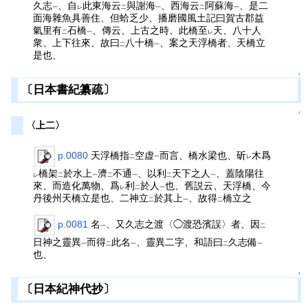
久志
、自
此東海云
與謝海
、西海云
阿蘇海
、是二
一
レ
二
一
二
一
面海雜魚具善住、但蛤乏少、播磨國風土記曰賀古郡益
氣里有
石橋
、傳云、上古之時、此橋至
天、八十人
二
一
レ
衆、上下往來、故曰
八十橋
、案之天浮橋者、天橋立
二
一
是也、
↑
〔日本書紀纂疏〕
↑
〈上二〉
p.0080
天浮橋指
空虚
而言、橋水梁也、斫
木爲
二
一
レ
橋架
於水上
濟
不通
、以利
天下之人
、蓋陰陽往
レ
二
一
二
一
二
一
來、而造化萬物、爲
利
於人
也、舊説云、天浮橋、今
レ
二
一
丹後州天橋立是也、二神立
於其上
、故得
橋立之
二
一
二
p.0081
名
、又久志之渡〈◯渡恐濱誤〉者、因
一
二
日神之靈異
而得
此名
、靈異二字、和語曰
久志備
一
二
一
二
一
也、
↑
〔日本紀神代抄〕