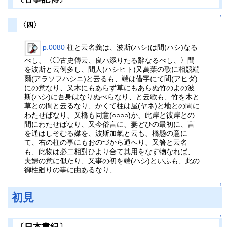
↑
〈四〉
p.0080
柱と云名義は、波斯(ハシ)は間(ハシ)なる
べし、〈◯古史傳云、良ハ添りたる辭なるべし、〉間
を波斯と云例多し、間人(ハシヒト)又萬葉の歌に相競端
爾(アラソフハシニ)と云るも、端は借字にて間(アヒダ)
にの意なり、又木にもあらず草にもあらぬ竹のよの波
斯(ハシ)に吾身はなりぬべらなり、と云歌も、竹を木と
草との間と云るなり、かくて柱は屋(ヤネ)と地との間に
わたせばなり、又橋も同意(○○○○)か、此岸と彼岸との
間にわたせばなり、又今俗言に、妻どひの最初に、言
を通はしそむる媒を、波斯加氣と云も、橋懸の意に
て、右の柱の事にもおのづから通へり、又箸と云名
も、此物は必二相對ひより合て其用をなす物なれば、
夫婦の意に似たり、又事の初を端(ハシ)といふも、此の
御柱廻りの事に由あるなり、
↑
初見
↑