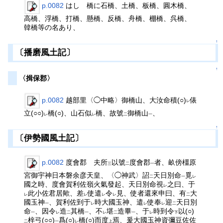
p.0082
はし 橋に石橋、土橋、板橋、圓木橋、
高橋、浮橋、打橋、懸橋、反橋、舟橋、棚橋、呉橋、
韓橋等の名あり、
↑
〔播磨風土記〕
↑
〈揖保郡〉
p.0082
越部里〈◯中略〉御橋山、大汝命積(○)
俵
レ
立(○○)
橋(○)、山石似
橋、故號
御橋山
、
レ
レ
二
一
↑
〔伊勢國風土記〕
p.0082
度會郡 夫所
以號
度會郡
者、畝傍橿原
三
二
一
宮御宇神日本磐余彦天皇、〈◯神武〉詔
天日別命
覓
二
一
レ
國之時、度會賀利佐嶺火氣發起、天日別命視
之曰、于
レ
此小佐君居歟、差
使遣
令
見、使者還來申曰、有
大
レ
レ
レ
レ
二
國玉神
、賀利佐到于
時大國玉神、遣
使奉
迎
天日別
一
レ
レ
レ
二
命
、因令
造
其橋
、不
堪
造畢
、于
時到令
以(○)
一
レ
二
一
レ
二
一
レ
下
梓弓(○○)
爲(○)
橋(○)而度
焉、爰大國玉神資彌豆佐佐
二
一
レ
上