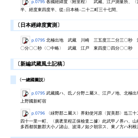
p.0795
各國經緯度〈附里程〉 武藏、江戸測量所、〈
半、經度東四度半、從
日本橋
二十二町三十七間、
二
一
〔日本經緯度實測〕
p.0795
北極出地 武藏 川崎 三五度三二分三〇秒 
〇分〇〇秒〈〇中略〉 武藏 江戸 東四度〇四分〇〇秒
〔新編武藏風土記稿〕
〈一總國圖説〉
p.0795
武藏國ハ、氐ノ分野ニ屬ス、江戸ノ地、北極出
上野國新町宿
p.0796
〈緑野郡ニ屬ス〉界勅使河原〈賀美郡〉迄三十
四十一里一町、〈廣袤里程正保檢査ニ據〉此武甲ノ界ハ、山
多西都筑數郡大小ノ諸山、波濤ノ如ク朝宗ス、東ノ方ハ利根