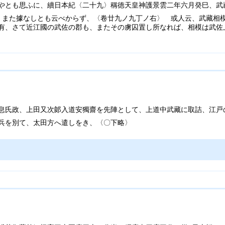
やとも思ふに、續日本紀〈二十九〉稱徳天皇神護景雲二年六月癸巳、武
、また據なしとも云べからず、〈卷廿九ノ九丁ノ右〉 或人云、武藏相
有、さて近江國の武佐の郡も、またその虜囚置し所なれば、相模は武佐上
息氏政、上田又次郞入道安獨齋を先陣として、上道中武藏に取詰、江戸
兵を別て、太田方へ遣しをき、〈〇下略〉