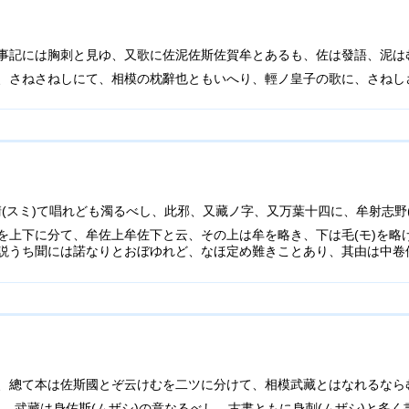
事記には胸刺と見ゆ、又歌に佐泥佐斯佐賀牟とあるも、佐は發語、泥は
、さねさねしにて、相模の枕辭也ともいへり、輕ノ皇子の歌に、さねし
を清(スミ)て唱れども濁るべし、此邪、又藏ノ字、又万葉十四に、牟射志
を上下に分て、牟佐上牟佐下と云、その上は牟を略き、下は毛(モ)を略
説うち聞には諾なりとおぼゆれど、なほ定め難きことあり、其由は中卷
、總て本は佐斯國とぞ云けむを二ツに分けて、相模武藏とはなれるなら
き、武藏は身佐斯(ムザシ)の意なるべし、古書ともに身刺(ムザシ)と多