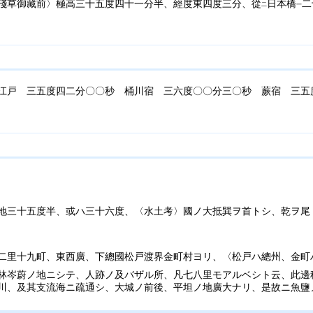
淺草御藏前〉極高三十五度四十一分半、經度東四度三分、從
日本橋
二
二
一
江戸 三五度四二分〇〇秒 桶川宿 三六度〇〇分三〇秒 蕨宿 三五
地三十五度半、或ハ三十六度、〈水土考〉國ノ大抵巽ヲ首トシ、乾ヲ尾
二里十九町、東西廣、下總國松戸渡界金町村ヨリ、〈松戸ハ總州、金町
林岑蔚ノ地ニシテ、人跡ノ及バザル所、凡七八里モアルベシト云、此邊
川、及其支流海ニ疏通シ、大城ノ前後、平坦ノ地廣大ナリ、是故ニ魚鹽