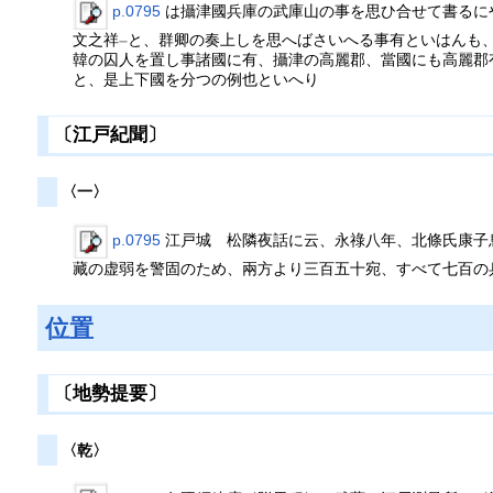
p.0795
は攝津國兵庫の武庫山の事を思ひ合せて書るに
文之祥
と、群卿の奏上しを思へばさいへる事有といはんも
一
韓の囚人を置し事諸國に有、攝津の高麗郡、當國にも高麗郡
と、是上下國を分つの例也といへり
〔江戸紀聞〕
〈一〉
p.0795
江戸城 松隣夜話に云、永祿八年、北條氏康子
藏の虚弱を警固のため、兩方より三百五十宛、すべて七百の
位置
〔地勢提要〕
〈乾〉