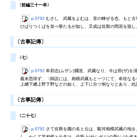
〈前編三十一牟〉
p.0792
むさし 武藏をよむは、音の轉ぜる也、もと古
ひばりつくばを並べ擧たるが如し、又或は佐斯の間泥を脱し
〔古事記傳〕
〈七〉
p.0792
牟邪志(ムザシ)國造、武藏なり、今は邪(ザ)
義未思得ず、〈師説には、相模武藏もと一ツにて、牟佐なる
上總下總上野下野などの如く、上下に分ツ例なりとあり、此
〔古事記傳〕
〈二十七〉
p.0792
さて佐斯を國の名と云は、駿河相模武藏の地を
し、かくて其相模と云名は、佐斯上(サシガミ)の斯(シ)を省