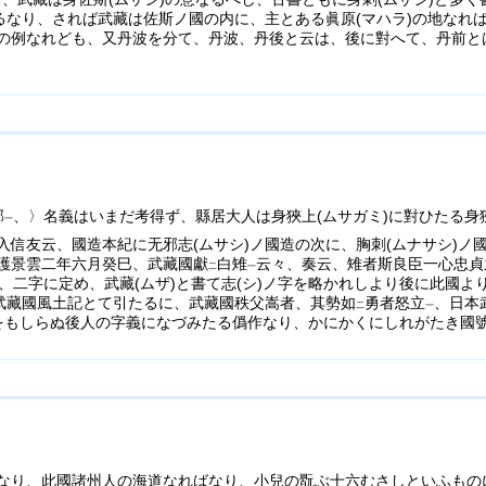
るなり、されば武藏は佐斯ノ國の内に、主とある眞原(マハラ)の地なれ
の例なれども、又丹波を分て、丹波、丹後と云は、後に對へて、丹前と
郡
、〉名義はいまだ考得ず、縣居大人は身狹上(ムサガミ)に對ひたる身
一
信友云、國造本紀に无邪志(ムサシ)ノ國造の次に、胸刺(ムナサシ)ノ
護景雲二年六月癸巳、武藏國獻
白雉
云々、奏云、雉者斯良臣一心忠貞
二
一
、二字に定め、武藏(ムザ)と書て志(シ)ノ字を略かれしより後に此國
、武藏國風土記とて引たるに、武藏國秩父嵩者、其勢如
勇者怒立
、日本
二
一
をもしらぬ後人の字義になづみたる僞作なり、かにかくにしれがたき國
なり、此國諸州人の海道なればなり、小兒の翫ぶ十六むさしといふもの