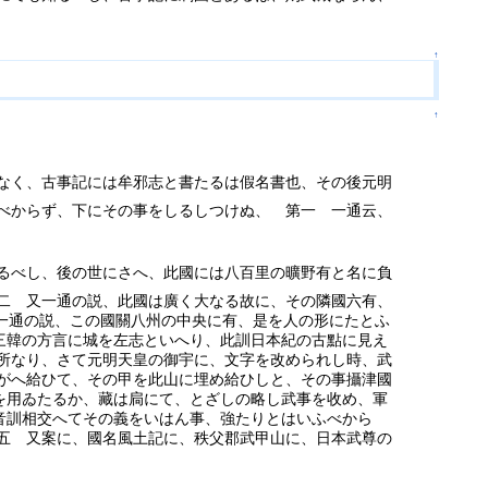
↑
↑
なく、古事記には牟邪志と書たるは假名書也、その後元明
べからず、下にその事をしるしつけぬ、 第一 一通云、
るべし、後の世にさへ、此國には八百里の曠野有と名に負
二 又一通の説、此國は廣く大なる故に、その隣國六有、
又一通の説、この國關八州の中央に有、是を人の形にたとふ
三韓の方言に城を左志といへり、此訓日本紀の古點に見え
所なり、さて元明天皇の御宇に、文字を改められし時、武
がへ給ひて、その甲を此山に埋め給ひしと、その事攝津國
を用ゐたるか、藏は扃にて、とざしの略し武事を收め、軍
音訓相交へてその義をいはん事、強たりとはいふべから
五 又案に、國名風土記に、秩父郡武甲山に、日本武尊の