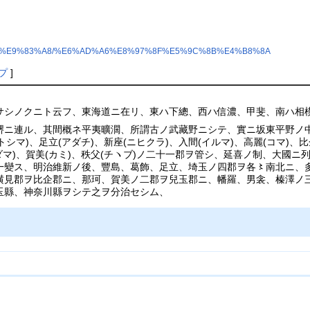
?%E5%9C%B0%E9%83%A8/%E6%AD%A6%E8%97%8F%E5%9C%8B%E4%B8%8A
プ
]
サシノクニト云フ、東海道ニ在リ、東ハ下總、西ハ信濃、甲斐、南ハ相
堺ニ連ル、其間概ネ平夷曠濶、所謂古ノ武藏野ニシテ、實ニ坂東平野ノ中
トシマ)、足立(アダチ)、新座(ニヒクラ)、入間(イルマ)、高麗(コマ)、比
(コダマ)、賀美(カミ)、秩父(チヽブ)ノ二十一郡ヲ管シ、延喜ノ制、大
一變ス、明治維新ノ後、豐島、葛飾、足立、埼玉ノ四郡ヲ各〻南北ニ、
横見郡ヲ比企郡ニ、那珂、賀美ノ二郡ヲ兒玉郡ニ、幡羅、男衾、榛澤ノ
玉縣、神奈川縣ヲシテ之ヲ分治セシム、