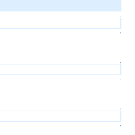
↑
↑
↑
↑
↑
↑