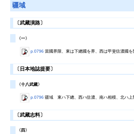
疆域
〔武藏演路〕
〈一〉
p.0796
當國界限、東は下總國を界、西は甲斐信濃國を
〔日本地誌提要〕
〈十八武藏〉
p.0796
疆域 東ハ下總、西ハ信濃、南ハ相模、北ハ上
〔武藏志料〕
〈四〉