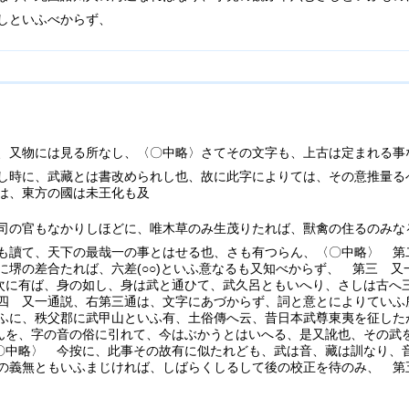
しといふべからず、
、又物には見る所なし、〈〇中略〉さてその文字も、上古は定まれる事
し時に、武藏とは書改められし也、故に此字によりては、その意推量る
は、東方の國は未王化も及
司の官もなかりしほどに、唯木草のみ生茂りたれば、獸禽の住るのみな
も讀て、天下の最哉一の事とはせる也、さも有つらん、〈〇中略〉 第
に堺の差合たれば、六差(○○)といふ意なるも又知べからず、 第三 
の次に有ば、身の如し、身は武と通ひて、武久呂ともいへり、さしは古へ
四 又一通説、右第三通は、文字にあづからず、詞と意とによりていふ
ふに、秩父郡に武甲山といふ有、土俗傳へ云、昔日本武尊東夷を征した
らんを、字の音の俗に引れて、今はぶかうとはいへる、是又訛也、その武
〈〇中略〉 今按に、此事その故有に似たれども、武は音、藏は訓なり、
の義無ともいふまじければ、しばらくしるして後の校正を待のみ、 第