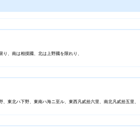
限り、南は相摸國、北は上野國を限れり、
野、東北ハ下野、東南ハ海ニ至ル、東西凡貳拾六里、南北凡貳拾五里、