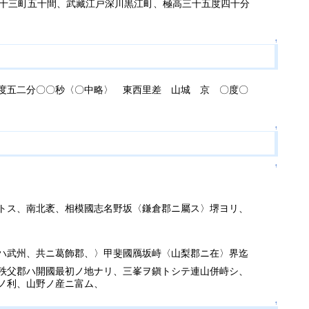
十三町五十間、武藏江戸深川黒江町、極高三十五度四十分
↑
度五二分〇〇秒〈〇中略〉 東西里差 山城 京 〇度〇
↑
↑
トス、南北袤、相模國志名野坂〈鎌倉郡ニ屬ス〉堺ヨリ、
ハ武州、共ニ葛飾郡、〉甲斐國鴈坂峙〈山梨郡ニ在〉界迄
秩父郡ハ開國最初ノ地ナリ、三峯ヲ鎭トシテ連山併峙シ、
ノ利、山野ノ産ニ富ム、
↑