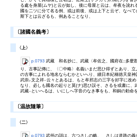
る處を身屋(ムヤ)と云が如し、後に母屋と云は、牟夜を訛れ
國を二ツに分て名る例、或は前後、或は上下と云ぞ、なべて
斯下とは云ざるも、例あることなり、
〔諸國名義考〕
〈上〉
p.0793
武藏 和名抄に、武藏〈牟佐之、國府在
多麼
二
り、古事記傳に、〈〇中略〉名義いまだ思ひ得ずとあり、立入
の古事によれる地名ならむかといへり、續日本紀稱徳天皇神
武崇
文之祥
云々とあるは、もと牟邪志の三字を好字に改め
レ
一
なり、必しも國名の起りと莫(ナ)思ひ誤そ、さるを或書に
武藏
といへるは、いにしへ字音のなき事をも、和銅の勅命
一
〔温故隨筆〕
〈二〉
p.0793
武州の訓は、六つさしの略、 さしは道路の義