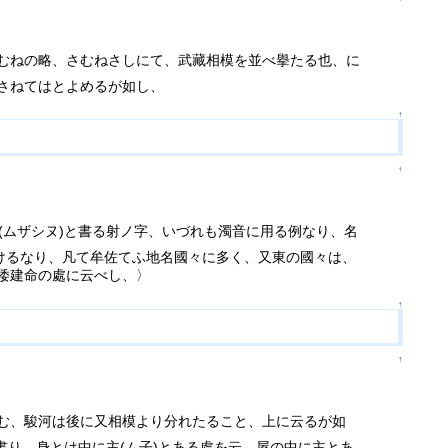
むねの略、さむねさしにて、武藏相模を並べ擧たる也、に
さねてはとよめるが如し、
↑
↑
野(ムザシヌ)と書る射ノ字、いづれも濁音に用る例なり、名
けるなり、凡て牟佐てふ地名國々に多く、又東の國々は、
倭建命の處に云べし、〉
↑
↑
む、駿河は後に又相模より分れたること、上に云るが如
く書り、身とは中に主(ム子)とある處を云、屋の中に主とあ