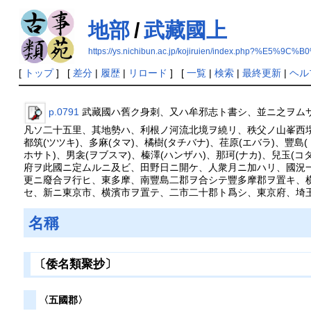
地部
/
武藏國上
https://ys.nichibun.ac.jp/kojiruien/index.php
[
トップ
] [
差分
|
履歴
|
リロード
] [
一覧
|
検索
|
最終更新
|
ヘル
p.0791
武藏國ハ舊ク身刺、又ハ牟邪志ト書シ、並ニ之ヲム
凡ソ二十五里、其地勢ハ、利根ノ河流北境ヲ繞リ、秩父ノ山峯西
都筑(ツツキ)、多麻(タマ)、橘樹(タチバナ)、荏原(エバラ)、豐島(
ホサト)、男衾(ヲブスマ)、榛澤(ハンザハ)、那珂(ナカ)、兒玉
府ヲ此國ニ定ムルニ及ビ、田野日ニ開ケ、人衆月ニ加ハリ、國況
更ニ廢合ヲ行ヒ、東多摩、南豐島二郡ヲ合シテ豐多摩郡ヲ置キ、
セ、新ニ東京市、横濱市ヲ置テ、二市二十郡ト爲シ、東京府、埼
名稱
〔倭名類聚抄〕
〈五國郡〉