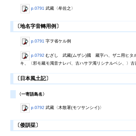
p.0791
武藏〈牟佐之〉
〔地名字音轉用例〕
p.0791
字ヲ省ケル例
p.0792
むざし 武藏(ムザシ)國 藏字ハ、ザニ用ヒタ
キ、〈邪モ藏モ濁音ナレバ、古ハサヲ濁リシナルベシ、〉古
〔日本風土記〕
〈一寄語島名〉
p.0792
武藏〈木散署(モツサンシイ)〉
〔倭訓栞〕