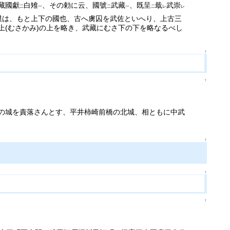
藏國獻
白雉
、その勅に云、國號
武藏
、既呈
戢
武崇
二
一
二
一
二
レ
レ
模は、もと上下の國也、古へ虜囚を武佐といへり、上古三
(むさかみ)の上を略き、武藏にむさ下の下を略なるべし
↑
↑
の城を責落さんとす、平井柿崎前橋の北城、相ともに中武
↑
↑
↑