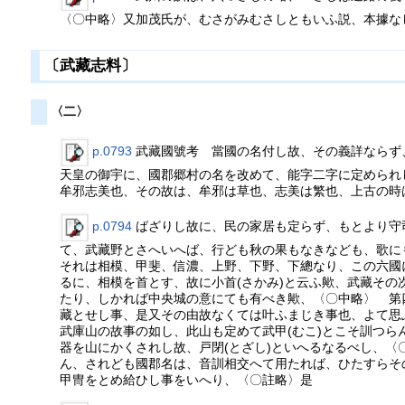
〈〇中略〉又加茂氏が、むさがみむさしともいふ説、本據な
〔武藏志料〕
〈二〉
p.0793
武藏國號考 當國の名付し故、その義詳ならず
天皇の御宇に、國郡郷村の名を改めて、能字二字に定められ
牟邪志美也、その故は、牟邪は草也、志美は繁也、上古の時
p.0794
ばざりし故に、民の家居も定らず、もとより守
て、武藏野とさへいへば、行ども秋の果もなきなども、歌に
それは相模、甲斐、信濃、上野、下野、下總なり、この六國
るに、相模を首とす、故に小首(さかみ)と云ふ歟、武藏そ
たり、しかれば中央城の意にても有べき歟、〈〇中略〉 第
藏とせし事、是又その由故なくては叶ふまじき事也、よて思
武庫山の故事の如し、此山も定めて武甲(むこ)とこそ訓つ
器を山にかくされし故、戸閉(とざし)といへるなるべし、
ん、されども國郡名は、音訓相交へて用たれば、ひたすらそ
甲冑をとめ給ひし事をいへり、〈〇註略〉是