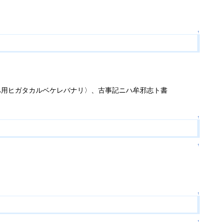
↑
ハ用ヒガタカルベケレバナリ〉、古事記ニハ牟邪志ト書
↑
↑
↑
↑