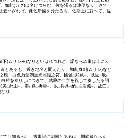
ば、如此(カク)は名けつらむ、佐を濁るは連便なり、さて一
は云ハざれば、此佐斯國を分たるも、佐斯上に對へて、佐
↑
↑
狹下(ムサシモ)なりといはれつれど、諾ならぬ事は上に云
國造とあるも、近き地名と聞えたり、胸刺身刺(ムサシ)など
之應、白色乃聖朝重光照臨之符、國號
武藏
、既呈
戢
二
一
二
レ
より白雉を奉りしにつきて、武藏の二字を祝して奏したる詞
武美
此山
、奉
爲
祈禱
、以
兵具
納
埋岩藏
、故曰
二
一
レ
二
一
二
一
二
一
二
號なり、
↑
↑
にても知るべし、古事記に刺國とあるは、則武藏ならん、