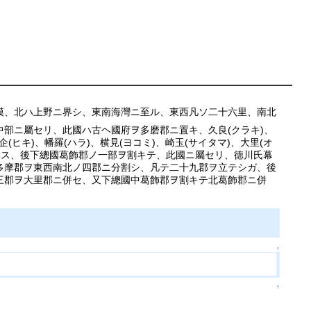
模、北ハ上野ニ界シ、東南海灣ニ至ル、東西凡ソ二十六里、南北
部ニ屬セリ、此國ハ古ヘ國府ヲ多磨郡ニ置キ、久良(クラキ)、
企(ヒキ)、幡羅(ハラ)、横見(ヨコミ)、崎玉(サイタマ)、大里(オ
國ニ列ス、後下總國葛飾郡ノ一部ヲ割キテ、此國ニ屬セリ、徳川氏幕
多摩郡ヲ東西南北ノ四郡ニ分割シ、凡テ二十九郡ヲ立テシガ、後
三郡ヲ大里郡ニ併セ、又下總國中葛飾郡ヲ割キテ北葛飾郡ニ併
↑
↑