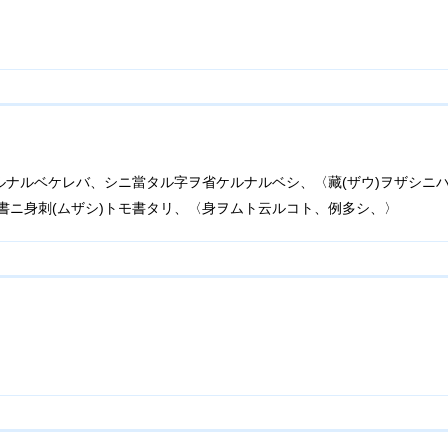
ルナルベケレバ、シニ當タル字ヲ省ケルナルベシ、〈藏(ザウ)ヲザシニ
書ニ身刺(ムザシ)トモ書タリ、〈身ヲムト云ルコト、例多シ、〉