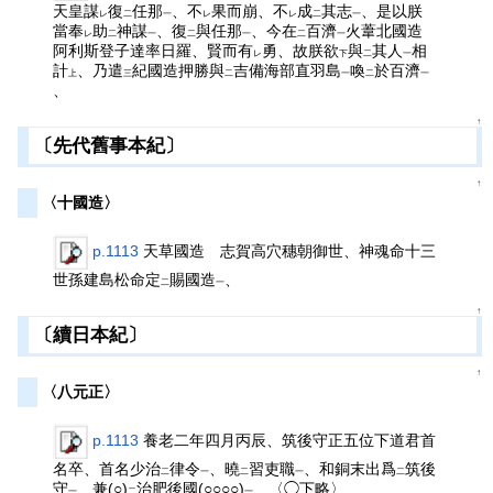
天皇謀
復
任那
、不
果而崩、不
成
其志
、是以朕
レ
二
一
レ
レ
二
一
當奉
助
神謀
、復
與任那
、今在
百濟
火葦北國造
レ
二
一
二
一
二
一
阿利斯登子達率日羅、賢而有
勇、故朕欲
與
其人
相
レ
下
二
一
計
、乃遣
紀國造押勝與
吉備海部直羽島
喚
於百濟
上
三
二
一
二
一
、
↑
〔先代舊事本紀〕
↑
〈十國造〉
p.1113
天草國造 志賀高穴穗朝御世、神魂命十三
世孫建島松命定
賜國造
、
二
一
↑
〔續日本紀〕
↑
〈八元正〉
p.1113
養老二年四月丙辰、筑後守正五位下道君首
名卒、首名少治
律令
、曉
習吏職
、和銅末出爲
筑後
二
一
二
一
二
守
、兼(○)
治肥後國(○○○○)
、〈◯下略〉
一
二
一