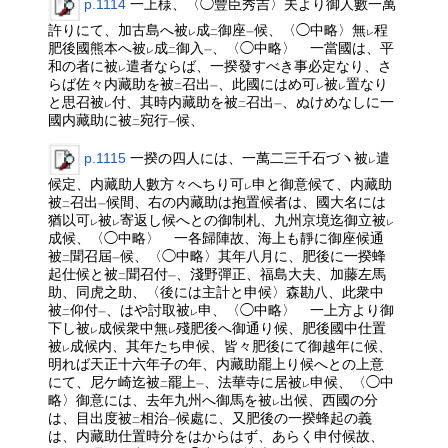
p.1114
一上様、〈◯豐臣秀吉〉夫より御人數一萬
許りにて、加古島へ被
成
御座
候、〈◯中略〉無
程
レ
二
一
レ
肥後國熊本へ被
成
御入
、〈◯中略〉 一當國は、平
レ
二
一
和の者に被
遣者ならば、一揆發すべき事必定なり、さ
レ
らば佐々内藏助を被
召出
、此國にはめ可
被
置なり
二
一
レ
レ
と思召被
付、其時内藏助を被
召出
、ぬけめなしに一
レ
二
一
國内藏助に被
宛行
候、
二
一
p.1115
一揆の四人には、一萬二三千石づヽ被
遣
レ
候定、内藏助人數方々へちり可
申と御意候て、内藏助
レ
被
召出
候間、右の内藏助は抱置候者は、國大名には
二
一
猶以可
被
寄返し候へとの御制札、九州京境迄御立被
レ
レ
レ
成候、〈◯中略〉 一各歸陣故、海上も靜に御座候通
被
聞召屆
候、〈◯中略〉其年八月に、肥後に一揆蜂
二
一
起仕候と被
聞召付
、淺野彈正、福島大夫、加藤左馬
二
一
助、同虎之助、〈後には主計と申候〉森勘八、此衆中
被
仰付
、はや討取被
申、〈◯中略〉 一上方より御
二
一
レ
下し被
成候衆中無
殘肥後へ御通り候、肥後國中仕置
レ
レ
被
成候内、其年たち申候、皆々肥後にて御越年に候、
レ
明れば天正十六年子の年、内藏助罷上り候へとの上意
にて、尼ケ崎迄被
罷上
、法華寺に居被
申候、〈◯中
二
一
レ
略〉御意には、去年九州へ御馬を被
出候、西國の分
レ
は、目出度被
相治
候處に、又肥後の一揆蜂起の義
二
一
は、内藏助仕置時分をはからはず、あらく申付候故、