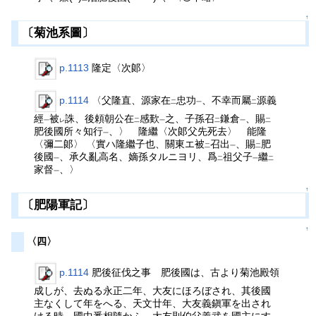
↑
〔菊池系圖〕
p.1113
隆定〈次郞〉
p.1114
〈父隆直、源家在
忠功
、不幸而屬
源義
二
一
二
經
被
誅、後頼朝公在
感歎
之、子孫召
鎌倉
、賜
一
レ
二
一
二
一
二
肥後國所々知行
、〉 隆繼〈次郞父先死去〉 能隆
一
〈彌二郞〉 〈實ハ隆繼子也、關東エ被
召出
、賜
肥
二
一
二
後國
、承久亂高名、嫡孫タルニヨリ、爲
祖父子
繼
一
二
一
二
家督
、〉
一
↑
〔肥陽軍記〕
↑
〈四〉
p.1114
肥後征伐之事 肥後國は、古より菊池殿領
成しが、去ぬる永正二年、大友にほろぼされ、其後國
主なくして年をへる、天文廿年、大友義鎭軍を出され
ける時、國中悉相隨かふ、大友則伯父義武を國主にす