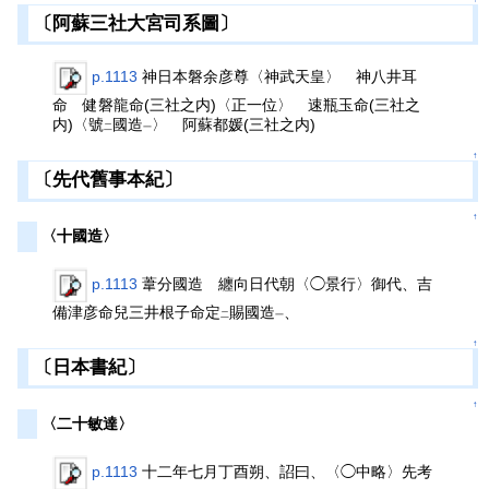
〔阿蘇三社大宮司系圖〕
p.1113
神日本磐余彦尊〈神武天皇〉 神八井耳
命 健磐龍命(三社之内)〈正一位〉 速瓶玉命(三社之
内)〈號
國造
〉 阿蘇都媛(三社之内)
二
一
↑
〔先代舊事本紀〕
↑
〈十國造〉
p.1113
葦分國造 纏向日代朝〈◯景行〉御代、吉
備津彦命兒三井根子命定
賜國造
、
二
一
↑
〔日本書紀〕
↑
〈二十敏達〉
p.1113
十二年七月丁酉朔、詔曰、〈◯中略〉先考