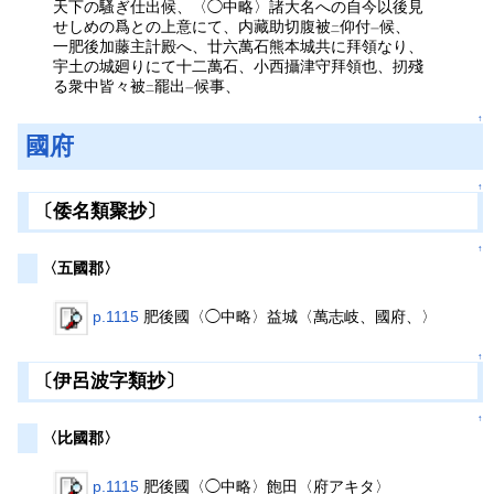
天下の騷ぎ仕出候、〈◯中略〉諸大名への自今以後見
せしめの爲との上意にて、内藏助切腹被
仰付
候、
二
一
一肥後加藤主計殿へ、廿六萬石熊本城共に拜領なり、
宇土の城廻りにて十二萬石、小西攝津守拜領也、扨殘
る衆中皆々被
罷出
候事、
二
一
↑
國府
↑
〔倭名類聚抄〕
↑
〈五國郡〉
p.1115
肥後國〈◯中略〉益城〈萬志岐、國府、〉
↑
〔伊呂波字類抄〕
↑
〈比國郡〉
p.1115
肥後國〈◯中略〉飽田〈府アキタ〉