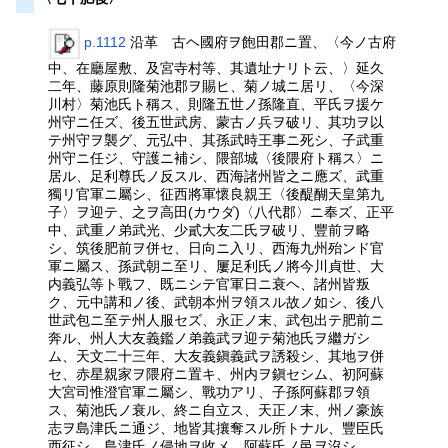
p.1112
沿革 古ヘ國府ヲ飽田郡ニ置、〈今ノ古府
中、在廳屋敷、及宮寺村等、其遺址ナリト云、〉延久
二年、藤原則隆菊池郡ヲ賜ヒ、菊ノ城ニ居リ、〈今深
川村〉菊池氏ト稱ス、則隆五世ノ孫隆直、平氏ヲ援ケ
州守ニ任ズ、後五世武房、蒙古ノ兵ヲ破リ、其功ヲ以
テ州守ヲ襲グ、元弘中、其孫武時王事ニ死シ、子武重
州守ニ任ジ、守護ニ補シ、隈部城〈後隈府ト稱ス〉ニ
居ル、足利尊氏ノ反スル、西海諸州皆之ニ應ズ、武重
獨リ官軍ニ屬シ、征西將軍懷良親王〈後醍醐天皇第九
子〉ヲ迎テ、之ヲ高田(カウダ)〈八代郡〉ニ奉ズ、正平
中、武重ノ弟武光、少貳大友二氏ヲ破リ、豐前ヲ略
シ、筑後肥前ヲ併セ、日向ニ入リ、西海九州殆ンド官
軍ニ屬ス、孫武朝ニ至リ、屢足利氏ノ將今川貞世、大
内義弘等ト戰フ、既ニシテ官軍日ニ衰ヘ、諸州皆叛
ク、元中講和ノ後、武朝本州ヲ領スル故ノ如シ、後八
世武包ニ至テ州人服セズ、永正ノ末、武包出テ肥前ニ
奔ル、州人大友義鑑ノ弟義武ヲ迎テ菊池氏ヲ繼ガシ
ム、天文二十三年、大友義鎭義武ヲ誘殺シ、其地ヲ併
セ、赤星親家ヲ隈府ニ置キ、州内ヲ鎭セシム、初阿蘇
大宮司惟澄官軍ニ屬シ、戰功アリ、子孫阿蘇郡ヲ領
ス、菊池氏ノ衰ル、終ニ自立ス、天正ノ末、州ノ豪族
志ヲ島津氏ニ通ジ、地皆其攘奪スル所トナル、豐臣氏
西征シ、島津氏ノ侵地ヲ收メ、阿蘇氏ノ邑ヲ沒シ、