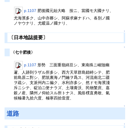
p.1107
肥後國元始大略 按ニ、當國モ大國ナリ、
尤海濱多ク、山中亦夥シ、阿蘇求麻ナドハ、各別ノ國
ノヤウナリ、尤暖温ノ國ナリ、
↑
〔日本地誌提要〕
↑
〈七十肥後〉
p.1107
形勢 三面重嶺綿亘シ、東南殊ニ峻險幽
邃、人跡到ラザル所多シ、西方天草群島錯峙シテ、肥
前島原ニ對シ、肥筑裏海ノ門鑰ヲ爲ス、河流南北二疆
ヲ疏シ、支派州内ニ徧ク、水利亦多シ、然ドモ海濱淺
斥ニシテ、碇泊ニ便ナラズ、土壤膏沃、民物繁庶、嘉
穀ノ産、隣州ノ仰給スル所トナス、風俗樸直勇敢、氣
候極暑九拾六度、極寒四拾壹度、
↑
道路
↑