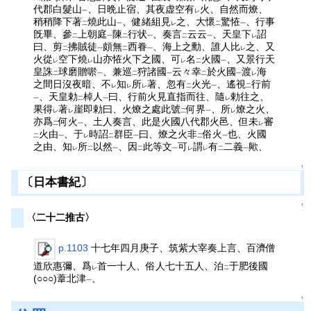
代郡白髮山
、日晩止宿、其夜虚空有
火、自然而燎、
一
レ
稍稍降下著
燒此山
、健緒組見
之、大懷
驚恠
、行事
二
一
レ
二
一
旣畢、參
上朝庭
陳
行状
、奏言
云云
、天皇下
詔
二
一
二
一
二
一
レ
曰、剪
拂賊徒
頗無
西眷
、海上之勳、誰人比
之、又
二
一
二
一
レ
火從
空下燒
山亦恠火下之國、可
名
火國
、又景行天
レ
レ
レ
二
一
皇誅
球磨贈唹
、兼巡
狩諸國
云々幸
於火國
渡
海
二
一
二
一
二
一
レ
之間日沒夜暗、不
知
所
著、忽有
火光
、遙視
行前
レ
レ
レ
二
一
二
、天皇勅
棹人
曰、行前火見直指而往、隨
勅往之、
一
二
一
レ
果得
著
崖即勅曰、火燎之處此號
何界
、所
燎之火、
レ
レ
二
一
レ
亦爲
何火
、土人奏言、此是火國八代郡火邑、但未
審
二
一
レ
火由
、于
時詔
群臣
曰、燎之火非
俗火
也、火國
二
一
レ
二
一
二
一
之由、知
所
以然
、因
此等文
可
謂
有
二義
歟、
レ
二
一
二
一
レ
レ
二
一
↑
〔日本書紀〕
↑
〈二十二推古〉
p.1103
十七年四月庚子、筑紫大宰奏上言、百濟僧
道欣惠彌、爲
首一十人、俗人七十五人、泊
于肥後國
レ
二
(○○○)葦北津
、
一
↑