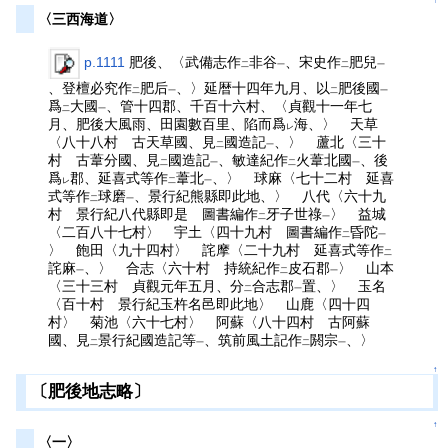
↑
〈三西海道〉
p.1111
肥後、〈武備志作
非谷
、宋史作
肥兒
二
一
二
一
、登檀必究作
肥后
、〉延暦十四年九月、以
肥後國
二
一
二
一
爲
大國
、管十四郡、千百十六村、〈貞觀十一年七
二
一
月、肥後大風雨、田園數百里、陷而爲
海、〉 天草
レ
〈八十八村 古天草國、見
國造記
、〉 蘆北〈三十
二
一
村 古葦分國、見
國造記
、敏達紀作
火葦北國
、後
二
一
二
一
爲
郡、延喜式等作
葦北
、〉 球麻〈七十二村 延喜
レ
二
一
式等作
球磨
、景行紀熊縣即此地、〉 八代〈六十九
二
一
村 景行紀八代縣即是 圖書編作
牙子世祿
〉 益城
二
一
〈二百八十七村〉 宇土〈四十九村 圖書編作
昏陀
二
一
〉 飽田〈九十四村〉 詫摩〈二十九村 延喜式等作
二
詫麻
、〉 合志〈六十村 持統紀作
皮石郡
〉 山本
一
二
一
〈三十三村 貞觀元年五月、分
合志郡
置、〉 玉名
二
一
〈百十村 景行紀玉杵名邑即此地〉 山鹿〈四十四
村〉 菊池〈六十七村〉 阿蘇〈八十四村 古阿蘇
國、見
景行紀國造記等
、筑前風土記作
閼宗
、〉
二
一
二
一
↑
〔肥後地志略〕
↑
〈一〉