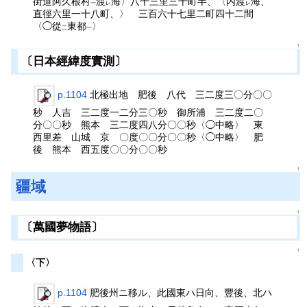
街道阿久根村
渡
海〉八十三里三十町半、〈内渡
海、
一
レ
レ
直徑六里一十八町、〉 三百六十七里二町四十二間
〈◯從
東都
〉
二
一
↑
〔日本經緯度實測〕
p.1104
北極出地 肥後 八代 三二度三〇分〇〇
秒 人吉 三二度一二分三〇秒 御所浦 三二度二〇
分〇〇秒 熊本 三二度四八分〇〇秒〈◯中略〉 東
西里差 山城 京 〇度〇〇分〇〇秒〈◯中略〉 肥
後 熊本 西五度〇〇分〇〇秒
↑
疆域
↑
〔萬國夢物語〕
↑
〈下〉
p.1104
肥後州ニ移ル、此國東ハ日向、豐後、北ハ