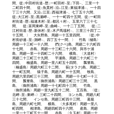
間、從
中田村街道
歴
一町田村
至
下田
、三里一十
二
一
二
一
二
一
二町四十間、 從
魚貫村
沿
江至
東福津浦
、一十四
二
一
レ
二
一
丁三十六間、又沿
江至
西福津浦
、七丁五十六間、
レ
二
一
從
大江村
至
黒瀬岬
、一十一町四十五間、從
一町田
二
一
二
一
二
村街道
歴
福連木村
至
都呂々村
、五里六丁三十七
一
二
一
二
一
間、 從
富岡東岬
至
曲崎
、一十二丁五間、 從
二
二
一
二
一
二
江村街道
歴
新休村
至
木戸馬場村
、三里三十四丁二
一
二
一
二
一
十五間、〉 大矢野島、周廻一十五里四間、 〈從
中
二
村長砂連
至
測岬
、四丁五十一間、〉 竹島〈樋島〉
一
二
一
周廻一十三町一十八間、 捫(クベ)島、周廻二十六町四
十七間、 赤島、周廻一十三町二十六間、與市ケ浦
島、周廻一里一十四町二十六間、 横島、〈大道村〉
周廻二十三町三十九間、 平瀬島、周廻二十六町二十
四間、 楠盛島、周廻一里八町五十四間、 瓢簟島、
〈楠盛島〉周廻六町三十二間、 荻(タラク)島、周廻二
十一町五間、 猿子島、周廻六町一十五間、 牧島、
周廻六里四町三十三間、 眉島、周廻一十七町一十三
間、 瓢簟島、〈御所浦島〉周廻三町三十三間、 黒
島、〈御所浦島〉周廻一十七町四十三間、 竹島、
〈御所浦島〉周廻一里九町五十二間、 五百島、〈從
二
北岬
至
東岬
〉三町二十四間、 ヨンカ島、周廻八町
一
二
一
三十七間、 インセ島、周廻三町四十三間、 葛籠
島、周廻六町七間、 横島、〈大多尾村〉周廻一里八
町四間、 相津島、周廻四町四十六間、 産島、周廻
一里一十三町五十一間、 赤島、〈久玉村〉周廻一十