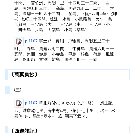
十間、 苦竹洲、周廻一里一十四町三十二間、 白
島、周廻五町三間、 高島、周廻九町二十二間、 大
島、周廻三十町四十二間、 産島、〈從
西岬
至
北岬
二
一
二
〉七町二十四間、遠測 水島 小鼠藏島 カウコ島
一
加賀島 三ツ島〈大〉 三ツ島〈中〉 三ツ島〈小〉
辨天島 大島 大築島 小島〈築島〉
p.1107
宇土郡 實測 戸馳島、周廻五里二十一
町、 寺島、周廻八町二間、 中神島、周廻六町三十
五間、遠測 鈴島 小寺島 甲島 根島 荷島 風流
島 飽田郡 實測 離島、周廻五町一十一間、
↑
〔萬葉集抄〕
↑
〈三〉
p.1107
葦北乃(あしきたの)〈◯中略〉 風土記
云、球磨乾七里、海中有
島、稍可
七十里
、名曰
水
レ
二
一
二
島(○○)
、島出
寒水
、逐
潮高下云々、
一
二
一
レ
↑
〔西遊雜記〕