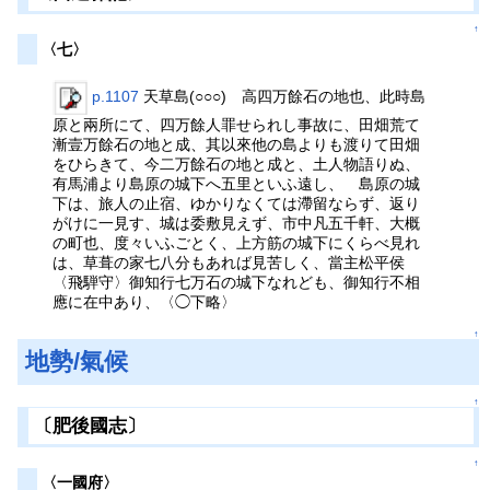
↑
〈七〉
p.1107
天草島(○○○) 高四万餘石の地也、此時島
原と兩所にて、四万餘人罪せられし事故に、田畑荒て
漸壹万餘石の地と成、其以來他の島よりも渡りて田畑
をひらきて、今二万餘石の地と成と、土人物語りぬ、
有馬浦より島原の城下へ五里といふ遠し、 島原の城
下は、旅人の止宿、ゆかりなくては滯留ならず、返り
がけに一見す、城は委敷見えず、市中凡五千軒、大概
の町也、度々いふごとく、上方筋の城下にくらべ見れ
は、草葺の家七八分もあれば見苦しく、當主松平侯
〈飛騨守〉御知行七万石の城下なれども、御知行不相
應に在中あり、〈◯下略〉
↑
地勢/氣候
↑
〔肥後國志〕
↑
〈一國府〉