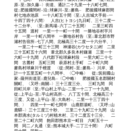
二
原
至
加久藤
〉街道、通計二十九里一十八町七間、
一
二
一
從
肥後國間村
沿
球麻川
至
麥島
肥後國球麻郡間
二
一
二
一
二
一
村七地赤池原 一十八町五十間〈至
人吉城大手前
一
二
一
十四丁四十八間〉 人吉(ヒトヨシ)九日町、三十二度一
十二分半、〈至
新馬場
六丁二十五間〉 二里三町四
二
一
十五間 渡村 一里一十一町一十間 一勝地谷村芋川
岸 一里一十町八間半 一勝地谷村告〈至
葦北郡市野
二
瀬村告宿所
七丁八間、北極高三十二度一十六分半、〉
一
一里二十一町三十三間 神瀬谷(カウセタニ)村 二里
三十五町五十六間 葦北郡久多良木村鎌瀬 三里一十
六町一十九間 八代郡下松球麻村段 一里六町二十七
間 古麓村 五町三間 萩原村土手町 二十町六間
麥島村球麻川千檀渡 〈從
間村
至
麥島
〉川岸、通
二
一
二
一
計一十五里五町一十八間半、〈◯中略〉 從
筑前國山
二
家
薩州街道至
鹿兒島
〈◯中略〉 肥後國玉名郡關村
一
二
一
關町、〈又呼
南關
〉三十三度三分、 三町九間 同
二
一
田町川岸〈至
平山村上平山
二里一十二丁一十九間、
二
一
從
上平山
至
平山村高所
、八丁五十間、北極高三十
二
一
二
一
三度、又從
上平山
至
大島村
、二里一十三丁四十
二
一
二
一
間、〉 四里一十一町七間半 山鹿郡湯町、〈又呼
山
二
鹿驛
〉三十三度三十秒、 三里二十九町三十九間 山
一
本郡滴水(タルミヅ)村植木村、三十二度五十三分、 二
里二十二町六間 飽田郡熊本京一町目 六町五十一
間 同二ノ丸通〈至
熊本城大手
二丁三十間〉 六町
二
一
四十間 同新一