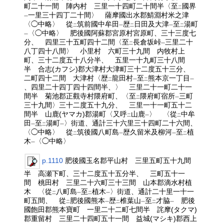
町二十一間 陣内村 三里一十四町二十間半〈至
國界
二
一里三十四丁二十間〉 薩摩國出水郡鯖淵村米之津
一
〈◯中略〉 從
筑前國中牟田
歴
日田及大津
至
湯町
二
一
二
一
二
〈◯中略〉 肥後國阿蘇郡宮原村宮原町、三十三度七
一
分、 四里三十五町四十二間〈至
長倉坂峠
三里二十
二
一
八丁四十八間〉 小里村 六町三十九間 内牧村上
町、三十二度五十八分半、 五里一十九町三十八間
半 合志(カフシ)郡大津村大津町三十二度五十三分、
二町四十二間 大津村〈歴
龍田村
至
熊本京一丁目
二
一
二
一
、四里二十四丁四十四間半、〉 三里二十一町二十一
間半 菊池郡正觀寺村隈府町、〈至
隈府町宿所
三町
二
一
三十九間〉三十二度五十九分、 三里一十一町五十二
間半 山鹿(ヤマカ)郡湯町〈又呼
山鹿
〉 〈從
中牟
二
一
二
田
至
湯町
〉街道、通計三十六里三十四町二十六間、
一
二
一
〈◯中略〉 從
筑後國八町島
歴久留米及柳河
至
植
二
一
一
二
木
〈◯中略〉
一
p.1110
肥後國玉名郡平山村 三里五町五十九間
半 高瀬下町、三十二度五十五分半、 三町五十一
間 桃田村 三里二十六町三十三間 山本郡滴水村植
木 〈從
八町島
至
植木
〉街道、通計二十里一十一
二
一
二
一
町五間、 從
肥後國熊本
歴
椎葉山
至
才脇
肥後
二
一
二
一
二
一
國飽田郡熊本寶町 一里二十二町七間半 詫摩(タクマ)
郡重留村 三里二十四町五十一間 益城(マシキ)郡西上