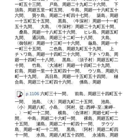
一町五十三間、 戸島、周廻二十九町二十六間、 下
須島、周廻五里一町五間、 牛島、周廻一十六町五十
六間、 寶ケ島、周廻二十町四十七間、 築島、周廻
一十五町五十五間、 黒島、〈牛深村〉周廻一十一町
五十九間、 大島、〈牛深村〉周廻二十九町五十間、
桑島、周廻一十八町五十六間、 ヒレ島、周廻五町
九間、 通詞島、周廻三十二町一十八間、 大島、
〈御領村〉周廻一十三町一十六間、 龜島、周廻一十
一町三十五間、 二色島、周廻九町五十九間、 上
チヽワ島、周廻一十四町二十六間、 下チヽワ島、周
廻一十四町一十八間、 黒島、〈須子村〉周廻五町二
十間、 竹島、〈大浦村〉周廻一十四町二十九間、
釘島、周廻一里一十五町四十一間、 ウソ島、周廻六
町一十九間、 高目島、周廻一十五町五十四間、 樋
合島、周廻三十三町四十六間、 佛島、周廻
p.1106
六町三十一間、 前島、周廻三十四町五十
一間、 池島、〈大〉周廻九町二十五間、 池島、
〈小〉周廻八町、小島、〈阿村、從
西岬
至
東岬
二
一
二
一
、〉一町一十二間、 横島、〈合津村〉周廻七町一十
間、 中島、周廻二十六町一間、 裸島、周廻五町二
十五間、 瀬島、周廻二十一町四十一間、 ヲウツ
島、周廻一町一十二間、 黒島、〈阿村〉周廻二町四
十一間、 水島、周廻八町五十四間、 永浦島、周廻