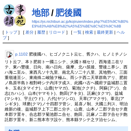
地部
/
肥後國
https://ys.nichibun.ac.jp/kojiruien/index.php?%E5%9C%B0%
E9%83%A8/%E8%82%A5%E5%BE%8C%E5%9C%8B
[
トップ
] [
差分
|
履歴
|
リロード
] [
一覧
|
検索
|
最終更新
|
ヘル
プ
]
p.1102
肥後國ハ、ヒゴノクニト云ヒ、舊クハ、ヒノミチノシ
リト云フ、本ト肥前ト一國ニシテ、火國ト稱セリ、西海道ニ在リ
テ、東ハ豐後、日向、南ハ日向、薩摩、北ハ筑後、豐後ニ界シ、西
ハ海ニ至ル、東西凡ソ十九里、南北凡ソ二十八里、其地勢ハ、三面
重嶺連亘シ、東南殊ニ峻險ヲ極ム、而シテ西ニ天草群島アリ、肥前
ノ島原半島ト相對峙シテ内洋ヲ成ス、此國ハ古ヘ國府ヲ益城郡ニ置
キ、玉名(タマイナ)、山鹿(ヤマガ)、菊池(ククチ)、阿蘇(アソ)、合
志(カハシ)、山本(ヤマモト)、飽田(アキタ)、託麻(タクマ)、益城
(マシキ)、宇土(ウド)、八代(ヤツシロ)、天草(アマクサ)、葦北(ア
シギタ)、球磨(クマ)ノ十四郡ヲ管シ、延喜ノ制、大國ニ列ス、明治
維新の後、益城郡ヲ上下二郡ニ分チ、山鹿、山本ノ二郡ヲ合セテ鹿
本郡ヲ置キ、合志郡ヲ菊池郡ニ合セ、飽田、託麻ノ二郡ヲ合セテ飽
託郡ヲ置キ、新ニ熊本市ヲ設ケ、熊本縣ヲシテ之ヲ治セシム、