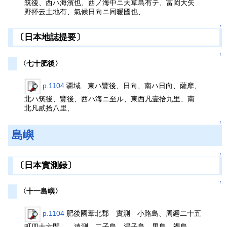
筑後、西ハ海濱也、西ノ海中ニ天草島有テ、富岡大矢
野抔云土地有、氣候日向ニ同暖國也、
↑
〔日本地誌提要〕
↑
〈七十肥後〉
p.1104
疆域 東ハ豐後、日向、南ハ日向、薩摩、
北ハ筑後、豐後、西ハ海ニ至ル、東西凡壹拾九里、南
北凡貳拾八里、
↑
島嶼
↑
〔日本實測録〕
↑
〈十一島嶼〉
p.1104
肥後國葦北郡 實測 小路島、周廻二十五
町四十六間、 遠測 二子島 湯子島 男島 裸島