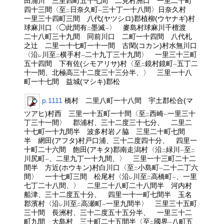
田浦川 三里四町五十七間 二見村洲口 一里二十町
四十三間〈至
日奈久町
三十丁一十八間〉日奈久村
二
一
一里三十四町三間 八代(ヤツシロ)郡植柳(ウヤナギ)村
球麻川口〈◯此間有
墨滅
〉 麥島村球麻川千檀渡
二
一
二十八町三十九間 同前川口 二町一十四間 八代札
之辻 二里一十七町一十一間 古閑(コカン)村水無川口
〈沿
川至
横手村
二十九丁三十九間〉 一里三十三町
レ
二
一
五十四間 下有佐(シモアリサ)村〈至
鏡村鏡町
五丁二
二
一
十一間、北極高三十二度三十三分半、〉 三里一十八
町一十七間 益城(マシキ)郡松
p.1111
橋村 二里八町一十八間 宇土郡松合(マ
ツアヒ)村西 三里一十五町一十間〈至
西崎
一里三十
二
一
丁三十一間〉 郡浦村、三十二度三十七分、 二里二
十七町一十九間半 波多村岩ノ脇 三里二十町七間
半 網田(アフタ)村戸口浦、三十二度四十分、 四里一
十町二十六間 飽田(アキタ)郡南走潟村〈沿
緑川
至
二
一
二
川尻町
、二里九丁一十九間、〉 三里一十三町二十二
一
間半 方近(ホウキン)村白川口〈至
小島町
二十二丁六
二
一
間〉 一十七町三間 松尾村〈沿
川至
高橋町
、一里
レ
二
一
七丁二十八間、〉 二里二十八町二十八間半 河内村
船津、三十二度五十分、 四里一十一町七間半 玉名
郡濱村〈沿
川至
高瀬町
一里九間半〉 三里三十五町
レ
二
一
三十間 長洲村、三十二度五十五分半、 一里三十二
町九間 大島村 三十町二十五間半〈至
國界
八町五
二
一