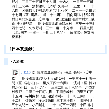
野村 二里二十五町三十六間 金内村 一里三十五町
四十三間半 濱村濱町〈又呼
矢部
〉 五里一町二十
二
一
六間 阿蘇郡大野村馬見原(マミハラ) 二里一十九町五
十七間〈至
國界
二町二十一間〉 日向國臼杵郡鞍岡
二
一
村日向門水合屋〈◯中略〉 從
肥後國湯浦本村大口街
二
道
至
鹿兒島
肥後國葦北郡湯浦本村 三里一十三町
一
二
一
四十七間 久木野村、三十二度一十分半、 四里九間
〈至
國界
一里一十一町五十八間〉 薩摩國伊佐郡南
二
一
榎原村
↑
〔日本實測録〕
↑
〈六沿海〉
p.1110
從
薩摩國鹿兒島
沿
海至
長崎
〈◯中
二
一
レ
二
一
略〉 肥後國葦北(アシキタ)郡袋村 一里三十一町五十
間〈至
袋村江口
一里八丁四十六間〉 濱村〈至
陣内
二
一
二
村水俣
四丁三十七間〉 三里二町三十六間半 津奈木
一
村櫻戸 二里二十四町九間 平國赤崎村 四里三町四
十五間 寺川内村〈至
湯浦本村
一十一町三間〉 二
二
一
十二町 佐敷村〈至
佐敷町
三丁三十間〉 四里七町
二
一
五十九間半 小田浦村 一十一町五十四間 小田浦村