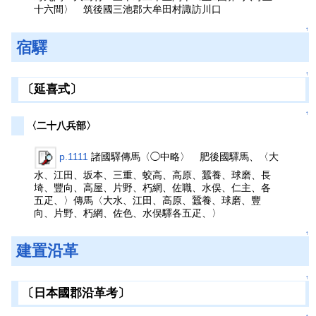
十六間〉 筑後國三池郡大牟田村諏訪川口
↑
宿驛
↑
〔延喜式〕
↑
〈二十八兵部〉
p.1111
諸國驛傳馬〈◯中略〉 肥後國驛馬、〈大
水、江田、坂本、三重、蛟高、高原、蠶養、球磨、長
埼、豐向、高屋、片野、朽網、佐職、水俣、仁主、各
五疋、〉傳馬〈大水、江田、高原、蠶養、球磨、豐
向、片野、朽網、佐色、水俣驛各五疋、〉
↑
建置沿革
↑
〔日本國郡沿革考〕