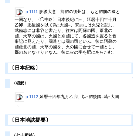
p.1111
肥後大意 抑肥の後州は、もと肥前の國と
一國なり、〈◯中略〉日本後紀に曰、延暦十四年十月
乙卯、肥後國を以て爲
大國
、宋志には火兒と記し、
二
一
武備志には非谷と書たり、往古は阿蘇の國、葦北の
國、天草の國は、火國と別國にて、各國造を置ると舊
事記に見えたり、國造とは國の司といふ、後に阿蘇の
國蘆北の國、天草の國を、火の國に合せて一國とし、
郡の名となせりとなん、後に火の字を肥にあらたむ、
↑
〔日本紀略〕
↑
〈桓武〉
p.1112
延暦十四年九月乙卯、以
肥後國
爲
大國
二
一
二
、
一
↑
〔日本地誌提要〕
↑
〈七十肥後〉