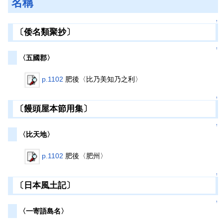
名稱
↑
〔倭名類聚抄〕
↑
〈五國郡〉
p.1102
肥後〈比乃美知乃之利〉
↑
〔饅頭屋本節用集〕
↑
〈比天地〉
p.1102
肥後〈肥州〉
↑
〔日本風土記〕
↑
〈一寄語島名〉