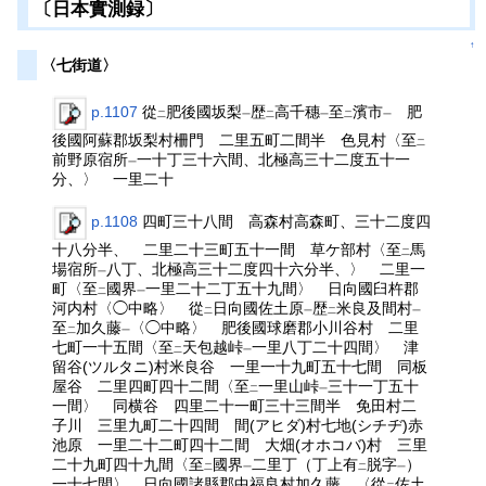
〔日本實測録〕
↑
〈七街道〉
p.1107
從
肥後國坂梨
歴
高千穗
至
濱市
肥
二
一
二
一
二
一
後國阿蘇郡坂梨村柵門 二里五町二間半 色見村〈至
二
前野原宿所
一十丁三十六間、北極高三十二度五十一
一
分、〉 一里二十
p.1108
四町三十八間 高森村高森町、三十二度四
十八分半、 二里二十三町五十一間 草ケ部村〈至
馬
二
場宿所
八丁、北極高三十二度四十六分半、〉 二里一
一
町〈至
國界
一里二十二丁五十九間〉 日向國臼杵郡
二
一
河内村〈◯中略〉 從
日向國佐土原
歴
米良及間村
二
一
二
一
至
加久藤
〈◯中略〉 肥後國球磨郡小川谷村 二里
二
一
七町一十五間〈至
天包越峠
一里八丁二十四間〉 津
二
一
留谷(ツルタニ)村米良谷 一里一十九町五十七間 同板
屋谷 二里四町四十二間〈至
一里山峠
三十一丁五十
二
一
一間〉 同横谷 四里二十一町三十三間半 免田村二
子川 三里九町二十四間 間(アヒダ)村七地(シチヂ)赤
池原 一里二十二町四十二間 大畑(オホコバ)村 三里
二十九町四十九間〈至
國界
二里丁（丁上有
脱字
）
二
一
二
一
一十七間〉 日向國諸縣郡中福良村加久藤 〈從
佐土