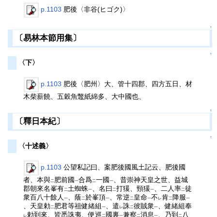
p.1103
肥後〈非谷(ヒゴク)〉
↑
〔易林本節用集〕
↑
〈下〉
p.1103
肥後〈肥州〉大、管十四郡、四方五日、材
木柴薪饒、五穀魚鼈紙綿多、大中國也、
↑
〔釋日本紀〕
↑
〈十述義〉
p.1103
公望私記曰、案肥後國風土記云、肥後國
者、本與
肥前國
合爲
一國
、昔崇神天皇之世、益城
二
一
二
一
郡朝來名峯有
土蜘蛛
、名曰
打猨、頸猨
、二人率
徒
二
一
二
一
二
衆百八十餘人
、蔭
於峯頂
、常逆
皇命
不
肯
降服
一
二
一
二
一
レ
二
一
、天皇勅
肥君等祖健緒組
、遣
誅
彼賊衆
、健緒組奉
二
一
レ
二
一
勅到來、皆悉誅夷、便巡
國裏
兼察
消息
、乃到
八
レ
二
一
二
一
二