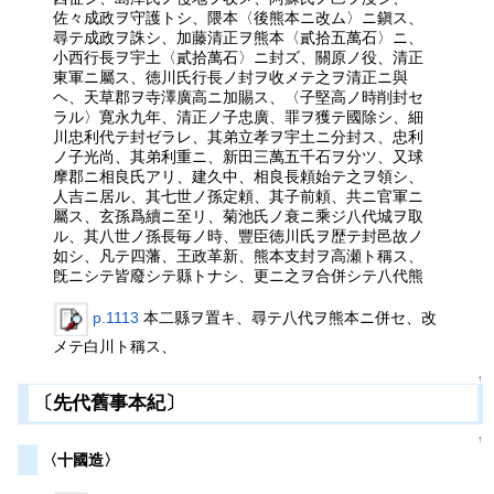
佐々成政ヲ守護トシ、隈本〈後熊本ニ改ム〉ニ鎭ス、
尋テ成政ヲ誅シ、加藤清正ヲ熊本〈貳拾五萬石〉ニ、
小西行長ヲ宇土〈貳拾萬石〉ニ封ズ、關原ノ役、清正
東軍ニ屬ス、徳川氏行長ノ封ヲ收メテ之ヲ清正ニ與
ヘ、天草郡ヲ寺澤廣高ニ加賜ス、〈子堅高ノ時削封セ
ラル〉寛永九年、清正ノ子忠廣、罪ヲ獲テ國除シ、細
川忠利代テ封ゼラレ、其弟立孝ヲ宇土ニ分封ス、忠利
ノ子光尚、其弟利重ニ、新田三萬五千石ヲ分ツ、又球
摩郡ニ相良氏アリ、建久中、相良長頼始テ之ヲ領シ、
人吉ニ居ル、其七世ノ孫定頼、其子前頼、共ニ官軍ニ
屬ス、玄孫爲續ニ至リ、菊池氏ノ衰ニ乘ジ八代城ヲ取
ル、其八世ノ孫長毎ノ時、豐臣徳川氏ヲ歴テ封邑故ノ
如シ、凡テ四藩、王政革新、熊本支封ヲ高瀬ト稱ス、
旣ニシテ皆廢シテ縣トナシ、更ニ之ヲ合併シテ八代熊
p.1113
本二縣ヲ置キ、尋テ八代ヲ熊本ニ併セ、改
メテ白川ト稱ス、
↑
〔先代舊事本紀〕
↑
〈十國造〉