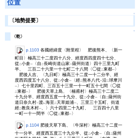
位置
↑
〔地勢提要〕
↑
〈乾〉
p.1103
各國經緯度〈附里程〉 肥後熊本、〈新一
町目〉極高三十二度四十八分、經度西四度四十七分、
從
小倉
〈自
長崎街道山家
薩州街道〉四十三里九町
二
一
二
一
半、 三百二十六里一十七町二十八間〈◯從
東都
〉
二
一
肥後人吉、〈九日町〉極高三十二度一十二分半、經
度西四度五十八分、從
小倉
〈經
熊本八代
沿
球摩川
二
一
二
一
二
〉七十里四町、三百五十三里一十一町五十七間〈◯從
一
東都
〉 肥後天草上島、〈楠甫村〉極高三十二度二
二
一
十九分半、經度西五度一十九分、從
小倉
〈自
薩州街
二
一
二
道日奈久村
渡
海至
天草姫浦
、三里三十五町、街道
一
レ
二
一
經
教良木村
、〉六十四里二十九町、 三百四十八里
二
一
一町一十一間半〈◯從
東都
〉
二
一
p.1104
肥後天草下島、〈牛深村〉極高三十二度一
十一分半、經度西五度三十九分半、從
小倉
〈自
薩州
二
一
二