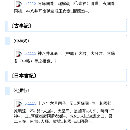
p.1113
阿蘇國造 瑞籬朝〈◯崇神〉御世、火國造
同祖、神八井耳命孫速瓶玉命定
賜國造
、
二
一
↑
〔古事記〕
↑
〈中神式〉
p.1113
神八井耳命〈（中略）火君、大分君、阿蘇
君（中略）等之祖也、〉
↑
〔日本書紀〕
↑
〈七景行〉
p.1113
十八年六月丙子、到
阿蘇國
也、其國郊
二
一
原曠遠、不
見
人居
、天皇曰、是國有
人乎、時有
二
レ
二
一
レ
二
神
、曰
阿蘇都彦阿蘇都媛
、忽化
人以遊詣之曰、吾
一
二
一
レ
二人在、何無
人耶、故號
其國
曰
阿蘇
、
レ
二
一
二
一
↑