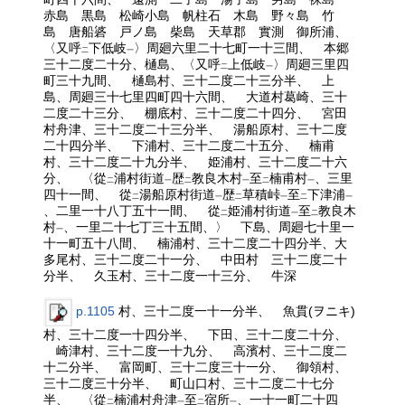
赤島 黒島 松崎小島 帆柱石 木島 野々島 竹
島 唐船碆 戸ノ島 柴島 天草郡 實測 御所浦、
〈又呼
下低岐
〉周廻六里二十七町一十三間、 本郷
二
一
三十二度二十分、樋島、〈又呼
上低岐
〉周廻三里四
二
一
町三十九間、 樋島村、三十二度二十三分半、 上
島、周廻三十七里四町四十六間、 大道村葛崎、三十
二度二十三分、 棚底村、三十二度二十四分、 宮田
村舟津、三十二度二十三分半、 湯船原村、三十二度
二十四分半、 下浦村、三十二度二十五分、 楠甫
村、三十二度二十九分半、 姫浦村、三十二度二十六
分、 〈從
浦村街道
歴
教良木村
至
楠甫村
、三里
二
一
二
一
二
一
四十一間、 從
湯船原村街道
歴
草積峠
至
下津浦
二
一
二
一
二
一
、二里一十八丁五十一間、 從
姫浦村街道
至
教良木
二
一
二
村
、一里二十七丁三十五間、〉 下島、周廻七十里一
一
十一町五十八間、 楠浦村、三十二度二十四分半、大
多尾村、三十二度二十一分、 中田村 三十二度二十
分半、 久玉村、三十二度一十三分、 牛深
p.1105
村、三十二度一十一分半、 魚貫(ヲニキ)
村、三十二度一十四分半、 下田、三十二度二十分、
崎津村、三十二度一十九分、 高濱村、三十二度二
十二分半、 富岡町、三十二度三十一分、 御領村、
三十二度三十分半、 町山口村、三十二度二十七分
半、 〈從
楠浦村舟津
至
宿所
、一十一町二十四
二
一
二
一