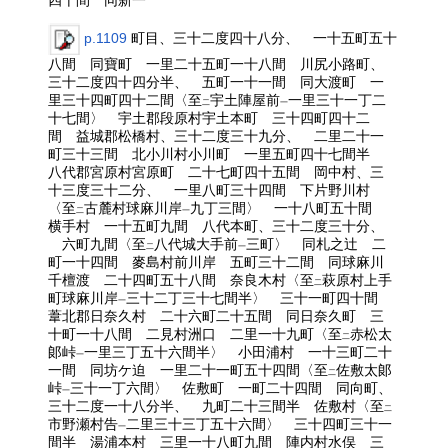
p.1109
町目、三十二度四十八分、 一十五町五十
八間 同寶町 一里二十五町一十八間 川尻小路町、
三十二度四十四分半、 五町一十一間 同大渡町 一
里三十四町四十二間〈至
宇土陣屋前
一里三十一丁二
二
一
十七間〉 宇土郡段原村宇土本町 三十四町四十二
間 益城郡松橋村、三十二度三十九分、 二里二十一
町三十三間 北小川村小川町 一里五町四十七間半
八代郡宮原村宮原町 二十七町四十五間 岡中村、三
十三度三十二分、 一里八町三十四間 下片野川村
〈至
古麓村球麻川岸
九丁三間〉 一十八町五十間
二
一
横手村 一十五町九間 八代本町、三十二度三十分、
六町九間〈至
八代城大手前
三町〉 同札之辻 二
二
一
町一十四間 麥島村前川岸 五町三十二間 同球麻川
千檀渡 二十四町五十八間 奈良木村〈至
萩原村上手
二
町球麻川岸
三十二丁三十七間半〉 三十一町四十間
一
葦北郡日奈久村 二十六町二十五間 同日奈久町 三
十町一十八間 二見村洲口 二里一十九町〈至
赤松太
二
郞峠
一里三丁五十六間半〉 小田浦村 一十三町二十
一
一間 同坊ケ迫 一里二十一町五十四間〈至
佐敷太郞
二
峠
三十一丁六間〉 佐敷町 一町二十四間 同向町、
一
三十二度一十八分半、 九町二十三間半 佐敷村〈至
二
市野瀬村告
二里三十三丁五十六間〉 三十四町三十一
一
間半 湯浦本村 三里一十八町九間 陣内村水俣 三