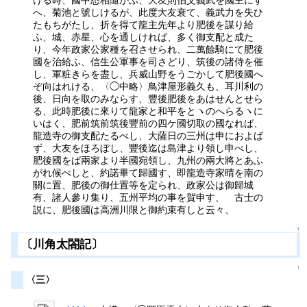
へ、菊池と號しけるが、此度大友衰て、義武力を失ひ
たもちがたし、折を得て龍主先年より肥後を謀り給
ふ、城、赤星、心を通しければ、多く御支配と成た
り、今年政家公家種を召させられ、二萬餘騎にて肥後
國を治給ふ、信生公軍事を司さどり、筑後の諸侍を催
し、軍粧きらを盡し、兵威山野をうごかして肥後國へ
ぞ向はれける、〈◯中略〉鳥津屋形義久も、耳川利の
後、日向を取のみならす、豐後肥後をあはせんとせら
る、此時肥後に來りて龍家と和平をとヽのへらるヽに
いはく、肥前筑前筑後豐前の四ケ國切取の國なれば、
龍造寺の御支配たるべし、大薩日の三州は申におよば
ず、大友をほろぼし、豐後迄は島津より領し申べし、
肥後國をば兩家より半國宛領し、九州の兩大將とあふ
がれ候べしと、約諾畢て歸國す、即龍造寺家晴を南の
關に置、肥後の御仕置等を定られ、政家公は御歸城
有、諸人參り集り、五州平均の事を賀申す、 古士の
説に、肥後國は高洲川限と御約束有しと云々、
↑
〔川角太閤記〕
↑
〈三〉