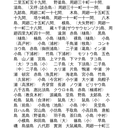
二里五町五十九間、 野釜島、周廻三十町一十間、
湯島、〈又呼
談合島
〉周廻三十一町一十一間、 藤
二
一
九郞島、周廻二町一十七間、 木島、周廻一十五町五
十九間、 塔ケ崎島、周廻一十一町一十一間、 八木
島、周廻二十五町八間、 横島、〈大矢野村〉周廻一
十一町二十八間、 藏々千速(ザウサウセンゾク)島、周
廻四里九町四十一間、 遠測 赤島〈樋島〉 黒島
〈樋島〉 楠島 小島〈樋島〉 裸島〈樋島〉 小島
〈高戸村〉 小島〈浦村〉 千鳥瀬〈牧島〉 コンキ
ヨウ島 赤島〈御所浦島〉 二子瀬〈葛島〉イン瀬
小島〈下浦村〉 竹島〈下浦村〉 モツトウ島 五色
島 山ノ瀬 宮島 上マテ島 下マテ島 ヲコ島
〈大〉ヲコ島〈小〉 二子島〈大 下須島〉二子島
〈中〉二子島〈小〉 カリ瀬 片島 鴨瀬 中瀬 沖
瀬 頓宮 赤島〈魚貫村〉 海老島 宮小島 竹島
〈久留村〉 小島〈今宮村〉小ケ瀬 大ケ瀬 烏帽子
瀬〈高濱村〉 舟穿窟 長碆 ノウ瀬 ビリヤウ島
八千古島 惠比須島 クウロキ島 赤島〈楠甫村〉
小島〈教良木村〉 源藏島 堂島 野島 太郞島 大
松島 鼠島〈合津村〉 鼠島〈大〉 鼠島〈小〉 小
島〈前島〉 小島地〈池島〉 小島〈中〉 見堂島
目ハル島 宮山島 小坊島 手取島 小高目島 唐船
島 黒島〈野釜島〉 羽干島 茶臼島 小島〈中村〉
小横島 和田島 篠島〈大〉 篠島〈小〉 早島
磯 島揚島 八代郡 實測 大鼠藏島、周廻一十町三