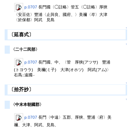
p.0707
長門國〈◯註略〉管五〈◯註略〉厚狹
〈安豆佐〉豐浦〈止與良、國府、〉美禰〈岑〉大津
〈於保都〉阿武 見島
↑
〔延喜式〕
↑
〈二十二民部〉
p.0707
長門國、中、〈管 厚狹(アツサ) 豐浦
(トヨウラ) 美禰(ミ子) 大津(オホツ) 阿武(アム)〉
右爲
遠國
二
一
↑
〔拾芥抄〕
↑
〈中末本朝國郡〉
p.0707
長門〈中遠〉五郡、厚狹、豐浦〈府〉美
禰、大津、阿武、見島、