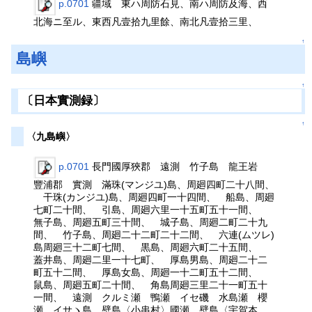
p.0701
疆域 東ハ周防石見、南ハ周防及海、西
北海ニ至ル、東西凡壹拾九里餘、南北凡壹拾三里、
↑
島嶼
↑
〔日本實測録〕
↑
〈九島嶼〉
p.0701
長門國厚狹郡 遠測 竹子島 龍王岩
豐浦郡 實測 滿珠(マンジユ)島、周廻四町二十八間、
干珠(カンジユ)島、周廻四町一十四間、 船島、周廻
七町二十間、 引島、周廻六里一十五町五十一間、
無子島、周廻五町三十間、 城子島、周廻二町二十九
間、 竹子島、周廻二十二町二十二間、 六連(ムツレ)
島周廻三十二町七間、 黒島、周廻六町二十五間、
蓋井島、周廻二里一十七町、 厚島男島、周廻二十二
町五十二間、 厚島女島、周廻一十二町五十二間、
鼠島、周廻五町二十間、 角島周廻三里二十一町五十
一間、 遠測 クルミ瀬 鴨瀬 イセ磯 水島瀬 櫻
瀬 イサヽ島 壁島〈小串村〉國瀬 壁島〈宇賀本