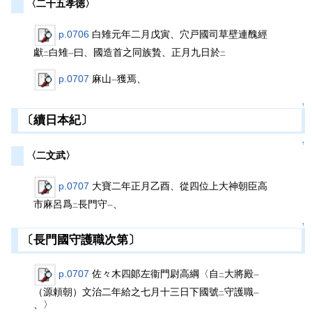
〈二十五孝徳〉
p.0706
白雉元年二月戊寅、穴戸國司草壁連醜經
獻
白雉
曰、國造首之同族贄、正月九日於
二
一
二
p.0707
麻山
獲焉、
一
↑
〔續日本紀〕
↑
〈二文武〉
p.0707
大寶二年正月乙酉、從四位上大神朝臣高
市麻呂爲
長門守
、
二
一
↑
〔長門國守護職次第〕
p.0707
佐々木四郞左衞門尉高綱〈自
大將殿
二
一
（源頼朝）文治二年給之七月十三日下國號
守護職
二
一
、〉