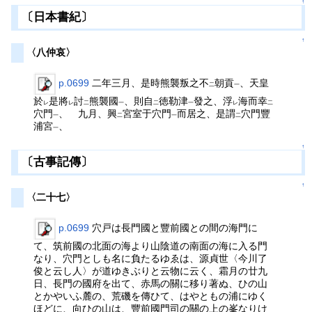
↑
〔日本書紀〕
↑
〈八仲哀〉
p.0699
二年三月、是時熊襲叛之不
朝貢
、天皇
二
一
於
是將
討
熊襲國
、則自
徳勒津
發之、浮
海而幸
レ
レ
二
一
二
一
レ
二
穴門
、 九月、興
宮室于穴門
而居之、是謂
穴門豐
一
二
一
二
浦宮
、
一
↑
〔古事記傳〕
↑
〈二十七〉
p.0699
穴戸は長門國と豐前國との間の海門に
て、筑前國の北面の海より山陰道の南面の海に入る門
なり、穴門としも名に負たるゆゑは、源貞世〈今川了
俊と云し人〉が道ゆきぶりと云物に云く、霜月の廿九
日、長門の國府を出て、赤馬の關に移り著ぬ、ひの山
とかやいふ麓の、荒磯を傳ひて、はやともの浦にゆく
ほどに、向ひの山は、豐前國門司の關の上の峯なりけ