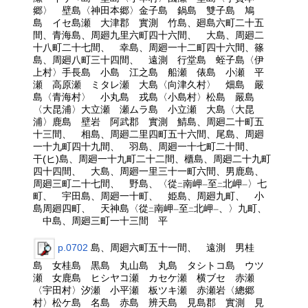
郷〉 壁島〈神田本郷〉金子島 鍋島 雙子島 鳩
島 イセ島瀬 大津郡 實測 竹島、廻島六町二十五
間、青海島、周廻九里六町四十六間、 大島、周廻二
十八町二十七間、 幸島、周廻一十二町四十六間、篠
島、周廻八町三十四間、 遠測 行堂島 蛭子島〈伊
上村〉手長島 小島 江之島 船瀬 俵島 小瀬 平
瀬 高原瀬 ミタレ瀬 大島〈向津久村〉 畑島 嚴
島〈青海村〉 小丸島 戎島〈小島村〉松島 嚴島
〈大昆浦〉大立瀬 瀬ムラ島 小立瀬 大島〈大昆
浦〉鹿島 壁岩 阿武郡 實測 鯖島、周廻二十町五
十三間、 相島、周廻二里四町五十六間、尾島、周廻
一十九町四十九間、 羽島、周廻一十七町二十間、
干(ヒ)島、周廻一十九町二十二間、櫃島、周廻二十九町
四十四間、 大島、周廻一里三十一町六間、男鹿島、
周廻三町二十七間、 野島、〈從
南岬
至
北岬
〉七
二
一
二
一
町、 宇田島、周廻一十町、 姫島、周廻九町、 小
島周廻四町、 天神島〈從
南岬
至
北岬
、〉九町、
二
一
二
一
中島、周廻三町一十三間 平
p.0702
島、周廻六町五十一間、 遠測 男桂
島 女桂島 黒島 丸山島 丸島 タシトコ島 ウツ
瀬 女鹿島 ヒシヤコ瀬 カセケ瀬 横ブセ 赤瀬
〈宇田村〉汐瀬 小平瀬 板ツキ瀬 赤瀬岩〈總郷
村〉松ケ島 名島 赤島 辨天島 見島郡 實測 見