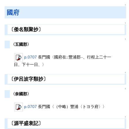
↑
國府
↑
〔倭名類聚抄〕
↑
〈五國郡〉
p.0707
長門國〈國府在
豐浦郡
、行程上二十一
二
一
日、下十一日、〉
↑
〔伊呂波字類抄〕
↑
〈奈國郡〉
p.0707
長門國〈（中略）豐浦〈トヨラ府〉〉
↑
〔源平盛衰記〕