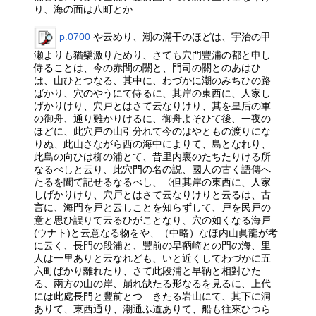
り、海の面は八町とか
p.0700
や云めり、潮の滿干のほどは、宇治の甲
瀬よりも猶樂激りためり、さても穴門豐浦の都と申し
侍ることは、今の赤間の關と、門司の關とのあはひ
は、山ひとつなる、其中に、わづかに潮のみちひの路
ばかり、穴のやうにて侍るに、其岸の東西に、人家し
げかりけり、穴戸とはさて云なりけり、其を皇后の軍
の御舟、通り難かりけるに、御舟よそひて後、一夜の
ほどに、此穴戸の山引分れて今のはやともの渡りにな
りぬ、此山さながら西の海中によりて、島となれり、
此島の向ひは柳の浦とて、昔里内裏のたちたりける所
なるべしと云り、此穴門の名の説、國人の古く語傳へ
たるを聞て記せるなるべし、〈但其岸の東西に、人家
しげかりけり、穴戸とはさて云なりけりと云るは、古
言に、海門を戸と云しことを知らずして、戸を民戸の
意と思ひ誤りて云るひがことなり、穴の如くなる海戸
(ウナト)と云意なる物をや、（中略）なほ内山眞龍が考
に云く、長門の段浦と、豐前の早鞆崎との門の海、里
人は一里ありと云なれども、いと近くしてわづかに五
六町ばかり離れたり、さて此段浦と早鞆と相對ひた
る、兩方の山の岸、崩れ缺たる形なるを見るに、上代
には此處長門と豐前とつゞきたる岩山にて、其下に洞
ありて、東西通り、潮通ふ道ありて、船も往來ひつら