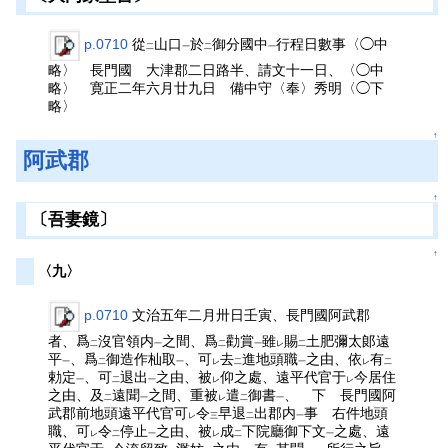
p.0710
從
山口
於
御分國中
行程日數事〈◯中
二
一
二
一
略〉 長門國 大津郡二日路半、請文十一日、〈◯中
略〉 寛正二年六月廿九日 備中守〈奉〉秀明〈◯下
略〉
↑
阿武郡
↑
〔吾妻鏡〕
↑
〈九〉
p.0710
文治五年二月卅日壬寅、長門國阿武郡
者、爲
沒官領内
之間、爲
勸賞
雖
賜
土肥彌太郞遠
二
一
二
一
レ
二
平
、爲
御造作杣取
、可
去
進地頭職
之由、依
有
一
二
一
レ
二
一
レ
二
勅定
、可
退出
之由、被
仰之處、遠平代官于
今居住
一
二
一
レ
レ
之由、及
遠聞
之間、重被
遣
御書
、 下 長門國阿
二
一
レ
二
一
武郡前地頭遠平代官可
令
早退
出郡内
事 右件地頭
レ
三
二
一
職、可
令
停止
之由、被
成
下院廳御下文
之處、遠
レ
二
一
レ
二
一