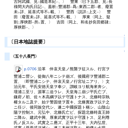
古阿武國、見
國造本紀
、〉 豐東〈巳下五郡、見
長
二
一
二
祿間大内氏日記
、蓋析
豐浦郡
爲
東西二郡
者、廢置
一
二
一
二
一
未
詳、延喜式等不
載、〉 豐西〈説詳
上文
〉 豐
レ
レ
二
一
田〈廢置未
詳、延喜式等不
載、〉 厚東〈同上、疑
レ
レ
割
厚狹郡
所
置、〉 吉田〈同上、和名抄良田郷隷
二
一
レ
二
厚狹郡
、〉
一
↑
〔日本地誌提要〕
↑
〈五十八長門〉
p.0706
沿革 仲哀天皇ノ熊襲ヲ征スル、行宮ヲ
豐浦ニ營シ、徙御八年ニシテ崩ズ、後國府ヲ豐浦郡ニ
置、〈即豐浦ニシテ、仲哀天皇ノ行宮址ニアリ、〉文
治元年、平氏安徳天皇ヲ奉ジ、讃岐ヨリ航海來奔シ、
壇浦ニ至リ、源軍ニ迫ラレ、天皇海ニ崩ジ平氏亡ブ、
鎌府ノ初、佐々木高綱ヲ以テ守護トナス、北條時宗執
權タルニ及テ、始テ警固使ヲ置キ、北條實政ヲ以テ之
ニ任ジ、後同族交代シ、遂ニ中國探題ト稱シ、山陰山
陽ヲ控制ス、元弘中、北條氏亡ビ、探題北條時直王師
ニ降ル、建武中興、厚東武實ヲ以テ守護トス、足利尊
氏ノ反スル、武實之ニ應ズ、正平十三年、大内弘世、
武實ノ孫義武ヲ滅シ、遂ニ本州ヲ取ル、相傳ル七世、