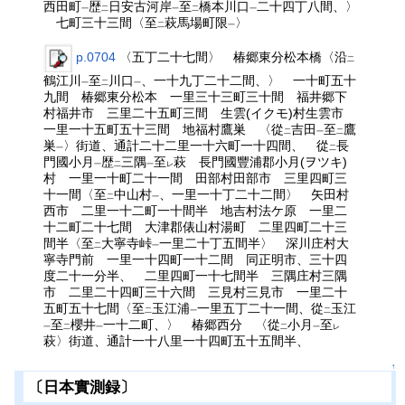
西田町
歴
日安古河岸
至
橋本川口
二十四丁八間、〉
一
二
一
二
一
七町三十三間〈至
萩馬場町限
〉
二
一
p.0704
〈五丁二十七間〉 椿郷東分松本橋〈沿
二
鶴江川
至
川口
、一十九丁二十二間、〉 一十町五十
一
二
一
九間 椿郷東分松本 一里三十三町三十間 福井郷下
村福井市 三里二十五町三間 生雲(イクモ)村生雲市
一里一十五町五十三間 地福村鷹巣 〈從
吉田
至
鷹
二
一
二
巣
〉街道、通計二十二里一十六町一十四間、 從
長
一
二
門國小月
歴
三隅
至
萩 長門國豐浦郡小月(ヲツキ)
一
二
一
レ
村 一里一十町二十一間 田部村田部市 三里四町三
十一間〈至
中山村
、一里一十丁二十二間〉 矢田村
二
一
西市 二里一十二町一十間半 地吉村法ケ原 一里二
十二町二十七間 大津郡俵山村湯町 二里四町二十三
間半〈至
大寧寺峠
一里二十丁五間半〉 深川庄村大
二
一
寧寺門前 一里一十四町一十二間 同正明市、三十四
度二十一分半、 二里四町一十七間半 三隅庄村三隅
市 二里二十四町三十六間 三見村三見市 一里二十
五町五十七間〈至
玉江浦
一里五丁二十一間、從
玉江
二
一
二
至
櫻井
一十二町、〉 椿郷西分 〈從
小月
至
一
二
一
二
一
レ
萩〉街道、通計一十八里一十四町五十五間半、
↑
〔日本實測録〕