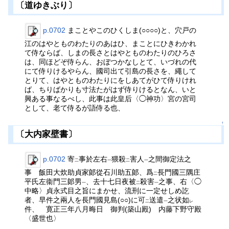
〔道ゆきぶり〕
p.0702
まことやこのひくしま(○○○○)と、穴戸の
江のはやとものわたりのあはひ、まことにひきわかれ
て侍ならば、しまの長さとはやとものわたりのひろさ
は、同ほどぞ侍らん、おぼつかなしとて、いづれの代
にて侍りけるやらん、國司出て引島の長さを、繩して
とりて、はやとものわたりにをしあてがひて侍りけれ
ば、ちりばかりも寸法たがはず侍りけるとなん、いと
興ある事なるべし、此事は此皇后〈◯神功〉宮の宮司
として、老て侍るが語侍る也、
↑
〔大内家壁書〕
p.0702
寄
事於左右
猥殺
害人
之間御定法之
二
一
二
一
事 飯田大炊助貞家郞從石川助五郞、爲
長門國三隅庄
二
平氏左衞門三郞男
、去十七日夜被
殺害
之事、右〈◯
一
二
一
中略〉貞永式目之旨にまかせ、流刑に一定せしめ訖
者、早件之兩人を長門國見島(○○)に可
送遣
之状如
二
一
レ
件、 寛正三年八月晦日 御判(築山殿) 内藤下野守殿
〈盛世也〉