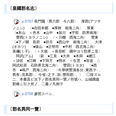
↑
〔皇國郡名志〕
p.0707
長門國〈舊六郡 今八郡〉 厚西(アツサ
ノニシ) 〈●吉田本郷 ●厚狹 南海ニ向〉 厚東
〈●本山 ＜舟木 ●山中 ●加川 ●宇部 防界南海〉
豐西(トヨラノニシ) 〈＜川棚 西海ニ向〉 豐東
〈●下ノ關 長府 ●卯月 ●西山中 南海ニ向〉 大津
(オホツ) 〈●猿山 ●正明市 ●中村 西北海ニ向〉
美禰(ミ子) 〈＜大嶺 ＜長登町 國中ヨリ防界ニ至〉
阿武(アム) 〈萩 ●三見 ●大井 ●木與 ●總江
＜須佐 ●江崎 ●下田方 ●明水 ＜生雲 ●笹波 △
阿武松原 石防界北海ニ向〉 豐田(トヨタ) 〈●西
市 ●鳴戸 西海ニ向〉 〈今厚狹豐浦各分
東西ヲ
、
二
一
舊有
見島郡
、今省
之ヲ
加
豐田郡
、〉 ◯按ズル
二
一
二
一
二
一
ニ、本書及ビ次下ノ郡名異同一覽ノ符號ハ、山城國篇
郡條ニ引ク所ノ、二書ノ凡例ヲ
p.0708
參照スベシ、
↑
〔郡名異同一覽〕