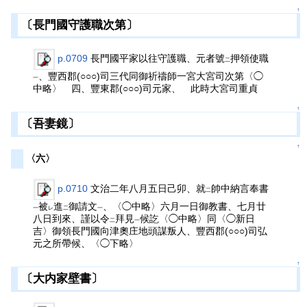
↑
〔長門國守護職次第〕
p.0709
長門國平家以往守護職、元者號
押領使職
二
、豐西郡(○○○)司三代同御祈禱師一宮大宮司次第〈◯
一
中略〉 四、豐東郡(○○○)司元家、 此時大宮司重貞
↑
〔吾妻鏡〕
↑
〈六〉
p.0710
文治二年八月五日己卯、就
帥中納言奉書
二
被
進
御請文
、〈◯中略〉六月一日御教書、七月廿
一
レ
二
一
八日到來、謹以令
拜見
候訖〈◯中略〉同〈◯新日
二
一
吉〉御領長門國向津奧庄地頭謀叛人、豐西郡(○○○)司弘
元之所帶候、〈◯下略〉
↑
〔大内家壁書〕