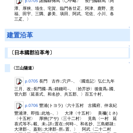
p.0705
諸國驛傳馬〈◯中略〉 長門國驛馬〈阿
潭、厚狹、埴生、宅賀、臨門各廿疋、阿津、鹿野、意
福、田宇、三隅、參美、塡田、阿武、宅佐、小川、各
三疋、〉
↑
建置沿革
↑
〔日本國郡沿革考〕
↑
〈三山陽道〉
p.0705
長門 古作
穴戸
、〈國造記〉弘仁九年
二
一
三月、改
長門國
爲
鑄錢司
、〈拾芥抄〉後復爲
國、
二
一
二
一
レ
管六郡〈延喜式、和名抄、共五郡、〉百五十村、
p.0706
豐浦(トヨラ)〈六十五村 古國府、仲哀紀
豐浦津、即指
此地
、〉 大津〈十五村〉 美禰(ミネ)
二
一
〈十五村〉 厚狹(アサ)〈三十二村〉 見島〈一村 延
喜式等不
載、未
詳
置在
何時
、和名抄、三島郷隷
レ
レ
三
二
一
二
大津郡
、蓋割
大津郡
所
置、〉 阿武〈二十二村
一
二
一
レ