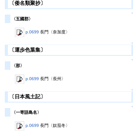
〔倭名類聚抄〕
↑
〈五國郡〉
p.0699
長門〈奈加度〉
↑
〔運歩色葉集〕
↑
〈那〉
p.0699
長門〈長州〉
↑
〔日本風土記〕
↑
〈一寄語島名〉
p.0699
長門〈奴茄冬〉