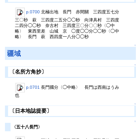
p.0700
北極出地 長門 赤間關 三四度五七分
三〇秒 萩 三四度二五分◯◯秒 向津具村 三四度
二四分◯◯秒 奈古村 三四度三〇分〇〇秒〈◯中
略〉 東西里差 山城 京 ◯度◯◯分◯◯秒〈◯中
略〉 長門 萩 西四度一八分◯◯秒
↑
疆域
↑
〔名所方角抄〕
p.0701
長門國分〈◯中略〉 長門は西南はうみ
也
↑
〔日本地誌提要〕
↑
〈五十八長門〉