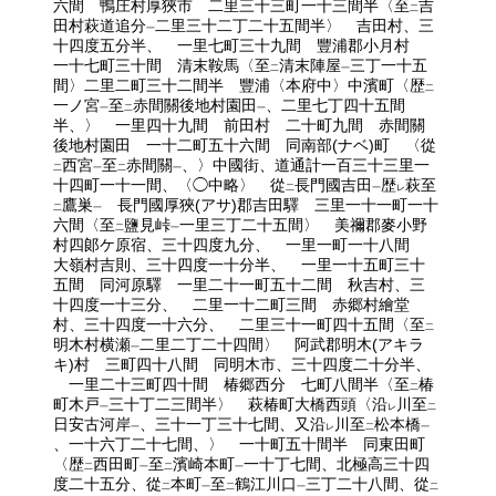
六間 鴨庄村厚狹市 二里三十三町一十三間半〈至
吉
二
田村萩道追分
二里三十二丁二十五間半〉 吉田村、三
一
十四度五分半、 一里七町三十九間 豐浦郡小月村
一十七町三十間 清末鞍馬〈至
清末陣屋
三丁一十五
二
一
間〉二里二町三十二間半 豐浦〈本府中〉中濱町〈歴
二
一ノ宮
至
赤間關後地村園田
、二里七丁四十五間
一
二
一
半、〉 一里四十九間 前田村 二十町九間 赤間關
後地村園田 一十二町五十六間 同南部(ナベ)町 〈從
西宮
至
赤間關
、〉中國街、道通計一百三十三里一
二
一
二
一
十四町一十一間、〈◯中略〉 從
長門國吉田
歴
萩至
二
一
レ
鷹巣
長門國厚狹(アサ)郡吉田驛 三里一十一町一十
二
一
六間〈至
鹽見峠
一里三丁二十五間〉 美禰郡麥小野
二
一
村四郞ケ原宿、三十四度九分、 一里一町一十八間
大嶺村吉則、三十四度一十分半、 一里一十五町三十
五間 同河原驛 一里二十一町五十二間 秋吉村、三
十四度一十三分、 二里一十二町三間 赤郷村繪堂
村、三十四度一十六分、 二里三十一町四十五間〈至
二
明木村横瀬
二里二丁二十四間〉 阿武郡明木(アキラ
一
キ)村 三町四十八間 同明木市、三十四度二十分半、
一里二十三町四十間 椿郷西分 七町八間半〈至
椿
二
町木戸
三十丁二三間半〉 萩椿町大橋西頭〈沿
川至
一
レ
二
日安古河岸
、三十一丁三十七間、又沿
川至
松本橋
一
レ
二
一
、一十六丁二十七間、〉 一十町五十間半 同東田町
〈歴
西田町
至
濱崎本町
一十丁七間、北極高三十四
二
一
二
一
度二十五分、從
本町
至
鶴江川口
三丁二十八間、從
二
一
二
一
二