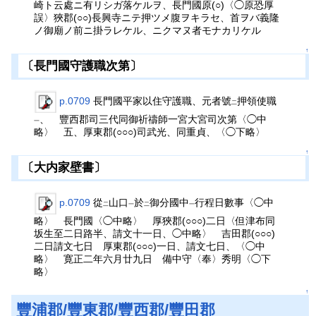
崎ト云處ニ有リシガ落ケルヲ、長門國原(○)〈◯原恐厚
誤〉狹郡(○○)長興寺ニテ押ツメ腹ヲキラセ、首ヲバ義隆
ノ御廟ノ前ニ掛ラレケル、ニクマヌ者モナカリケル
↑
〔長門國守護職次第〕
p.0709
長門國平家以住守護職、元者號
押領使職
二
、 豐西郡司三代同御祈禱師一宮大宮司次第〈◯中
一
略〉 五、厚東郡(○○○)司武光、同重貞、〈◯下略〉
↑
〔大内家壁書〕
p.0709
從
山口
於
御分國中
行程日數事〈◯中
二
一
二
一
略〉 長門國〈◯中略〉 厚狹郡(○○○)二日〈但津布同
坂生至二日路半、請文十一日、◯中略〉 吉田郡(○○○)
二日請文七日 厚東郡(○○○)一日、請文七日、〈◯中
略〉 寛正二年六月廿九日 備中守〈奉〉秀明〈◯下
略〉
↑
豐浦郡/豐東郡/豐西郡/豐田郡