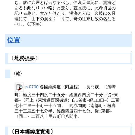
む、故に穴戸とは云なるべし、仲哀天皇紀に、洞海と
あるも此なり（中略）と云り、宣長按に、此考貞世の
記せる趣と、大かた似たり、洞海と云は、久岐は久具
理にて、山下の洞をくゞりて、舟の往來し故の名なる
べし、◯下略〉
↑
位置
↑
〔地勢提要〕
↑
〈乾〉
p.0700
各國經緯度〈附里程〉 長門萩、〈濱崎
町〉極度三十四度二十五分、經度西四度二十分、從
東
二
都
〈同上（東海道西國街道）自
谷市
經
山口
〉二百
一
二
一
二
一
七十二里一十町一十五間、 同赤間關〈南部町〉極高
三十三度五十七分半、經西四度四十七分、從
東都
二
一
〈同上〉二百八十里八町〇八間半、
↑
〔日本經緯度實測〕