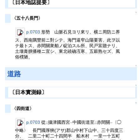
〔日本地誌提要〕
↑
〈五十八長門〉
p.0703
形勢 山脈石見ヨリ來リ、横ニ周防ニ界
ス、西南隅豐前ニ對シテ、海門逼窄山陽要害、此ヲ以
テ最トス、赤間關衆舶ノ碇泊スル所、民戸富贍ナリ、
土壤膏腴播種ニ宜シ、東北磽确冱寒、五穀熟セズ、風
俗樸陋、
↑
道路
↑
〔日本實測録〕
↑
〈四街道〉
p.0703
從
攝津國西宮
中國街道至
赤間關
〈◯
二
一
二
一
中略〉 長門國厚狹(アサ)郡山中村下山中、三十四度三
分、 二里二十町二十四間半 船木村 一里一十五町