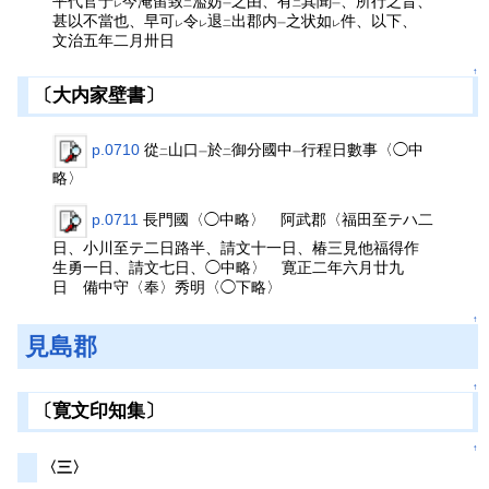
平代官于
今淹留致
濫妨
之由、有
其聞
、所行之旨、
レ
二
一
二
一
甚以不當也、早可
令
退
出郡内
之状如
件、以下、
レ
レ
二
一
レ
文治五年二月卅日
↑
〔大内家壁書〕
p.0710
從
山口
於
御分國中
行程日數事〈◯中
二
一
二
一
略〉
p.0711
長門國〈◯中略〉 阿武郡〈福田至テハ二
日、小川至テ二日路半、請文十一日、椿三見他福得作
生勇一日、請文七日、◯中略〉 寛正二年六月廿九
日 備中守〈奉〉秀明〈◯下略〉
↑
見島郡
↑
〔寛文印知集〕
↑
〈三〉