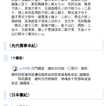
義隆ニ至リ、家臣陶隆房ニ弑セラル、毛利元就、隆房
ヲ誅シ、其地ヲ併ス、元就孫輝元ノ封ヲ削ラルヽニ及
テ、僅ニ本州及周防ヲ領シ萩ニ鎭ス、輝元地ヲ分テ、
義子秀元ヲ府中〈後豐浦ト稱ス〉ニ封ジ、秀元六世ノ
孫師就、其弟政苗ヲ清末ニ分封ス、文久中、毛利敬親
〈輝元ノ後十三世〉萩城ヲ撤シ、徙テ山口〈周防〉ニ
治ス、王政革新、廢シテ豐浦清末二縣ヲ置、又改メテ
山口縣ヨリ兼治セシム、
↑
〔先代舊事本紀〕
↑
〈十國造〉
p.0706
穴門國造 纏向日代朝〈◯景行〉御世、
櫻井田部連同祖邇伎都美命四世孫速都鳥命定
賜國造
二
一
、 阿武國造 纏向日代朝御世、神魂命十世孫味波波
命定
賜國造
、
二
一
↑
〔日本書紀〕
↑