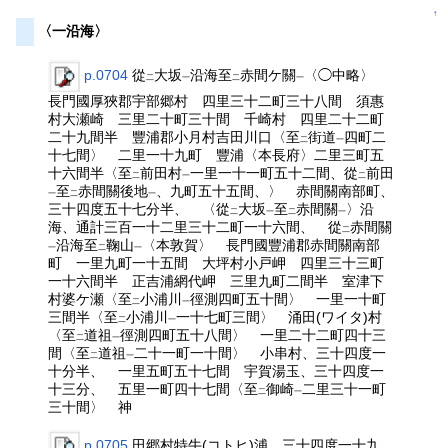
↑
〈一沿海〉
p.0704
從
大坂
沿海至
赤間ケ關
〈◯中略〉
二
一
二
一
長門國厚狹郡宇部郷村 四里三十二町三十八間 須惠
村大瀬崎 三里二十町三十間 千崎村 四里二十二町
二十九間半 豐浦郡小月村吉田川口〈至
街道
四町二
二
一
十七間〉 二里一十九町 豐浦〈本長府〉二里三町五
十六間半〈至
前田村
一里一十一町五十二間、從
前田
二
一
二
至
赤間關後地
、九町五十五間、〉 赤間關南部町、
一
二
一
三十四度五十七分半、 〈從
大坂
至
赤間關
〉沿
二
一
二
一
海、通計三百一十二里三十二町一十六間、 從
赤間關
二
沿海至
鞠山
〈本敦賀〉 長門國豐浦郡赤間關南部
一
二
一
町 一里九町一十五間 大坪村小戸岬 四里三十三町
一十六間半 正吉浦網代岬 三里九町二間半 室津下
村婆ケ瀬〈至
小浦川
徑測四町五十間〉 一里一十町
二
一
三間半〈至
小浦川
一十七町三間〉 涌田(ワイタ)村
二
一
〈至
道祖
徑測四町五十八間〉 一里二十二町四十三
二
一
間〈至
道祖
二十一町一十間〉 小串村、三十四度一
二
一
十分半、 一里五町五十七間 宇賀湯玉、三十四度一
十三分、 五里一町四十七間〈至
御崎
二里三十一町
二
一
三十間〉 神
p.0705
田郷村特牛(コトヒ)浦、三十四度一十九