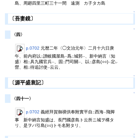
島、周廻四里三町三十一間 遠測 カ子タカ島
↑
〔吾妻鏡〕
↑
〈四〉
p.0702
元暦二年〈◯文治元年〉二月十六日庚
午、前内府以
讃岐國屋島
爲
城郭
、新中納言〈知
二
一
二
一
盛〉相
具九國官兵
、固
門司關
、以
彦島(○○)
定
二
一
二
一
二
一
レ
營、相
待追討使
云云、
二
一
↑
〔源平盛衰記〕
↑
〈四十一〉
p.0702
義經拜賀御禊供奉附實平自
西海
飛脚
二
一
事 新中納言知盛は、長門國彦島ト云所ニ城ヲ構タ
リ、是ヲバ引島(○○)トモ名附タリ、
↑