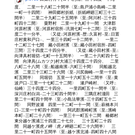
度、 二里一十八町二十間半〈至
島戸浦小島崎
二里
二
一
一町一十四間〉 神田郷村折紙〈折紙岬廻三町三十二
間半〉 二里二十九町二十五間半〈至
阿川村
三十四
二
一
町四十二間〉 粟野村 二里一十九町十一間 大津郡
河原村濱〈至
河原村宿所
汎測七町一十二間〉三十四
二
一
度二十一分半、 〈又從
河原村濱
歴
久富村
至
日置
二
一
二
一
二
庄村黄和戸口
、一里三十四町一十二間半、〉 一里二
一
十二町三十七間 藏小田村濱〈至
藏小田村宿所
四町
二
一
三間〉三十四度二十四分半、 〈又從
藏小田村濱
至
二
一
二
向津具村堀切
七町一十五間半〉 一里二十六町四十七
一
間 向津具(ムカツク)村大浦三十四度二十四分、 二里
八町二十八間〈至
船越南濱
六町三十間〉 同船越北
二
一
濱 二里三十三町二十六間〈至
川尻御崎
一里一十四
一
一
町五間半〉 同堀切 五里一十六町五十二間半〈至
黄
二
波戸口
三里一十七町二十二間〉 瀬戸崎村、〈又呼
一
二
仙崎〉三十四度二十四分、 一里四町五十一間半〈至
二
深川庄村白潟
二十三町四十間半〉 三隅庄村淺田 三
一
里二十一町四十間半〈至
小島法華濱
三十四町五十二
二
一
間〉 同野波瀬 四里一十二町一十一間〈至
萩橋本川
二
口
三里一十町四十四間〉 阿武郡濱崎町濱〈至
濱崎
一
二
本町
三町二十八間〉 一里三十一町五十二間 椿郷村
一
東分越ケ濱浦三十四度二十七分、 三十五町二十四
間 同越ケ濱虎ノ岬〈虎ノ岬廻二町二十六間半〉 三
里二十一町四十五間半〈至
越ケ濱北浦
四町四十八間
二
一