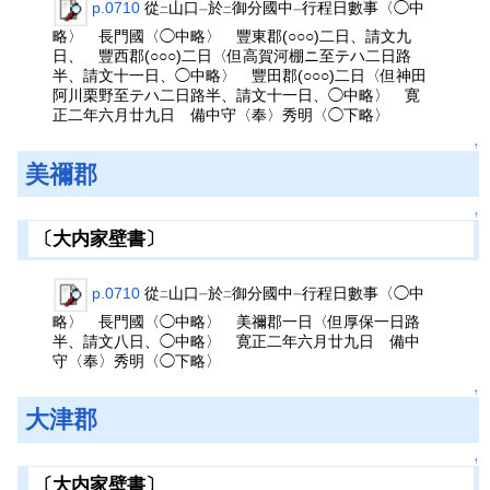
p.0710
從
山口
於
御分國中
行程日數事〈◯中
二
一
二
一
略〉 長門國〈◯中略〉 豐東郡(○○○)二日、請文九
日、 豐西郡(○○○)二日〈但高賀河棚ニ至テハ二日路
半、請文十一日、◯中略〉 豐田郡(○○○)二日〈但神田
阿川栗野至テハ二日路半、請文十一日、◯中略〉 寛
正二年六月廿九日 備中守〈奉〉秀明〈◯下略〉
↑
美禰郡
↑
〔大内家壁書〕
p.0710
從
山口
於
御分國中
行程日數事〈◯中
二
一
二
一
略〉 長門國〈◯中略〉 美禰郡一日〈但厚保一日路
半、請文八日、◯中略〉 寛正二年六月廿九日 備中
守〈奉〉秀明〈◯下略〉
↑
大津郡
↑
〔大内家壁書〕