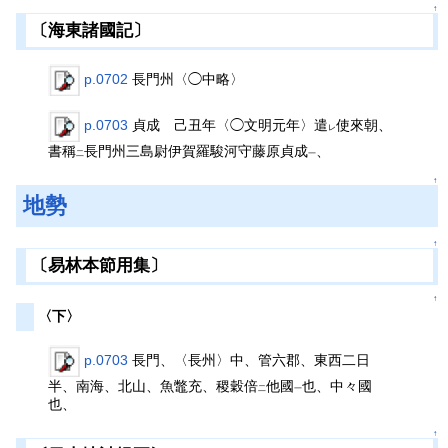
↑
〔海東諸國記〕
p.0702
長門州〈◯中略〉
p.0703
貞成 己丑年〈◯文明元年〉遣
使來朝、
レ
書稱
長門州三島尉伊賀羅駿河守藤原貞成
、
二
一
↑
地勢
↑
〔易林本節用集〕
↑
〈下〉
p.0703
長門、〈長州〉中、管六郡、東西二日
半、南海、北山、魚鼈充、稷穀倍
他國
也、中々國
二
一
也、
↑