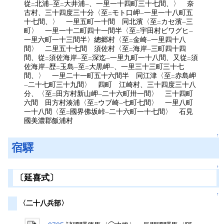
從
北浦
至
大井浦
、一里一十四町三十七間、〉 奈
二
一
二
一
古村、三十四度三十分〈至
モト口岬
一里一十八町五
二
一
十七間、〉 一里五町一十間 同北濱〈至
カセ濱
三
二
一
町〉 一里一十二町四十一間半〈至
宇田村ビワグヒ
二
一
一里六町一十三間半〉總郷村〈至
金崎
一里四十八
二
一
間〉 二里五十七間 須佐村〈至
海岸
三町四十四
二
一
間、從
須佐海岸
至
深迄
一里九町一十八間、又從
須
二
一
二
一
二
佐海岸
歴
玉島
至
大黒岬
、一里三十三町三十七
一
二
一
二
一
間、〉 一里二十一町五十六間半 同江津〈至
赤島岬
二
二十七町三十九間〉 四町 江崎村、三十四度三十八
一
分、〈至
田方村新山岬
二十六町卅一間〉 三十四町
二
一
六間 田方村湊浦〈至
ウブ崎
七町七間〉 一里八町
二
一
一十八間〈至
國界佛坂峠
二十六町一十七間〉 石見
二
一
國美濃郡飯浦村
↑
宿驛
↑
〔延喜式〕
↑
〈二十八兵部〉