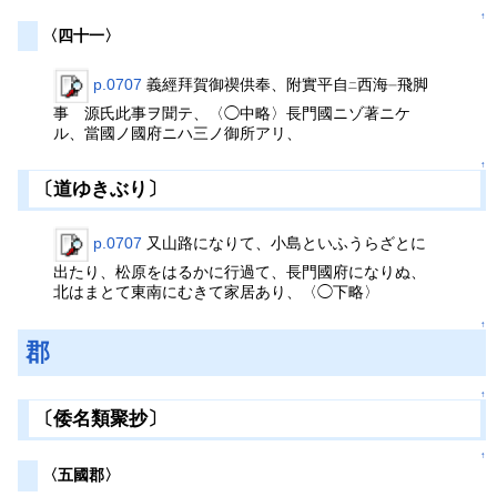
↑
〈四十一〉
p.0707
義經拜賀御禊供奉、附實平自
西海
飛脚
二
一
事 源氏此事ヲ聞テ、〈◯中略〉長門國ニゾ著ニケ
ル、當國ノ國府ニハ三ノ御所アリ、
↑
〔道ゆきぶり〕
p.0707
又山路になりて、小島といふうらざとに
出たり、松原をはるかに行過て、長門國府になりぬ、
北はまとて東南にむきて家居あり、〈◯下略〉
↑
郡
↑
〔倭名類聚抄〕
↑
〈五國郡〉