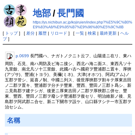
地部
/
長門國
https://ys.nichibun.ac.jp/kojiruien/index.php?%E5%9C%B0%
E9%83%A8/%E9%95%B7%E9%96%80%E5%9C%8B
[
トップ
] [
差分
|
履歴
|
リロード
] [
一覧
|
検索
|
最終更新
|
ヘル
プ
]
p.0699
長門國ハ、ナガトノクニト云フ、山陽道ニ在リ、東ハ
周防、石見、南ハ周防及ビ海ニ接シ、西北ハ海ニ面ス、東西凡ソ十
九里餘、南北凡ソ十三里餘、此國ハ古ヘ國府ヲ豐浦郡ニ置キ、厚狹
(アヅサ)、豐浦(トヨラ)、美禰(ミネ)、大津(オホツ)、阿武(アム)ノ
五郡ヲ管シ、延喜ノ制、中國ニ列ス、後世厚狹郡ヲ割キテ厚東吉田
ノ二郡ヲ置キ、豐浦郡ヲ分チテ豐東、豐西、豐田ノ三郡ト爲シ、新
ニ見島郡ヲ建テシガ、後更ニ厚東吉田ノ二郡ヲ厚狹郡ニ併セ、豐
東、豐西、豐田ノ三郡ヲ廢シテ豐浦郡ヲ復セリ、明治維新ノ後、見
島郡ヲ阿武郡ニ合セ、新ニ下關市ヲ設ケ、山口縣ヲシテ一市五郡ヲ
治セシム、
名稱
↑