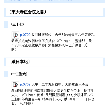
↑
〔東大寺正倉院文書〕
↑
〈三十七〉
p.0709
長門國正税帳 合伍郡(○○)天平八年定正税
穀壹拾貳萬漆佰肆斛伍升貳合〈◯中略〉 豐浦郡 天
平八年定正税穀參萬參仟漆拾捌斛玖斗伍升漆合〈◯下
略〉
↑
〔續日本紀〕
↑
〈十三聖武〉
p.0709
天平十二年九月戊申、大將軍東人等言、
殺
獲賊徒豐前國京都郡鎭長太宰史生從八位上小長谷常
二
人
、〈◯中略〉仍差
長門國豐浦郡(○○○)少領外正八位
一
二
上額田部廣麻呂
將
精兵四十人
、以
今月二十一日
發
一
二
一
二
一
渡、〈◯下略〉