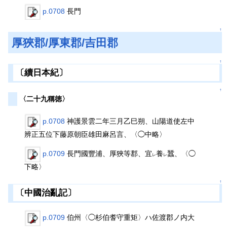
p.0708
長門
↑
厚狹郡/厚東郡/吉田郡
↑
〔續日本紀〕
↑
〈二十九稱徳〉
p.0708
神護景雲二年三月乙巳朔、山陽道使左中
辨正五位下藤原朝臣雄田麻呂言、〈◯中略〉
p.0709
長門國豐浦、厚狹等郡、宜
養
蠶、〈◯
レ
レ
下略〉
↑
〔中國治亂記〕
p.0709
伯州〈◯杉伯耆守重矩〉ハ佐渡郡ノ内大