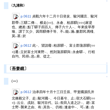
↑
〈九清和〉
p.0611
貞觀六年十二月十日癸亥、駿河國言、駿河
郡帶
三驛二傳
、横走(○○)、永倉、柏原驛(○○○)家是
二
一
也、總差
點丁驛子四百人、傳子六十人
、年來疫旱荐
二
一
臻、課丁欠少、因而驛傳子等、不
能
滿
數郡民凋殘、
レ
レ
レ
莫
甚
於
レ
二
p.0612
此
、望請廢
柏原驛
、富士郡蒲原驛(○○
一
二
一
○)遷
立於富士河東野
、然則蒲原驛與
永倉驛
、行程
二
一
二
一
自均、民得
息
肩、從之、
レ
レ
↑
〔吾妻鏡〕
↑
〈一〉
p.0612
治承四年十月十三日壬辰、甲斐國源氏并
北條殿父子、赴
駿河國
、今日暮兮、止
宿大石驛(○○
二
一
二
○)
云云、戌刻、駿河目代、以
長田入道之計
、廻
富
一
二
一
二
士野
襲來之由、有
其告
、仍相
逢途中
、可
遂
合
一
二
一
二
一
レ
二