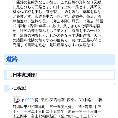
一匹錦の花紋列なるが如し、これ自然の形勢なり又縱
に是を分ちて三路とす、山中を上の一路とす、其民良
材を伐て桴を下し、茶を製し、紙を製し、藥草を採な
どを業とす、官道を中の一路とす、逆旅亭、茶店、酒
肆相連り、逆旅亭長、〈俗云本陣〉驛長、〈俗云
問屋
二
〉驛老〈俗云
年寄
〉あり、貧しきものは驛馬を驅
一
二
一
せ、行客の裝を荷ふをもて業とす、海濱を下の一路と
す、魚鹽の利夥しく、しかのみならず通船運漕、天下
の諸國を比隣の如くするの便あり、農は此三路の間に
充滿して耕耘を勤む、是民産業をなすの大略なり、
↑
道路
↑
〔日本實測録〕
↑
〈二街道〉
p.0609
從
東京
東海道至
西京
〈◯中略〉 駿
二
一
二
一
河國駿東郡沼津本町、三十五度六分、〈至
海岸
廿三
二
一
丁〉 一里二十三町二十五間半 原宿一里一十三町一
十五間半 富士郡柏原新田〈至
海岸
二丁三十間〉一
二
一