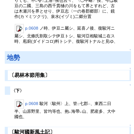
りても、不
令
上洛
候也云々、〈◯中略〉按、今は駿
レ
二
一
豆の二國、三島の西千貫樋の川をもて界とすれど、古
は木瀬川を界とせり、伊豆志〈一の卷郡郷部〉に、鏡
作(カヾミツクリ)、泉水(イヅミ)二郷分置
p.0608
ノ時、伊豆ニ屬シ、延喜ノ後、復駿河ニ
屬シ、北條氏割取シテ伊豆トシ、駿河亞相駿城ニ在ス
時、庖廚(ダイドコロ)料トシテ、復駿河トナルと見ゆ、
↑
地勢
↑
〔易林本節用集〕
↑
〈下〉
p.0608
駿河〈駿州〉上、管
七郡
、東西二日
二
一
半、山原野里、皆均等也、抱
海帶
山、肥産多、大中
レ
レ
國也、
↑
〔駿河國新風土記〕