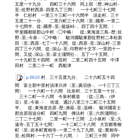
五度一十九分、 四町三十六間 同上宿〈歴
神山村
二
一
至
佐野村西原
四里九丁三間〉 一十七町三十七間
二
一
半 仁杉村 一里三十三町一十六間半 須走村、三十
五度二十一分、 二里六町三十六間〈至
國界
一里二
二
一
十七間半、從
國界
至
籠坂峠
、四丁四十五間、〉
二
一
二
一
甲斐國都留郡山中村〈◯中略〉 從
東海道三島
歴
佐
二
一
二
野
至
今泉
〈◯中略〉 駿河國駿東郡佐野村二本松新
一
二
一
田〈至
西原
七丁一十八間、從
西原
至
深山村
三里
二
一
二
一
二
一
四丁三十六間、從
深山
至
印野村十文字
一里四十一
二
一
二
一
間、又從
深山
至
富士淺間社
、五丁一十五間、〉
二
一
二
一
一十九町五十四間 水窪村 二里二町四十五間 中澤
田村 二里二十一町 西船津
p.0610
村、三十五度九分、 二十六町五十四
間 富士郡中里村須津川岸〈至
廣沼傍
、一十三丁三
二
一
間〉 一十六町一十八間 比奈村、三十五度一十分、
三十二町一十八間 今泉村横道 〈從
三島
（伊
二
一
豆）至
今泉
〉 街道、通計八里三十二町三十五間
二
一
半、 從
東海道吉原
歴
身延
至
韮崎
駿河國富士
二
一
二
一
二
一
郡吉原宿追分町 四町九間 傳法村〈至
六所淺間社
二
一
二丁二十七間〉 二里一町一十三間 上小泉村〈至
久
二
遠寺
五丁五十七間〉 一十二町二十八間 大宮郷青柳
一
町〈至
岩本町實相寺
一里二十九丁九間、從
實相寺
二
一
二
一
至
松岡村
一十六丁一十八間、〉 三町三十間 同中
二
一