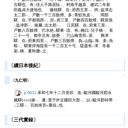
二
一
古驛也、有
佳人千壽居阯
、村南手越原、建武二年新
二
一
田義貞大捷地也、 藤枝驛、在
府西五里
、跨
益津志
二
一
二
太二郡
、戸數一千三百餘煙、多
青鮫魚皮
、 岡部
一
二
一
驛、在
宇都嶺西
、距
府三里、戸數四百餘煙、驛原係
二
一
レ
益津郡
、後屬
志太郡
、 江尻驛、在
府東三里
、
二
一
二
一
二
一
戸數八百餘煙、巴水絶
驛東
流、有
橋曰
兒子橋
、長
二
一
レ
二
一
二十一弓、都亭北有
故壘
、穴山梅雪所
居、 興津
二
一
レ
驛、在
府東四里
、戸數三百餘煙、負
山臨
海、多
魚
二
一
レ
レ
二
蝦
、驛東捍海隄長一千二百五十弓、隄盡有
津、冬春
一
レ
架
橋、夏秋撤
之、
レ
レ
↑
〔續日本後紀〕
↑
〈九仁明〉
p.0611
承和七年十二月癸卯、改
駿河國駿河郡永
二
藏驛(○○○)家
、遷
置于伊豆國田方郡
、以
駿河郡特帶
一
二
一
下
三驛
、百姓殊苦
重役
也、
二
一
中
上
↑
〔三代實録〕