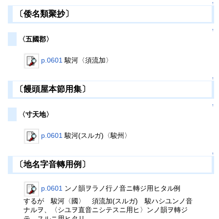
↑
〔倭名類聚抄〕
↑
〈五國郡〉
p.0601
駿河〈須流加〉
↑
〔饅頭屋本節用集〕
↑
〈寸天地〉
p.0601
駿河(スルガ)〈駿州〉
↑
〔地名字音轉用例〕
p.0601
ンノ韻ヲラノ行ノ音ニ轉ジ用ヒタル例
するが 駿河〈國〉 須流加(スルガ) 駿ハシユンノ音
ナルヲ、〈シユヲ直音ニシテスニ用ヒ〉ンノ韻ヲ轉ジ
テ、スルニ用ヒタリ、