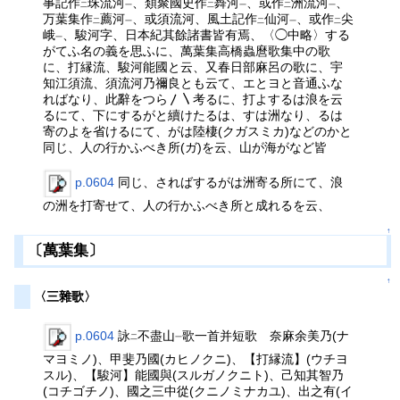
事記作
珠流河
、類聚國史作
蕣河
、或作
洲流河
、
二
一
二
一
二
一
万葉集作
薦河
、或須流河、風土記作
仙河
、或作
尖
二
一
二
一
二
峨
、駿河字、日本紀其餘諸書皆有焉、〈◯中略〉する
一
がてふ名の義を思ふに、萬葉集高橋蟲麿歌集中の歌
に、打縁流、駿河能國と云、又春日部麻呂の歌に、宇
知江須流、須流河乃禰良とも云て、エとヨと音通ふな
ればなり、此辭をつら〳〵考るに、打よするは浪を云
るにて、下にするがと續けたるは、すは洲なり、るは
寄のよを省けるにて、がは陸棲(クガスミカ)などのかと
同じ、人の行かふべき所(ガ)を云、山が海がなど皆
p.0604
同じ、さればするがは洲寄る所にて、浪
の洲を打寄せて、人の行かふべき所と成れるを云、
↑
〔萬葉集〕
↑
〈三雜歌〉
p.0604
詠
不盡山
歌一首并短歌 奈麻余美乃(ナ
二
一
マヨミノ)、甲斐乃國(カヒノクニ)、【打縁流】(ウチヨ
スル)、【駿河】能國與(スルガノクニト)、己知其智乃
(コチゴチノ)、國之三中從(クニノミナカユ)、出之有(イ