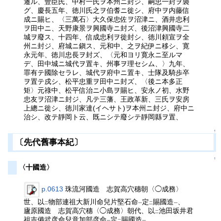
遷ル、豐臣氏、中村一氏ヲ本州ニ封ジ、嗣忠一封ヲ襲
グ、慶長五年、徳川氏之ヲ伯耆ニ徙シ、府中ヲ内藤信
成ニ賜ヒ、〈三萬石〉大久保忠佐ヲ沼津ニ、酒井忠利
ヲ田中ニ、天野康景ヲ興國寺ニ封ズ、後沼津興國寺二
城ヲ廢ス、十四年、信成忠利ヲ徙封シ、徳川頼宣ヲ全
州ニ封ジ、府城ニ鎭ス、元和中、之ヲ紀伊ニ移シ、寛
永元年、徳川忠長ヲ封ズ、〈元和ヨリ寛永ニ至ルマ
デ、田中城ニ城代ヲ置キ、州事ヲ理セシム、〉九年、
罪有テ國除セラレ、城代ヲ府中ニ置キ、士隊及騎歩卒
ヲ置テ戍シ、松平忠重ヲ田中ニ封ズ、〈後ニ本多正
矩〉元祿中、松平信治ニ小島ヲ賜ヒ、安永ノ初、水野
忠友ヲ沼津ニ封ジ、凡テ三藩、王政革新、三氏ヲ安房
上總ニ徙シ、徳川家達(イヘサト)ヲ本州ニ封ジ、府中ニ
治シ、改テ靜岡ト云、既ニシテ廢シテ靜岡縣ヲ置、
↑
〔先代舊事本紀〕
↑
〈十國造〉
p.0613
珠流河國造 志賀高穴穗朝〈◯成務〉
世、以
物部連祖大新川命兒片堅石命
定
賜國造
、
二
一
二
一
廬原國造 志賀高穴穗〈◯成務〉朝代、以
池田坂井君
二
祖吉備武彦命兒意加部彦命
定
賜國造
、
一
二
一