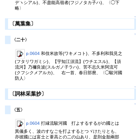
デヽシアル)、不盡能高嶺者(フジノタカ子ハ)、〈◯下
略〉
↑
〔萬葉集〕
↑
〈二十〉
p.0604
和伎米故等(ワキメコト)、不多利和我見之
(フタリワガミシ)、【宇知江須流】(ウチエスル)、【須
流河】乃禰良波(スルガノ子ラハ)、苦不志久米阿流可
(クフシクメアルカ)、 右一首、春日部麿、〈◯駿河國
防人〉
↑
〔詞林采葉抄〕
↑
〈五〉
p.0604
打縁流駿河國 打よするするがの國とは
異儀多く、波のすなごを打よするとつヾけたりとも、
亦彼國には富士と葦高との二の山あり、是則金胎兩部