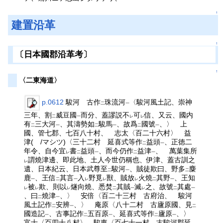
↑
建置沿革
↑
〔日本國郡沿革考〕
↑
〈二東海道〉
p.0612
駿河 古作
珠流河
〈駿河風土記、崇神
二
一
三年、割
威豆國
而分、蓋謬説不
可
信、又云、國内
二
一
レ
レ
有
三大河
、其濤勢如
駿馬
、故爲
國號
、〉 上
二
一
二
一
二
一
國、管七郡、七百八十村、 志太〈百二十六村〉 益
津( /マシツ)〈三十二村 延喜式等作
益頭
、正徳二
二
一
年令、自今宜
書
益頭
、而今仍作
益津
、 萬葉集所
レ
二
一
二
一
謂燒津邊、即此地、土人今世仍稱也、伊津、蓋古訓之
レ
遺、日本紀云、日本武尊至
駿河
、賊徒欺曰、野多
麋
二
一
二
鹿
、王信
其言
入
野覓
獸、賊放
火燒
其野
、王知
一
二
一
レ
レ
レ
二
一
被
欺、則以
燧向燒、悉焚
其賊
滅
之、故號
其處
レ
レ
レ
二
一
レ
二
一
、曰
燒津
、〉 安倍〈百二十三村 古府治、 駿河
二
一
風土記作
安辨
、〉 庵原〈八十二村 古廬原國、見
二
一
二
國造記
、古事記作
五百原
、延喜式等作
廬原
、〉
一
二
一
二
一
富士〈百四十八村〉 駿東〈百七十一村 古駿河郡延