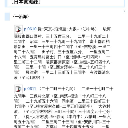
〔日本實測録〕
↑
〈一沿海〉
p.0610
從
東京
沿海至
大坂
〈◯中略〉 駿河
二
一
二
一
國駿東郡口野村、三十五度三分、 二里一十九町二十
二間半 沼津 三里一十九町一十九間半 富士郡西柏
原新田 一里一十三町四十二間半〈至
吉野湊
一里二
二
一
町二十六間〉 田子村、三十五度八分、 一里五町二
十八間 五貫島村富士川口〈至
洲岬
七町四間〉 一
二
一
里二町二十二間 菴原郡蒲原宿〈至
街道
五町四十八
二
一
間〉 三里一十間〈至
西倉澤村
一里二十八町三十
二
一
間〉 興津宿 一里二十三町五十三間半 有渡郡清水
湊〈至
江尻宿
〉
二
一
p.0611
〈二十二町三十九間〉 二里一十七町二十
九間半 三保村北濱〈至
南濱
徑測一十八町二十八
二
一
間〉 二十九町五十六間 同南濱 二里三十四町三十
七間半〈至
根古屋村久能
二里五町四間半〉 大谷村
二
一
濱、〈至
大谷村宿所
三町三十間〉三十四度五十七分
二
一
半、〈從
大谷村濱
至
靜岡〈本府中〉八幡町
一里六
二
一
二
一
町五十九間〉 二里三町二十三間〈至
安倍川口
三十
二
一
五町二十九間〉 石部村、三十四度五十五分、 一里