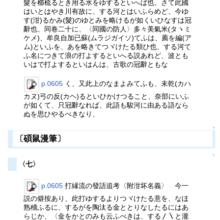
髮を櫛梳るとき用る水をゆするといへば也、さて此國
はいとはやき川有故に、する河とはいふらめど、今ゆ
す(泔)るかみ(髮)のゆとみを略けるが如くいひなすは冠
辭也、同卷二十に、〈同國の防人〉多々美氣米(タヽミ
ケメ)、牟良自加已蘇(ムラジガイソ)てふは、薦を編(ア
ム)といふを、あを略きてつヾけたる類ひ也、する河て
ふ名につきて浪の打よするといへる説あれど、波とも
いはで打よするといはんは、古歌の冠辭ともな
p.0605
く、又此上のなまよみてふも、未乾(カハ
カヌ)弓の反(カヘ)るといひかけつること、奈部にいふ
が如くて、只冠辭なれば、此語も駿河に由ある語なら
ぬを思ひやるべきなり、
↑
〔碩鼠漫筆〕
↑
〈七〉
p.0605
打縁流の發語追考〈附泔坏名義〉 今一
説の僻按あり、此打ゆするよりつヾけたる意を、なほ
熟稽ふるに、するがを陶汰る金ととりなしたるにはあ
らじか、〈金をかとのみも云ふべきは、する〳〵と瀧