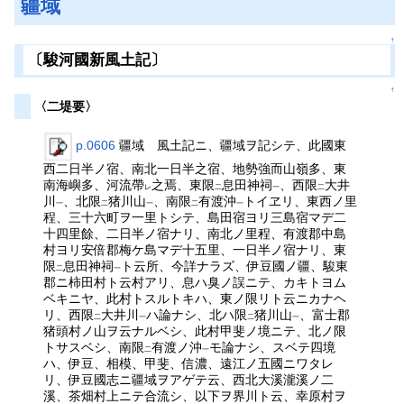
疆域
↑
〔駿河國新風土記〕
↑
〈二堤要〉
p.0606
疆域 風土記ニ、疆域ヲ記シテ、此國東
西二日半ノ宿、南北一日半之宿、地勢強而山嶺多、東
南海嶼多、河流帶
之焉、東限
息田神祠
、西限
大井
レ
二
一
二
川
、北限
猪川山
、南限
有渡沖
トイヱリ、東西ノ里
一
二
一
二
一
程、三十六町ヲ一里トシテ、島田宿ヨリ三島宿マデ二
十四里餘、二日半ノ宿ナリ、南北ノ里程、有渡郡中島
村ヨリ安倍郡梅ケ島マデ十五里、一日半ノ宿ナリ、東
限
息田神祠
ト云所、今詳ナラズ、伊豆國ノ疆、駿東
二
一
郡ニ柿田村ト云村アリ、息ハ臭ノ誤ニテ、カキトヨム
ベキニヤ、此村トスルトキハ、東ノ限リト云ニカナヘ
リ、西限
大井川
ハ論ナシ、北ハ限
猪川山
、富士郡
二
一
二
一
猪頭村ノ山ヲ云ナルベシ、此村甲斐ノ境ニテ、北ノ限
トサスベシ、南限
有渡ノ沖
モ論ナシ、スベテ四境
二
一
ハ、伊豆、相模、甲斐、信濃、遠江ノ五國ニワタレ
リ、伊豆國志ニ疆域ヲアゲテ云、西北大溪瀧溪ノ二
溪、茶畑村上ニテ合流シ、以下ヲ界川ト云、幸原村ヲ