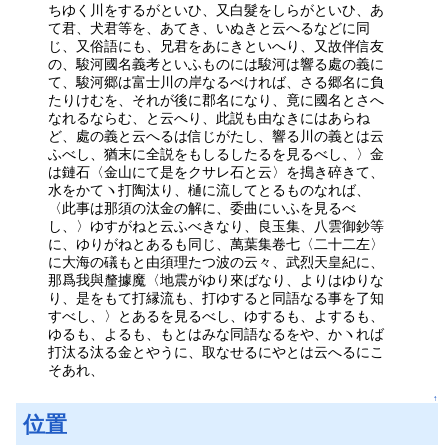
ちゆく川をするがといひ、又白髮をしらがといひ、あ
て君、犬君等を、あてき、いぬきと云へるなどに同
じ、又俗語にも、兄君をあにきといへり、又故伴信友
の、駿河國名義考といふものには駿河は響る處の義に
て、駿河郷は富士川の岸なるべければ、さる郷名に負
たりけむを、それが後に郡名になり、竟に國名とさへ
なれるならむ、と云へり、此説も由なきにはあらね
ど、處の義と云へるは信じがたし、響る川の義とは云
ふべし、猶末に全説をもしるしたるを見るべし、〉金
は鏈石〈金山にて是をクサレ石と云〉を搗き碎きて、
水をかてヽ打陶汰り、樋に流してとるものなれば、
〈此事は那須の汰金の解に、委曲にいふを見るべ
し、〉ゆすがねと云ふべきなり、良玉集、八雲御鈔等
に、ゆりがねとあるも同じ、萬葉集卷七〈二十二左〉
に大海の礒もと由須理たつ波の云々、武烈天皇紀に、
那爲我與釐據魔〈地震がゆり來ばなり、よりはゆりな
り、是をもて打縁流も、打ゆすると同語なる事を了知
すべし、〉とあるを見るべし、ゆするも、よするも、
ゆるも、よるも、もとはみな同語なるをや、かヽれば
打汰る汰る金とやうに、取なせるにやとは云へるにこ
そあれ、
↑
位置