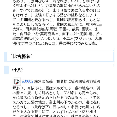
もあり、こは川ならず、海なれば、いづこも浪はつよ
く打よすべけれど、万葉集の歌にゆかりあればいふの
み、すべて此國の川は、山より落て海に入る水のけは
しければ、川波強く打よする勢ひの猛烈なるにより
て、尖川國と云なるべし、此國に駿河郡あり、もとは
そこより出し名なるべし、此國の風土記に、駿河有
三
二
大河
、而其濤勢如
駿馬駈
千里
、故爲
國號
、ま
一
三
二
一
二
一
た、薦河者、依
其河流薦々、而不
知
淀溜
也、所
二
一レ
二
一
レ
謂志通波他河(シヅハタガハ)、不二河(フジカハ)、大堰
河(オホヰガハ)也とあるは、共に字になづみたる也、
↑
〔比古婆衣〕
↑
〈十八〉
p.0602
駿河國名義 和名抄に駿河國駿河郡駿河
郷あり、今按ふに、舊はスルガてふ一處の地名の、例
の漸々に廣ごりて郷名となり、又郡名にも定められ、
竟に國名にも負せ定められたるものなるべし、さて其
スルガてふ舊の地は、富士川の下つかたの川邊に在し
なるべし、〈此考は下に云ふべし〉名義は此川世に名
だたる大なる荒川にて、ともすれば水がさ益り漲り
て、岸波立て川邊ゆすり流るヽが、殊にその甚しきわ