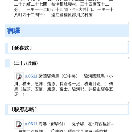
二十九町二十七間 益津郡城腰村、三十四度五十二
分、 三里一十二町五十四間〈至
大井川口
一里一十
二
一
八町四十二間半〉 遠江國榛原郡川尻村濱
↑
宿驛
↑
〔延喜式〕
↑
〈二十八兵部〉
p.0611
諸國驛傳馬〈◯中略〉 駿河國驛馬〈小
川、横田、息津、蒲原、長倉各十疋、横走廿疋、〉傳
馬〈益頭、安倍、廬原、富士、駿河郡、并横走驛各五
疋、〉
↑
〔駿府志略〕
p.0611
海港〈郵驛付〉 丸子驛、在
府西里許
二
一
、戸數二百餘煙、〈◯中略〉驛東大半里有
手越村
、