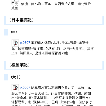
甲斐、信濃、南ハ海ニ至ル、東西壹拾八里、南北壹拾
貳里、
↑
〔日本靈異記〕
↑
〈中〉
p.0607
藥師佛木像流
水埋
沙示
靈表
縁第卅
レ
レ
二
一
九 駿河國與
遠江國
之堺有
河、名曰
大井河
、其河
二
一
レ
二
一
上有
鵜田里
、是遠江國榛原郡部内也、
二
一
↑
〔松屋筆記〕
↑
〈六十〉
p.0607
伊豆駿河古は木瀬川を界とす 玉海、元
暦元年八月廿一日の條に、此日定能卿來、傳聞、頼朝
出
鎌倉城
來
著木瀬川
、〈伊豆より駿河之間云々〉
二
一
二
一
近暫逗留、進
飛脚
申云、已所
上洛仕
也、但ひきは
二
一
二
一