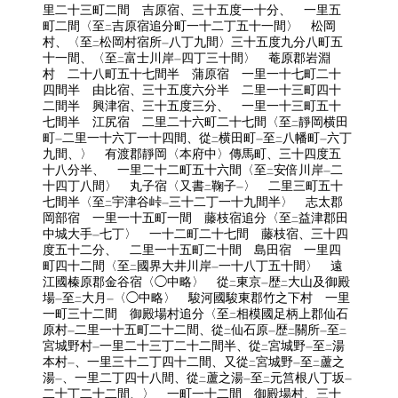
里二十三町二間 吉原宿、三十五度一十分、 一里五
町二間〈至
吉原宿追分町一十二丁五十一間〉 松岡
二
村、〈至
松岡村宿所
八丁九間〉三十五度九分八町五
二
一
十一間、〈至
富士川岸
四丁三十間〉 菴原郡岩淵
二
一
村 二十八町五十七間半 蒲原宿 一里一十七町二十
四間半 由比宿、三十五度六分半 二里一十三町四十
二間半 興津宿、三十五度三分、 一里一十三町五十
七間半 江尻宿 二里二十六町二十七間〈至
靜岡横田
二
町
二里一十六丁一十四間、從
横田町
至
八幡町
六丁
一
二
一
二
一
九間、〉 有渡郡靜岡〈本府中〉傳馬町、三十四度五
十八分半、 一里二十二町五十六間〈至
安倍川岸
二
二
一
十四丁八間〉 丸子宿〈又書
鞠子
〉 二里三町五十
二
一
七間半〈至
宇津谷峠
三十二丁一十九間半〉 志太郡
二
一
岡部宿 一里一十五町一間 藤枝宿追分〈至
益津郡田
二
中城大手
七丁〉 一十二町二十七間 藤枝宿、三十四
一
度五十二分、 二里一十五町二十間 島田宿 一里四
町四十二間〈至
國界大井川岸
一十八丁五十間〉 遠
二
一
江國榛原郡金谷宿〈◯中略〉 從
東京
歴
大山及御殿
二
一
二
場
至
大月
〈◯中略〉 駿河國駿東郡竹之下村 一里
一
二
一
一町三十二間 御殿場村追分〈至
相模國足柄上郡仙石
二
原村
二里一十五町二十二間、從
仙石原
歴
關所
至
一
二
一
二
一
二
宮城野村
一里二十三丁二十二間半、從
宮城野
至
湯
一
二
一
二
本村
、一里三十二丁四十二間、又從
宮城野
至
蘆之
一
二
一
二
湯
、一里二丁四十八間、從
蘆之湯
至
元筥根八丁坂
一
二
一
二
一
二十丁二十二間、〉 一町一十二間 御殿場村、三十