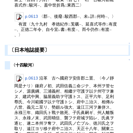
喜式作
駿河
、蓋中世折爲
東西二〉
二
一
二
p.0613
〈郡
、後廢
駿西郡
、未
詳
何時
、〉
一
二
一
レ
二
一
有渡〈九十九村 孝徳紀作
莵礪
、延喜式等作
有度
二
一
二
、正徳二年令、自今宜
書
有度
、而今仍作
有渡
一
レ
二
一
二
一
、〉
↑
〔日本地誌提要〕
↑
〈十四駿河〉
p.0613
沿革 古ヘ國府ヲ安倍郡ニ置、〈今ノ靜
岡是ナリ〉鎌府ノ初、武田信義ニ命ジテ、本州ヲ管セ
シメ、源廣綱、三浦義村、相繼テ守護ヲ以テ州守ヲ兼
ヌ、建武中興、脇屋義助ヲ守護トス、正平六年、足利
尊氏、今川範國ヲ以テ守護トシ、府中ニ治ス、相傳ル
八世、義元ニ至リ、勢頗ル強大、遠江三河ヲ兼併ス、
永祿三年、織田氏ト戰テ敗死、子氏眞嗣ギ、州人離叛
ス、永祿ノ末、武田晴信、襲フテ府城ヲ陷レ、氏眞ヲ
逐ヒ、遂ニ本州ヲ奪フ、武田氏ノ亡ブル、徳川氏之ヲ
取リ、遠江ヨリ移テ府中ニ治ス、天正十八年、關東ニ