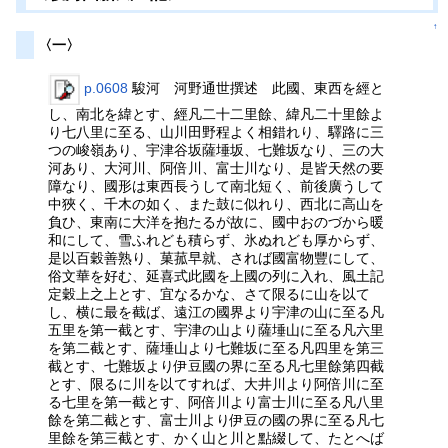
↑
〈一〉
p.0608
駿河 河野通世撰述 此國、東西を經と
し、南北を緯とす、經凡二十二里餘、緯凡二十里餘よ
り七八里に至る、山川田野程よく相錯れり、驛路に三
つの峻嶺あり、宇津谷坂薩埵坂、七難坂なり、三の大
河あり、大河川、阿倍川、富士川なり、是皆天然の要
障なり、國形は東西長うして南北短く、前後廣うして
中狹く、千木の如く、また鼓に似れり、西北に高山を
負ひ、東南に大洋を抱たるが故に、國中おのづから暖
和にして、雪ふれども積らず、氷ぬれども厚からず、
是以百穀善熟り、菓菰早就、されば國富物豐にして、
俗文華を好む、延喜式此國を上國の列に入れ、風土記
定穀上之上とす、宜なるかな、さて限るに山を以て
し、横に最を截ば、遠江の國界より宇津の山に至る凡
五里を第一截とす、宇津の山より薩埵山に至る凡六里
を第二截とす、薩埵山より七難坂に至る凡四里を第三
截とす、七難坂より伊豆國の界に至る凡七里餘第四截
とす、限るに川を以てすれば、大井川より阿倍川に至
る七里を第一截とす、阿倍川より富士川に至る凡八里
餘を第二截とす、富士川より伊豆の國の界に至る凡七
里餘を第三截とす、かく山と川と點綴して、たとへば