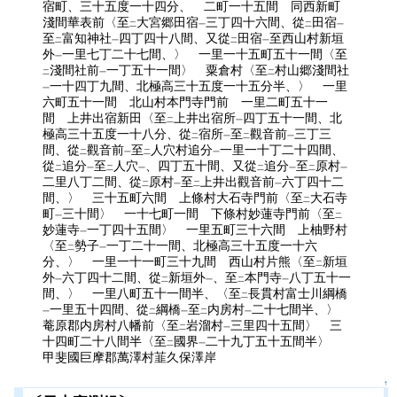
宿町、三十五度一十四分、 二町一十五間 同西新町
淺間華表前〈至
大宮郷田宿
三丁四十六間、從
田宿
二
一
二
一
至
富知神社
四丁四十八間、又從
田宿
至西山村新垣
二
一
二
一
外
一里七丁二十七間、〉 一里一十五町五十一間〈至
一
淺間社前
一丁五十一間〉 粟倉村〈至
村山郷淺間社
二
一
二
一十四丁九間、北極高三十五度一十五分半、〉 一里
一
六町五十一間 北山村本門寺門前 一里二町五十一
間 上井出宿新田〈至
上井出宿所
四丁五十一間、北
二
一
極高三十五度一十八分、從
宿所
至
觀音前
三丁三
二
一
二
一
間、從
觀音前
至
人穴村追分
一里一十丁二十四間、
二
一
二
一
從
追分
至
人穴
、四丁五十間、又從
追分
至
原村
二
一
二
一
二
一
二
一
二里八丁二間、從
原村
至
上井出觀音前
六丁四十二
二
一
二
一
間、〉 三十五町六間 上條村大石寺門前〈至
大石寺
二
町
三十間〉 一十七町一間 下條村妙蓮寺門前〈至
一
二
妙蓮寺
一丁四十五間〉 一里五町三十六間 上柚野村
一
〈至
勢子
一丁二十一間、北極高三十五度一十六
二
一
分、〉 一里一十一町三十九間 西山村片熊〈至
新垣
二
外
六丁四十二間、從
新垣外
、至
本門寺
八丁五十一
一
二
一
二
一
間、〉 一里八町五十一間半、〈至
長貫村富士川綱橋
二
一里五十四間、從
綱橋
至
内房村
二十七間半、〉
一
二
一
二
一
菴原郡内房村八幡前〈至
岩溜村
三里四十五間〉 三
二
一
十四町二十八間半〈至
國界
二十九丁五十五間半〉
二
一
甲斐國巨摩郡萬澤村韮久保澤岸
↑