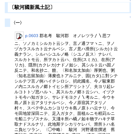
↑
〔駿河國新風土記〕
↑
〈一〉
p.0603
郡名考 駿河郡 オノレツラ〳〵思フ
ニ、ソノカミシルカト云シヲ、言ノ通フマヽニ、ヲノ
ヅカラスルカト云ナルベシ、言ノ意ハ滑所(シルカ)ト云
義ナラン、シルハシユルノ略〈シユノ反ス〉ナレバ、
スルカトモ云、所ヲカト云ハ、住所(スミカ)、在所(ア
リカ)、隱所(カクレカ)ナドノ如シ、其シルト云ハ固ノ
反ニテ、和名抄ニ、饘、〈和名加太加由〉厚粥也、粥
〈知名志留加由〉薄糜也トアルニテ、固(カタ)ニ對シテ
シルテフ言ノ例ハイチシロシ、扨此國名、今ノ駿東郡
ノ内ニスルカノ郷トイヒシ所アリシトゾ、夫ヨリ起レ
ルコトトゾ思ハルヽ、其スルカノ郷ト云シハ、イヅク
トモ今ハ知ガタシ、サレドモヨク〳〵考ルニ、今ウキ
島ノ原ト云アタリナルベシ、今ノ原宿其アタリノ
村々、スベテ中ムカシヨリウキ島ノ原トハ云ナリ、今
モ田地皆深田ニテ、足入ガタク、苗植ルニモ稻苅ルニ
モ船ニテゾスナル、又淺キ所ハ橇ノ如キ物ヲハキテ草
取ナドスルナリ、此地斯テシカリケレバ、滑所トハ名
ニ負ヒツラン、〈◯中略〉 駿河 河野通世撰述 舊