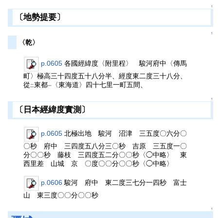
↑
〔地勢提要〕
↑
〈乾〉
p.0605
各國經緯度〈附里程〉 駿河府中〈傳馬
町〉極高三十四度五十八分半、經度東二度三十八分、
從
東都
〈東海道〉四十七里一町五間、
二
一
↑
〔日本經緯度實測〕
p.0605
北極出地 駿河 沼津 三五度〇六分〇
〇秒 府中 三四度五八分三〇秒 吉原 三五度一〇
分〇〇秒 藤枝 三四度五二分〇〇秒〈◯中略〉 東
西里差 山城 京 〇度〇〇分〇〇秒〈◯中略〉
p.0606
駿河 府中 東二度三七分一四秒 富士
山 東三度〇〇分〇〇秒
↑