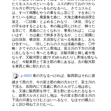
たりをユスルガといへるを、ユスの約りておのづから
スルガと呼びならへるものなるべし、さてユスルと
は、すべて鳴響むやうの事を云ふ言にて、そを水につ
きていへる例は、萬葉集七卷に、大海之磯本由須理立
波之、〈◯註略〉とよめるこれなり、〈沐浴、泔など
の字をゆするとよむも、本の義は同じけれど、轉りた
る言にて、異義のごとくなれり、事長ければこゝには
いはず、〉カは處にて例多き言なるが、ことに當國に
は白須加、横須加、大須加など云へる地名多し、おも
ひ合すべし、〈但しこれらのスカは渚處の義か、◯中
略〉さてそのスルガてふ舊地は、富士川の下方の川邊
に在しなるべく考へたる事は、古駿河郷と稱し處今慥
ならず、又駿河郡と建(サダ)められたりし界域も慥なら
ねど、今駿東郡とて富士郡の東にあるは、古の駿河郡
を東西と兩に割たれたる
p.0603
東の方なるべければ、駿西郡はそれに接
續きて西の方、今の富士郡の南の方かけて、富士川の
下流も、其部内にて其處に舊のスルガてふ地は在し
を、又後に駿西郡を停て、富士郡に合られたるなるべ
し、故舊スルガと云ひし地は、今の富士郡の富士川の
下流の川邊なりけむとはいへるなり、なほその國人に
よく訪ひ尋ねてさだむべし、