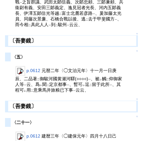
戰
之旨群議、武田太郞信義、次郞忠頼、三郞兼頼、兵
一
衞尉有義、安田三郞義定、逸見冠者光長、河内五郞義
長、伊澤五郞信光等越
富士北麓若彦路
、爰加藤太光
二
一
員、同藤次景廉、石橋合戰以後、逃
去于甲斐國方
、
二
一
而今相
具此人人
到
駿州
云云、
二
一
二
一
↑
〔吾妻鏡〕
↑
〈五〉
p.0612
元暦二年〈◯文治元年〉十一月一日庚
辰、二品著
御駿河國黄瀬河驛(○○○○)
、被
觸
仰御家
二
一
レ
二
人等
云、爲
聞
定京都事
、暫可
逗
留于此所
、其
一
レ
二
一
レ
二
一
程可
用
意乘馬并旅粮已下事
云云、
レ
二
一
↑
〔吾妻鏡〕
↑
〈二十一〉
p.0612
建暦三年〈◯建保元年〉四月十八日己