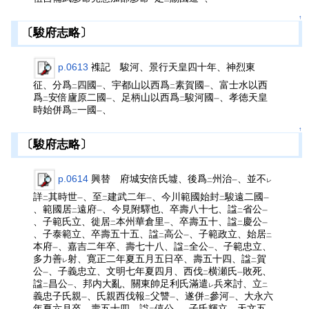
↑
〔駿府志略〕
p.0613
襍記 駿河、景行天皇四十年、神烈東
征、分爲
四國
、宇都山以西爲
素賀國
、富士水以西
二
一
二
一
爲
安倍廬原二國
、足柄山以西爲
駿河國
、孝徳天皇
二
一
二
一
時始併爲
一國
、
二
一
↑
〔駿府志略〕
p.0614
興替 府城安倍氏墟、後爲
州治
、並不
二
一
レ
詳
其時世
、至
建武二年
、今川範國始封
駿遠二國
二
一
二
一
二
一
、範國居
遠府
、今見附驛也、卒壽八十七、諡
省公
二
一
二
一
、子範氏立、徙居
本州華倉里
、卒壽五十、諡
慶公
二
一
二
一
、子泰範立、卒壽五十五、諡
高公
、子範政立、始居
二
一
二
本府
、嘉吉二年卒、壽七十八、諡
全公
、子範忠立、
一
二
一
多力善
射、寛正二年夏五月五日卒、壽五十四、諡
賀
レ
二
公
、子義忠立、文明七年夏四月、西伐
横瀬氏
敗死、
一
二
一
諡
昌公
、邦内大亂、關東帥足利氏滿遣
兵來討、立
二
一
レ
二
義忠子氏親
、氏親西伐報
父讐
、遂併
參河
、大永六
一
二
一
二
一
年夏六月卒、壽五十四、諡
僖公
、子氏輝立、天文五