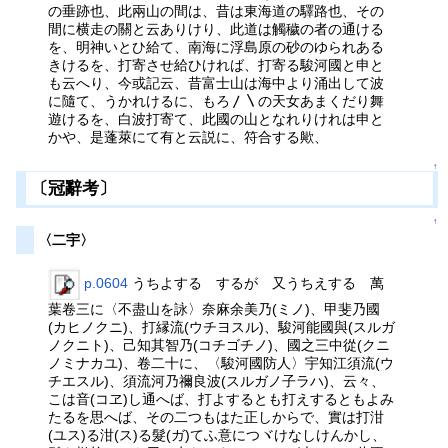
の垂跡也、此兩山の間は、昔は東海道の驛路也、その
間に横走の關と云ありけり、此道は觸穢の者の通ける
を、明神いとひ給て、南海に浮島原の砂のゆられある
きけるを、打寄させ給ひければ、打寄る駿河國と申と
も云へり、今或記云、昔富士山は海中より涌出して波
に隨て、うかれけるに、もろ〳〵の天女あまくだり舞
遊けるを、白波打寄て、此國の山となれりけれは申と
かや、是蓬萊にて有と云説に、符合する歟、
↑
〔冠辭考〕
↑
〈二宇〉
p.0604
うちよする するが 又うちえする 萬
葉卷三に〈不盡山を詠〉奈麻余美乃(ミノ)、甲斐乃國
(カヒノクニ)、打縁流(ウチヨスル)、駿河能國與(スルガ
ノクニト)、己知其智乃(コチゴチノ)、國之三中從(クニ
ノミナカユ)、卷二十に、〈駿河國防人〉宇知江須流(ウ
チエスル)、須流河乃禰良波(スルガノ子ラハ)、云々、
こは音(コヱ)し通へば、打よするとも打えするともよみ
たるを思へば、その二つもはた正しからで、實は打泔
(ユス)る泔(ス)る髮(ガ)てふ意につヾけなしけんかし、