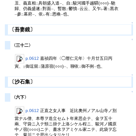
丑、義直相
具朝盛入道
、自
駿河國手越驛(○○○)
馳
二
一
二
一
歸、仍義盛遂
對面
、暫散
鬱憤
云云、又乍
著
黒衣
二
一
二
一
レ
二
參
幕府
、依
有
恩喚
也、
一
二
一
レ
二
一
↑
〔吾妻鏡〕
↑
〈三十二〉
p.0612
嘉禎四年〈◯暦仁元年〉十月廿五日丙
寅、
御逗留
蒲原宿(○○○)
、聊依
御不例
也、
三
二
一
二
一
↑
〔沙石集〕
↑
〈六下〉
p.0612
正直之女人事 近比奧州ノアル山寺ノ別
當ナル僧、本尊ヲ造立セムト年來思企テ、金ヲ五十
兩、守袋ニ入テ頸ニ掛テ上洛シケル程ニ、駿河ノ國原
中ノ宿(○○○○)ニテ、晝水ヲアミケル家ニテ、此袋ヲ忘
テ、菊川ニテ思出シタリケリ、