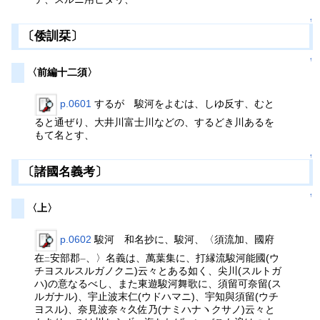
↑
〔倭訓栞〕
↑
〈前編十二須〉
p.0601
するが 駿河をよむは、しゆ反す、むと
ると通ぜり、大井川富士川などの、するどき川あるを
もて名とす、
↑
〔諸國名義考〕
↑
〈上〉
p.0602
駿河 和名抄に、駿河、〈須流加、國府
在
安部郡
、〉名義は、萬葉集に、打縁流駿河能國(ウ
二
一
チヨスルスルガノクニ)云々とある如く、尖川(スルトガ
ハ)の意なるべし、また東遊駿河舞歌に、須留可奈留(ス
ルガナル)、宇止波末仁(ウドハマニ)、宇知與須留(ウチ
ヨスル)、奈見波奈々久佐乃(ナミハナヽクサノ)云々と