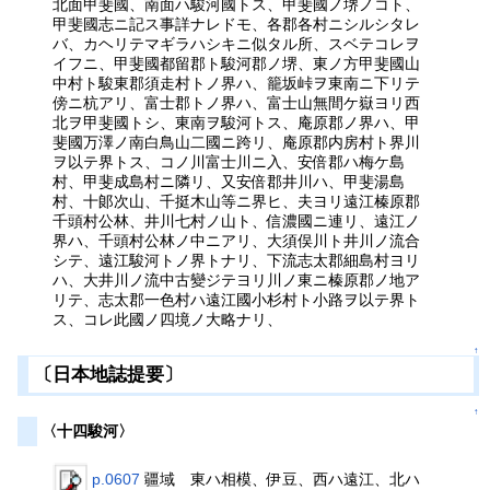
北面甲斐國、南面ハ駿河國トス、甲斐國ノ堺ノコト、
甲斐國志ニ記ス事詳ナレドモ、各郡各村ニシルシタレ
バ、カヘリテマギラハシキニ似タル所、スベテコレヲ
イフニ、甲斐國都留郡ト駿河郡ノ堺、東ノ方甲斐國山
中村ト駿東郡須走村トノ界ハ、籠坂峠ヲ東南ニ下リテ
傍ニ杭アリ、富士郡トノ界ハ、富士山無間ケ嶽ヨリ西
北ヲ甲斐國トシ、東南ヲ駿河トス、庵原郡ノ界ハ、甲
斐國万澤ノ南白鳥山二國ニ跨リ、庵原郡内房村ト界川
ヲ以テ界トス、コノ川富士川ニ入、安倍郡ハ梅ケ島
村、甲斐成島村ニ隣リ、又安倍郡井川ハ、甲斐湯島
村、十郞次山、千挺木山等ニ界ヒ、夫ヨリ遠江榛原郡
千頭村公林、井川七村ノ山ト、信濃國ニ連リ、遠江ノ
界ハ、千頭村公林ノ中ニアリ、大須俣川ト井川ノ流合
シテ、遠江駿河トノ界トナリ、下流志太郡細島村ヨリ
ハ、大井川ノ流中古變ジテヨリ川ノ東ニ榛原郡ノ地ア
リテ、志太郡一色村ハ遠江國小杉村ト小路ヲ以テ界ト
ス、コレ此國ノ四境ノ大略ナリ、
↑
〔日本地誌提要〕
↑
〈十四駿河〉
p.0607
疆域 東ハ相模、伊豆、西ハ遠江、北ハ