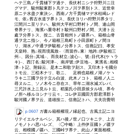
ヘテ三島ノ千貫樋下ヲ過テ、長伏村ニシテ狩野川ニ注
グマデ、駿州駿東郡ト凡テコノ川ヲ界別トス、近世幸
原ニテ水盡ク東決シ、西南ノ方千貫樋マデ水枯竭レド
モ、依
舊古水道ヲ界トス、長伏ヨリハ狩野川界タリ、
レ
江間川ニ至リテハ、駿州大平村口野村トノ間、連山岡
脊界ナリ、海濱ハ重寺村ト駿州口野村ノ間、大潜ト云
處ヲ分界トス、按ニ、古昔相州トノ疆界ハ、箱根山脊
通ヲ北ニ指シ、今ノ箱根三島町ト小田原町トノ間ヨ
リ、湖水ノ中通ヲ伊駿相ノ分界トス、信救記曰、孝安
天皇時、熟
視而境風致
〈而當作
東〉地跨
伊駿相三
二
一
レ
二
州
、因分
其域
、而良材立
波心
、號
目代木(ケヽラ
一
二
一
二
一
二
キ)
、西汀名
駿河津
、南岸號
伊豆地
、東濱名
相模
一
二
一
二
一
二
津
ト記、附録云、是木ニ和歌ヲ刻ス、又印木トモ國分
一
トモ云、三椏木ナリ、歌ニ、 足柄也箱根ノ湖ノケヽ
ラキニ三國ヲ分テ立ル白波、此木ノコト、箱根ノ人ニ
尋ヌルニ、ソノ木今ニ存在ス、旱年ニ湖水減ズレバ、
三尺許水上ニ見ルト云、稻葉氏小田原侯タル頃、界今
ノ所ヘ移ルヨシナリ云々、コレ伊豆國田方郡君澤郡ト
駿河國ノ界ヲ云、道雄按ニ、信救記トハ、大夫坊覺明
p.0607
ガ書ル箱根權現ノ縁起也、古風土記ニヨ
リテイエルナルベシ、其ハ後ノ世ノ口ツキニテ、上古
ノモノトハ思ハレズ、〈◯中略〉上件伊豆國トノ疆ヲ
云、相模國ノ疆ハ、三國峠ヲ界テ、此山ノ東面相模、