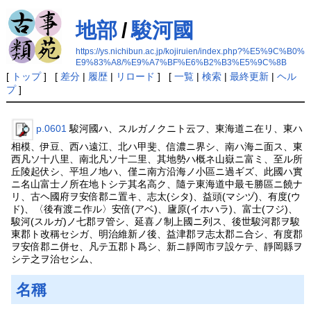
地部
/
駿河國
https://ys.nichibun.ac.jp/kojiruien/index.php?%E5%9C%B0%
E9%83%A8/%E9%A7%BF%E6%B2%B3%E5%9C%8B
[
トップ
] [
差分
|
履歴
|
リロード
] [
一覧
|
検索
|
最終更新
|
ヘル
プ
]
p.0601
駿河國ハ、スルガノクニト云フ、東海道ニ在リ、東ハ
相模、伊豆、西ハ遠江、北ハ甲斐、信濃ニ界シ、南ハ海ニ面ス、東
西凡ソ十八里、南北凡ソ十二里、其地勢ハ概ネ山嶽ニ富ミ、至ル所
丘陵起伏シ、平坦ノ地ハ、僅ニ南方沿海ノ小區ニ過ギズ、此國ハ實
ニ名山富士ノ所在地トシテ其名高ク、隨テ東海道中最モ勝區ニ饒ナ
リ、古ヘ國府ヲ安倍郡ニ置キ、志太(シタ)、益頭(マシヅ)、有度(ウ
ド)、〈後有渡ニ作ル〉安倍(アベ)、廬原(イホハラ)、富士(フジ)、
駿河(スルガ)ノ七郡ヲ管シ、延喜ノ制上國ニ列ス、後世駿河郡ヲ駿
東郡ト改稱セシガ、明治維新ノ後、益津郡ヲ志太郡ニ合シ、有度郡
ヲ安倍郡ニ併セ、凡テ五郡ト爲シ、新ニ靜岡市ヲ設ケテ、靜岡縣ヲ
シテ之ヲ治セシム、
名稱