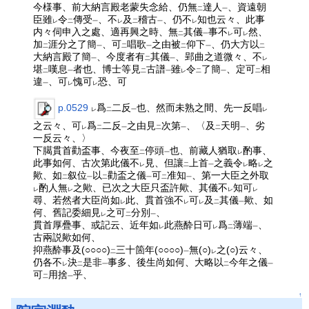
今様事、前大納言殿老蒙失念給、仍無
達人
、資遠朝
二
一
臣雖
令
傳受
、不
及
稽古
、仍不
知也云々、此事
レ
二
一
レ
二
一
レ
内々伺申入之處、適再興之時、無
其儀
事不
可
然、
二
一
レ
レ
加
涯分之了簡
、可
唱歌
之由被
仰下
、仍大方以
二
一
二
一
二
一
二
大納言殿了簡
、今度者有
其儀
、郢曲之道微々、不
一
二
一
レ
堪
嘆息
者也、博士等見
古譜
雖
令
了簡
、定可
相
二
一
二
一
レ
二
一
二
違
、可
愧可
恐、可
一
レ
レ
p.0529
爲
二反
也、然而未熟之間、先一反唱
レ
二
一
レ
之云々、可
爲
二反
之由見
次第
、〈及
天明
、劣
レ
二
一
二
一
二
一
一反云々、〉
下臈貫首勸盃事、今夜至
停頭
也、前藏人猶取
酌事、
二
一
レ
此事如何、古次第此儀不
見、但讓
上首
之義令
略
之
レ
二
一
レ
レ
歟、如
叙位
以
勸盃之儀
可
准知
、第一大臣之外取
二
一
二
一
二
一
酌人無
之歟、已次之大臣只盃許歟、其儀不
知可
レ
レ
レ
レ
尋、若然者大臣尚如
此、貫首強不
可
及
其儀
歟、如
レ
レ
レ
二
一
何、舊記委細見
之可
分別
、
レ
二
一
貫首厚疊事、或記云、近年如
此燕酔日可
爲
薄端
、
レ
レ
二
一
古兩説歟如何、
抑燕酔事及(○○○○)
三十箇年(○○○○)
無(○)
之(○)云々、
二
一
レ
仍各不
決
是非
事多、後生尚如何、大略以
今年之儀
レ
二
一
二
一
可
用捨
乎、
二
一
↑