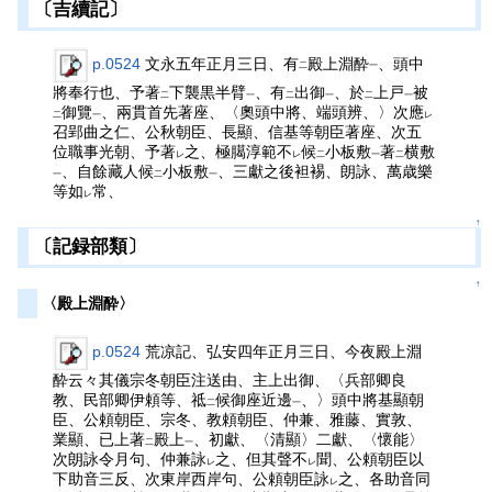
〔吉續記〕
p.0524
文永五年正月三日、有
殿上淵酔
、頭中
二
一
將奉行也、予著
下襲黒半臂
、有
出御
、於
上戸
被
二
一
二
一
二
一
御覽
、兩貫首先著座、〈奧頭中將、端頭辨、〉次應
二
一
レ
召郢曲之仁、公秋朝臣、長顯、信基等朝臣著座、次五
位職事光朝、予著
之、極臈淳範不
候
小板敷
著
横敷
レ
レ
二
一
二
、自餘藏人候
小板敷
、三獻之後袒裼、朗詠、萬歳樂
一
二
一
等如
常、
レ
↑
〔記録部類〕
↑
〈殿上淵酔〉
p.0524
荒凉記、弘安四年正月三日、今夜殿上淵
酔云々其儀宗冬朝臣注送由、主上出御、〈兵部卿良
教、民部卿伊頼等、祗
候御座近邊
、〉頭中將基顯朝
二
一
臣、公頼朝臣、宗冬、教頼朝臣、仲兼、雅藤、實敦、
業顯、已上著
殿上
、初獻、〈清顯〉二獻、〈懷能〉
二
一
次朗詠令月句、仲兼詠
之、但其聲不
聞、公頼朝臣以
レ
レ
下助音三反、次東岸西岸句、公頼朝臣詠
之、各助音同
レ