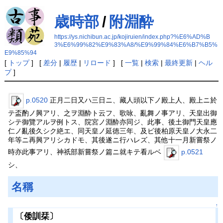
歳時部
/
附淵酔
https://ys.nichibun.ac.jp/kojiruien/index.php?%E6%AD%B
3%E6%99%82%E9%83%A8/%E9%99%84%E6%B7%B5%
E9%85%94
[
トップ
] [
差分
|
履歴
|
リロード
] [
一覧
|
検索
|
最終更新
|
ヘル
プ
]
p.0520
正月二日又ハ三日ニ、藏人頭以下ノ殿上人、殿上ニ於
テ盃酌ノ興アリ、之ヲ淵酔ト云フ、歌咏、亂舞ノ事アリ、天皇出御
シテ御覽アルヲ例トス、院宮ノ淵酔亦同ジ、此事、後土御門天皇應
仁ノ亂後久シク絶エ、同天皇ノ延徳三年、及ビ後柏原天皇ノ大永二
年等ニ再興アリシカドモ、其後遂ニ行ハレズ、其他十一月新嘗祭ノ
時亦此事アリ、神祇部新嘗祭ノ篇ニ就キテ看ルベ
p.0521
シ、
名稱
↑
〔倭訓栞〕