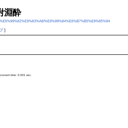
部/附淵酔
?%E6%AD%B3%E6%99%82%E9%83%A8/%E9%99%84%E6%B7%B5%E9%85%94
プ
]
onvert time: 0.001 sec.