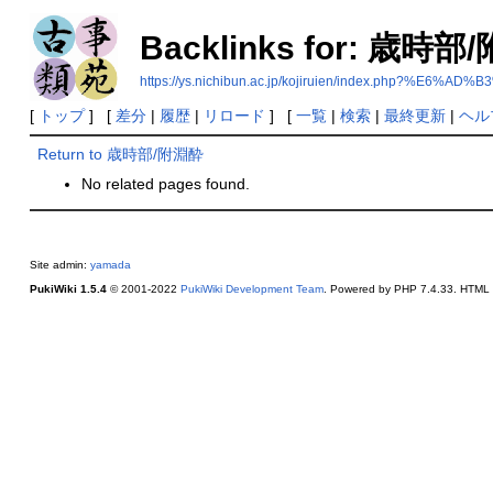
Backlinks for: 歳時
https://ys.nichibun.ac.jp/kojiruien/index.php
[
トップ
] [
差分
|
履歴
|
リロード
] [
一覧
|
検索
|
最終更新
|
ヘル
Return to 歳時部/附淵酔
No related pages found.
Site admin:
yamada
PukiWiki 1.5.4
© 2001-2022
PukiWiki Development Team
. Powered by PHP 7.4.33. HTML c