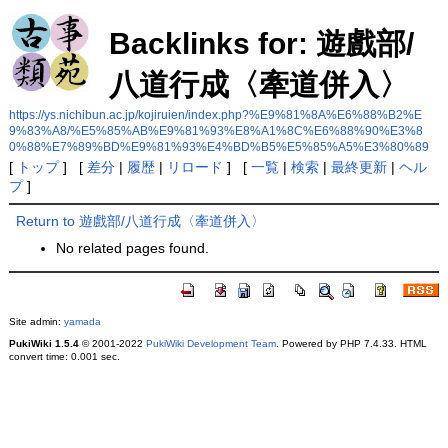
Backlinks for: 遊戲部/
八道行成〈牽道併入〉
https://ys.nichibun.ac.jp/kojiruien/index.php?%E9%81%8A%E6%88%B2%E
9%83%A8/%E5%85%AB%E9%81%93%E8%A1%8C%E6%88%90%E3%8
0%88%E7%89%BD%E9%81%93%E4%BD%B5%E5%85%A5%E3%80%89
[
トップ
] [
差分
|
履歴
|
リロード
] [
一覧
|
検索
|
最終更新
|
ヘル
プ
]
Return to 遊戲部/八道行成〈牽道併入〉
No related pages found.
Site admin:
yamada
PukiWiki 1.5.4
© 2001-2022
PukiWiki Development Team
. Powered by PHP 7.4.33. HTML
convert time: 0.001 sec.