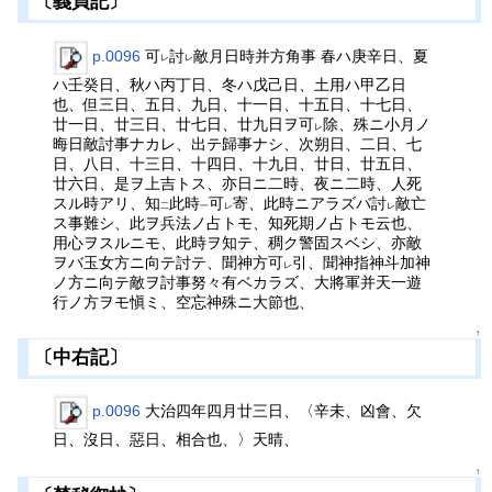
〔義貞記〕
p.0096
可
討
敵月日時并方角事 春ハ庚辛日、夏
レ
レ
ハ壬癸日、秋ハ丙丁日、冬ハ戊己日、土用ハ甲乙日
也、但三日、五日、九日、十一日、十五日、十七日、
廿一日、廿三日、廿七日、廿九日ヲ可
除、殊ニ小月ノ
レ
晦日敵討事ナカレ、出テ歸事ナシ、次朔日、二日、七
日、八日、十三日、十四日、十九日、廿日、廿五日、
廿六日、是ヲ上吉トス、亦日ニ二時、夜ニ二時、人死
スル時アリ、知
此時
可
寄、此時ニアラズバ討
敵亡
二
一
レ
レ
ス事難シ、此ヲ兵法ノ占トモ、知死期ノ占トモ云也、
用心ヲスルニモ、此時ヲ知テ、稠ク警固スベシ、亦敵
ヲバ玉女方ニ向テ討テ、聞神方可
引、聞神指神斗加神
レ
ノ方ニ向テ敵ヲ討事努々有ベカラズ、大將軍并天一遊
行ノ方ヲモ愼ミ、空忘神殊ニ大節也、
↑
〔中右記〕
p.0096
大治四年四月廿三日、〈辛未、凶會、欠
日、沒日、惡日、相合也、〉天晴、
↑