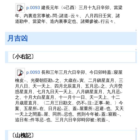
p.0093
建長元年〈○己酉〉三月十九日辛卯、當梁
年、内裏造宮事被
問
諸道
云々、 八月四日壬寅、諸
レ
二
一
道勘申、當梁年、造内裏事定也、諸卿參被
行云々、
レ
↑
月吉凶
↑
〔小右記〕
p.0093
長和三年三月六日辛卯、今日卯時蓋
寢屋
二
檜皮
、光榮朝臣勘
之、大歳在
寅、二月鎭星直月、三
一
レ
レ
月八日、天一天上、四月北辰直月、五月忌
之、六月熒
レ
惑星直月、七月九日天一天上、八月鎭星直月、九月忌
レ
之、十月大白星直月、十一月十一日、天一天上、十二
月歳星直月、〈二月三日勘文、仍不
注
正事
歟、〉今
レ
二
一
案、五星所
在、日月起
正、蓋
屋重所
忌避
也、又天
レ
レ
レ
二
一
一天上之間蓋
屋、同所
忌也、然則今年被
蓋
寢殿
、
レ
レ
レ
二
一
追日有
件等忌
也、三月六日辛卯時卯被
初蓋
、
二
一
二
一
↑
〔山槐記〕