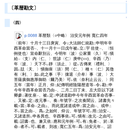
↑
〔革暦勘文〕
↑
〈四〉
p.0088
革暦類〈○中略〉 治安元年例 寬仁四年
〈前年〉十月十三日庚寅、令
大法師仁統勘
申明年辛
三
二
酉革命當否
、十一月十一日戊午被
立
宇 佐使
、〈恒
一
レ
二
一
例使也〉宣命辭別云、今明年〈波〉公家重〈久〉可
愼
二
給
〈支〉内〈仁、〉世諺〈仁〉庚申(○○)、辛酉〈乃〉
一
年〈波、〉天下不
靜〈須止、〉從
古傳來〈禮利、〉
レ
レ
因
玆〈天、〉愼御座〈須〉間〈仁、〉種々〈仁〉其徴
レ
有〈利、〉如
此之事〈乎〉攘退〈介牟〉事〈波、〉大
レ
菩薩廣御惠厚御助〈爾乃美〉可
依〈奈利止云云、〉同
レ
五年〈當年〉正月、仰
紀傳明經陰陽暦道等
令
勘
申
二
一
レ
二
今年辛酉革命當否乃由
、二月二日丁未、左大臣以下諸
一
卿參
著仗座
、被
定
申諸道勘申今年辛酉當革命否事
二
一
レ
二
一
、又被
定
改元事
、奏
年號字
之次奏聞云、諸書先々
レ
二
一
二
一
載
當
革命
之由
、而此度諸道或申
當之由
、或申
下
二
一
上
二
一
二
不
當之由
、爲
之如何、仰云、年號字可
用
治安
、
レ
一
レ
レ
二
一
又諸道所
申各異也、辛酉事依
可
愼有
改元
之由可
レ
レ
レ
二
一
レ
載
詔書
也、兼又依
應和元年例
可
有
免者
、於
革
二
一
二
一
レ
二
一
二
命
者不
可
載者、則改
寬仁五年
爲
治安元年
、詔
一
レ
レ
二
一
二
一