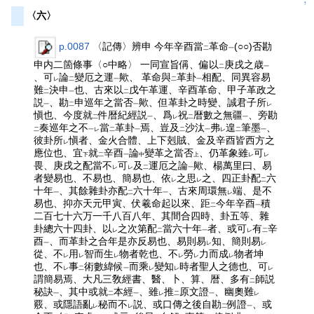
↑
〈六〉
p.0087
〈記傳〉辨申 今年辛酉當
革命
(○○)否勘
二
一
申内二箇條事〈○中略〉 一同宣旨偁、偏以
庚戌之歳
二
一
、可
論
變厄之運
歟、 革命與
革卦
相配、同異容易
レ
二
一
二
一
難
決申
也、古來以
戊午革運、辛酉革命、甲子革政之
二
一
二
説
、勘
申巡年之當否
歟、但革卦之時變、誠君子所
一
二
一
レ
愼也、今度就
件暦紀經説
、爲
祝
暦數之無疆
、旁勘
二
一
レ
二
一
奏巡年之不
當
革卦
焉、豈及
沙汰
弗
遑
筆墨
、
二
一レ
二
一
二
一
レ
二
一
彼卦所
愼者、金火合體、上下剋賊、金及辛酉皆西方之
レ
應位也、宜
就
辛酉
論
變革之當否
、仍革象雖
可
下
二
一
中
上
レ
レ
畏、庚戌之配當不
可
及
運厄之論
歟、楊萬里曰、易
レ
レ
二
一
者變易也、不易也、簡易也、依
之思
之、四正卦配
六
レ
レ
二
十年
、其餘雜卦亦配
六十年
、古來周環無
端、是不
一
二
一
レ
易也、抑亦天元甲寅、伏羲命起以來、距
今年辛酉
積
二
一
二百七十六万一千八百八年、其間合四時、卦五等、雜
卦總六十四卦、以
之次第配
當六十年
者、或可
有
辛
レ
二
一
レ
二
酉
、而革卦之合年是亦反易也、易則易
知、簡則易
一
レ
レ
從、不
用
智而生
物者乾也、不
勞
力而成
物者坤
レ
レ
レ
レ
レ
レ
也、不
事
術數緯候
而乘
變知
時者聖人之德也、可
レ
二
一
レ
レ
レ
謂簡易焉、大凡三敎經書、醫、卜、算、暦、多有
師説
二
秘訣
、其中或就
本經
、雖
推
原文證
、幽奧難
一
二
一
レ
二
一
レ
覈、或隱語亂
秘而不
説、或口傳之後自勘
例證
、或
レ
レ
二
一