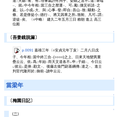
達
天聽
者、有
理事裁許何拘乎、委細之旨不
遑
筆端
二
一
レ
レ
二
、就
中今年相
當三合之暦運
、可
勵
攘災祈請
之
一
レ
二
一
レ
二
一
處、以
小成
大、與
心事
發
即自
吾山
致
騷動
之
レ
レ
二
一
三
二
一
二
一
條、若是僧徒小
德行
、將又因果之所
致歟、凡可
謂
二
一
レ
レ
二
逆徒
矣、〈○中略〉 建久二年五月三日 賴朝 進上 高三
一
位殿
↑
〔吾妻鏡脱漏〕
p.0091
嘉祿三年〈○安貞元年丁亥〉二月八日戊
子、今年相
當中終三合
(○○○○)之上、日來天地變異重
二
一
疊云云、依
爲
年始
而天文道各不
申
子細
、今日云
レ
二
一
レ
二
一
彼云
是捧
勘文
、後藤左衞門尉基綱傳
達之
、進士
レ
レ
二
一
二
一
判官代隆邦於
御前
讀申云云、
二
一
↑
當梁年
↑
〔梅園日記〕
↑
〈二〉