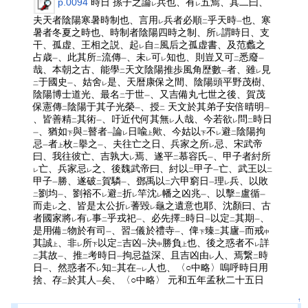
p.0094
時日 孫子之論
兵也、有
五焉、其二曰、
レ
レ
夫天者陰陽寒暑時制也、言用
兵者必順
乎天時
也、寒
レ
二
一
暑者冬夏之時也、時制者陰陽四時之制、所
謂時日、支
レ
干、孤虚、王相之説、起
自
風后之孤虚書、及范蠡之
レ
二
占歳
、此其所
流傳
、未
可
知也、則豈又可
悉廢
一
二
一
レ
レ
二
一
哉、本朝之古、能學
天文陰陽推歩風角歴數
者、雖
見
二
一
レ
于國史
、姑舍
是、天暦康保之間、陰陽頭平野茂樹、
二
一
レ
陰陽博士道光、最名
于世
、又吉備丸七世之後、賀茂
二
一
保憲傳
陰陽于其子光榮
、授
天文於其弟子安倍晴明
二
一
二
一
、皆善精
其術
、吁近代何其無
人哉、今若欲
問
時日
二
一
レ
レ
二
、猶如
與
瞽者
論
日喩
歟、今姑以
不
避
陰陽拘
一
下
二
一
レ
上
下
レ
二
忌
者
枚
擧之
、夫往亡之日、兵家之所
忌、宋武帝
一
上
二
一
レ
曰、我往彼亡、吉孰大
焉、遂平
慕容氏
、甲子者紂所
レ
二
一
亡、兵家忌
之、後魏武帝曰、紂以
甲子
亡、武王以
レ
レ
二
一
二
甲子
勝、遂破
賀驎
、鄧禹以
六甲窮日
理
兵、以敗
一
二
一
二
一
レ
劉均
、劉裕不
避
折
竿沈
幡之凶兆
、以擊
盧循
二
一
レ
二
レ
レ
一
二
一
而走
之、皆是太公折
蓍毀
龜之遺意也耶、沈顏曰、古
レ
レ
レ
者國家將
有
事
乎戎祀
、必先擇
時日
以定
其期
、
レ
レ
二
一
二
一
二
一
是用備
物於有司
、習
儀於禮寺
、俾
臻
其廬
而戒
二
一
二
一
下
二
一
中
其誠
、非
所
以定
吉凶
決
勝負
也、後之惑者不
詳
上
レ
下
二
一
中
上
レ
其故
、推
考時日
拘忌益深、且吉凶由
人、焉繋
時
二
一
二
一
レ
二
日
、然惑者不
知
其在
人也、〈○中略〉嗚呼時日用
一
レ
二
一レ
捨、存
於其人
矣、〈○中略〉 元和五年孟秋二十五日
二
一
↑