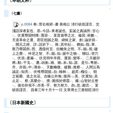
〔本朝文粹〕
↑
〈七書〉
p.0084
奉
菅右相府
書 善相公 淸行頓首謹言、交
二
一
淺語深者妄也、居
今語
來者誕也、妄誕之責誠所
甘心
レ
レ
二
、伏冀尊閤特降
寬容
、某昔遊學之次、偸習
術數
、
一
二
一
二
一
天道革命之運、君臣剋賊之期、緯候之家、創
論於前
二
一
、開元之經、詳
説於下
、推
其年紀
、猶如
指
掌、
二
一
二
一
レ
レ
斯乃尊閤所
照、愚儒何言、但離朱之明、不
能
視
睫
レ
レ
レ
二
上之塵
、仲尼之智、不
能
知
篋中之物
、聊以
管穴
一
レ
レ
二
一
二
、伏添
橐籥
、伏見明年辛酉、運當
變革
、二月建卯
一
二
一
二
一
將
動
干戈
、遭
凶衝
禍、雖
未
知
誰、是引
弩射
レ
二
一
レ
レ
レ
レ
レ
レ
レ
市、亦當
中
薄命
、天數幽微、縱難
推察
、人間云爲
レ
二
一
二
一
誠足
知亮
、伏惟尊閤挺
自
翰林
、超昇
槐位
、朝
二
一
レ
二
一
二
一
之寵榮、道之光花、吉備公外無
復與
美、伏冀知
其
二
一レ
二
止足
、察
其榮分
、擅
風情於煙霞
、藏
山智於丘壑
一
二
一
二
一
二
、後生仰視不
亦美
乎、努力努力、勿
忽
鄙言
、某
一
二
一
レ
二
一
頓首謹言、 昌泰三年十月十一日 文章博士三善朝臣淸行
↑
〔日本新國史〕
↑