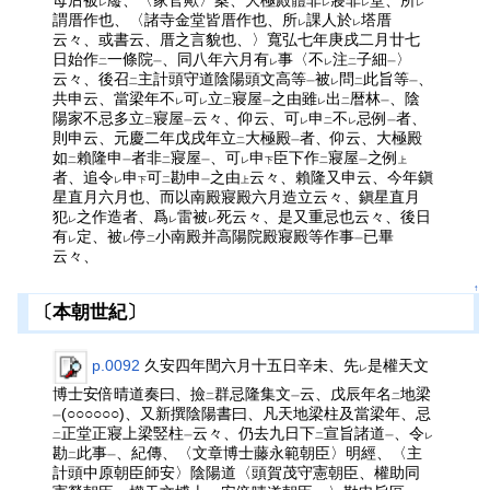
母后被
廢、〈家官歟〉案、大極殿體非
寢非
堂、所
レ
レ
レ
レ
謂厝作也、〈諸寺金堂皆厝作也、所
課人於
塔厝
レ
レ
云々、或書云、厝之言貌也、〉寬弘七年庚戌二月廿七
日始作
一條院
、同八年六月有
事〈不
注
子細
〉
二
一
レ
レ
二
一
云々、後召
主計頭守道陰陽頭文高等
被
問
此旨等
、
二
一
レ
二
一
共申云、當梁年不
可
立
寢屋
之由雖
出
暦林
、陰
レ
レ
二
一
レ
二
一
陽家不忌多立
寢屋
云々、仰云、可
申
不
忌例
者、
二
一
レ
二
レ
一
則申云、元慶二年戊戌年立
大極殿
者、仰云、大極殿
二
一
如
賴隆申
者非
寢屋
、可
申
臣下作
寢屋
之例
二
一
二
一
レ
下
二
一
上
者、追令
申
可
勘申
之由
云々、賴隆又申云、今年鎭
レ
下
二
一
上
星直月六月也、而以南殿寢殿六月造立云々、鎭星直月
犯
之作造者、爲
雷被
死云々、是又重忌也云々、後日
レ
レ
レ
有
定、被
停
小南殿并高陽院殿寢殿等作事
已畢
レ
レ
二
一
云々、
↑
〔本朝世紀〕
p.0092
久安四年閏六月十五日辛未、先
是權天文
レ
博士安倍晴道奏曰、撿
群忌隆集文
云、戊辰年名
地梁
二
一
二
(○○○○○○)、又新撰陰陽書曰、凡天地梁柱及當梁年、忌
一
正堂正寢上梁竪柱
云々、仍去九日下
宣旨諸道
、令
二
一
二
一
レ
勘
此事
、紀傳、〈文章博士藤永範朝臣〉明經、〈主
二
一
計頭中原朝臣師安〉陰陽道〈頭賀茂守憲朝臣、權助同