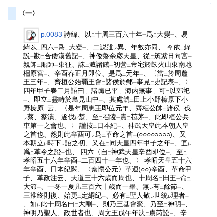
↑
〈一〉
p.0083
詩緯、以
十周三百六十年
爲
大變
、易
二
一
二
一
緯以
四六
爲
大變
、二説雖
異、年數亦同、 今依
緯
二
一
二
一
レ
二
説
勘
合倭漢舊記
、神倭磐余彦天皇、從
筑紫日向宮
一
二
一
二
一
親帥
船師
東征、誅
滅諸賊
初營
帝宅於畝火山東南地
二
一
二
一
二
橿原宮
、辛酉春正月即位、是爲
元年
、〈當
於周釐
一
二
一
二
王三年
、齊桓公始覇王會
諸侯於鄄
事見
史記表
、〉
一
二
一
二
一
四年甲子春二月詔曰、諸虜已平、海内無事、可
以郊祀
二
、即立
靈畤於鳥見山中
、其處號
田上小野榛原下小
一
二
一
二
野榛原
云、〈是年周惠王即位元年、齊桓公帥
諸侯
伐
一
二
一
蔡、蔡潰、遂伐
楚、至
召陵
責
苞茅
、此即桓公兵
レ
レ
二
一
二
一
車第一之會也、〉 謹按
日本紀
、神武天皇此本朝人皇
二
一
之首也、然則此辛酉可
爲
革命之首
(○○○○○○○○)、又
レ
二
一
本朝立
畤下
詔之初、又在
同天皇四年甲子之年
、宜
レ
レ
二
一
レ
爲
革令之證
也、 四六〈自
神武天皇辛酉即位
、至
二
一
二
一
二
孝昭五十六年辛酉
二百四十一年也、〉 孝昭天皇五十六
一
年辛酉、日本紀闕、〈秦懷公元〉革運(○○)辛酉、革命甲
子、革政注云、天道三十六歳而周也、十周名
田王
命
二
一
二
大節
、一冬一夏凡三百六十歳而一畢、無
有
餘節
、
一
レ
二
一
三推終則復、始更
定綱紀
、必有
聖人敬
世統
理者
二
一
二
レ
レ
一
、如
此十周名曰
大剛
、則乃三基會聚、乃至
神明
、
レ
二
一
二
一
神明乃聖人、政世者也、周文王戊午年決
虞芮訟
、辛
二
一