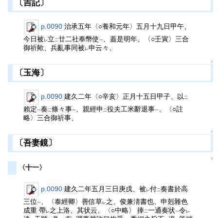
〔吉記〕
p.0090
治承五年〈○養和元年〉五月十九日甲午、
今日被
立
廿二社奉幣使
、蓋是明年、〈○壬寅〉三合
レ
二
一
御祈歟、兵亂事同被
申云々、
レ
↑
〔玉海〕
p.0090
建久二年〈○辛亥〉正月十五日甲子、以
二
賴定
奏
條々事
、親經申
役夫工米辭退事
、〈○註
一
二
一
二
一
略〉三合御祈事、
↑
〔吾妻鏡〕
↑
〈十一〉
p.0090
建久二年五月三日庚戌、被
付
奏書於高
レ
二
三位
、〈泰經卿〉善信草
之、俊兼淸書也、申剋雜色
一
レ
成重 帶
之上洛、其状云、〈○中略〉 捧
一通奏状
令
レ
二
一
レ