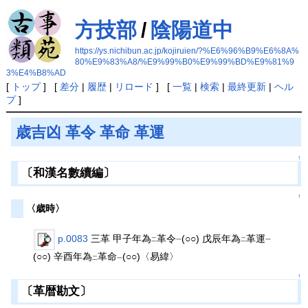
方技部
/
陰陽道中
https://ys.nichibun.ac.jp/kojiruien/?%E6%96%B9%E6%8A%
80%E9%83%A8/%E9%99%B0%E9%99%BD%E9%81%9
3%E4%B8%AD
[
トップ
] [
差分
|
履歴
|
リロード
] [
一覧
|
検索
|
最終更新
|
ヘル
プ
]
歳吉凶 革令 革命 革運
↑
〔和漢名數續編〕
↑
〈歳時〉
p.0083
三革 甲子年為
革令
(○○) 戊辰年為
革運
二
一
二
一
(○○) 辛酉年為
革命
(○○)〈易緯〉
二
一
↑
〔革暦勘文〕