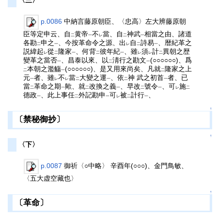
〈三〉
p.0086
中納言藤原朝臣、〈忠高〉左大辨藤原朝
臣等定申云、自
黄帝
不
當、自
神武
相當之由、諸道
二
一
レ
二
一
各勘
申之
、今按革命令之源、出
自
詩易
、暦紀革之
二
一
レ
二
一
説緯起
從
隆家
、何背
彼年紀
、雖
須
計
異朝之歴
レ
二
一
二
一
レ
レ
二
變革之當否
、昌泰以來、以
淸行之勘文
(○○○○○○)、爲
一
二
一
本朝之濫觴
(○○○○○○)、是又用來尚矣、凡就
隆家之上
二
一
二
元
者、雖
不
當
大變之運
、依
神 武之初首
者、已
一
レ
レ
二
一
二
一
當
革命之期
歟、就
改換之義
、早改
號令
、可
施
二
一
二
一
二
一
レ
二
德政
、此上事任
外記勘申
可
被
計行
、
一
二
一
レ
二
一
↑
〔禁秘御抄〕
↑
〈下〉
p.0087
御祈〈○中略〉 辛酉年(○○○)、金門鳥敏、
〈五大虚空藏也〉
↑
〔革命〕