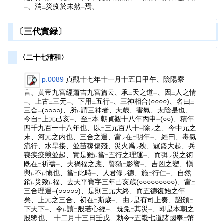
、消
災疫於未然
焉、
一
二
一
↑
〔三代實録〕
↑
〈二十七淸和〉
p.0089
貞觀十七年十一月十五日甲午、陰陽寮
言、黄帝九宮經蕭吉九宮篇云、承
天之道
、因
人之情
二
一
二
、上古
三元
、下用
五行
、三神相合(○○○○)、名曰
一
二
一
二
一
二
三合
(○○○○)、所
謂三神者、大歳、害氣、太陰是也、
一
レ
今自
上元己亥
、至
本 朝貞觀十八年丙申
(○○)、積年
二
一
二
一
四千九百一十八年也、以
三元百八十
除
之、今中元之
二
一
レ
末、河元之内也、三合之運、當
在
明年
、經曰、毒氣
レ
二
一
流行、水旱接、並苗稼傷殘、災火爲
殃、冦盜大起、兵
レ
喪疾疫競並起、實是雖
當
五行之理運
、而弭
災之術
レ
二
一
レ
既在
祈禱
、夫禍福之應、譬猶
影響
、吉凶之變、愼
二
一
二
一
與
不
愼也、當
此時
、人君修
德、施
行仁
、自然
レ
レ
二
一
レ
二
一
銷
災致
福、去天平寶字三年己亥歳(○○○○○○○○○)、當
レ
レ
二
三合理運
(○○○○○)、是則三元大終、而五德復始之年
一
矣、上元之三合、初在
斯歳
、由
是有司上奏、詔頒
二
一
レ
二
下天下
、令
讀
般若心經
、既免
其災
、即是本朝之
一
レ
二
一
二
一
殷鑒也、 十二月十三日壬戌、勅令
五畿七道諸國奉
幣
下
二