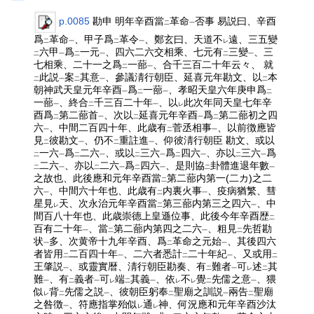
p.0085
勘申 明年辛酉當
革命
否事 易説曰、辛酉
二
一
爲
革命
、甲子爲
革令
、鄭玄曰、天道不
遠、三五變
二
一
二
一
レ
六甲
爲
一元
、四六二六交相乘、七元有
三變
、三
二
一
二
一
二
一
七相乘、二十一之爲
一蔀
、合千三百二十年云々、 就
二
一
此説
案
其意
、參議淸行朝臣、延喜元年勘文、以
本
二
一
二
一
二
朝神武天皇元年辛酉
爲
一蔀
、孝昭天皇六年庚申爲
一
二
一
二
一蔀
、終合
千三百二十年
、以
此次年同天皇七年辛
一
二
一
レ
酉爲
第二蔀首
、次以
延喜元年辛酉
爲
第二蔀初之四
二
一
二
一
二
六
、中間二百四十年、此歳有
菅丞相事
、以前徴應皆
一
二
一
見
彼勘文
、仍不
重註進
、仰彼淸行朝臣 勘文、或以
二
一
二
一
一六
爲
二六
、或以
三六
爲
四六
、亦以
三六
爲
二
一
二
一
二
一
二
一
二
一
二六
、亦以
二六
爲
四六
、是則協
卦體進退年數
二
一
二
一
二
一
二
一
之故也、此後應和元年辛酉當
第二蔀内第一(二カ)之二
二
六
、中間六十年也、此歳有
内裏火事
、疫病猶繁、彗
一
二
一
星見
天、次永治元年辛酉當
第三蔀内第三之四六
、中
レ
二
一
間百八十年也、此歳崇德上皇遜位事、此後今年辛酉歴
二
百有二十年
、當
第二蔀内第四之二六
、粗見
先哲勘
一
二
一
二
状
多、次黄帝十九年辛酉、爲
革命之元始
、其後四六
一
二
一
者皆用
二百四十年
、二六者悉計
二十年紀
、又或用
二
一
二
一
二
王肇説
、或靈實暦、淸行朝臣勘奏、有
難者
可
述
其
一
二
一
レ
二
難
、有
義者
可
端
其義
、依
不
覺
先儒之意
、猥
一
二
一
レ
二
一
レ
レ
二
一
似
背
先儒之説
、彼朝臣躬奉
聖廟之訓説
兩告
聖廟
レ
二
一
二
一
二
之咎徴
、符應指掌殆似
通
神、何況應和元年辛酉沙汰
一
レ
レ