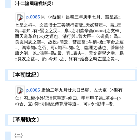
〈十二諸國瑞祥妖災〉
p.0085
同〈○醍醐〉昌泰三年庚申七月、彗星當
二
七星之柄
、文章博士三善淸行密覽
天妖彗星
、當
星
一
二
一
二
柄
者知
有
賢臣之災
、禀
之明歳辛酉(○○○○)之支幹、
一
レ
二
一
レ
而天道革命(○○)之運也、淸行與
菅大臣
〈○道眞〉爲
二
一
二
良友同志之契
、故投
簡云、彗星當
斗柄
近
革命之運
一
レ
二
一
二
、鴻宰知
之否、可
知不
知
之、臨運之基也、菅家登
一
レ
レ
レ
レ
庸之例、以
鴻宰
爲
最、宜
表去
、天文密學之幸、爲
二
一
レ
二
一
良友之益
、於
今知
之、終有
延喜之時左遷之災
、
二
一
レ
レ
二
一
↑
〔本朝世紀〕
p.0085
康治二年九月廿六日己卯、左大臣〈○源有
仁〉召
權少外記淸原重憲
仰曰、明年甲子當
革令
(○
二
一
二
一
○)否、宜
仰
明經紀傳算暦等道
、可
令
勘申
者、
レ
二
一
レ
二
一
↑
〔革暦勘文〕
↑
〈二〉