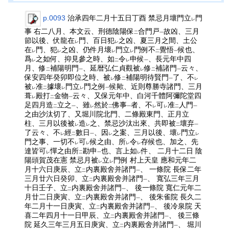
p.0093
治承四年二月十五日丁酉 禁忌月壞門立
門
レ
事 右二八月、本文云、刑德陰陽保
合門戸
故凶、三月
二
一
節以後、伏龍在
門、百日犯
之凶、夏三月之間、土公
レ
レ
在
門、犯
之凶、仍件月壞
門立
門例不
覺悟
候也、
レ
レ
レ
レ
二
一
爲
之如何、抑見參之時、如
令
申候
、長元年中四
レ
二
レ
一
月、修
補陽明門
、延暦弘仁貞觀被
修
補諸門
云々、
二
一
レ
二
一
保安四年癸卯即位之時、被
修
補陽明待賢門
了、不
レ
二
一
レ
被
准
據壞
門立
門之例
候歟、近則尊勝寺諸門、三月
レ
二
レ
レ
一
葺
殿打
金物
云々、又保元年中、白河千體阿彌陀堂四
レ
二
一
足四月造
立之
、雖
然於
佛事
者、不
可
准
人門
二
一
レ
二
一
レ
レ
二
一
之由沙汰切了、又堀川院北門、二條殿東門、正月立
柱、三月以後被
造
之、禁忌沙汰出來、共即被
壞弃
レ
レ
二
一
了云々、不
經
數日
、因
之案、三月以後、壞
門立
レ
二
一
レ
レ
レ
門之事、一切不
可
候之由、所
令
存候也、加之、先
レ
レ
レ
レ
達皆可
憚之由所
勘申
也、言上如
件、 二月十二日 陰
レ
二
一
レ
陽頭賀茂在憲 禁忌月被
立
門例 村上天皇 應和元年二
レ
レ
月十六日庚辰、立
内裏殿舍并諸門
、 一條院 長保二年
二
一
三月廿六日癸卯、立
内裏殿舍并諸門
、 寬弘三年三月
二
一
十日壬子、立
内裏殿舍并諸門
、 後一條院 寬仁元年二
二
一
月廿二日庚寅、立
内裏殿舍并諸門
、 後朱雀院 長久二
二
一
年二月十一日庚寅、立
内裏殿舍并諸門
、 後冷泉院 天
二
一
喜二年四月十一日甲辰、立
内裏殿舍并諸門
、 後三條
二
一
院 延久三年三月五日庚寅、立
内裏殿舍并諸門
、 堀川
二
一