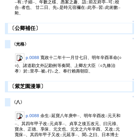
有
子細
、年數之樣、愚案之趣、詣
前左府亭
可
校
一
二
一
二
一
二
合
者也、 廿二日、先
是時元宿禰在
此亭
習
此術數
一
レ
二
一
二
一
歟、
↑
〔公卿補任〕
↑
〈光格〉
p.0088
寬政十二年十一月廿七日、明年辛酉革命(○
○)、諸道勘文外記勘例等奏聞、上卿左大臣〈○九條治
孝〉於
里亭
被
行
之、奉行賴壽朝臣、
二
一
レ
レ
↑
〔紫芝園漫筆〕
↑
〈八〉
p.0088
余生
延寶八年庚申
、明年辛酉改
元天和
二
一
二
、其四年甲子改
元貞享
、貞享之後五改元、曰元祿、
一
二
一
寶永、正德、享保、元文也、元文之六年辛酉、又改
元
二
寬保
、其四年甲子又改
元延享
、聞
之曰、日本博士
一
二
一
レ