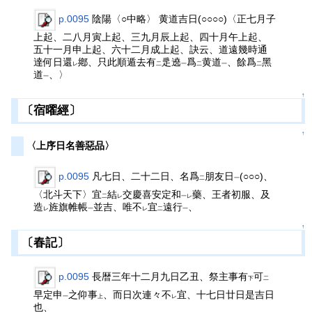
p.0095
陰陽〈○中略〉 黄道吉日(○○○○)〈正七月子
上起、二八月寅上起、三九月辰上起、四十月午上起、
五十一月申上起、六十二月成上起、訣云、道遠幾時通
達何日還
鄕、只此順遁去有
辵遶
爲
黄道
、餘爲
黑
レ
二
一
二
一
二
道
、〉
一
↑
〔宿曜經〕
↑
〈上序日名善惡品〉
p.0095
凡七日、二十二日、名爲
朋友日
(○○○)、
二
一
〈北斗天下〉宜
結
交慶喜安定和
藥、王者初服、及
二
レ
一レ
造
旌旗帷帳
並吉、唯不
宜
遠行
、
レ
一
レ
二
一
↑
〔春記〕
p.0095
長暦三年十二月九日乙丑、祭主事有
可
下
二
早定申
之仰事
、而日次連々不
宜、十七日廿日是吉日
一
上
レ
也、