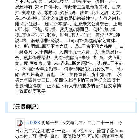
全不
知
來處
、或示
後昆
自解
事等、傍例非
一、
レ
二
一
二
一
レ
レ
易經特有
家々口傳
歟、即此帝王運數命期算術、古來
二
一
推
究本經
以
繋辭原
始反
終、故知
死生之説
之文
二
一
下
レ
レ
二
一
上
爲
本據
歟、算術之支證猶是彷彿微妙也、占行之術數
二
一
雖
似
狂誕
、難
究
本據
、近來朱文公眞贊云、上無
レ
二
一
レ
二
一
所
傳、下無
所
授、然則無
傳而已、傳雖
無
據、
レ
レ
レ
レ
レ
レ
レ
授
其道
不
可
泯歟、唯無
其人
而已、何況已有
師
二
一
レ
レ
二
一
二
説
哉、兩條必非
秘説
、且可
在
鄭焦兩家之書林
一
二
一
レ
二
一
歟、所
謂續
四聖不言之蘊
、爲
千古不傳之秘便
、曰
レ
二
一
二
一
一卦各具
六十四卦
、凡四千九十六卦、與
焦贛易林
二
一
二
一
合、然其條理精密、則有
先儒所
未發
者
歟、先々勘
下
二
一
上
文、度 度奏言、雖
未
盡若
斯之煩辭
、以
便
于革卦
レ
三
二
一
レ
二
、不
配
今年之勤事
、何勞
師記(説カ)於故革
、爲
一
レ
二
一
二
一
レ
銘
帝祚於新鼎
者也、 右二箇條宣旨、辨申如
件、 永
二
一
レ
德元年四月廿三日、從四位上行少納言兼侍從文章博士
菅原朝臣淳嗣、 正四位下行大學頭兼少納言侍從文章博
士菅原朝臣秀長
↑
〔元長卿記〕
p.0088
明應十年〈○文龜元年〉二月二十一日、今
日四六二六之術數得
一義
、可
悦々々、蔀首了蔀(○○○
二
一
レ
○)ニ付テ可
覺悟
事也、陽爻陰爻不
可
巡
廻於蔀之所
二
一
レ
レ
二