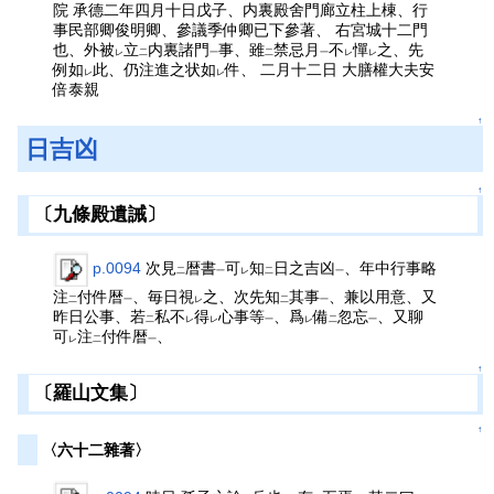
院 承德二年四月十日戊子、内裏殿舍門廊立柱上棟、行
事民部卿俊明卿、參議季仲卿已下參著、 右宮城十二門
也、外被
立
内裏諸門
事、雖
禁忌月
不
憚
之、先
レ
二
一
二
一
レ
レ
例如
此、仍注進之状如
件、 二月十二日 大膳權大夫安
レ
レ
倍泰親
↑
日吉凶
↑
〔九條殿遺誡〕
p.0094
次見
暦書
可
知
日之吉凶
、年中行事略
二
一
レ
二
一
注
付件暦
、毎日視
之、次先知
其事
、兼以用意、又
二
一
レ
二
一
昨日公事、若
私不
得
心事等
、爲
備
忽忘
、又聊
二
レ
レ
一
レ
二
一
可
注
付件暦
、
レ
二
一
↑
〔羅山文集〕
↑
〈六十二雜著〉