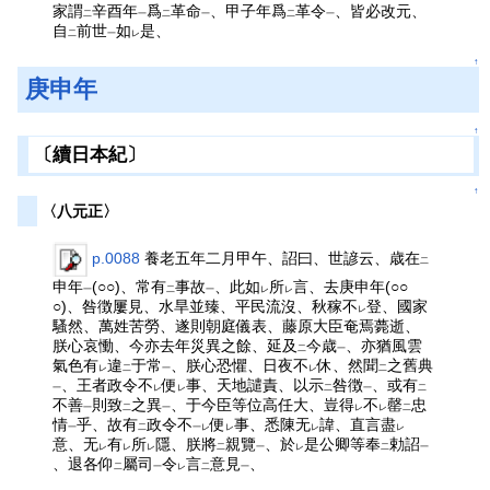
家謂
辛酉年
爲
革命
、甲子年爲
革令
、皆必改元、
二
一
二
一
二
一
自
前世
如
是、
二
一
レ
↑
庚申年
↑
〔續日本紀〕
↑
〈八元正〉
p.0088
養老五年二月甲午、詔曰、世諺云、歳在
二
申年
(○○)、常有
事故
、此如
所
言、去庚申年(○○
一
二
一
レ
レ
○)、咎徴屢見、水旱並臻、平民流沒、秋稼不
登、國家
レ
騷然、萬姓苦勞、遂則朝庭儀表、藤原大臣奄焉薨逝、
朕心哀慟、今亦去年災異之餘、延及
今歳
、亦猶風雲
二
一
氣色有
違
于常
、朕心恐懼、日夜不
休、然聞
之舊典
レ
二
一
レ
二
、王者政令不
便
事、天地譴責、以示
咎徴
、或有
一
レ
レ
二
一
二
不善
則致
之異
、于今臣等位高任大、豈得
不
罄
忠
一
二
一
レ
レ
二
情
乎、故有
政令不
便
事、悉陳无
諱、直言盡
一
二
一レ
レ
レ
レ
意、无
有
所
隱、朕將
親覽
、於
是公卿等奉
勅詔
レ
レ
レ
二
一
レ
二
一
、退各仰
屬司
令
言
意見
、
二
一
レ
二
一