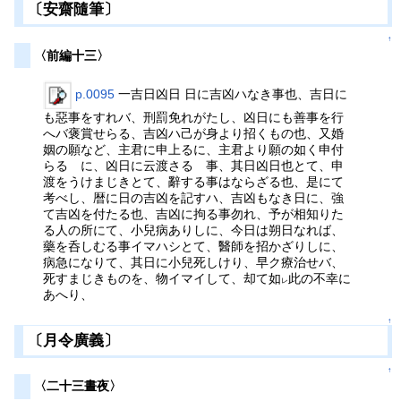
〔安齋隨筆〕
↑
〈前編十三〉
p.0095
一吉日凶日 日に吉凶ハなき事也、吉日に
も惡事をすれバ、刑罰免れがたし、凶日にも善事を行
へバ褒賞せらる、吉凶ハ己が身より招くもの也、又婚
姻の願など、主君に申上るに、主君より願の如く申付
らるゝに、凶日に云渡さるゝ事、其日凶日也とて、申
渡をうけまじきとて、辭する事はならざる也、是にて
考べし、暦に日の吉凶を記すハ、吉凶もなき日に、強
て吉凶を付たる也、吉凶に拘る事勿れ、予が相知りた
る人の所にて、小兒病ありしに、今日は朔日なれば、
藥を呑しむる事イマハシとて、醫師を招かざりしに、
病急になりて、其日に小兒死しけり、早ク療治せバ、
死すまじきものを、物イマイして、却て如
此の不幸に
レ
あへり、
↑
〔月令廣義〕
↑
〈二十三晝夜〉