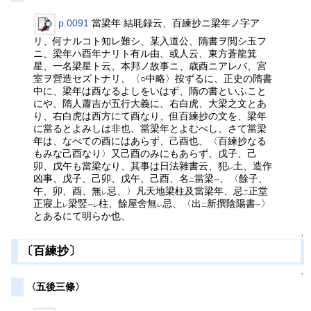
p.0091
當梁年 結毦録云、百練抄ニ梁年ノ字ア
リ、何ナルコト知レ難シ、某入道公、隋書ヲ閲シ玉フ
ニ、梁年ハ酉年ナリト有ル由、或人云、東方蒼龍箕
星、一名梁星ト云、本邦ノ故事ニ、歳酉ニアレバ、宮
室ヲ營造セズトナリ、〈○中略〉按ずるに、正史の隋書
中に、梁年は酉なるよしをいはず、隋の書といふこと
にや、隋人蕭吉が五行大義に、右白虎、大梁之文とあ
り、右白虎は西方にて酉なり、但百練抄の文を、梁年
に當るとよみしは非也、當梁年とよむべし、さて當梁
年は、なべての酉にはあらず、己酉也、〈百練抄なる
もみな己酉なり〉又己酉のみにもあらず、戊子、己
卯、戊午も當梁なり、其事は日法雜書云、犯
土、造作
レ
凶事、戊子、己卯、戊午、己酉、名
當梁
、〈餘子、
二
一
午、卯、酉、無
忌、〉凡天地梁柱及當梁年、忌
正堂
レ
二
正寢上
梁竪
柱、餘屋舍無
忌、〈出
新撰陰陽書
〉
レ
一レ
レ
二
一
とあるにて明らか也、
↑
〔百練抄〕
↑
〈五後三條〉