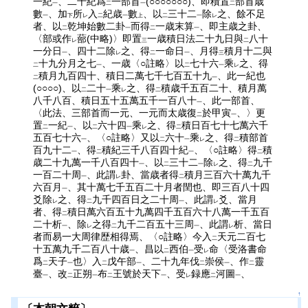
一紀
、二十紀爲
一部首
(○○○○○○○)、即積置
部首歳
一
二
一
二
數
、加
所
入
紀歳
數
、以
三十二
除
之、餘不足
一
下
レ
二
一
上
二
一
レ
者、以
乾坤始數二卦
而得
一歳末算
、即主歳之卦、
二
一
二
一
〈部或作
蔀(中略)〉即置
一歳積日法二十九日與
八十
レ
三
二
一分日
、四十二除
之、得
一命日
、月得
積月十二與
一
レ
二
一
三
十九分月之七
、一歳〈○註略〉以
七十六
乘
之、得
二
一
二
一
レ
積月九百四十、積日二萬七千七百五十九
、此一紀也
二
一
(○○○○)、以
二十
乘
之、得
積歳千五百二十、積月萬
二
一
レ
二
八千八百、積日五十五萬五千一百八十
、此一部首、
一
〈此法、三部首而一元、一元而太歳復
於甲寅
、〉更
二
一
置
一紀
、以
六十四
乘
之、得
積日百七十七萬六千
二
一
二
一
レ
二
五百七十六
、〈○註略〉又以
六十
乘
之、得
積部首
一
二
一
レ
二
百九十二
、得
積紀三千八百四十紀
、〈○註略〉得
積
一
二
一
二
歳二十九萬一千八百四十
、以
三十二
除
之、得
九千
一
二
一
レ
二
一百二十周
、此謂
卦、當歳者得
積月三百六十萬九千
一
レ
二
六百月
、其十萬七千五百二十月者閏也、即三百八十四
一
爻除
之、得
九千四百日之二十周
、此謂
爻、當月
レ
二
一
レ
者、得
積日萬六百五十九萬四千五百六十八萬一千五百
二
二十析
、除
之得
九千二百五十三周
、此謂
析、當日
一
レ
二
一
レ
者而易一大周律歴相得焉、〈○註略〉今入
天元二百七
二
十五萬九千二百八十歳
、昌以
西伯
受
命〈受洛書命
一
二
一
レ
爲
天子
也〉入
戊午部
、二十九年伐
崇侯
、作
靈
二
一
二
一
二
一
二
臺
、改
正朔
布
王號於天下
、受
録應
河圖
、
一
二
一
二
一
レ
二
一
↑