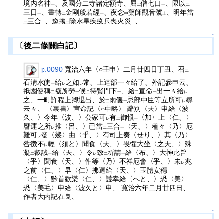
境内名神
、及國分二寺諸定額寺、屈
僧七口
、限以
一
二
一
二
三日
、晝轉
金剛般若經
、夜念
藥師觀音號
、明年當
一
二
一
中
上
三合
、豫攘
除水旱疾疫兵喪火災
、
二
一
二
一
↑
〔後二條關白記〕
p.0090
寬治六年〈○壬申〉二月廿四日丁丑、召
二
石淸水使
給
之如
常、上達部一々給了、外記參申云、
一
レ
レ
祇園使稱
襪所勞
候
待賢門下
、給
宣命
出一々給
二
一
二
一
二
一
レ
之、一町許程上卿退出、於
雨儀
忌部中臣等立所可
尋
二
一
レ
云々、 〈裏書〉宣命記〈○中略〉 辭別〈天〉申給〈波
久、〉今年〈波、〉公家可
有
御愼
〈加〉上〈仁、〉
レ
二
一
暦運之所
推〈呂、〉已當
三合
〈天、〉種々〈乃〉厄
レ
二
一
難可
發〈幾〉由〈乎、〉有司上奏〈せり、〉其〈乃〉
レ
咎徴不
輕〈須と〉聞食〈天、〉畏懼大坐〈之天、〉殊
レ
凝
叡誠
給〈天、〉令
致
祈請
給〈布、〉大神此旨
二
一
レ
二
一
〈乎〉聞食〈天、〉件等〈乃〉不祥厄會〈乎、〉未
兆
レ
之前〈仁、〉早〈仁〉拂退給〈天、〉玉體安穩
〈仁、〉黔首歡樂〈仁、〉護幸給〈へと、〉恐〈美〉
恐〈美毛〉申給〈波久と〉申、 寬治六年二月廿四日、
作者大内記在良、
↑