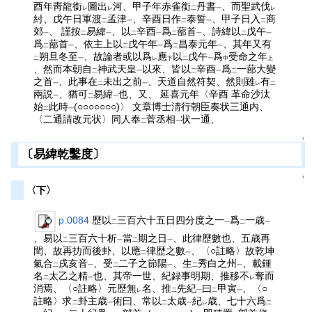
酉年靑龍銜
圖出
河、甲子年赤雀銜
丹書
、而聖武伐
レ
レ
二
一
レ
紂、戊午日軍渡
孟津
、辛酉日作
泰誓
、甲子日入
商
二
一
二
一
二
郊
、 謹按
易緯
、以
辛酉
爲
蔀首
、詩緯以
戊午
一
二
一
二
一
二
一
二
一
爲
蔀首
、依主上以
戊午年
爲
昌泰元年
、其年又有
二
一
二
一
二
一
朔旦冬至
、故論者或以爲
應
以
戊午
爲
受命之年
二
一
レ
下
二
一
中
上
、然而本朝自
神武天皇
以來、皆以
辛酉
爲
一蔀大變
二
一
二
一
二
之首
、此事在
未出之前
、天道自然符契、然則雖
有
一
二
一
レ
二
兩説
、猶可
易緯
也、又、 延喜元年〈辛酉 革命沙汰
一
二
一
始
此時
(○○○○○○○)〉 文章博士淸行朝臣奏状三通内、
二
一
〈二通請改元状〉同人奉
菅丞相
状一通、
二
一
↑
〔易緯乾鑿度〕
↑
〈下〉
p.0084
歴以
三百六十五日四分度之一
爲
一歳
二
一
二
一
、易以
三百六十析
當
期之日
、此律歴數也、五歳再
二
一
二
一
閏、故再扐而後卦、以應
律歴之數
、〈○註略〉故乾坤
二
一
氣合
戌亥音
、受
二子之節陽
、生
秀白之州
、載鍾
二
一
二
一
二
一
名
太乙之精
也、其帝一世、紀録事明期、推移不
奪而
二
一
レ
消焉、〈○註略〉元歴無
名、推
先紀
曰
甲寅
、〈○
レ
二
一
二
一
註略〉求
卦主歳
術曰、常以
太歳
紀
歳、七十六爲
二
一
二
一
レ
二