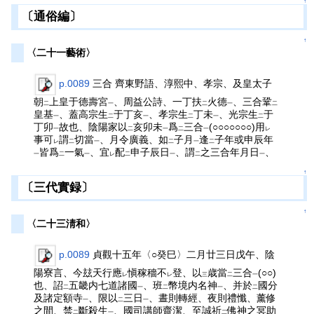
↑
〔通俗編〕
↑
〈二十一藝術〉
p.0089
三合 齊東野語、淳熙中、孝宗、及皇太子
朝
上皇于德壽宮
、周益公詩、一丁扶
火德
、三合鞏
二
一
二
一
二
皇基
、蓋高宗生
于丁亥
、孝宗生
丁未
、光宗生
于
一
二
一
二
一
二
丁卯
故也、陰陽家以
亥卯未
爲
三合
(○○○○○○○)用
一
二
一
二
一
レ
事可
謂
切當
、月令廣義、如
子月
逢
子年或申辰年
レ
二
一
二
一
二
皆爲
一氣
、宜
配
申子辰日
、謂
之三合年月日
、
一
二
一
レ
二
一
二
一
↑
〔三代實録〕
↑
〈二十三淸和〉
p.0089
貞觀十五年〈○癸巳〉二月廿三日戊午、陰
陽寮言、今玆天行應
愼稼穡不
登、以
歳當
三合
(○○)
レ
レ
三
二
一
也、詔
五畿内七道諸國
、班
幣境内名神
、并於
國分
二
一
二
一
二
及諸定額寺
、限以
三日
、晝則轉經、夜則禮懺、薰修
一
二
一
之間、禁
斷殺生
、國司講師齋潔、至誠祈
佛神之冥助
二
一
二