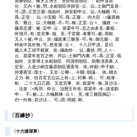
憲榮朝臣、權天文博士、安倍晴道朝臣、〉勘申旨區
分、又内々被
問
永範朝臣并師安
云、以
土御門皇居
レ
二
一
二
一
可
謂
正堂正寢
哉如何、師安勘申云、以
大極殿
可
レ
二
一
二
一
レ
爲
正堂
、以
小安殿
可
爲
正寢
、内大臣〈○藤原賴
二
一
二
一
レ
二
一
長〉難云、以
大極殿
不
可
稱
正堂
云々、攝政〈○
二
一
レ
レ
二
一
藤原忠通〉被
定申
云、當梁年可
忌之由多見
書籍
、
二
一
レ
二
一
何強可
有
造宮事
哉、至
于堂寢
者重可
被
尋歟、
レ
二
一
二
一
レ
レ
又人々被
申云、於
攝政東三條第
可
有
御元服
、當
レ
二
一
レ
二
一
時洛中其外無
可
然舍屋
云々、 十八日甲戌、是日、
二
レ
一
藏人木工頭平範家、依
攝政仰
、以
書状
問
人々
二
一
二
一
二
一
云、當梁年造宮之例、并以
土御門内裏
可
爲
正堂
哉
二
一
レ
二
一
如何、文章博士永範朝臣、同茂明朝臣、助敎淸原眞 人
定安、入道少納言藤原朝臣通憲等、依
仰勘
申子細
、
レ
二
一
抑通憲非
儒士
、又非
公卿
、今關
朝議
、依
稽古
二
一
二
一
二
一
二
之力
歟、但百官五位以上有
上
封事
例
、可
相准
一
下
二
一
上
二
一
歟、 二十九日乙酉、又造宮事、依
當梁年
無
其沙汰
二
一
二
一
、法皇〈○鳥羽〉仰云、治暦五年依
當梁年
令
諸道勘
二
一
二
申
、不
被
上
大極殿棟
云々、見
後三條院御記
、
一
レ
レ
二
一
二
一
仍一向無
其沙汰
、可
謂
明鏡
歟、
二
一
レ
二
一
↑
〔百練抄〕
↑
〈十六後深草〉