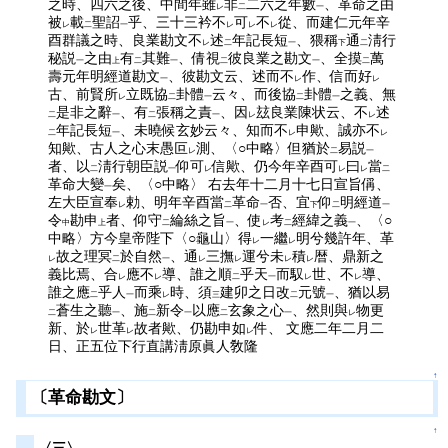
之時、四六之後、中間年雖
非
二六之年數
、革命之由
レ
二
一
被
載
聖詔
乎、三十三衿不
可
不
從、而建仁元年辛
レ
二
一
レ
レ
レ
酉群議之時、良業勘文不
述
年記長短
、猥稱
通
淸行
レ
二
一
下
二
秘説
之由
有
其難
、倩視
彼良業之勘文
、全摸
萬
一
上
二
一
二
一
二
壽元年明經道勘文
、彼勘文云、述而不
作、信而好
一
レ
レ
古、前賢所
立既協
卦體
云々、而後協
卦體
之義、無
レ
二
一
二
一
是非之辭
、有
張稱之責
、因
玆良業陳状云、不
述
二
一
二
一
レ
レ
年記長短
、未曉候玄妙云々、知而不
申歟、誠亦不
二
一
レ
レ
知歟、古人之心末愚叵
測、〈○中略〉但猶於
易説
レ
二
一
者、以
淸行朝臣説
仰可
信歟、仍今年辛酉可
曰
當
二
一
レ
レ
レ
二
革命大變
矣、〈○中略〉 右去年十二月十七日宣旨偁、
一
左大臣宣奉
勅、明年辛酉當
革命
否、宜
仰
明經道
レ
二
一
下
二
一
令
勘申
者、仰守
綸絲之旨
、使
考
經緯之義
、〈○
中
上
二
一
レ
二
一
中略〉方今皇帝陛下〈○龜山〉得
一繼
明兮幾許年、革
レ
レ
故之理冥
於自然
、通
三撫
運兮未
積
暦、鼎新之
レ
二
一
レ
レ
レ
レ
義比焉、合
應不
導、誰之順
乎天
而馭
世、不
導、
レ
レ
二
一
レ
レ
誰之應
乎人
而乘
時、須
建卯之日改
元號
、猶以易
二
一
レ
三
二
一
蒼生之聽
、施
新令
以應
玄象之心
、然則與
物更
二
一
二
一
二
一
レ
新、於
世革
故者歟、仍勘申如
件、 文應二年二月二
レ
レ
レ
日、正五位下行直講淸原眞人敎隆
↑
〔革命勘文〕
↑