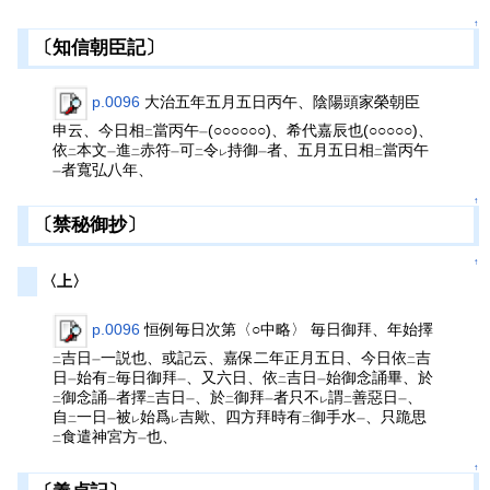
↑
〔知信朝臣記〕
p.0096
大治五年五月五日丙午、陰陽頭家榮朝臣
申云、今日相
當丙午
(○○○○○○)、希代嘉辰也(○○○○○)、
二
一
依
本文
進
赤符
可
令
持御
者、五月五日相
當丙午
二
一
二
一
二
レ
一
二
者寬弘八年、
一
↑
〔禁秘御抄〕
↑
〈上〉
p.0096
恒例毎日次第〈○中略〉 毎日御拜、年始擇
吉日
一説也、或記云、嘉保二年正月五日、今日依
吉
二
一
二
日
始有
毎日御拜
、又六日、依
吉日
始御念誦畢、於
一
二
一
二
一
御念誦
者擇
吉日
、於
御拜
者只不
謂
善惡日
、
二
一
二
一
二
一
レ
二
一
自
一日
被
始爲
吉歟、四方拜時有
御手水
、只跪思
二
一
レ
レ
二
一
食遣神宮方
也、
二
一
↑