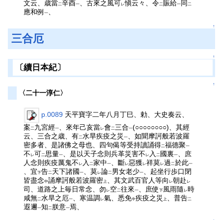
文云、歳當
辛酉
、古來之風可
愼云々、令
賑給
同
二
一
レ
二
一
二
應和例
、
一
↑
三合厄
↑
〔續日本紀〕
↑
〈二十一淳仁〉
p.0089
天平寶字二年八月丁巳、勅、大史奏云、
案
九宮經
、來年己亥當
會
三合
(○○○○○○○○)、其經
二
一
レ
二
一
云、三合之歳、有
水旱疾疫之災
、如聞摩訶般若波羅
二
一
密多者、是諸佛之母也、四句偈等受持讀誦得
福德聚
二
一
不
可
思量
、是以天子念則兵革災害不
入
國裏
、庶
レ
二
一
レ
二
一
人念則疾疫厲鬼不
入
家中
、斷
惡獲
祥莫
過
於此
レ
二
一
レ
レ
レ
二
一
、宜
告
天下諸國
、莫
論
男女老少
、起坐行歩口閉
下
二
一
レ
二
一
皆盡念
誦摩訶般若波羅密
、其文武百官人等向
朝赴
中
上
レ
レ
司、道路之上毎日常念、勿
空
往來
、庶使
風雨隨
時
レ
二
一
下
レ
咸無
水旱之厄
、寒温調
氣、悉免
疾疫之災
、普告
二
一
レ
中
上
二
遐邇
知
朕意
焉、
一
二
一