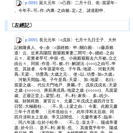
p.0091
延久元年〈○己酉〉二月十日、依
當梁年
二
一
、今年不
可
作
内裏
之由被
定
之、諸道勘申、
レ
レ
二
一
レ
レ
↑
〔左經記〕
p.0091
長元元年〈○戊辰〉七月十九日壬子、大外
記賴隆眞人、令
余〈○源經賴〉申
關白殿
〈○藤原賴
三
二
一
道〉云、近來高陽院 殿寢殿東妻二間可
令
續給
之由
二
レ
一
云々、若實者早可
申留
也、小南殿寢殿去六月被
立之
二
一
レ
由云々、同留
作造
可
被
行
解謝法
(○○○)之由可
申
二
一
レ
レ
二
一
レ
也、其故者、今年當梁年也、子午爲
地梁
、河魁天岡
二
一
爲
天梁
、功曹爲
大歳之元
、使
以
功曹
加
大歳
二
一
二
一
下
二
一
中
上
、河魁天岡臨
地、子午是爲
天梁
、加
地梁
、名曰
レ
二
一
二
一
二
當梁之歳
、代位天門地戸、庚屬
子、戊辰戊戌名
天梁
一
レ
二
之歳
(○○○○○)、庚辰庚戌爲
地梁之歳
(○○○○○)、凡當梁
一
二
一
歳、正寢正堂上
梁竪
柱、不
利
家長
、多
凶少
レ
レ
レ
二
一
レ
レ
福、財賄耗散、家官云々、元慶二年戊戌之歳四月廿五
日竪
大極殿柱
、〈不
見
上梁之由
〉今案、此殿元慶
二
一
レ
二
一
三年十月造畢、〈元年造始云々、此年淳和太后崩、同
四月淸和太上皇崩、帝又諒闇也、〉元慶帝遂不
臨幸
二
一
、同八年讓
位於小松帝
、〈不
立
皇太子
、陽成帝運
二
一
レ
二
一
盡
於今日
、是不
利
家長
也、〉其後寬平年中、陽成
二
一
レ
二
一