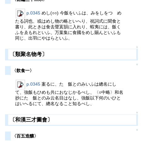
p.0345
めし(○○) 今飯をいふは、みをしをつゞめ
たる詞也、或はめし物の略といへり、祝詞式に聞食と
書り、此ときは食去聲寘韻に入れり、蝦夷には、飯く
ふをゑもれといふ、万葉集に食國をめし賜んといふも
同じ、出羽にやはらといふ、
↑
〔類聚名物考〕
↑
〈飮食一〉
p.0345
案るに、たゞ飯とのみいふは總名にし
て、強飯もひめも共におなじかるべし、〈○中略〉和名
抄にたゞ飯とのみ云名目はなし、強飯以下何のいひと
はいへるにて、總名なること知るべし、
↑
〔和漢三才圖會〕
↑
〈百五造釀〉