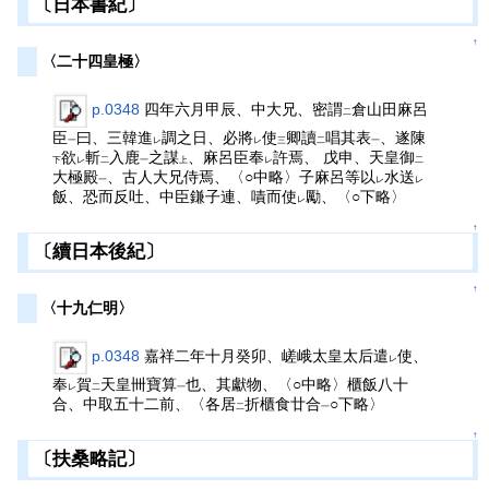
〔日本書紀〕
↑
〈二十四皇極〉
p.0348
四年六月甲辰、中大兄、密謂
倉山田麻呂
二
臣
曰、三韓進
調之日、必將
使
卿讀
唱其表
、遂陳
一
レ
レ
三
二
一
欲
斬
入鹿
之謀
、麻呂臣奉
許焉、 戊申、天皇御
下
レ
二
一
上
レ
二
大極殿
、古人大兄侍焉、〈○中略〉子麻呂等以
水送
一
レ
レ
飯、恐而反吐、中臣鎌子連、嘖而使
勵、〈○下略〉
レ
↑
〔續日本後紀〕
↑
〈十九仁明〉
p.0348
嘉祥二年十月癸卯、嵯峨太皇太后遣
使、
レ
奉
賀
天皇卌寶算
也、其獻物、〈○中略〉櫃飯八十
レ
二
一
合、中取五十二前、〈各居
折櫃食廿合
○下略〉
二
一
↑
〔扶桑略記〕