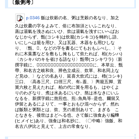
〔飯粥考〕
p.0346
飯は炊穀の名、粥は烹穀の名なり、加之
久は炊爨の字をよみて、俗に布加須といふこれなり、
蒸は湯氣を洩さぬにいひ、炊は湯氣を洩すにいへばお
なじからず、甑(コシキ)は炊籠(カシキコ)を轉約し語、
いにしへは籠を用ひ、又は瓦器、木器をも用ひしな
り、〈甑、𬅎、などの字を書るにてもおもふべし、〉そ
れに木葉藁などを敷もし掩もして炊たれば、柏(カシハ)
〈カシキバのキを省ける語なり〉甑帶(コシキワラ)〈新
撰字鏡に、𤏮莊楊反炊飯之具、己志支和良云々、和名抄に、本草云、甑
帶、和名古之岐和良、辨色立成云、炊單、和名同上な
ど見ゆ、〉などの名あり、延喜大炊式には、櫓(コシキ)
三口、〈高各三尺、口徑三尺、有
蓋、〉輿籠五脚、置
レ
簀六枚と見えたれば、柏の代に簀を用るも、はやくよ
りのわざなり、煮は水あるにいひ、熬は水なきにいふ
なるを、新撰字鏡に熬煎也、煎
魚鳥等
是也、爾留又
二
一
伊留とあるによりて、一事とおもひ混べからず、然れ
ば飯類と粥類とは、炊、烹の差別ありて、まぎるゝこ
となきを、後世はまどへる也、さて飯に強食あり糄𥻨
(ヒメイヒ)あり、強食は和名抄に、〈〇中略〉強飯、和
名古八伊比と見えて、上古の常食なり、
↑