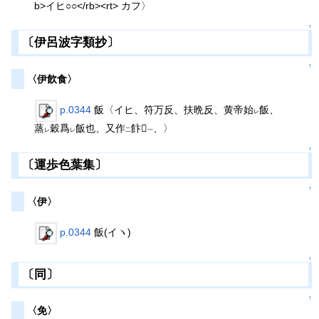
b>イヒ○○</rb><rt> カフ〉
↑
〔伊呂波字類抄〕
↑
〈伊飮食〉
p.0344
飯〈イヒ、符万反、扶晩反、黄帝始
飯、
レ
蒸
穀爲
飯也、又作
飰𩚳
、〉
レ
レ
二
一
↑
〔運歩色葉集〕
↑
〈伊〉
p.0344
飯(イヽ)
↑
〔同〕
↑
〈免〉