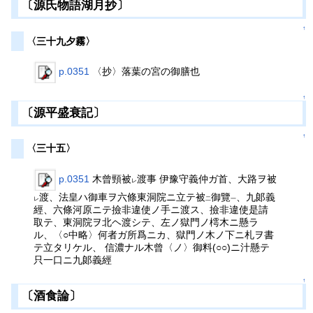
〔源氏物語湖月抄〕
↑
〈三十九夕霧〉
p.0351
〈抄〉落葉の宮の御膳也
↑
〔源平盛衰記〕
↑
〈三十五〉
p.0351
木曾頸被
渡事 伊豫守義仲ガ首、大路ヲ被
レ
渡、法皇ハ御車ヲ六條東洞院ニ立テ被
御覽
、九郞義
レ
二
一
經、六條河原ニテ撿非違使ノ手ニ渡ス、撿非違使是請
取テ、東洞院ヲ北ヘ渡シテ、左ノ獄門ノ樗木ニ懸ラ
ル、〈○中略〉何者ガ所爲ニカ、獄門ノ木ノ下ニ札ヲ書
テ立タリケル、 信濃ナル木曾〈ノ〉御料(○○)ニ汁懸テ
只一口ニ九郞義經
↑
〔酒食論〕