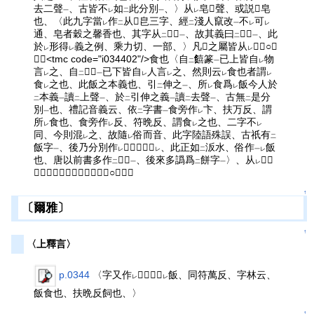
去二聲
、古皆不
如
此分別
、〉从
皂𠓛聲、或説𠓛皂
一
レ
二
一
レ
也、〈此九字當
作
从𠓛皀三字、經
淺人竄改
不
可
レ
二
二
一
レ
レ
通、皂者穀之馨香也、其字从
𠓛皀
、故其義曰
𠓛米
、此
二
一
二
一
於
形得
義之例、乘力切、一部、〉凡𩚁之屬皆从
𩚁〈○中
レ
レ
レ
略〉<tmc code="i034402"/>食也〈自
饎篆
已上皆自
物
二
一
レ
言
之、自
𠓛篆
已下皆自
人言
之、然則云
食也者謂
レ
二
一
レ
レ
レ
レ
食
之也、此飯之本義也、引
伸之
、所
食爲
飯今人於
レ
二
一
レ
レ
本義
讀
上聲
、於
引伸之義
讀
去聲
、古無
是分
二
一
二
一
二
一
二
一
二
別
也、禮記音義云、依
字書
食旁作
卞、扶万反、謂
一
二
一
レ
所
食也、食旁作
反、符晩反、謂食
之也、二字不
レ
レ
レ
レ
同、今則混
之、故隨
俗而音、此字陸語殊誤、古祇有
レ
レ
二
飯字
、後乃分別作
𩚳、俗又作
、此正如
汳水、俗作
飯
一
レ
レ
二
一レ
也、唐以前書多作
𩚳字
、後來多譌爲
餅字
〉、从
𩚁、
二
一
二
一
レ
反聲、〈符萬切、十四部、○下略〉
↑
〔爾雅〕
↑
〈上釋言〉
p.0344
〈字又作
𩚳、俗作
飯、同符萬反、字林云、
レ
レ
飯食也、扶晩反飼也、〉
↑