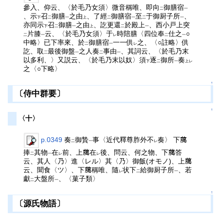
參入、仰云、〈於毛乃女須〉微音稱唯、即向
御膳宿
二
一
、示
召
御膳
之由
、了經
御膳宿
至
于御厨子所
、
下
二
一
上
二
一
二
一
亦同示
召
御膳
之由
、訖更還
於殿上
、西小戸上突
下
二
一
上
二
一
片膝
云、〈於毛乃女須〉于
時陪膳〈四位奉
仕之
○
二
一
レ
二
一
中略〉已下率來、於
御膳宿
一一供
之、〈○註略〉供
二
一
レ
訖、取
最後御盤
之人奏
事由
、其詞云、〈於毛乃末
二
一
二
一
以多利、〉又説云、〈於毛乃末以奴〉須
逐
御所
奏
下
二
一
上レ
之〈○下略〉
↑
〔侍中群要〕
↑
〈十〉
p.0349
奏
御贄
事〈近代釋尊胙外不
奏〉 下﨟
二
一
レ
捧
其物
在
前、上﨟在
後、問云、何之物、下﨟答
二
一
レ
レ
云、其人〈乃〉進〈レル〉其〈乃〉御飯(オモノ)、上﨟
云、聞食〈ツ〉、下﨟稱唯、隨
状下
給御厨子所
、若
レ
二
一
獻
大盤所
、〈菓子類〉
二
一
↑
〔源氏物語〕