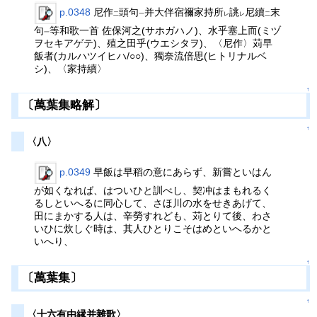
p.0348
尼作
頭句
并大伴宿禰家持所
誂
尼續
末
二
一
レ
レ
二
句
等和歌一首 佐保河之(サホガハノ)、水乎塞上而(ミヅ
一
ヲセキアゲテ)、殖之田乎(ウエシタヲ)、〈尼作〉苅早
飯者(カルハツイヒハ/○○)、獨奈流倍思(ヒトリナルベ
シ)、〈家持續〉
↑
〔萬葉集略解〕
↑
〈八〉
p.0349
早飯は早稻の意にあらず、新嘗といはん
が如くなれば、はついひと訓べし、契冲はまもれるく
るしといへるに同心して、さほ川の水をせきあげて、
田にまかする人は、辛勞すれども、苅とりて後、わさ
いひに炊しぐ時は、其人ひとりこそはめといへるかと
いへり、
↑
〔萬葉集〕
↑
〈十六有由縁并雜歌〉