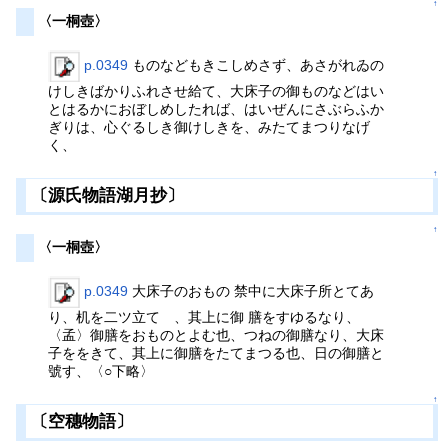
↑
〈一桐壺〉
p.0349
ものなどもきこしめさず、あさがれゐの
けしきばかりふれさせ給て、大床子の御ものなどはい
とはるかにおぼしめしたれば、はいぜんにさぶらふか
ぎりは、心ぐるしき御けしきを、みたてまつりなげ
く、
↑
〔源氏物語湖月抄〕
↑
〈一桐壺〉
p.0349
大床子のおもの 禁中に大床子所とてあ
り、机を二ツ立てゝ、其上に御 膳をすゆるなり、
〈孟〉御膳をおものとよむ也、つねの御膳なり、大床
子ををきて、其上に御膳をたてまつる也、日の御膳と
號す、〈○下略〉
↑
〔空穗物語〕