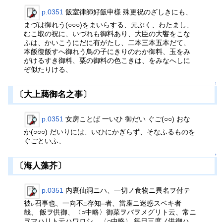
p.0351
飯室律師好飯申樣 殊更祝のざしきにも、
まづは御れう(○○○)をまいらする、元ぶく、わたまし、
むこ取の祝に、いづれも御料あり、大臣の大饗をこな
ふは、かいこうにだに有がたし、二本三本五本だて、
本飯復飯すへ御れう鳥の子にきりのわか御料、玉をみ
がけるすき御料、粟の御料の色こきは、をみなへしに
ぞ似たりける、
↑
〔大上﨟御名之事〕
p.0351
女房ことば 一いひ 御だい ぐご(○○) おな
か(○○○) だいりには、いひにかぎらず、そなふるものを
ぐごといふ、
↑
〔海人藻芥〕
p.0351
内裏仙洞ニハ、一切ノ食物ニ異名ヲ付テ
被
召事也、一向不
存知
者、當座ニ迷惑スベキ者
レ
二
一
哉、 飯ヲ供御、〈○中略〉御菜ヲバヲメグリト云、常ニ
ヲマハリト云ハワロシ、〈○中略〉 毎日三度ノ供御ハ、