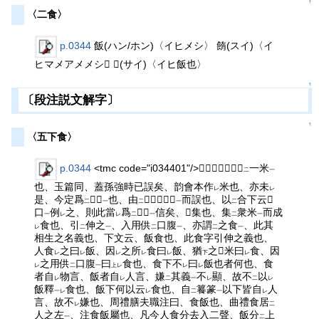
↑
〈二食〉
p.0344
飯(ハン/ホン)〈イヒメシ〉 䭉(スイ)〈イ
ヒマメアメメシ〉 𩞅(サイ)〈イヒ飯也〉
↑
〔段注説文解字〕
↑
〈五下食〉
p.0344
<tmc code="i034401"/>𠓛米也〈各本作
一米
二
一
也、玉篇同、蓋孫強時已誤矣、韵會本作
米也、亦未
レ
レ
是、今定爲
𠓛米
也、由
𠓛字俗罕用
而誤也、以
合下云𠓛
二
一
二
一
二
口
例
之、則此當
爲
𠓛米
信矣、𠓛集也、集
衆米
而成
一
レ
レ
二
一
二
一
食也、引
伸之
、入用供
口腹
、亦謂
之食
、此其
レ
二
一
二
一
二
一
相生之名義也、下文云、飯食也、此食字引伸之義也、
人食
之曰
飯、因
之所
食曰
飯、猶
之𠓛米曰
食、因
レ
レ
レ
レ
レ
下
レ
之用供
口腹
曰
食也、食下不
曰
飯也者何也、食
レ
二
一
上レ
レ
レ
者自
物言、飯者自
人言、嫌
其義
不
顯、故不
以
レ
レ
二
一
レ
二
レ
飯釋
食也、飯下何以云
食也、自
籑篆
以下皆自
人
一レ
レ
二
一
レ
言、故不
嫌也、周禮膳夫職注曰、食飯也、曲禮食居
レ
二
人之左
、注食飯屬也、凡今人食分去入二聲、飯分
上
一
二