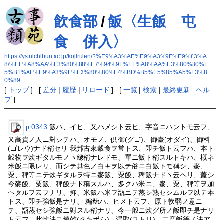
飮食部
/
飯〈生飯 屯
食 併入〉
https://ys.nichibun.ac.jp/kojiruien/?%E9%A3%AE%E9%A3%9F%E9%83%A
8/%EF%A8%AA%E3%80%88%E7%94%9F%EF%A8%AA%E3%80%80%E
5%B1%AF%E9%A3%9F%E3%80%80%E4%BD%B5%E5%85%A5%E3%8
0%89
[
トップ
] [
差分
|
履歴
|
リロード
] [
一覧
|
検索
|
最終更新
|
ヘル
プ
]
p.0343
飯ハ、イヒ、又ハメシト云ヒ、字音ニハントモ云フ、
又高貴ノ人ニ對シテハ、オモノ、供御(グゴ)、御臺(オダイ)、御料
(ゴレウ)ナド稱セリ 我邦古來穀食ヲ常トス、即チ飯ト云フハ、本ト
穀物ヲ炊ギタルモノヽ總稱ナレドモ、單ニ飯ト稱スルトキハ、概ネ
米飯ニ限レリ、而シテ其色ノ白キヲ以テ俗ニ白飯トモ稱シ、麥、
粟、稗等ニテ炊ギタルヲ特ニ麥飯、粟飯、稗飯ナドヽ云ヘリ、蓋シ
今麥飯、粟飯、稗飯ナド稱スルハ、多クハ米ニ、麥、粟、稗等ヲ加
ヘタルヲ云フナリ、抑、米飯ハ米ヲ甑ニテ蒸シ熟セシムルヲ以テ本
トス、即チ強飯是ナリ、 糄𥻨ハ、ヒメト云フ、原ト軟弱ノ意ニ
テ、甑蒸セシ強飯ニ對スル稱ナリ、今一般ニ炊グ所ノ飯即チ是ナリ
ト云フ、此炊法ニ燒乾(タキボシ)、湯取(ユトリ)、二度飯等ノ法ア