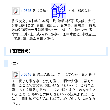
p.0345
飯〈音煩〉
〈同、和名以比、
俗云女之、○中略 〉本綱、炊
諸穀
皆可
爲
飯、大抵
二
一
レ
レ
皆取
粳秈粟米
者爾、禮記云、飯左居、羹右居、 按凡
二
一
炊
飯新精米一斗淨淅用
水一斗
炊
之、如
古米
者、
レ
二
一
レ
二
一
水增
二升
佳、或不
拘
多少
、釜中水面泛
掌後節上
二
一
レ
二
一
二
者爲
準、尋常日用之飯也、
一
レ
↑
〔瓦礫雜考〕
↑
〈二〉
p.0345
飯 漢土の飯は、こゝにて今たく飯と異り
て、夜より米を水にひたし置て、明の朝甑にて蒸もの
也、ここにて古の飯は強いひなりといへば、これまた
漢土の如く蒸飯なるべし、〈○中略〉またこれをめしと
いふことは、御をしの約り也といへる説もあれど、こ
はたゞ聞しめすなどのめしにて、めし物 といふ意なる
べし、
↑