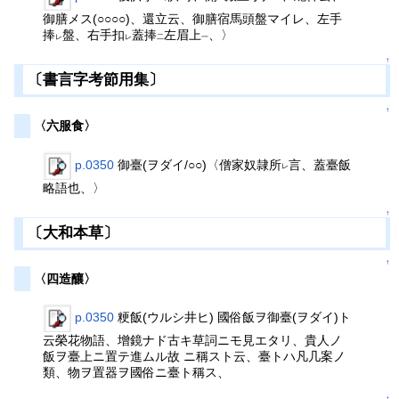
御膳メス(○○○○)、還立云、御膳宿馬頭盤マイレ、左手
捧
盤、右手扣
蓋捧
左眉上
、〉
レ
レ
二
一
↑
〔書言字考節用集〕
↑
〈六服食〉
p.0350
御臺(ヲダイ/○○)〈僧家奴隷所
言、蓋臺飯
レ
略語也、〉
↑
〔大和本草〕
↑
〈四造釀〉
p.0350
粳飯(ウルシ井ヒ) 國俗飯ヲ御臺(ヲダイ)ト
云榮花物語、增鏡ナド古キ草詞ニモ見エタリ、貴人ノ
飯ヲ臺上ニ置テ進ムル故 ニ稱スト云、臺トハ凡几案ノ
類、物ヲ置器ヲ國俗ニ臺ト稱ス、
↑