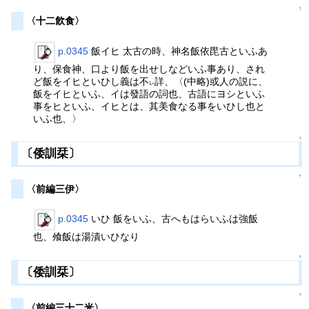
↑
〈十二飮食〉
p.0345
飯イヒ 太古の時、神名飯依毘古といふあ
り、保食神、口より飯を出せしなどいふ事あり、され
ど飯をイヒといひし義は不
詳、〈(中略)或人の説に、
レ
飯をイヒといふ、イは發語の詞也、古語にヨシといふ
事をヒといふ、イヒとは、其美食なる事をいひし也と
いふ也、〉
↑
〔倭訓栞〕
↑
〈前編三伊〉
p.0345
いひ 飯をいふ、古へもはらいふは強飯
也、飧飯は湯漬いひなり
↑
〔倭訓栞〕
↑
〈前編三十二米〉