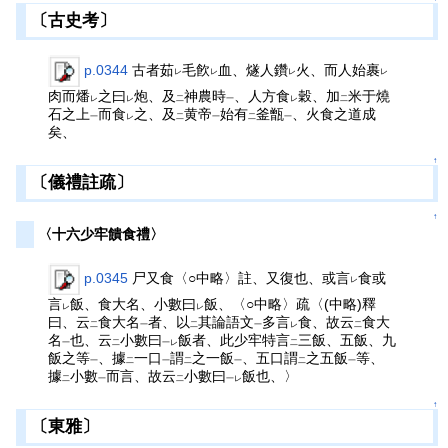
〔古史考〕
p.0344
古者茹
毛飮
血、燧人鑽
火、而人始裹
レ
レ
レ
レ
肉而燔
之曰
炮、及
神農時
、人方食
穀、加
米于燒
レ
レ
二
一
レ
二
石之上
而食
之、及
黄帝
始有
釜甑
、火食之道成
一
レ
二
一
二
一
矣、
↑
〔儀禮註疏〕
↑
〈十六少牢饋食禮〉
p.0345
尸又食〈○中略〉註、又復也、或言
食或
レ
言
飯、食大名、小數曰
飯、〈○中略〉疏〈(中略)釋
レ
レ
曰、云
食大名
者、以
其論語文
多言
食、故云
食大
二
一
二
一
レ
二
名
也、云
小數曰
飯者、此少牢特言
三飯、五飯、九
一
二
一レ
二
飯之等
、據
一口
謂
之一飯
、五口謂
之五飯
等、
一
二
一
二
一
二
一
據
小數
而言、故云
小數曰
飯也、〉
二
一
二
一レ
↑
〔東雅〕