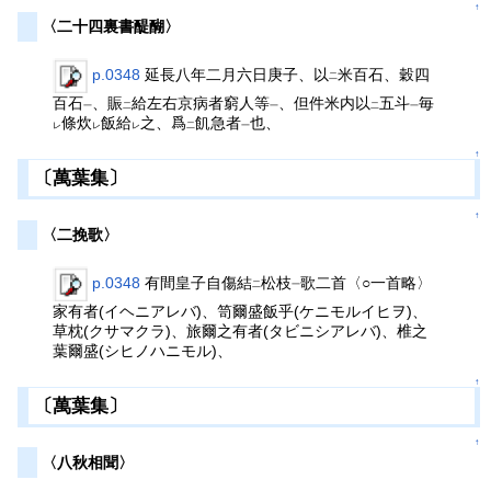
↑
〈二十四裏書醍醐〉
p.0348
延長八年二月六日庚子、以
米百石、穀四
二
百石
、賑
給左右京病者窮人等
、但件米内以
五斗
毎
一
二
一
二
一
條炊
飯給
之、爲
飢急者
也、
レ
レ
レ
二
一
↑
〔萬葉集〕
↑
〈二挽歌〉
p.0348
有間皇子自傷結
松枝
歌二首〈○一首略〉
二
一
家有者(イヘニアレバ)、笥爾盛飯乎(ケニモルイヒヲ)、
草枕(クサマクラ)、旅爾之有者(タビニシアレバ)、椎之
葉爾盛(シヒノハニモル)、
↑
〔萬葉集〕
↑
〈八秋相聞〉