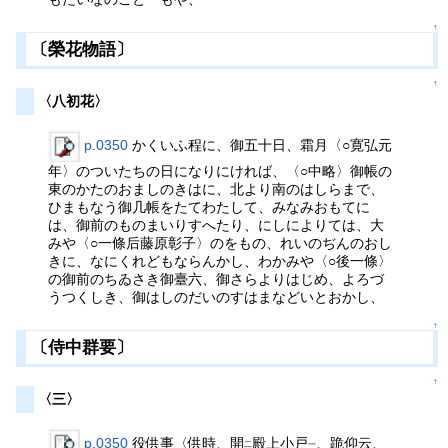
↑
〔榮花物語〕
↑
〈八初花〉
p.0350
かくいふ程に、御五十日、霜月〈○寛弘元
年〉のついたちの日になりにければ、〈○中略〉御帳の
東のかたのおましのきはに、北より南のはしらまで、
ひまもなう御几帳をたてわたして、みなみおもてに
は、御前のものまいりすへたり、にしによりては、大
みや〈○一條后藤原彰子〉のをもの、れいのぢんのおし
きに、なにくれどもならんかし、わかみや〈○後一條〉
の御前のちゐさき御臺六、御さらよりはじめ、よろづ
うつくしき、御はしのだいのすはまなどいとおかし、
↑
〔侍中群要〕
↑
〈三〉
p.0350
役供事〈供時、開
殿上小戸
、跪仰云、
二
一