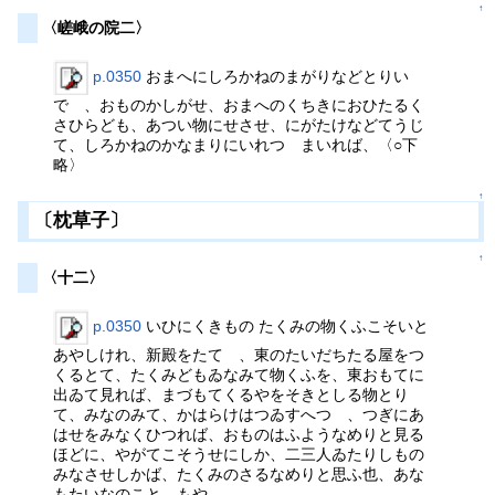
↑
〈嵯峨の院二〉
p.0350
おまへにしろかねのまがりなどとりい
でゝ、おものかしがせ、おまへのくちきにおひたるく
さひらども、あつい物にせさせ、にがたけなどてうじ
て、しろかねのかなまりにいれつゝまいれば、〈○下
略〉
↑
〔枕草子〕
↑
〈十二〉
p.0350
いひにくきもの たくみの物くふこそいと
あやしけれ、新殿をたてゝ、東のたいだちたる屋をつ
くるとて、たくみどもゐなみて物くふを、東おもてに
出ゐて見れば、まづもてくるやをそきとしる物とり
て、みなのみて、かはらけはつゐすへつゝ、つぎにあ
はせをみなくひつれば、おものはふようなめりと見る
ほどに、やがてこそうせにしか、二三人ゐたりしもの
みなさせしかば、たくみのさるなめりと思ふ也、あな
もたいなのことゞもや、