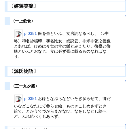
〔嬉遊笑覽〕
↑
〈十上飮食〉
p.0351
飯を臺といふ、女房詞なるべし、〈○中
略〉和名抄糄𥻨、和名比女、或説云、非米非粥之義也
とあれば、ひめは今世の常の飯とみえたり、御臺と御
膳といふとおなじ、食は必ず臺に載るものなればな
り、
↑
〔源氏物語〕
↑
〈三十九夕霧〉
p.0351
おほとなぶらなどいそぎ參らせて、御だ
いなどこなたにて參らせ給、ものきこしめさずときゝ
給て、とかうてづからまかなひ、なをしなどし給へ
ど、ふれ給べくもあらず、
↑