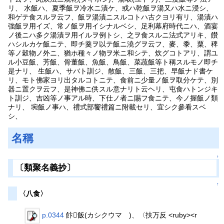
リ、 水飯ハ、夏季飯ヲ冷水ニ漬ケ、或ハ乾飯ヲ湯又ハ水ニ浸シ、
和ゲテ食スルヲ云フ、飯ヲ湯漬ニスルコトハ古クヨリ有リ、湯漬ハ
強飯ヲ用イズ、常ノ飯ヲ用イシナルベシ、足利幕府時代ニハ、酒宴
ノ後ニハ多ク湯漬ヲ用イルヲ例トシ、之ヲ食スルニ法式アリキ、饡
ハシルカケ飯ニテ、即チ羹ヲ以テ飯ニ澆グヲ云フ、麥、黍、粟、稗
等ノ穀物ノ外ニ、猶ホ種々ノ物ヲ米ニ和シテ、炊グコトアリ、謂ユ
ル小豆飯、芳飯、骨董飯、魚飯、鳥飯、菜蔬飯等ト稱スルモノ即チ
是ナリ、 生飯ハ、サバト訓ジ、散飯、三飯、三把、早飯ナド書ケ
リ、モト佛家ヨリ出タルコトニテ、食前ニ少量ノ飯ヲ取分ケテ、別
器ニ置クヲ云フ、是神佛ニ供スル意ナリト云ヘリ、屯食ハトンジキ
ト訓ジ、吉凶等ノ事アル時、下仕ノ者ニ賜フ食ニテ、今ノ握飯ノ類
ナリ、 埦飯ノ事ハ、禮式部饗禮篇ニ附載セリ、宜シク參看スベ
シ、
名稱
↑
〔類聚名義抄〕
↑
〈八食〉
p.0344
飰𩚳飯(カシクウマゝ)、〈扶万反 <ruby><r