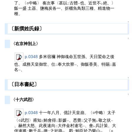
了、〈○中略〉 奏次事〈甚以
古體
也、近世不
絶、〉
二
一
レ
飯一盛 土器、鹽梅炭各一、折櫃魚鳥類三種、精進物一
種、
↑
〔新撰姓氏録〕
↑
〈右京神別上〉
p.0348
多米宿禰 神御魂命五世孫、天日鷲命之後
也、成務天皇御世、仕
奉大炊寮
、御飯香美、特賜
嘉
二
一
二
名
、
一
↑
〔日本書紀〕
↑
〈十六武烈〉
p.0348
十一年八月、億計天皇崩、〈○中略〉太子
〈○武烈〉甫知
鮪會得
影媛
、悉覺
父子無
敬之状
三
二
一
二
レ
一
、赫然大怒、此夜速向
大伴金村連宅
、會
兵計策、大
二
一
レ
伴連將
數千兵
徼
之於路
、戳
鮪臣於乃樂山
、〈○
二
一
二
一
二
一