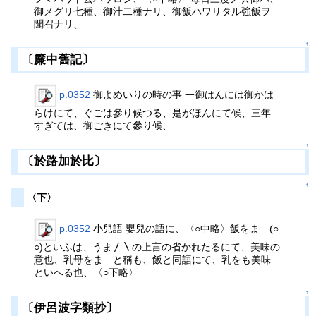
御メグリ七種、御汁二種ナリ、御飯ハワリタル強飯ヲ
聞召ナリ、
↑
〔簾中舊記〕
p.0352
御よめいりの時の事 一御はんには御かは
らけにて、ぐごは參り候つる、是がほんにて候、三年
すぎては、御ごきにて參り候、
↑
〔於路加於比〕
↑
〈下〉
p.0352
小兒語 嬰兒の語に、〈○中略〉飯をまゝ(○
○)といふは、うま〳〵の上言の省かれたるにて、美味の
意也、乳母をまゝと稱も、飯と同語にて、乳をも美味
といへる也、〈○下略〉
↑
〔伊呂波字類抄〕