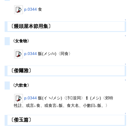
p.0344
食
↑
〔饅頭屋本節用集〕
↑
〈女食物〉
p.0344
飯(メシ/○)〈同食〉
↑
〔倭爾雅〕
↑
〈六飮食〉
p.0344
飯(イヽ/メシ)〈汴𩚳並同〉 ⻟(メシ)〈郊特
牲註、或言
食、或食言
飯、食大名、小數曰
飯、〉
レ
レ
レ
↑
〔倭玉篇〕