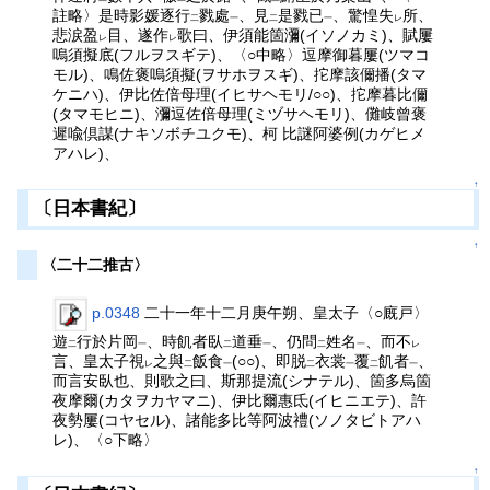
註略〉是時影媛逐行
戮處
、見
是戮已
、驚惶失
所、
二
一
二
一
レ
悲涙盈
目、遂作
歌曰、伊須能箇瀰(イソノカミ)、賦屢
レ
レ
嗚須擬底(フルヲスギテ)、〈○中略〉逗摩御暮屢(ツマコ
モル)、鳴佐褒嗚須擬(ヲサホヲスギ)、拕摩該儞播(タマ
ケニハ)、伊比佐倍母理(イヒサヘモリ/○○)、拕摩暮比儞
(タマモヒニ)、瀰逗佐倍母理(ミヅサヘモリ)、儺岐曾褒
遲喩倶謀(ナキソボチユクモ)、柯 比謎阿婆例(カゲヒメ
アハレ)、
↑
〔日本書紀〕
↑
〈二十二推古〉
p.0348
二十一年十二月庚午朔、皇太子〈○廐戸〉
遊
行於片岡
、時飢者臥
道垂
、仍問
姓名
、而不
二
一
二
一
二
一
レ
言、皇太子視
之與
飯食
(○○)、即脱
衣裳
覆
飢者
、
レ
二
一
二
一
二
一
而言安臥也、則歌之曰、斯那提流(シナテル)、箇多烏箇
夜摩爾(カタヲカヤマニ)、伊比爾惠氐(イヒニエテ)、許
夜勢屢(コヤセル)、諸能多比等阿波禮(ソノタビトアハ
レ)、〈○下略〉
↑