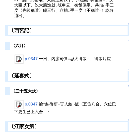
二
一
大臣以下、訖大膳進就
版申云、御飯賜畢、共拍
手三
レ
レ
度〈先後稱唯〉觴三行、亦拍
手一度〈不稱唯
〉訖各
レ
一
退出、
↑
〔西宮記〕
↑
〈六月〉
p.0347
一日、内膳司供
忌火御飯
、 御飯片垸
二
一
↑
〔延喜式〕
↑
〈三十五大炊〉
p.0347
撿
納御薪
官人給
飯〈五位八合、六位已
二
一
レ
下史生已上六合、〉
↑
〔江家次第〕