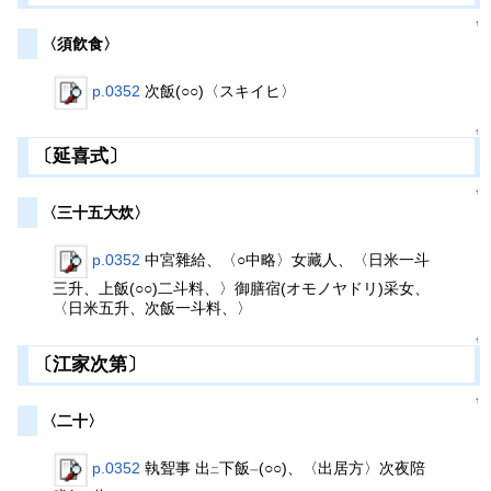
↑
〈須飮食〉
p.0352
次飯(○○)〈スキイヒ〉
↑
〔延喜式〕
↑
〈三十五大炊〉
p.0352
中宮雜給、〈○中略〉女藏人、〈日米一斗
三升、上飯(○○)二斗料、〉御膳宿(オモノヤドリ)采女、
〈日米五升、次飯一斗料、〉
↑
〔江家次第〕
↑
〈二十〉
p.0352
執聟事 出
下飯
(○○)、〈出居方〉次夜陪
二
一