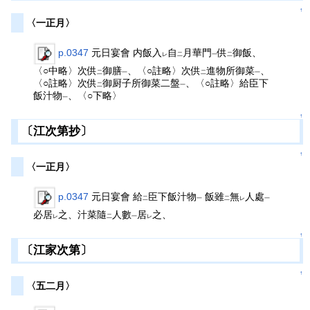
↑
〈一正月〉
p.0347
元日宴會 内飯入
自
月華門
供
御飯、
レ
二
一
二
〈○中略〉次供
御膳
、〈○註略〉次供
進物所御菜
、
二
一
二
一
〈○註略〉次供
御厨子所御菜二盤
、〈○註略〉給臣下
二
一
飯汁物
、〈○下略〉
一
↑
〔江次第抄〕
↑
〈一正月〉
p.0347
元日宴會 給
臣下飯汁物
飯雖
無
人處
二
一
二
レ
一
必居
之、汁菜隨
人數
居
之、
レ
二
一
レ
↑
〔江家次第〕
↑
〈五二月〉