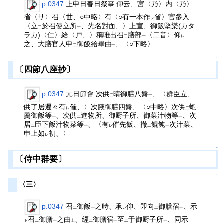
p.0347
上申日春日祭事 仰云、宮〈乃〉内〈乃〉
省〈サ〉召〈世、○中略〉有〈○有一本作
省〉官參入
レ
〈立
於召使立所
、先名對面、〉上宣、御飯堅樂(カタ
二
一
ラカ)〈仁〉給〈戸、〉稱唯出召
膳部
〈二音〉仰
二
一
レ
之、大膳官人申
御飯給畢由
、〈○下略〉
二
一
↑
〔四節八座抄〕
p.0347
元日節會 次供
晴御膳八盤
、〈群臣立、
二
一
供了居遲々有
催、〉次腋御膳四盤、〈○中略〉次供
蚫
レ
二
羹御飯等
、次供
進物所、御厨子所、御菜汁物等
、次
一
二
一
居
臣下飯汁物菜等
、〈有
催先飯、撤
餛飩
次汁菜、
二
一
レ
二
一
申上如
初、〉
レ
↑
〔侍中群要〕
↑
〈三〉
p.0347
召
御飯
之時、承
仰、即向
御膳宿
、示
二
一
レ
二
一
召
御膳
之由
、經
御膳宿
至
于御厨子所
、同示
下
二
一
上
二
一
二
一