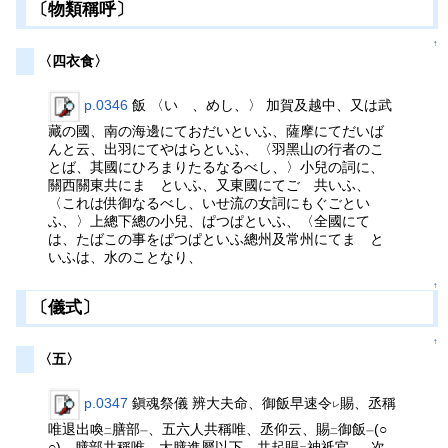
〔物類稱呼〕
↑
〈四衣食〉
p.0346
飯 〈いゝ、めし、〉 加賀及越中、又は武
藏の國、南の海邊にておだいといふ、薩摩にてだいば
んと云、出羽にてやはらといふ、〈羽黑山の行者のこ
とば、其國にひろまりたるなるべし、〉小兒の詞に、
關西關東共にまゝといふ、又東國にてごゞ共いふ、
〈これは供御なるべし、いせ流の女詞にもぐごとい
ふ、〉上總下總の小兒、ぱつぱといふ、〈全國にて
は、たばこの事をぱつぱといふ總州及常州にてまゝと
いふは、水のことなり、
↑
〔儀式〕
↑
〈五〉
p.0347
鎭魂祭儀 辨大夫命、御飯早速令
賜、丞稱
レ
唯退出喚
膳部
、五六人共稱唯、丞仰云、賜
御飯
(○
二
一
二
一
○)、膳部共稱唯、大膳進屬以下、共起賜
神祗官
、次