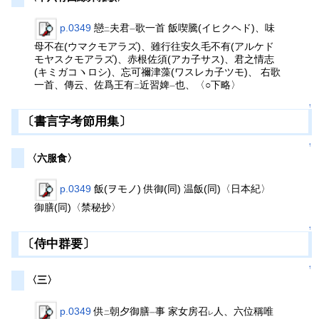
p.0349
戀
夫君
歌一首 飯喫騰(イヒクヘド)、味
二
一
母不在(ウマクモアラズ)、雖行往安久毛不有(アルケド
モヤスクモアラズ)、赤根佐須(アカ子サス)、君之情志
(キミガコヽロシ)、忘可禰津藻(ワスレカ子ツモ)、 右歌
一首、傳云、佐爲王有
近習婢
也、〈○下略〉
二
一
↑
〔書言字考節用集〕
↑
〈六服食〉
p.0349
飯(ヲモノ) 供御(同) 温飯(同)〈日本紀〉
御膳(同)〈禁秘抄〉
↑
〔侍中群要〕
↑
〈三〉
p.0349
供
朝夕御膳
事 家女房召
人、六位稱唯
二
一
レ