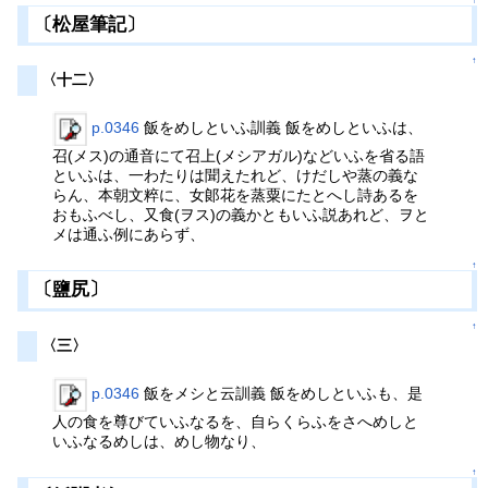
〔松屋筆記〕
↑
〈十二〉
p.0346
飯をめしといふ訓義 飯をめしといふは、
召(メス)の通音にて召上(メシアガル)などいふを省る語
といふは、一わたりは聞えたれど、けだしや蒸の義な
らん、本朝文粹に、女郞花を蒸粟にたとへし詩あるを
おもふべし、又食(ヲス)の義かともいふ説あれど、ヲと
メは通ふ例にあらず、
↑
〔鹽尻〕
↑
〈三〉
p.0346
飯をメシと云訓義 飯をめしといふも、是
人の食を尊びていふなるを、自らくらふをさへめしと
いふなるめしは、めし物なり、
↑