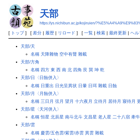
天部
https://ys.nichibun.ac.jp/kojiruien/?%E5%A4%A9%E9%8
[
トップ
] [
差分
|
履歴
|
リロード
] [
一覧
|
検索
|
最終更新
|
ヘル
天部/天
名稱
天降雜物
空中有聲
雜載
天部/方角
名稱
四方
東
西
南
北
四角
艮
巽
坤
乾
天部/日〈日蝕併入〉
名稱
日重出
日光呈異状
日暈
日珥
雜載
日蝕
天部/月〈月蝕併入〉
名稱
三日月
弦月
望月
十六夜月
立待月
居待月
寢待月
天部/星〈天河併入〉
名稱
恒星
北辰星
南斗北斗
文昌星
老人星
二十八宿
牽
天部/雲
名稱
慶雲/五色雲/紫雲/赤雲
異雲
雜載