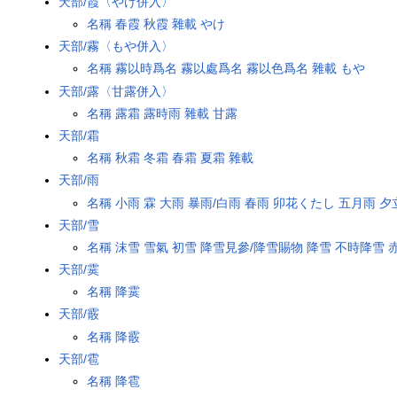
天部/霞〈やけ併入〉
名稱
春霞
秋霞
雜載
やけ
天部/霧〈もや併入〉
名稱
霧以時爲名
霧以處爲名
霧以色爲名
雜載
もや
天部/露〈甘露併入〉
名稱
露霜
露時雨
雜載
甘露
天部/霜
名稱
秋霜
冬霜
春霜
夏霜
雜載
天部/雨
名稱
小雨
霖
大雨
暴雨/白雨
春雨
卯花くたし
五月雨
夕
天部/雪
名稱
沫雪
雪氣
初雪
降雪見參/降雪賜物
降雪
不時降雪
天部/霙
名稱
降霙
天部/霰
名稱
降霰
天部/雹
名稱
降雹