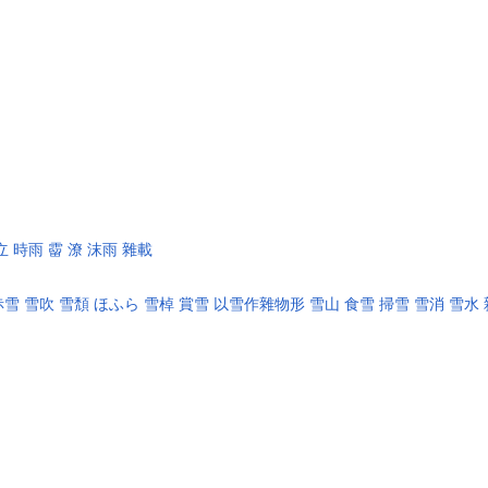
立
時雨
霤
潦
沫雨
雜載
赤雪
雪吹
雪頽
ほふら
雪棹
賞雪
以雪作雜物形
雪山
食雪
掃雪
雪消
雪水