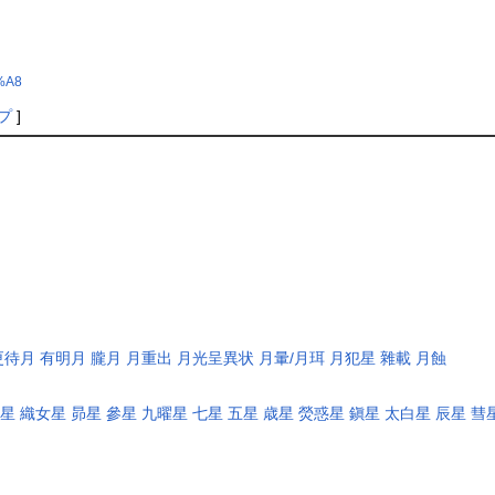
3%A8
プ
]
更待月
有明月
朧月
月重出
月光呈異状
月暈/月珥
月犯星
雜載
月蝕
牛星
織女星
昴星
參星
九曜星
七星
五星
歳星
熒惑星
鎭星
太白星
辰星
彗