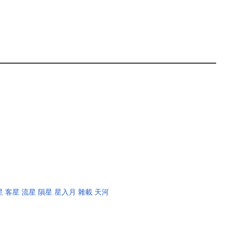
星
客星
流星
隕星
星入月
雜載
天河