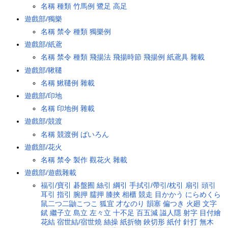
名稱
種類
竹馬例
鷺足
高足
遊戲部/獨樂
名稱
禁令
種類
獨樂例
遊戲部/紙鳶
名稱
禁令
種類
飛揚法
飛揚時節
飛揚例
紙鳶具
雜載
遊戲部/鞦韆
名稱
鰍韆例
雜載
遊戲部/印地
名稱
印地例
雜載
遊戲部/競渡
名稱
競渡例
ばいろん
遊戲部/花火
名稱
禁令
製作
觀花火
雜載
遊戲部/遊戲雜載
福引/寶引
碁盤囿
絲引
綱引
手拭引/帶引/枕引
扇引
頭引
耳引
指引
腕押
臑押
膝挾
相櫃
競走
目かかう
にらめくら
鼠二つ二鼬こつこ
狐宜
才なのり
韻塞
偏つき
火廻
文字
錻
繼子立
島立
左々立
十不足
百五減
謚人隱
射字
目付繪
花結
宿世結/宿世燒
絲操
紙折物
鋏切形
紙付
針打
無木