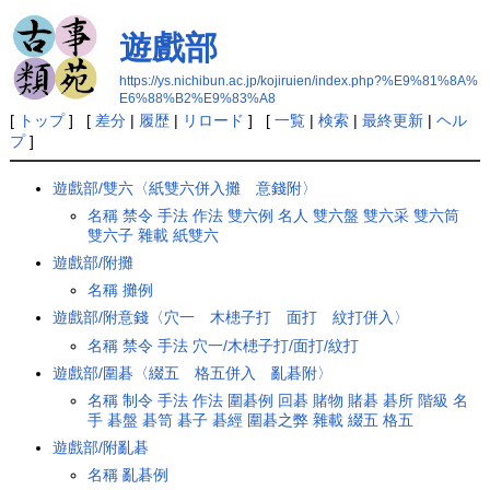
遊戲部
https://ys.nichibun.ac.jp/kojiruien/index.php?%E9%81%8A%
E6%88%B2%E9%83%A8
[
トップ
] [
差分
|
履歴
|
リロード
] [
一覧
|
検索
|
最終更新
|
ヘル
プ
]
遊戲部/雙六〈紙雙六併入攤 意錢附〉
名稱
禁令
手法
作法
雙六例
名人
雙六盤
雙六采
雙六筒
雙六子
雜載
紙雙六
遊戲部/附攤
名稱
攤例
遊戲部/附意錢〈穴一 木槵子打 面打 紋打併入〉
名稱
禁令
手法
穴一/木槵子打/面打/紋打
遊戲部/圍碁〈綴五 格五併入 亂碁附〉
名稱
制令
手法
作法
圍碁例
回碁
賭物
賭碁
碁所
階級
名
手
碁盤
碁笥
碁子
碁經
圍碁之弊
雜載
綴五
格五
遊戲部/附亂碁
名稱
亂碁例