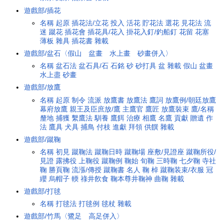
遊戲部/插花
名稱
起原
插花法/立花
投入
活花
貯花法
選花
見花法
流
迷
蹴花
插花會
插花具/花入
掛花入釘/釣船釘
花留
花塞
薄板
雜具
插花書
雜載
遊戲部/盆石〈假山 盆畫 水上畫 砂畫併入〉
名稱
盆石法
盆石具/石
石銘
砂
砂打具
盆
雜載
假山
盆畫
水上盡
砂畫
遊戲部/放鷹
名稱
起原
制令
流派
放鷹書
放鷹法
鷹詞
放鷹例/朝廷放鷹
幕府放鷹
親王及臣庶放/鷹
主鷹官
鷹匠
放鷹裝束
鷹/名稱
釐地
捕獲
繫鷹法
馴養
鷹餌
治療
相鷹
名鷹
貢獻
贈遺
作
法
鷹具
犬具
捕鳥
付枝
進獻
拜領
供饌
雜載
遊戲部/蹴鞠
名稱
初見
蹴鞠法
蹴鞠日時
蹴鞠場
座敷/見證座
蹴鞠所役/
見證
露拂役
上鞠役
蹴鞠例
鞠始
旬鞠
三時鞠
七夕鞠
寺社
鞠
勝頁鞠
流漲/傳授
蹴鞠書
名人
鞠
棹
蹴鞠装束/衣服
冠
纓
烏帽子
輭
祿井飮食
鞠本尊井鞠神
曲鞠
雜載
遊戲部/打毬
名稱
打毬法
打毬例
毬杖
雜載
遊戲部/竹馬〈鷺足 高足併入〉