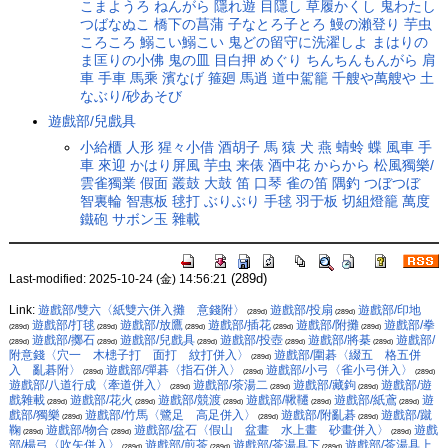
こまようろ
ねんがら
隱れ遊
目隱し
草履かくし
鬼わたし
つばなぬこ
橋下の菖蒲
子なとろ子とろ
鰻の瀨登り
芋虫
ころころ
鰯こい鰯こい
鬼どの留守に洗濯しよ
まはりの
ま匡りの小佛
鬼の皿
目白押
めぐり
ちんちんもんがら
肩
車
手車
馬乘
濱なげ
箍廻
馬逍
道中駕籠
千艘や萬艘や
土
なぶり/砂あそび
遊戲部/兒戲具
小給櫃
人形
猩々小借
酒胡子
馬
猿
犬
燕
蜻蛉
蝶
風車
手
車
來迎
かはり屏風
芋虫
来俵
酒中花
からから
松風獨樂/
雲雀獨業
假面
叢鼓
大鼓
笛
口琴
雀の笛
隅釣
つぼつぼ
智裏輪
智惠板
毬打
ぶりぶり
手毬
羽于板
切組燈籠
萬度
鐵砲
サボン玉
雜載
(289d)
Last-modified: 2025-10-24 (金) 14:56:21
Link:
遊戲部/雙六〈紙雙六併入攤 意錢附〉
遊戲部/投扇
遊戲部/印地
(289d)
(289d)
遊戲部/打毬
遊戲部/放鷹
遊戲部/插花
遊戲部/附攤
遊戲部/拳
(289d)
(289d)
(289d)
(289d)
(289d)
遊戲部/擲石
遊戲部/兒戲具
遊戲部/投壺
遊戲部/將棊
遊戲部/
(289d)
(289d)
(289d)
(289d)
(289d)
附意錢〈穴一 木槵子打 面打 紋打併入〉
遊戲部/圍碁〈綴五 格五併
(289d)
入 亂碁附〉
遊戲部/彈碁〈指石併入〉
遊戲部/小弓〈雀小弓併入〉
(289d)
(289d)
(289d)
遊戲部/八道行成〈牽道併入〉
遊戲部/茶湯二
遊戲部/藏鉤
遊戲部/遊
(289d)
(289d)
(289d)
戲雜載
遊戲部/花火
遊戲部/競渡
遊戲部/鞦韆
遊戲部/紙鳶
遊
(289d)
(289d)
(289d)
(289d)
(289d)
戲部/獨樂
遊戲部/竹馬〈鷺足 高足併入〉
遊戲部/附亂碁
遊戲部/蹴
(289d)
(289d)
(289d)
鞠
遊戲部/物合
遊戲部/盆石〈假山 盆畫 水上畫 砂畫併入〉
遊戲
(289d)
(289d)
(289d)
部/楊弓〈吹矢併入〉
遊戲部/煎茶
遊戲部/茶湯具下
遊戲部/茶湯具上
(289d)
(289d)
(289d)