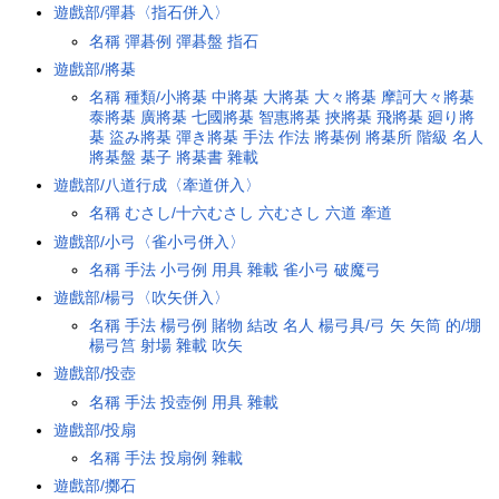
遊戲部/彈碁〈指石併入〉
名稱
彈碁例
彈碁盤
指石
遊戲部/將棊
名稱
種類/小將棊
中將棊
大將棊
大々將棊
摩訶大々將棊
泰將棊
廣將棊
七國將棊
智惠將棊
挾將棊
飛將棊
廻り將
棊
盜み將棊
彈き將棊
手法
作法
將棊例
將棊所
階級
名人
將棊盤
棊子
將棊書
雜載
遊戲部/八道行成〈牽道併入〉
名稱
むさし/十六むさし
六むさし
六道
牽道
遊戲部/小弓〈雀小弓併入〉
名稱
手法
小弓例
用具
雜載
雀小弓
破魔弓
遊戲部/楊弓〈吹矢併入〉
名稱
手法
楊弓例
賭物
結改
名人
楊弓具/弓
矢
矢筒
的/堋
楊弓筥
射場
雜載
吹矢
遊戲部/投壺
名稱
手法
投壺例
用具
雜載
遊戲部/投扇
名稱
手法
投扇例
雜載
遊戲部/擲石