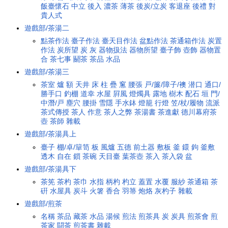
飯臺懷石
中立
後入
濃茶
薄茶
後炭/立炭
客退座
後禮
對
貴人式
遊戲部/茶湯二
點茶作法
臺子作法
臺天目作法
盆點作法
茶通箱作法
炭置
作法
炭所望
炭
灰
器物扱法
器物所望
臺子飾
壺飾
器物置
合
茶七事
鬬茶
茶品
水品
遊戲部/茶湯三
茶室
爐
額
天井
床
柱
疊
窻
腰張
戸/簾/障子/襖
潜口
通口/
勝手口
釣棚
道幸
水屋
屛風
燈燭具
露地
樹木
配石
垣
門/
中潛/戸
塵穴
腰掛
雪隱
手水鉢
燈籠
行燈
笠/杖/履物
流派
茶式傳授
茶人
作意
茶人之弊
茶湯書
茶進獻
德川幕府茶
壺
茶師
雜載
遊戲部/茶湯具上
臺子
棚/卓/簞笥
板
風爐
五德
前土器
敷板
釜
鐶
鉤
釜敷
透木
自在
鎻
茶碗
天目臺
葉茶壺
茶入
茶入袋
盆
遊戲部/茶湯具下
茶筅
茶杓
茶巾
水指
柄杓
杓立
蓋置
水覆
服紗
茶通箱
茶
硏
水屋具
炭斗
火箸
香合
羽箒
炮烙
灰杓子
雜載
遊戲部/煎茶
名稱
茶品
藏茶
水品
湯候
煎法
煎茶具
炭
炭具
煎茶會
煎
茶家
闘茶
煎茶書
雜載