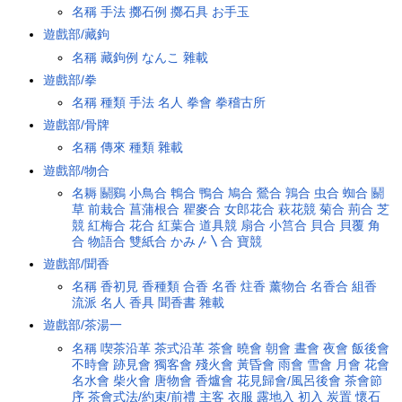
名稱
手法
擲石例
擲石具
お手玉
遊戲部/藏鉤
名稱
藏鉤例
なんこ
雜載
遊戲部/拳
名稱
種類
手法
名人
拳會
拳稽古所
遊戲部/骨牌
名稱
傳來
種類
雜載
遊戲部/物合
名耨
鬬鷄
小鳥合
鵯合
鴨合
鳩合
鶯合
鶉合
虫合
蜘合
鬬
草
前栽合
菖蒲根合
瞿麥合
女郎花合
萩花競
菊合
荊合
芝
競
紅梅合
花合
紅葉合
道具競
扇合
小筥合
貝合
貝覆
角
合
物語合
雙紙合
かみ〴〵合
寶競
遊戲部/聞香
名稱
香初見
香種類
合香
名香
炷香
薰物合
名香合
組香
流派
名人
香具
聞香書
雜載
遊戲部/茶湯一
名稱
喫茶沿革
茶式沿革
茶會
曉會
朝會
晝會
夜會
飯後會
不時會
跡見會
獨客會
殘火會
黃昏會
雨會
雪會
月會
花會
名水會
柴火會
唐物會
香爐會
花見歸會/風呂後會
茶會節
序
茶會式法/約束/前禮
主客
衣服
露地入
初入
炭置
懷石